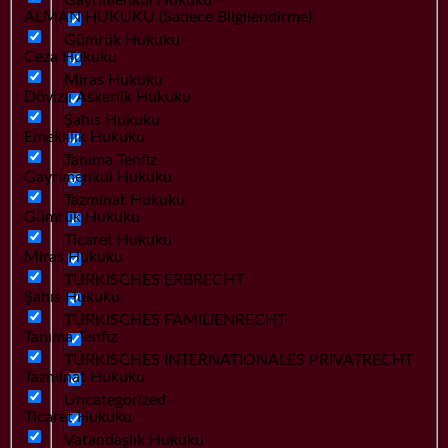
ALMAN HUKUKU (Sadece Bilgilendirme)
Gümrük Hukuku
Ceza Hukuku
Miras Hukuku
Dövizli Askerlik Hukuku
Şahıs Hukuku
Emeklilik Hukuku
Tanıma Tenfiz
Gayrımenkul Hukuku
Tazminat Hukuku
Gümrük Hukuku
Ticaret Hukuku
Miras Hukuku
TÜRKISCHES ERBRECHT
Şahıs Hukuku
TÜRKISCHES FAMILIENRECHT
Tanıma Tenfiz
TÜRKISCHES INTERNATIONALES PRIVATRECHT
Tazminat Hukuku
Uncategorized
Ticaret Hukuku
Vatandaşlık Hukuku