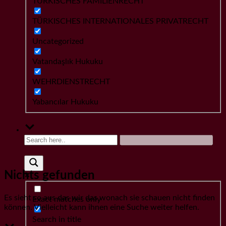
TÜRKISCHES FAMILIENRECHT
TÜRKISCHES INTERNATIONALES PRIVATRECHT
Uncategorized
Vatandaşlık Hukuku
WEHRDIENSTRECHT
Yabancılar Hukuku
Nichts gefunden
Es sieht so aus das wir das wonach sie schauen nicht finden
Exact matches only
können. Vielleicht kann ihnen eine Suche weiter helfen.
Search in title