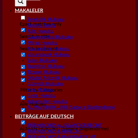
MAKALELER
Emeklilik Hukuku
Exact matches only
Tanıma Tenfiz
Aile Hukuku
Search in title
Gayrımenkul Hukuku
Miras Hukuku
Search in content
Alacak/İcra Hukuku
Vatandaşlık Hukuku
Şahıs Hukuku
Tazminat Hukuku
Ticaret Hukuku
Dövizli Askerlik Hukuku
Gümrük Hukuku
Kira Hukuku
Filter by Categories
Ceza Hukuku
Yabancılar Hukuku
Aile Hukuku
ALMAN HUKUKU (Sadece Bilgilendirme)
Alacak/İcra Hukuku
BEITRÄGE AUF DEUTSCH
TÜRKISCHES AUSLÄNDERRECHT
ALMAN HUKUKU (Sadece Bilgilendirme)
TÜRKISCHES ERBRECHT
TÜRKISCHES FAMILIENRECHT