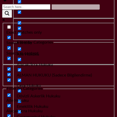
Search in content
Exact matches only
Filter by Categories
Search in title
Search in content
Aile Hukuku
Alacak/İcra Hukuku
ALMAN HUKUKU (Sadece Bilgilendirme)
Ceza Hukuku
Filter by Categories
Dövizli Askerlik Hukuku
Aile Hukuku
Emeklilik Hukuku
Alacak/İcra Hukuku
Gayrımenkul Hukuku