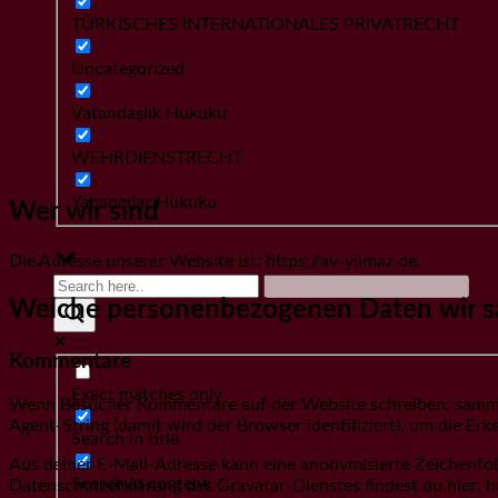
TÜRKISCHES INTERNATIONALES PRIVATRECHT
Uncategorized
Vatandaşlık Hukuku
WEHRDIENSTRECHT
Yabancılar Hukuku
Wer wir sind
Die Adresse unserer Website ist: https://av-yilmaz.de.
Welche personenbezogenen Daten wir s
Kommentare
Exact matches only
Wenn Besucher Kommentare auf der Website schreiben, sammel
Agent-String (damit wird der Browser identifiziert), um die E
Search in title
Aus deiner E-Mail-Adresse kann eine anonymisierte Zeichenfol
Search in content
Datenschutzerklärung des Gravatar-Dienstes findest du hier: h