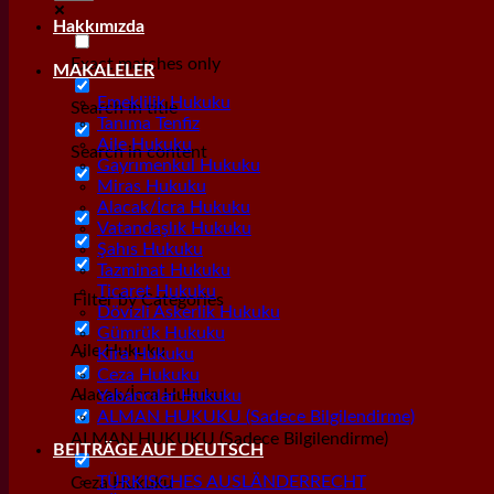
Hakkımızda
Exact matches only
MAKALELER
Emeklilik Hukuku
Search in title
Tanıma Tenfiz
Aile Hukuku
Search in content
Gayrımenkul Hukuku
Miras Hukuku
Alacak/İcra Hukuku
Vatandaşlık Hukuku
Şahıs Hukuku
Tazminat Hukuku
Ticaret Hukuku
Filter by Categories
Dövizli Askerlik Hukuku
Gümrük Hukuku
Aile Hukuku
Kira Hukuku
Ceza Hukuku
Alacak/İcra Hukuku
Yabancılar Hukuku
ALMAN HUKUKU (Sadece Bilgilendirme)
ALMAN HUKUKU (Sadece Bilgilendirme)
BEITRÄGE AUF DEUTSCH
TÜRKISCHES AUSLÄNDERRECHT
Ceza Hukuku