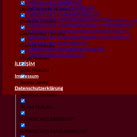
TÜRKISCHES ERBRECHT
TÜRKISCHES FAMILIENRECHT
Dövizli Askerlik Hukuku
TÜRKISCHES GLÄUBIGERRECHT
TÜRKISCHES IMMOBILIENRECHT (Eigenstums- und
Emeklilik Hukuku
TÜRKISCHES INTERNATIONALES PRIVATRECHT
TÜRKISCHES SOZIALVERSICHERUNGSRECHT
Gayrımenkul Hukuku
TÜRKISCHES STAATSBÜRGERSCHAFTSRECHT
TÜRKISCHES STRAFRECHT
Gümrük Hukuku
TÜRKISCHES WEHRDIENSTRECHT
TÜRKISCHES ZIVILRECHT
Miras Hukuku
İLETİŞİM
Şahıs Hukuku
Impressum
Tanıma Tenfiz
Datenschutzerklärung
Tazminat Hukuku
Ticaret Hukuku
TÜRKISCHES ERBRECHT
TÜRKISCHES FAMILIENRECHT