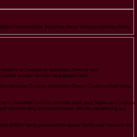
Standort hochzuladen. Besucher dieser Website könnten Fotos,
ebsite in Cookies zu speichern. Dies ist eine
Cookies werden ein Jahr lang gespeichert.
 dein Browser Cookies akzeptiert. Dieses Cookie enthält keine
chern. Anmelde-Cookies verfallen nach zwei Tagen und Cookies
 zwei Wochen lang aufrechterhalten. Mit der Abmeldung aus
Cookie enthält keine personenbezogenen Daten und verweist nur