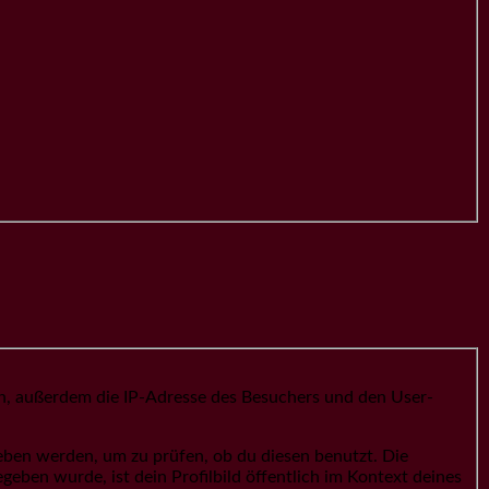
, außerdem die IP-Adresse des Besuchers und den User-
eben werden, um zu prüfen, ob du diesen benutzt. Die
eben wurde, ist dein Profilbild öffentlich im Kontext deines