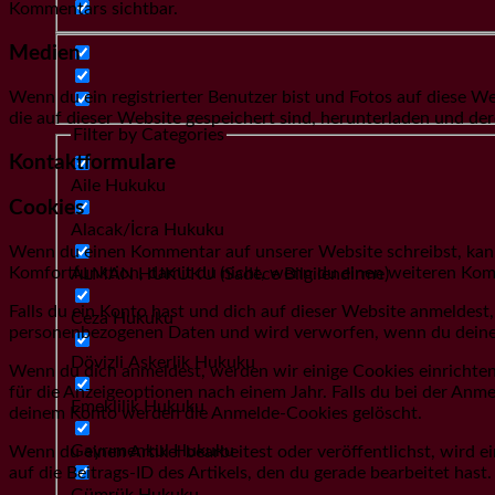
Kommentars sichtbar.
Medien
Wenn du ein registrierter Benutzer bist und Fotos auf diese W
die auf dieser Website gespeichert sind, herunterladen und de
Filter by Categories
Kontaktformulare
Aile Hukuku
Cookies
Alacak/İcra Hukuku
Wenn du einen Kommentar auf unserer Website schreibst, kann 
Komfortfunktion, damit du nicht, wenn du einen weiteren Komm
ALMAN HUKUKU (Sadece Bilgilendirme)
Falls du ein Konto hast und dich auf dieser Website anmeldest
Ceza Hukuku
personenbezogenen Daten und wird verworfen, wenn du deine
Dövizli Askerlik Hukuku
Wenn du dich anmeldest, werden wir einige Cookies einrichte
für die Anzeigeoptionen nach einem Jahr. Falls du bei der A
Emeklilik Hukuku
deinem Konto werden die Anmelde-Cookies gelöscht.
Gayrımenkul Hukuku
Wenn du einen Artikel bearbeitest oder veröffentlichst, wird 
auf die Beitrags-ID des Artikels, den du gerade bearbeitet hast
Gümrük Hukuku