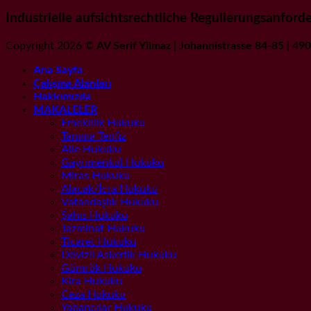
Industrielle aufsichtsrechtliche Regulierungsanfor
Copyright 2026 ©
AV Serif Yilmaz | Johannistrasse 84-85 | 4
Ana Sayfa
Çalışma Alanları
Hakkımızda
MAKALELER
Emeklilik Hukuku
Tanıma Tenfiz
Aile Hukuku
Gayrımenkul Hukuku
Miras Hukuku
Alacak/İcra Hukuku
Vatandaşlık Hukuku
Şahıs Hukuku
Tazminat Hukuku
Ticaret Hukuku
Dövizli Askerlik Hukuku
Gümrük Hukuku
Kira Hukuku
Ceza Hukuku
Yabancılar Hukuku