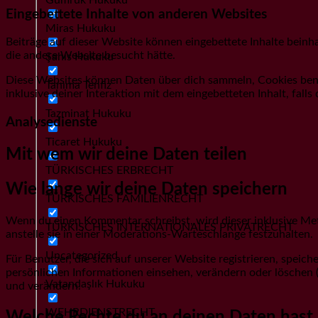
Eingebettete Inhalte von anderen Websites
Miras Hukuku
Beiträge auf dieser Website können eingebettete Inhalte beinhal
die andere Website besucht hätte.
Şahıs Hukuku
Diese Websites können Daten über dich sammeln, Cookies benutz
Tanıma Tenfiz
inklusive deiner Interaktion mit dem eingebetteten Inhalt, fall
Tazminat Hukuku
Analysedienste
Ticaret Hukuku
Mit wem wir deine Daten teilen
TÜRKISCHES ERBRECHT
Wie lange wir deine Daten speichern
TÜRKISCHES FAMILIENRECHT
Wenn du einen Kommentar schreibst, wird dieser inklusive Met
TÜRKISCHES INTERNATIONALES PRIVATRECHT
anstelle sie in einer Moderations-Warteschlange festzuhalten.
Uncategorized
Für Benutzer, die sich auf unserer Website registrieren, speich
persönlichen Informationen einsehen, verändern oder löschen 
Vatandaşlık Hukuku
und verändern.
WEHRDIENSTRECHT
Welche Rechte du an deinen Daten hast