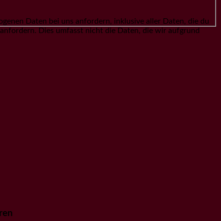
enen Daten bei uns anfordern, inklusive aller Daten, die du
 anfordern. Dies umfasst nicht die Daten, die wir aufgrund
ren