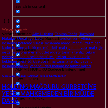
Search in content
[…]
Weiterlesen
→
Veröffentlicht am
Aile Hukuku
,
Tanıma Tenfiz
,
Tazminat
Hukuku
,
Uncategorized
|
Markiert
avukat serif yilmaz
,
Filter by Categories
bosanma bekleme süresi
,
bosanma maddi manevi tazminat
,
kadın bosanma bekleme müddeti
,
mal rejimi davası
,
mal rejimi
Aile Hukuku
ne zaman sona erer
,
müddet iddeti
,
tanıma tenfiz
,
tekrar
evlenecek kadın bekleme süresi
,
tekrar evlenmek için
Alacak/İcra Hukuku
beklemesüresi
,
türkiye bosanma tanıma tenfiz
,
yabanci
bosanma kararı
,
yabancı idari makam bosanma kararı
ALMAN HUKUKU (Sadece Bilgilendirme)
Alacak/İcra Hukuku
,
Tazminat Hukuku
,
Uncategorized
Ceza Hukuku
HOLDİNG MAĞDURU GURBETÇİYE
Dövizli Askerlik Hukuku
YEREL MAHKEMEDEN BİR MÜJDE
Emeklilik Hukuku
DAHA
Gayrımenkul Hukuku