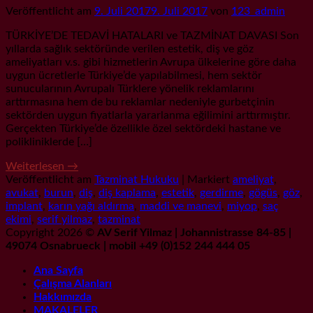
Veröffentlicht am
9. Juli 2017
9. Juli 2017
von
123_admin
TÜRKİYE’DE TEDAVİ HATALARI ve TAZMİNAT DAVASI Son
yıllarda sağlık sektöründe verilen estetik, diş ve göz
ameliyatları v.s. gibi hizmetlerin Avrupa ülkelerine göre daha
uygun ücretlerle Türkiye’de yapılabilmesi, hem sektör
sunucularının Avrupalı Türklere yönelik reklamlarını
arttırmasına hem de bu reklamlar nedeniyle gurbetçinin
sektörden uygun fiyatlarla yararlanma eğilimini arttırmıştır.
Gerçekten Türkiye’de özellikle özel sektördeki hastane ve
polikliniklerde […]
Weiterlesen
→
Veröffentlicht am
Tazminat Hukuku
|
Markiert
ameliyat
,
avukat
,
burun
,
diş
,
diş kaplama
,
estetik
,
gerdirme
,
gögüs
,
göz
,
implant
,
karın yağı aldırma
,
maddi ve manevi
,
miyop
,
saç
ekimi
,
serif yilmaz
,
tazminat
Copyright 2026 ©
AV Serif Yilmaz | Johannistrasse 84-85 |
49074 Osnabrueck | mobil +49 (0)152 244 444 05
Ana Sayfa
Çalışma Alanları
Hakkımızda
MAKALELER