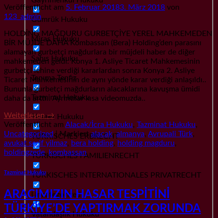
Veröffentlicht am
5. Februar 2018
3. März 2018
von
123_admin
Gümrük Hukuku
HOLDİNG MAĞDURU GURBETÇİYE YEREL MAHKEMEDEN
Miras Hukuku
BİR MÜJDE DAHA Kombassan (Bera) Holding’den parasını
alamayan gurbetçi mağdurlara bir müjdeli haber de diğer
Şahıs Hukuku
mahkemeden geldi. Konya 1. Asliye Ticaret Mahkemesinin
gurbetçi lehine verdiği kararlardan sonra Konya 2. Asliye
Tanıma Tenfiz
Ticaret Mahkemesinin de aynı yönde karar verdiği anlaşıldı..
Bununla gurbetçi mağdurların alacaklarına kavuşma ümidi
Tazminat Hukuku
daha da arttı.. Ayrıntılar kısa videomuzda..
Weiterlesen
→
Ticaret Hukuku
Veröffentlicht am
Alacak/İcra Hukuku
,
Tazminat Hukuku
,
Uncategorized
|
Markiert
alacak
,
almanya
,
Avrupali Türk
,
TÜRKISCHES ERBRECHT
avukat serif yilmaz
,
bera holding
,
holding magduru
,
holdingzede
,
kombassan
TÜRKISCHES FAMILIENRECHT
Tazminat Hukuku
TÜRKISCHES INTERNATIONALES PRIVATRECHT
ARACIMIZIN HASAR TESPİTİNİ
Uncategorized
TÜRKİYE’DE YAPTIRMAK ZORUNDA
Vatandaşlık Hukuku