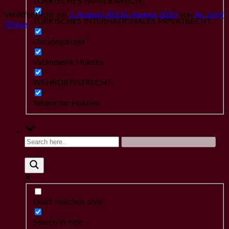
TÜRKISCHES FAMILIENRECHT
Veröffentlicht am
3. August 2023
6. August 2023
von
Av. Serif
TÜRKISCHES INTERNATIONALES PRIVATRECHT
Yilmaz
Uncategorized
Vatandaşlık Hukuku
WEHRDIENSTRECHT
Yabancılar Hukuku
Exact matches only
Search in title