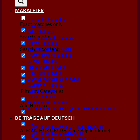
MAKALELER
Emeklilik Hukuku
Exact matches only
Tanıma Tenfiz
Aile Hukuku
Search in title
Gayrımenkul Hukuku
Miras Hukuku
Search in content
Alacak/İcra Hukuku
Vatandaşlık Hukuku
Şahıs Hukuku
Tazminat Hukuku
Ticaret Hukuku
Dövizli Askerlik Hukuku
Gümrük Hukuku
Kira Hukuku
Filter by Categories
Ceza Hukuku
Yabancılar Hukuku
Aile Hukuku
ALMAN HUKUKU (Sadece Bilgilendirme)
Alacak/İcra Hukuku
BEITRÄGE AUF DEUTSCH
TÜRKISCHES AUSLÄNDERRECHT
ALMAN HUKUKU (Sadece Bilgilendirme)
TÜRKISCHES ERBRECHT
TÜRKISCHES FAMILIENRECHT