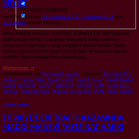
MIYIZ?
WEHRDIENSTRECHT
Veröffentlicht am
20. August 2017
7. Oktober 2018
von
Yabancılar Hukuku
123_admin
ARACIMIZIN HASAR TESPİTİNİ TÜRKİYE’DE YAPTIRMAK
ZORUNDA MIYIZ? Gurbetçi Türkiye’de trafik kazasına
karışırsa ne yapmalı? Hangi belgelere dikkat etmeli? Kaza
sonrası hasarını kime karşı ileri sürebilir ve hasarını tazmin
edebilir? İşte cevaplar kısa videomuzda…
Weiterlesen
→
Veröffentlicht am
Tazminat Hukuku
|
Markiert
Avrupali Türk
,
gurbetçi
,
gutachten
,
hasar tespiti
,
maddi hasar
,
maddi hasarli
,
maddi tazminat
,
manevi tazminat
,
ölümlü trafik
,
trafik kazsı
,
Türkiye
,
yabanci plaka
,
Yagitay
,
yaralamali trafik
,
zarar tespiti
Tazminat Hukuku
TÜRKİYE’DEKİ TRAFİK KAZASINDA
MADDİ MANEVİ TAZMİNAT HAKKI