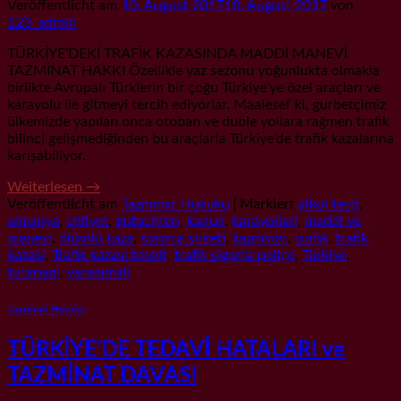
Veröffentlicht am
10. August 2017
10. August 2017
von
123_admin
TÜRKİYE’DEKİ TRAFİK KAZASINDA MADDİ MANEVİ
TAZMİNAT HAKKI Özellikle yaz sezonu yoğunlukta olmakla
birlikte Avrupalı Türklerin bir çoğu Türkiye’ye özel araçları ve
karayolu ile gitmeyi tercih ediyorlar. Maalesef ki, gurbetçimiz
ülkemizde yapılan onca otoban ve duble yollara rağmen trafik
bilinci gelişmediğinden bu araçlarla Türkiye’de trafik kazalarına
karışabiliyor.
Weiterlesen
→
Veröffentlicht am
Tazminat Hukuku
|
Markiert
alkol testi
,
almanya
,
ehliyet
,
gutachten
,
kanun
,
karayollari
,
maddi ve
manevi
,
ölümlü kaza
,
sigorta sirketi
,
tazminat
,
trafik
,
trafik
kazasi
,
Trafik kazasi tespit
,
trafik sigorta poliçe
,
Türkiye
,
tutanagi
,
yaralamali
Tazminat Hukuku
TÜRKİYE’DE TEDAVİ HATALARI ve
TAZMİNAT DAVASI