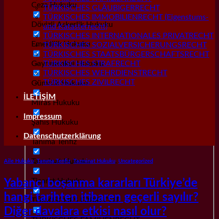
Ceza Hukuku
TÜRKISCHES GLÄUBIGERRECHT
TÜRKISCHES IMMOBILIENRECHT (Eigenstums-
Dövizli Askerlik Hukuku
und Katasterrecht)
TÜRKISCHES INTERNATIONALES PRIVATRECHT
Emeklilik Hukuku
TÜRKISCHES SOZIALVERSICHERUNGSRECHT
TÜRKISCHES STAATSBÜRGERSCHAFTSRECHT
Gayrımenkul Hukuku
TÜRKISCHES STRAFRECHT
TÜRKISCHES WEHRDIENSTRECHT
TÜRKISCHES ZIVILRECHT
Gümrük Hukuku
İLETİŞİM
Miras Hukuku
Impressum
Şahıs Hukuku
Datenschutzerklärung
Tanıma Tenfiz
Tazminat Hukuku
Aile Hukuku
,
Tanıma Tenfiz
,
Tazminat Hukuku
,
Uncategorized
Ticaret Hukuku
Yabancı boşanma kararları Türkiye’de
hangi tarihten itibaren geçerli sayılır?
TÜRKISCHES ERBRECHT
Diğer davalara etkisi nasıl olur?