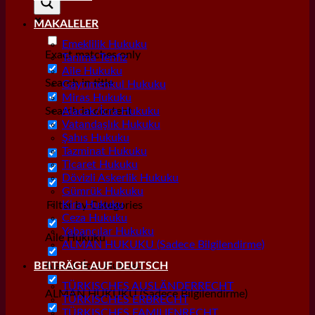
MAKALELER
Emeklilik Hukuku
Exact matches only
Tanıma Tenfiz
Aile Hukuku
Search in title
Gayrımenkul Hukuku
Miras Hukuku
Search in content
Alacak/İcra Hukuku
Vatandaşlık Hukuku
Şahıs Hukuku
Tazminat Hukuku
Ticaret Hukuku
Dövizli Askerlik Hukuku
Gümrük Hukuku
Kira Hukuku
Filter by Categories
Ceza Hukuku
Yabancılar Hukuku
Aile Hukuku
ALMAN HUKUKU (Sadece Bilgilendirme)
Alacak/İcra Hukuku
BEITRÄGE AUF DEUTSCH
TÜRKISCHES AUSLÄNDERRECHT
ALMAN HUKUKU (Sadece Bilgilendirme)
TÜRKISCHES ERBRECHT
TÜRKISCHES FAMILIENRECHT