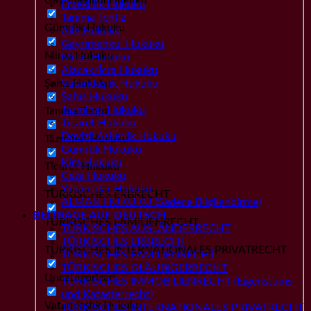
Emeklilik Hukuku
Tanıma Tenfiz
Gümrük Hukuku
Aile Hukuku
Gayrımenkul Hukuku
Miras Hukuku
Miras Hukuku
Alacak/İcra Hukuku
Şahıs Hukuku
Vatandaşlık Hukuku
Şahıs Hukuku
Tazminat Hukuku
Tanıma Tenfiz
Ticaret Hukuku
Dövizli Askerlik Hukuku
Tazminat Hukuku
Gümrük Hukuku
Kira Hukuku
Ticaret Hukuku
Ceza Hukuku
Yabancılar Hukuku
TÜRKISCHES ERBRECHT
ALMAN HUKUKU (Sadece Bilgilendirme)
BEITRÄGE AUF DEUTSCH
TÜRKISCHES FAMILIENRECHT
TÜRKISCHES AUSLÄNDERRECHT
TÜRKISCHES ERBRECHT
TÜRKISCHES INTERNATIONALES PRIVATRECHT
TÜRKISCHES FAMILIENRECHT
TÜRKISCHES GLÄUBIGERRECHT
Uncategorized
TÜRKISCHES IMMOBILIENRECHT (Eigenstums-
und Katasterrecht)
Vatandaşlık Hukuku
TÜRKISCHES INTERNATIONALES PRIVATRECHT