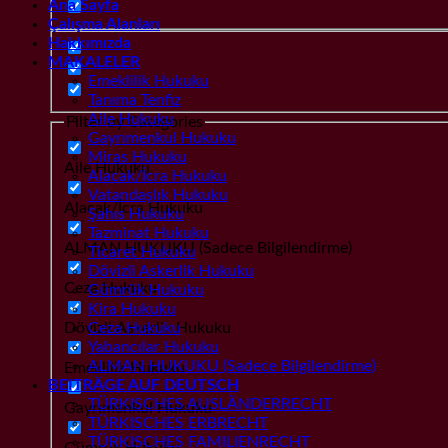
Ana Sayfa
Çalışma Alanları
Hakkımızda
MAKALELER
Emeklilik Hukuku
Tanıma Tenfiz
Aile Hukuku
Filter by Categories
Gayrımenkul Hukuku
Miras Hukuku
Aile Hukuku
Alacak/İcra Hukuku
Vatandaşlık Hukuku
Alacak/İcra Hukuku
Şahıs Hukuku
Tazminat Hukuku
ALMAN HUKUKU (Sadece Bilgilendirme)
Ticaret Hukuku
Dövizli Askerlik Hukuku
Ceza Hukuku
Gümrük Hukuku
Kira Hukuku
Dövizli Askerlik Hukuku
Ceza Hukuku
Yabancılar Hukuku
ALMAN HUKUKU (Sadece Bilgilendirme)
Emeklilik Hukuku
BEITRÄGE AUF DEUTSCH
TÜRKISCHES AUSLÄNDERRECHT
Gayrımenkul Hukuku
TÜRKISCHES ERBRECHT
TÜRKISCHES FAMILIENRECHT
Gümrük Hukuku