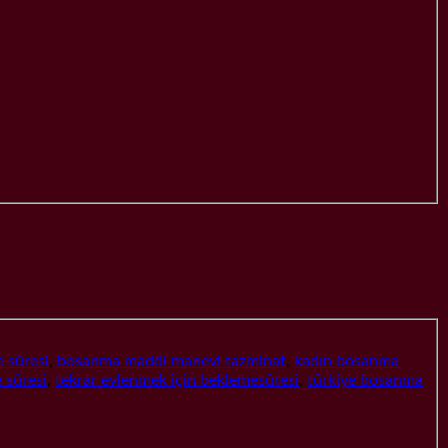
 süresi
,
bosanma maddi manevi tazminat
,
kadın bosanma
 süresi
,
tekrar evlenmek için beklemesüresi
,
türkiye bosanma