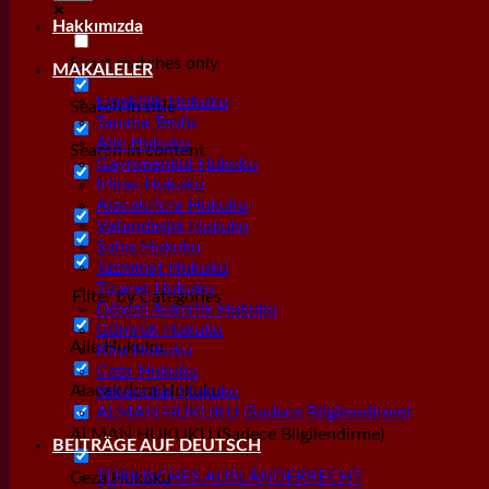
Hakkımızda
Exact matches only
MAKALELER
Emeklilik Hukuku
Search in title
Tanıma Tenfiz
Aile Hukuku
Search in content
Gayrımenkul Hukuku
Miras Hukuku
Alacak/İcra Hukuku
Vatandaşlık Hukuku
Şahıs Hukuku
Tazminat Hukuku
Ticaret Hukuku
Filter by Categories
Dövizli Askerlik Hukuku
Gümrük Hukuku
Aile Hukuku
Kira Hukuku
Ceza Hukuku
Alacak/İcra Hukuku
Yabancılar Hukuku
ALMAN HUKUKU (Sadece Bilgilendirme)
ALMAN HUKUKU (Sadece Bilgilendirme)
BEITRÄGE AUF DEUTSCH
TÜRKISCHES AUSLÄNDERRECHT
Ceza Hukuku