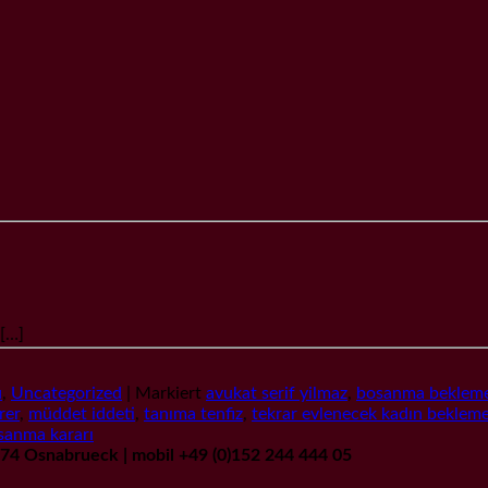
]
u
,
Uncategorized
|
Markiert
avukat serif yilmaz
,
bosanma bekleme
rer
,
müddet iddeti
,
tanıma tenfiz
,
tekrar evlenecek kadın bekleme
sanma kararı
9074 Osnabrueck | mobil +49 (0)152 244 444 05