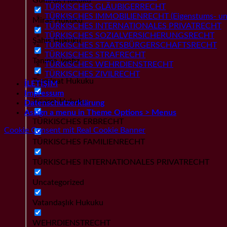
TÜRKISCHES GLÄUBIGERRECHT
TÜRKISCHES IMMOBILIENRECHT (Eigenstums- und
Miras Hukuku
TÜRKISCHES INTERNATIONALES PRIVATRECHT
TÜRKISCHES SOZIALVERSICHERUNGSRECHT
Şahıs Hukuku
TÜRKISCHES STAATSBÜRGERSCHAFTSRECHT
TÜRKISCHES STRAFRECHT
Tanıma Tenfiz
TÜRKISCHES WEHRDIENSTRECHT
TÜRKISCHES ZIVILRECHT
Tazminat Hukuku
İLETİŞİM
Impressum
Ticaret Hukuku
Datenschutzerklärung
Assign a menu in Theme Options > Menus
TÜRKISCHES ERBRECHT
Cookie Consent mit Real Cookie Banner
TÜRKISCHES FAMILIENRECHT
TÜRKISCHES INTERNATIONALES PRIVATRECHT
Uncategorized
Vatandaşlık Hukuku
WEHRDIENSTRECHT