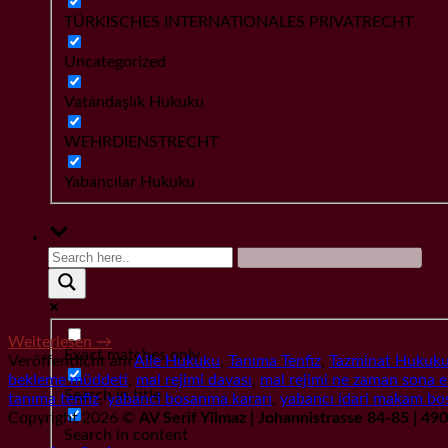
TÜRKISCHES INTERNATIONALES PRIVATRECHT
Uncategorized
Vatandaşlık Hukuku
WEHRDIENSTRECHT
Yabancılar Hukuku
[…
Weiterlesen
→
Exact matches only
Veröffentlicht am
Aile Hukuku
,
Tanıma Tenfiz
,
Tazminat Hukuk
bekleme müddeti
,
mal rejimi davası
,
mal rejimi ne zaman sona e
Search in title
tanıma tenfiz
,
yabanci bosanma kararı
,
yabancı idari makam bo
Copyright 2026 ©
AV Serif Yilmaz | Johannistrasse 84-85 | 4
Search in content