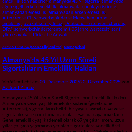
emeklilik son haberler
,
almanyada 45 yıl sigorta
,
almanyada
ağır engelli erken emeklilik
,
almanyada çocuk yetiştirme
,
almanyadan emeklilik
,
almanyadan erken emeklilik
,
Altersrente für schwerbehinderte Menschen
,
Annelik
emekliligi
,
avukat serif yilmaz
,
Deutsche rentenversicherung
,
DRV
,
schwerbehinderterente mit 35 jahre wartezeit
,
serif
yilmaz avukat
,
türkische Anwalt
ALMAN HUKUKU (Sadece Bilgilendirme)
,
Uncategorized
Almanya’da 45 Yıl Uzun Süreli
Sigortalıların Emeklilik Hakları
Veröffentlicht am
20. Dezember 2025
20. Dezember 2025
von
Av. Serif Yilmaz
Almanya’da 45 Yıl Uzun Süreli Sigortalıların Emeklilik Hakları
Almanya’da yasal yaşlılık emeklilik sistemi (gesetzliche
Altersrente), sigortalıların belirli bir yaşa ulaşmaları ve yeterli
sigortalılık sürelerini tamamlamaları esasına dayanmaktadır.
Genel emeklilik yaşı kademeli olarak 67’ye çıkarılırken, uzun
yıllar çalışma yaşamında yer alan sigortalılara yönelik özel
erken emeklilik düzenlemeleri de mevcuttur. Makalemizde bu