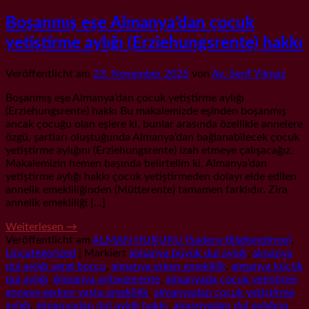
Boşanmış eşe Almanya’dan çocuk
yetiştirme aylığı (Erziehungsrente) hakkı
Veröffentlicht am
23. November 2025
von
Av. Serif Yilmaz
Boşanmış eşe Almanya’dan çocuk yetiştirme aylığı
(Erziehungsrente) hakkı Bu makalemizde eşinden boşanmış
ancak çocuğu olan eşlere ki, bunlar arasında özellikle annelere
özgü, şartları oluştuğunda Almanya’dan bağlanabilecek çocuk
yetiştirme aylığını (Erziehungsrente) izah etmeye çalışacağız.
Makalemizin hemen başında belirtelim ki, Almanya’dan
yetiştirme aylığı hakkı çocuk yetiştirmeden dolayı elde edilen
annelik emekliliğinden (Mütterente) tamamen farklıdır. Zira
annelik emekliliği […]
Weiterlesen
→
Veröffentlicht am
ALMAN HUKUKU (Sadece Bilgilendirme)
,
Uncategorized
|
Markiert
almanya büyük dul aylığı
,
almanya
dul aylığı vergi borcu
,
almanya erken emeklilik
,
almanya küçük
dul aylığı
,
Almanya witwenrente
,
almanyada çocuk yetiştiren
anneye eerken yaşta emeklilik
,
almanyadan çocuk yetiştirme
aylığı
,
almanyadan dul aylığı hakkı
,
almanyadan dul aylığına