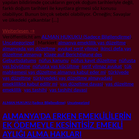
yapılan bildirimde çocukların gerçek doğum tarihleriyle değil,
farklı doğum tarihleri ile kayıtlara girmesi söz konusu
olabiliyor. Bunun birçok sebebi olabiliyor. Örneğin; Savaşlar
ve ülkedeki çalkantılar […]
Weiterlesen
→
Veröffentlicht am
ALMAN HUKUKU (Sadece Bilgilendirme)
,
Uncategorized
|
Markiert
almanya emeklilik yas düzeltme
,
almanyada yaş düzeltme
,
avukat serif yilmaz
,
ikinci defa yaş
düzeltme almanya
,
Klage auf Berichtigung des
Geburtsdatums
,
nüfus kanunu
,
nüfus kayıt düzeltme
,
nüfusta
yas büyütme
,
nüfusta yas kücültme
,
serif yilmaz avukat
,
tük
mahkemesi yaş düzeltme almanya kabul eder mi
,
türkiyede
yaş düzeltme
,
türkiyedeki yaş düzeltme almayadaki
emeklilikte kabul edilir mi
,
yas düzeltme davasi
,
yas düzeltme
emeklilik
,
yas tashihi
,
yas tashihi davasi
ALMAN HUKUKU (Sadece Bilgilendirme)
,
Uncategorized
ALMANYA’DA ERKEN EMEKLİLİLERİN
EK ÖDEMEYLE KESİNTİSİZ EMEKLİ
AYLIĞI ALMA HAKLARI