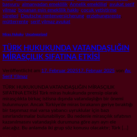
başvuru
,
almanyadan emeklilik
,
Annelik emekliligi
,
avukat serif
yilmaz
,
boşanan eşin emeklilik hakkı
,
çocuk yetiştirme
süreleri
,
Deutsche rentenversicherung
,
erziehungsrente
,
mütterrente
,
serif yilmaz avukat
Miras Hukuku
,
Uncategorized
TÜRK HUKUKUNDA VATANDAŞLIĞIN
MİRASÇILIK SIFATINA ETKİSİ
Veröffentlicht am
17. Februar 2025
17. Februar 2025
von
Av.
Serif Yilmaz
TÜRK HUKUKUNDA VATANDAŞLIĞIN MİRASÇILIK
SIFATINA ETKİSİ Türk miras hukukunda prensip olarak
mirasçılıkta birkaç istisna dışında vatandaşlığın bir önemi
bulunmuyor. Ancak Türkiye’de miras bırakanın geriye bıraktığı
bir taşınmaz mal varsa yabancı uyruklular için bazı
sınırlandırmalar bulunabiliyor. Bu nedenle mirasçılık sıfatının
kazanılmasını vatandaşlık durumuna göre ayrı ayrı ele
alacağız. Bu anlamda iki grup söz konusu olacaktır; Türk […]