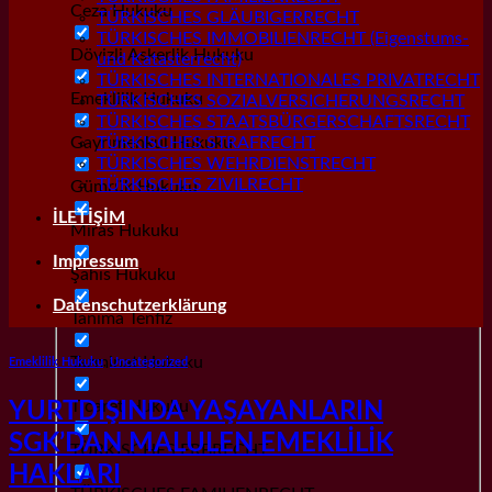
Ceza Hukuku
TÜRKISCHES GLÄUBIGERRECHT
TÜRKISCHES IMMOBILIENRECHT (Eigenstums-
Dövizli Askerlik Hukuku
und Katasterrecht)
TÜRKISCHES INTERNATIONALES PRIVATRECHT
Emeklilik Hukuku
TÜRKISCHES SOZIALVERSICHERUNGSRECHT
TÜRKISCHES STAATSBÜRGERSCHAFTSRECHT
Gayrımenkul Hukuku
TÜRKISCHES STRAFRECHT
TÜRKISCHES WEHRDIENSTRECHT
TÜRKISCHES ZIVILRECHT
Gümrük Hukuku
İLETİŞİM
Miras Hukuku
Impressum
Şahıs Hukuku
Datenschutzerklärung
Tanıma Tenfiz
Tazminat Hukuku
Emeklilik Hukuku
,
Uncategorized
Ticaret Hukuku
YURTDIŞINDA YAŞAYANLARIN
SGK’DAN MALULEN EMEKLİLİK
TÜRKISCHES ERBRECHT
HAKLARI