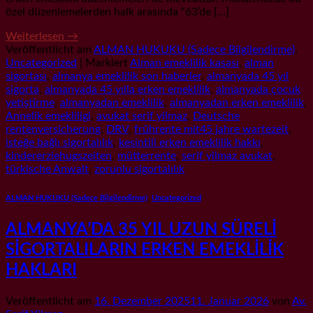
özel düzenlemelerden halk arasında “63’de […]
Weiterlesen
→
Veröffentlicht am
ALMAN HUKUKU (Sadece Bilgilendirme)
,
Uncategorized
|
Markiert
Alman emeklilik kasası
,
alman
sigortası
,
almanya emeklilik son haberler
,
almanyada 45 yıl
sigorta
,
almanyada 45 yılla erken emeklilik
,
almanyada çocuk
yetiştirme
,
almanyadan emeklilik
,
almanyadan erken emeklilik
,
Annelik emekliligi
,
avukat serif yilmaz
,
Deutsche
rentenversicherung
,
DRV
,
frührente mit45 jahre wartezeit
,
isteğe bağlı sigortalılık
,
kesintili erken emeklilik hakkı
,
kindererziehugszeiten
,
mütterrente
,
serif yilmaz avukat
,
türkische Anwalt
,
zorunlu sigortalılık
ALMAN HUKUKU (Sadece Bilgilendirme)
,
Uncategorized
ALMANYA’DA 35 YIL UZUN SÜRELİ
SİGORTALILARIN ERKEN EMEKLİLİK
HAKLARI
Veröffentlicht am
16. Dezember 2025
11. Januar 2026
von
Av.