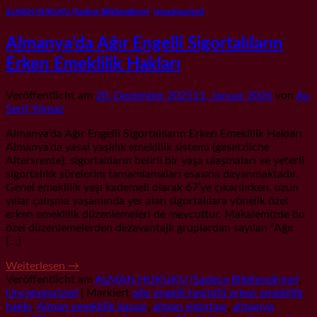
ALMAN HUKUKU (Sadece Bilgilendirme)
,
Uncategorized
Almanya’da Ağır Engelli Sigortalıların
Erken Emeklilik Hakları
Veröffentlicht am
20. Dezember 2025
11. Januar 2026
von
Av.
Serif Yilmaz
Almanya’da Ağır Engelli Sigortalıların Erken Emeklilik Hakları
Almanya’da yasal yaşlılık emeklilik sistemi (gesetzliche
Altersrente), sigortalıların belirli bir yaşa ulaşmaları ve yeterli
sigortalılık sürelerini tamamlamaları esasına dayanmaktadır.
Genel emeklilik yaşı kademeli olarak 67’ye çıkarılırken, uzun
yıllar çalışma yaşamında yer alan sigortalılara yönelik özel
erken emeklilik düzenlemeleri de mevcuttur. Makalemizde bu
özel düzenlemelerden dezavantajlı gruplardan sayılan “Ağır
[…]
Weiterlesen
→
Veröffentlicht am
ALMAN HUKUKU (Sadece Bilgilendirme)
,
Uncategorized
|
Markiert
ağır engelli kesintili erken emeklilik
hakkı
,
Alman emeklilik kasası
,
alman sigortası
,
almanya