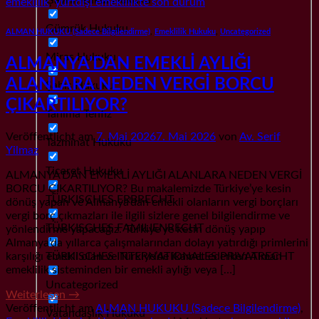
emeklilik
,
yurtdışı emeklilikte son durum
Gümrük Hukuku
ALMAN HUKUKU (Sadece Bilgilendirme)
,
Emeklilik Hukuku
,
Uncategorized
Miras Hukuku
ALMANYA’DAN EMEKLİ AYLIĞI
ALANLARA NEDEN VERGİ BORCU
Şahıs Hukuku
ÇIKARTILIYOR?
Tanıma Tenfiz
Veröffentlicht am
7. Mai 2026
7. Mai 2026
von
Av. Serif
Tazminat Hukuku
Yilmaz
Ticaret Hukuku
ALMANYA’DAN EMEKLİ AYLIĞI ALANLARA NEDEN VERGİ
BORCU ÇIKARTILIYOR? Bu makalemizde Türkiye’ye kesin
TÜRKISCHES ERBRECHT
dönüş yapan ve Almanya’dan emekli olanların vergi borçları
vergi borç çıkmazları ile ilgili sizlere genel bilgilendirme ve
TÜRKISCHES FAMILIENRECHT
yönlendirme yapacağız. Türkiye’ye kesin dönüş yapıp
Almanya’da yıllarca çalışmalarından dolayı yatırdığı primlerini
TÜRKISCHES INTERNATIONALES PRIVATRECHT
karşılığı emekli olan ve Türkiye’de ikamet ederken Alman
emeklilik sisteminden bir emekli aylığı veya […]
Uncategorized
Weiterlesen
→
Veröffentlicht am
ALMAN HUKUKU (Sadece Bilgilendirme)
,
Vatandaşlık Hukuku