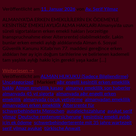
Veröffentlicht am
11. Januar 2026
von
Av. Serif Yilmaz
ALMANYA’DA ERKEN EMEKLİLİLERİN EK ÖDEMEYLE
KESİNTİSİZ EMEKLİ AYLIĞI ALMA HAKLARI Almanya’da uzun
süreli sigortalıların erken emekli hakları (vorzeitige
Inanspruchnahme einer Altersrente) olabilmektedir. Lakin
bunlar erken emekli aylığı aldıklarında Alman 6. Sosyal
Güvenlik Kanunu Kitabı’nın 77. maddesi gereğince erken
aldıkları her ay için doğum tarihlerine ve belirlenen kademeli
tam yaşlılık aylığı hakkı için gerekli yaşa kadar […]
Weiterlesen
→
Veröffentlicht am
ALMAN HUKUKU (Sadece Bilgilendirme)
,
Uncategorized
|
Markiert
ağır engelli kesintili erken emeklilik
hakkı
,
Alman emeklilik kasası
,
almanya emeklilik son haberler
,
almanyada 45 yıl sigorta
,
almanyada ağır engelli erken
emeklilik
,
almanyada çocuk yetiştirme
,
almanyadan emeklilik
,
almanyadan erken emeklilik
,
Altersrente für
schwerbehinderte Menschen
,
ausgleichszahlung
,
avukat serif
yilmaz
,
Deutsche rentenversicherung
,
kesintisiz emekli aylığı
için ek ödeme
,
schwerbehinderterente mit 35 jahre wartezeit
,
serif yilmaz avukat
,
türkische Anwalt