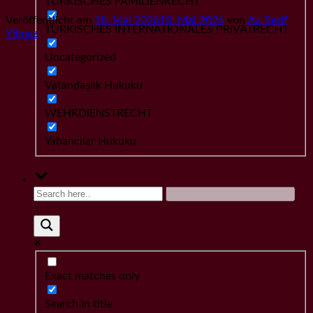
TÜRKISCHES FAMILIENRECHT
Veröffentlicht am
18. Mai 2026
18. Mai 2026
von
Av. Serif
TÜRKISCHES INTERNATIONALES PRIVATRECHT
Yilmaz
Uncategorized
Vatandaşlık Hukuku
WEHRDIENSTRECHT
Yabancılar Hukuku
Exact matches only
Search in title