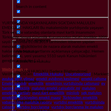
Search in content
YURTDIŞINDA YAŞAYANLARIN SGK’DAN MALULEN
EMEKLİLİK HAKLARI Bu makalemizde yurtdışında yaşayan
Türk ve çifte vatandaş olanlarla mavi kartlı insanımızın
Türkiye’de Sosyal Güvenlik Kurumundan (SGK) özellikle 3201
Filter by Categories
sayılı Kanunda 01.08.2019 tarihinden itibaren yapılan
mevzuat değişikliklerini de nazara alarak malulen emekli
haklarını ve bunun şartlarını açıklamaya çalışacağız. Hemen
Aile Hukuku
belirtelim ki, yeni yasamız 5510 sayılı Kanun hükümleri
gereğince malulen […]
Alacak/İcra Hukuku
Weiterlesen
→
ALMAN HUKUKU (Sadece Bilgilendirme)
Veröffentlicht am
Emeklilik Hukuku
,
Uncategorized
|
Markiert
avukat serif yilmaz
,
emekli aylığının kesilmesi
,
emekli calisma
,
Ceza Hukuku
Emekli sandığı
,
emeklilik
,
emeklinin yurtdisinda calismasi
,
ev
hanimi emeklilik
,
malulen emekli çalışabilir mi
,
malulen
Dövizli Askerlik Hukuku
emeklilik şartları
,
mavi kart emeklilik
,
minijob
,
sgk malulen
emeklilik
,
türkiyeden emekli maasi
,
Türkiyeden emeklilik
,
Emeklilik Hukuku
yabancı ülke malullük raporu
,
yurtdisi emeklilik
,
yurtdisinda
calısma
,
yurtdışı borçlanma
,
yurtdışı borçlanma ile malulen
Gayrımenkul Hukuku