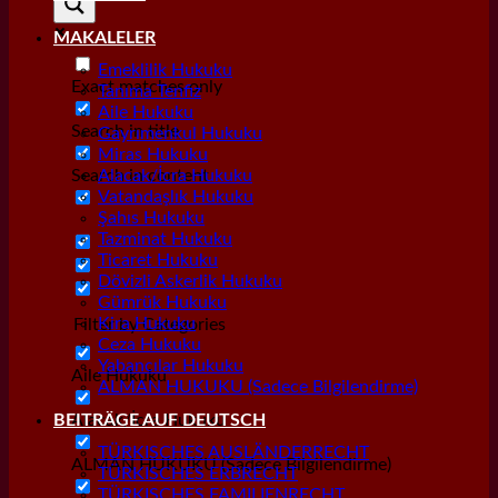
MAKALELER
Emeklilik Hukuku
Exact matches only
Tanıma Tenfiz
Aile Hukuku
Search in title
Gayrımenkul Hukuku
Miras Hukuku
Search in content
Alacak/İcra Hukuku
Vatandaşlık Hukuku
Şahıs Hukuku
Tazminat Hukuku
Ticaret Hukuku
Dövizli Askerlik Hukuku
Gümrük Hukuku
Kira Hukuku
Filter by Categories
Ceza Hukuku
Yabancılar Hukuku
Aile Hukuku
ALMAN HUKUKU (Sadece Bilgilendirme)
Alacak/İcra Hukuku
BEITRÄGE AUF DEUTSCH
TÜRKISCHES AUSLÄNDERRECHT
ALMAN HUKUKU (Sadece Bilgilendirme)
TÜRKISCHES ERBRECHT
TÜRKISCHES FAMILIENRECHT