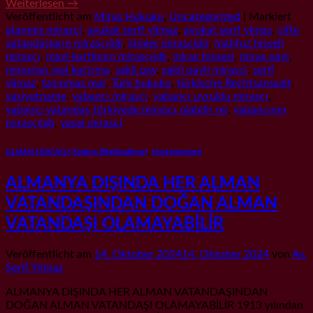
Weiterlesen
→
Veröffentlicht am
Miras Hukuku
,
Uncategorized
|
Markiert
atanmis mirasci
,
avukat serif yilmaz
,
avukat serif ylmaz
,
çifte
vatandaşların mirasçılığı
,
kimler mirascidir
,
mahfuz hisseli
mirasçı
,
mavi kartılının mirasçılığı
,
miras hissesi
,
miras payi
,
mirastan mal kacirma
,
sakli pay
,
sakli payli mirasci
,
serif
yilmaz
,
taşınmaz mal
,
Türk hukuku
,
türkische Rechtsanwalt
,
vasiyetname
,
yabancı mirasçı
,
yabancı uyruklu mirasçı
,
yabancı vatandaş türkiyede mirasçı olabilir mi
,
yabancının
mirasçılığı
,
yasal mirasci
ALMAN HUKUKU (Sadece Bilgilendirme)
,
Uncategorized
ALMANYA DIŞINDA HER ALMAN
VATANDAŞINDAN DOĞAN ALMAN
VATANDAŞI OLAMAYABİLİR
Veröffentlicht am
14. Oktober 2024
14. Oktober 2024
von
Av.
Serif Yilmaz
ALMANYA DIŞINDA HER ALMAN VATANDAŞINDAN
DOĞAN ALMAN VATANDAŞI OLAMAYABİLİR 1913 yılından