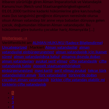
itibaren yürürlüğe giren Alman İmparatorluk ve Vatandaşlık
Kanunu’nun (Reich-und Staatsangehörigkeitsgesetz)
01.01.2000 tarihine kadarki hükümlerine göre kan/soybağı
esası (ius sanguinis) gereğince dünyanın neresinde olursa
olsun Alman vatandaşı bir anne veya babadan dünyaya gelen
çocuk, doğumundan itibaren Alman vatandaşıdır. Bu
hükümlere göre buluntu çocuklar hariç Almanya’da […]
Weiterlesen
→
Veröffentlicht am
ALMAN HUKUKU (Sadece Bilgilendirme)
,
Uncategorized
|
Markiert
Alman vatandasligi
,
alman
vatandasligi einbürgerungstest
,
alman vatandaşlığı için ikamet
süresi
,
alman vatandaşlığına kabul
,
almanya dışında doğan
alman vatandaşları
,
avukat serif yilmaz
,
cifte vatandaslik
,
çifte
vatandaşlık hakkı
,
doppelt staatsangehörigkeit
,
einbürgerungstest
,
mavi kartli
,
serif yilmaz avukat
,
tekrar türk
vatandasligini almak
,
Türk vatandasligi
,
türkiye'de doğan
çocuğun alman vatandaşlığı
,
türkler çifte vatandaş olabilir mi
,
türklerin çifte vatandaşlığı
1
2
3
4