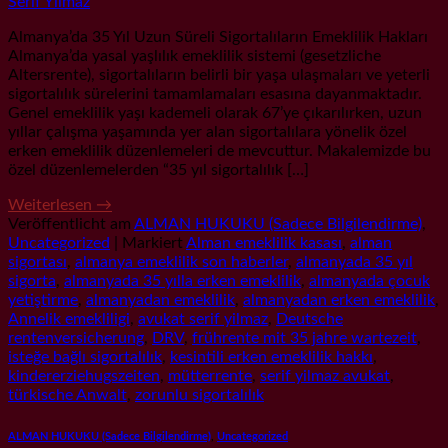
Serif Yilmaz
Almanya’da 35 Yıl Uzun Süreli Sigortalıların Emeklilik Hakları
Almanya’da yasal yaşlılık emeklilik sistemi (gesetzliche
Altersrente), sigortalıların belirli bir yaşa ulaşmaları ve yeterli
sigortalılık sürelerini tamamlamaları esasına dayanmaktadır.
Genel emeklilik yaşı kademeli olarak 67’ye çıkarılırken, uzun
yıllar çalışma yaşamında yer alan sigortalılara yönelik özel
erken emeklilik düzenlemeleri de mevcuttur. Makalemizde bu
özel düzenlemelerden “35 yıl sigortalılık […]
Weiterlesen
→
Veröffentlicht am
ALMAN HUKUKU (Sadece Bilgilendirme)
,
Uncategorized
|
Markiert
Alman emeklilik kasası
,
alman
sigortası
,
almanya emeklilik son haberler
,
almanyada 35 yıl
sigorta
,
almanyada 35 yılla erken emeklilik
,
almanyada çocuk
yetiştirme
,
almanyadan emeklilik
,
almanyadan erken emeklilik
,
Annelik emekliligi
,
avukat serif yilmaz
,
Deutsche
rentenversicherung
,
DRV
,
frührente mit 35 jahre wartezeit
,
isteğe bağlı sigortalılık
,
kesintili erken emeklilik hakkı
,
kindererziehugszeiten
,
mütterrente
,
serif yilmaz avukat
,
türkische Anwalt
,
zorunlu sigortalılık
ALMAN HUKUKU (Sadece Bilgilendirme)
,
Uncategorized