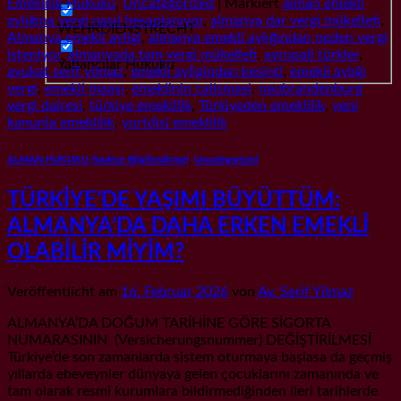
Emeklilik Hukuku
,
Uncategorized
|
Markiert
alman emekli
aylığına vergi nasıl hesaplanıyor
,
almanya dar vergi mükellefi
,
WEHRDIENSTRECHT
Almanya emekli ayligi
,
almanya emekli aylığından neden vergi
isteniyor
,
almanyada tam vergi mükellefi
,
avrupali türkler
,
Yabancılar Hukuku
avukat serif yilmaz
,
emekli ayligindan kesinti
,
emekli aylığı
vergi
,
emekli maaşı
,
emeklinin calismasi
,
neubrandenburg
vergi dairesi
,
türkiye emeklilik
,
Türkiyeden emeklilik
,
yeni
kanunla emeklilik
,
yurtdisi emeklilik
ALMAN HUKUKU (Sadece Bilgilendirme)
,
Uncategorized
TÜRKİYE’DE YAŞIMI BÜYÜTTÜM:
ALMANYA’DA DAHA ERKEN EMEKLİ
OLABİLİR MİYİM?
Veröffentlicht am
16. Februar 2026
von
Av. Serif Yilmaz
ALMANYA’DA DOĞUM TARİHİNE GÖRE SİGORTA
NUMARASININ (Versicherungsnummer) DEĞİŞTİRİLMESİ
Türkiye’de son zamanlarda sistem oturmaya başlasa da geçmiş
yıllarda ebeveynler dünyaya gelen çocuklarını zamanında ve
tam olarak resmî kurumlara bildirmediğinden ileri tarihlerde