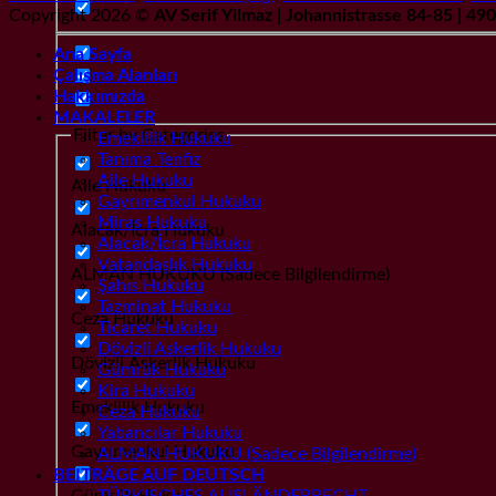
Copyright 2026 ©
AV Serif Yilmaz | Johannistrasse 84-85 | 4
Ana Sayfa
Çalışma Alanları
Hakkımızda
MAKALELER
Filter by Categories
Emeklilik Hukuku
Tanıma Tenfiz
Aile Hukuku
Aile Hukuku
Gayrımenkul Hukuku
Miras Hukuku
Alacak/İcra Hukuku
Alacak/İcra Hukuku
Vatandaşlık Hukuku
ALMAN HUKUKU (Sadece Bilgilendirme)
Şahıs Hukuku
Tazminat Hukuku
Ceza Hukuku
Ticaret Hukuku
Dövizli Askerlik Hukuku
Dövizli Askerlik Hukuku
Gümrük Hukuku
Kira Hukuku
Emeklilik Hukuku
Ceza Hukuku
Yabancılar Hukuku
Gayrımenkul Hukuku
ALMAN HUKUKU (Sadece Bilgilendirme)
BEITRÄGE AUF DEUTSCH
Gümrük Hukuku
TÜRKISCHES AUSLÄNDERRECHT