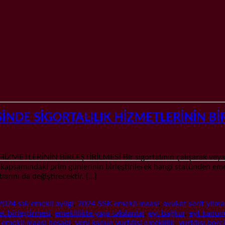
İNDE SİGORTALILIK HİZMETLERİNİN BİR
ERİNİN BİRLEŞTİRİLMESİ Bir sigortalının çalışarak veya yurt
) kapsamındaki prim günlerinin birleştirilerek hangi statünden em
tlarını da değiştirecektir. […]
2024 ssk emekli ayligi
,
2024 SSK emekli maasi
,
avukat serif yilma
t birleştirmesi
,
emeklilikte yaşa takılanlar
,
eyt bağkur
,
eyt kanun
 emekli maasi hesabi
,
yeni kanun yurtdisi emeklilik
,
yurtdışı bor