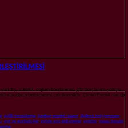
LEŞTİRİLMESİ
dışı, askerlik, doğum borçlanması gibi borçlanma yoluyla
ekli olacağının belirlenmesi çok önemlidir. Çünkü Emekli olacağı
z
,
aylik hesaplama
,
bagkur emekli maasi
,
doğum borçlanması
,
u
,
eyt ve gurbetciler
,
eytde son gelişmeler
,
eytliler
,
maas hesabi
,
çlanma