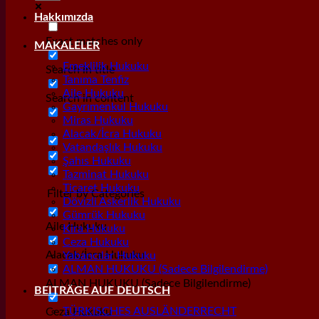
Hakkımızda
Exact matches only
MAKALELER
Emeklilik Hukuku
Search in title
Tanıma Tenfiz
Aile Hukuku
Search in content
Gayrımenkul Hukuku
Miras Hukuku
Alacak/İcra Hukuku
Vatandaşlık Hukuku
Şahıs Hukuku
Tazminat Hukuku
Ticaret Hukuku
Filter by Categories
Dövizli Askerlik Hukuku
Gümrük Hukuku
Aile Hukuku
Kira Hukuku
Ceza Hukuku
Alacak/İcra Hukuku
Yabancılar Hukuku
ALMAN HUKUKU (Sadece Bilgilendirme)
ALMAN HUKUKU (Sadece Bilgilendirme)
BEITRÄGE AUF DEUTSCH
TÜRKISCHES AUSLÄNDERRECHT
Ceza Hukuku