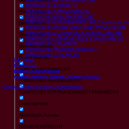
TÜRKISCHES ERBRECHT
TÜRKISCHES FAMILIENRECHT
Miras Hukuku
TÜRKISCHES GLÄUBIGERRECHT
TÜRKISCHES IMMOBILIENRECHT (Eigenstums- und
Şahıs Hukuku
TÜRKISCHES INTERNATIONALES PRIVATRECHT
TÜRKISCHES SOZIALVERSICHERUNGSRECHT
Tanıma Tenfiz
TÜRKISCHES STAATSBÜRGERSCHAFTSRECHT
TÜRKISCHES STRAFRECHT
Tazminat Hukuku
TÜRKISCHES WEHRDIENSTRECHT
TÜRKISCHES ZIVILRECHT
Ticaret Hukuku
İLETİŞİM
Impressum
TÜRKISCHES ERBRECHT
Datenschutzerklärung
Assign a menu in Theme Options > Menus
TÜRKISCHES FAMILIENRECHT
Cookie Consent mit Real Cookie Banner
TÜRKISCHES INTERNATIONALES PRIVATRECHT
Uncategorized
Vatandaşlık Hukuku
WEHRDIENSTRECHT