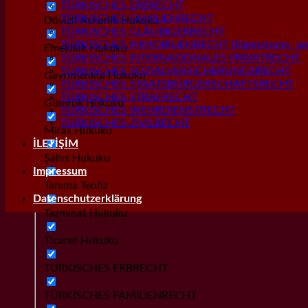
TÜRKISCHES ERBRECHT
TÜRKISCHES FAMILIENRECHT
Dövizli Askerlik Hukuku
TÜRKISCHES GLÄUBIGERRECHT
TÜRKISCHES IMMOBILIENRECHT (Eigenstums- und
Emeklilik Hukuku
TÜRKISCHES INTERNATIONALES PRIVATRECHT
TÜRKISCHES SOZIALVERSICHERUNGSRECHT
Gayrımenkul Hukuku
TÜRKISCHES STAATSBÜRGERSCHAFTSRECHT
TÜRKISCHES STRAFRECHT
Gümrük Hukuku
TÜRKISCHES WEHRDIENSTRECHT
TÜRKISCHES ZIVILRECHT
Miras Hukuku
İLETİŞİM
Şahıs Hukuku
Impressum
Tanıma Tenfiz
Datenschutzerklärung
Tazminat Hukuku
Ticaret Hukuku
TÜRKISCHES ERBRECHT
TÜRKISCHES FAMILIENRECHT