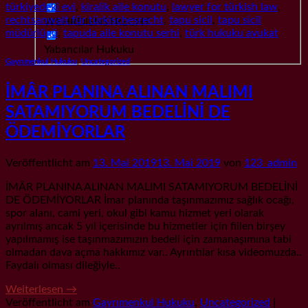
türkiyedeki evi
,
kiralik aile konutu
,
lawyer for türkish law
,
rechtsanwalt für türkischesrecht
,
tapu sicil
,
tapu sicil
WEHRDIENSTRECHT
müdürlügü
,
tapuda aile konutu serhi
,
türk hukuku avukat
Yabancılar Hukuku
Gayrımenkul Hukuku
,
Uncategorized
İMÂR PLANINA ALINAN MALIMI
SATAMIYORUM BEDELİNİ DE
ÖDEMİYORLAR
Veröffentlicht am
13. Mai 2019
13. Mai 2019
von
123_admin
İMÂR PLANINA ALINAN MALIMI SATAMIYORUM BEDELİNİ
DE ÖDEMİYORLAR İmar planında taşınmazımız sağlık ocağı,
spor alanı, cami yeri, okul gibi kamu hizmet yeri olarak
ayrılmış ancak 5 yıl içerisinde bu hizmetler için fiilen birşey
yapılmamış ise taşınmazımızın bedeli için zamanaşımına tabi
olmadan dava açma hakkımız var.. Ayrıntılar kısa videomuzda..
Faydalı olması dileğiyle..
Weiterlesen
→
Veröffentlicht am
Gayrımenkul Hukuku
,
Uncategorized
|