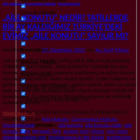
Aile Hukuku
,
Gayrımenkul Hukuku
,
Uncategorized
Gümrük Hukuku
„AİLE KONUTU“ NEDİR? TATİLLERDE
Miras Hukuku
BİR AY KALDIĞIMIZ TÜRKİYE’DEKİ
EVİMİZ „AİLE KONUTU“ SAYILIR MI?
Şahıs Hukuku
Tanıma Tenfiz
Veröffentlicht am
27. Dezember 2021
von
Av. Serif Yilmaz
„AİLE KONUTU“ NEDİR? TATİLLERDE BİR AY KALDIĞIMIZ
Tazminat Hukuku
TÜRKİYE’DEKİ EVİMİZ „AİLE KONUTU“ SAYILIR MI? Aile
konutu, ailenizin ortak yaşamına özgülenmiş ve eşiniz üzerine
Ticaret Hukuku
tapuda kayıtlı evinizi, resmi nikahlı eşinizin sizden habersiz ve
gizlice satmasını, devretmesini, üzerine ipotek, intifa ve irtifak
TÜRKISCHES ERBRECHT
hakkı vermek gibi kısıtlayacı tasarruflarını önleyen hukuki bir
müessesedir. Gurbetçimizin Türkiye’de bulunan ve tatillerde
TÜRKISCHES FAMILIENRECHT
kullandığı konutu […]
TÜRKISCHES INTERNATIONALES PRIVATRECHT
Weiterlesen
→
Veröffentlicht am
Aile Hukuku
,
Gayrımenkul Hukuku
,
Uncategorized
Uncategorized
|
Markiert
aile konutu
,
aile konutu nedir
,
aile
konutu şerhi
,
Avrupali Türk
,
avukat serif yilmaz
,
esin rizası
olmadan satilan mal
,
familienhaus in der türkei
,
gurbetcinin
Vatandaşlık Hukuku