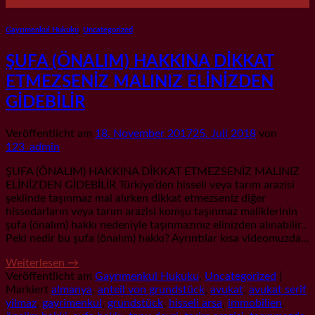
Nov.
Gayrımenkul Hukuku
,
Uncategorized
ŞUFA (ÖNALIM) HAKKINA DİKKAT
ETMEZSENİZ MALINIZ ELİNİZDEN
GİDEBİLİR
Veröffentlicht am
18. November 2017
25. Juli 2018
von
123_admin
ŞUFA (ÖNALIM) HAKKINA DİKKAT ETMEZSENİZ MALINIZ
ELİNİZDEN GİDEBİLİR Türkiye’den hisseli veya tarım arazisi
şeklinde taşınmaz mal alırken dikkat etmezseniz diğer
hissedarların veya tarım arazisi komşu taşınmaz maliklerinin
şufa (önalım) hakkı nedeniyle taşınmazınız elinizden alınabilir..
Peki nedir bu şufa (önalım) hakkı? Ayrıntılar kısa videomuzda…
Weiterlesen
→
Veröffentlicht am
Gayrımenkul Hukuku
,
Uncategorized
|
Markiert
almanya
,
anteil von grundstück
,
avukat
,
avukat serif
yilmaz
,
gayrimenkul
,
grundstück
,
hisseli arsa
,
immobilien
,