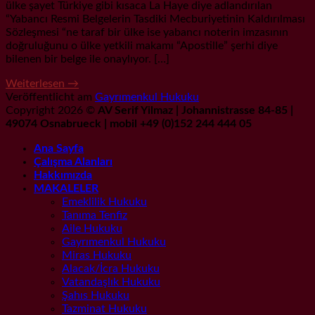
ülke şayet Türkiye gibi kısaca La Haye diye adlandırılan
“Yabancı Resmi Belgelerin Tasdiki Mecburiyetinin Kaldırılması
Sözleşmesi “ne taraf bir ülke ise yabancı noterin imzasının
doğruluğunu o ülke yetkili makamı “Apostille” şerhi diye
bilenen bir belge ile onaylıyor. […]
Weiterlesen
→
Veröffentlicht am
Gayrımenkul Hukuku
Copyright 2026 ©
AV Serif Yilmaz | Johannistrasse 84-85 |
49074 Osnabrueck | mobil +49 (0)152 244 444 05
Ana Sayfa
Çalışma Alanları
Hakkımızda
MAKALELER
Emeklilik Hukuku
Tanıma Tenfiz
Aile Hukuku
Gayrımenkul Hukuku
Miras Hukuku
Alacak/İcra Hukuku
Vatandaşlık Hukuku
Şahıs Hukuku
Tazminat Hukuku