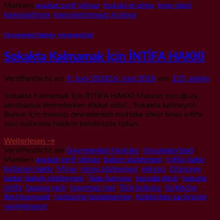
Markiert
avukat serif yilmaz
,
hukuki el atma
,
imar plani
,
kamulastirma
,
kamulastirmasiz el atma
Gayrımenkul Hukuku
,
Uncategorized
Sokakta Kalmamak İçin İNTİFA HAKKI
Veröffentlicht am
9. Juni 2018
16. Juni 2018
von
123_admin
Sokakta Kalmamak İçin İNTİFA HAKKI Malınızı çocuğuza,
akrabanıza devrederken dikkat edin!.. Sokakta kalmayın!..
Bunun için malınızı devrederken mutlaka ömür boyu intifa
yani kullanma hakkını kendinizde tutun.
Weiterlesen
→
Veröffentlicht am
Gayrımenkul Hukuku
,
Uncategorized
|
Markiert
avukat serif yilmaz
,
bakım sözleşmesi
,
intifa hakkı
,
kullanım hakkı
,
Miras
,
miras sözleşmesi
,
mirasçı
,
ölünceye
kadar bakım sözleşmesi
,
Tapu kanunu
,
tapuda devir
,
tapuda
intifa
,
tapuya şerh
,
taşınmaz mal
,
Türk hukuku
,
türkische
Rechtsanwalt
,
türkische tastamenten
,
türkisches sachrecht
,
vasiyetname