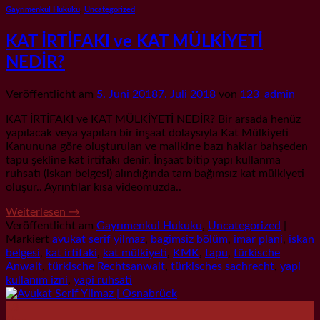
Gayrımenkul Hukuku
,
Uncategorized
KAT İRTİFAKI ve KAT MÜLKİYETİ
NEDİR?
Veröffentlicht am
5. Juni 2018
7. Juli 2018
von
123_admin
KAT İRTİFAKI ve KAT MÜLKİYETİ NEDİR? Bir arsada henüz
yapılacak veya yapılan bir inşaat dolaysıyla Kat Mülkiyeti
Kanununa göre oluşturulan ve malikine bazı haklar bahşeden
tapu şekline kat irtifakı denir. İnşaat bitip yapı kullanma
ruhsatı (iskan belgesi) alındığında tam bağımsız kat mülkiyeti
oluşur.. Ayrıntılar kısa videomuzda..
Weiterlesen
→
Veröffentlicht am
Gayrımenkul Hukuku
,
Uncategorized
|
Markiert
avukat serif yilmaz
,
bagimsiz bölüm
,
imar plani
,
iskan
belgesi
,
kat irtifaki
,
kat mülkiyeti
,
KMK
,
tapu
,
türkische
Anwalt
,
türkische Rechtsanwalt
,
türkisches sachrecht
,
yapi
kullanım izni
,
yapi ruhsati
18