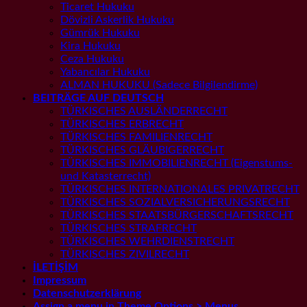
Ticaret Hukuku
Dövizli Askerlik Hukuku
Gümrük Hukuku
Kira Hukuku
Ceza Hukuku
Yabancılar Hukuku
ALMAN HUKUKU (Sadece Bilgilendirme)
BEITRÄGE AUF DEUTSCH
TÜRKISCHES AUSLÄNDERRECHT
TÜRKISCHES ERBRECHT
TÜRKISCHES FAMILIENRECHT
TÜRKISCHES GLÄUBIGERRECHT
TÜRKISCHES IMMOBILIENRECHT (Eigenstums-
und Katasterrecht)
TÜRKISCHES INTERNATIONALES PRIVATRECHT
TÜRKISCHES SOZIALVERSICHERUNGSRECHT
TÜRKISCHES STAATSBÜRGERSCHAFTSRECHT
TÜRKISCHES STRAFRECHT
TÜRKISCHES WEHRDIENSTRECHT
TÜRKISCHES ZIVILRECHT
İLETİŞİM
Impressum
Datenschutzerklärung
Assign a menu in Theme Options > Menus