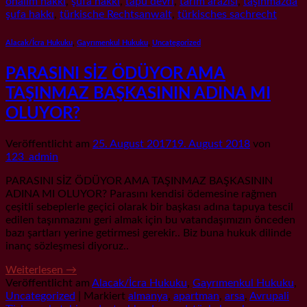
önalim hakki
,
şufa hakkı
,
tapu devri
,
tarim arazisi
,
taşınmazda
şufa hakkı
,
türkische Rechtsanwalt
,
türkisches sachrecht
Alacak/İcra Hukuku
,
Gayrımenkul Hukuku
,
Uncategorized
PARASINI SİZ ÖDÜYOR AMA
TAŞINMAZ BAŞKASININ ADINA MI
OLUYOR?
Veröffentlicht am
25. August 2017
19. August 2018
von
123_admin
PARASINI SİZ ÖDÜYOR AMA TAŞINMAZ BAŞKASININ
ADINA MI OLUYOR? Parasını kendisi ödemesine rağmen
çeşitli sebeplerle geçici olarak bir başkası adına tapuya tescil
edilen taşınmazını geri almak için bu vatandaşımızın önceden
bazı şartları yerine getirmesi gerekir.. Biz buna hukuk dilinde
inanç sözleşmesi diyoruz..
Weiterlesen
→
Veröffentlicht am
Alacak/İcra Hukuku
,
Gayrımenkul Hukuku
,
Uncategorized
|
Markiert
almanya
,
apartman
,
arsa
,
Avrupali