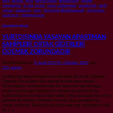
Türk
,
avukat
,
bina
,
deutschland
,
grundstück
,
havale
,
immobilien
,
in der türkei
,
inanç sözleşmesi
,
osnabrück
,
serif
yilmaz
,
sözlesme
,
tarla
,
türkische Rechtsanwalt
,
türkisches
sachrecht
,
überweisung
Gayrımenkul Hukuku
YURTDIŞINDA YAŞAYAN APARTMAN
SAHİPLERİ ORTAK GİDERLERİ
ÖDEMEK ZORUNDADIR
Veröffentlicht am
9. April 2017
15. Oktober 2022
von
123_admin
Yurtdışında Yaşayan Apartman Sahipleri de Ortak Giderleri
Ödemek Zorundadır Yurt dışında ikamet eden ancak
Türkiye’de kat mülkiyetine tabi bir apartman dairesi veya
sitede konutu olan insanlarımız senede ancak biri iki ay
kullandıkları bu konutlarından dolayı site veya apartman ortak
giderleri ile aidatları ödemek zorunda olup olmadıklarını
merak ediyorlar. Türkiye’de yönetimi olan kat mülkiyetine tabi
bir […]