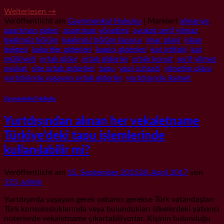
Weiterlesen
→
Veröffentlicht am
Gayrımenkul Hukuku
|
Markiert
almanya
,
apartman gideri
,
apartman yönetimi
,
avukat serif yilmaz
,
bagimsiz bölüm
,
bagimsiz bölüm tapusu
,
imar plani
,
iskan
belgesi
,
kalorifer giderleri
,
kapici giderleri
,
kat irtifaki
,
kat
mülkiyeti
,
ortak gider
,
ortak giderler
,
ortak konut
,
serif yilmaz
avukat
,
site ortak giderleri
,
tapu
,
yapi ruhsati
,
yönetim planı
,
yurtdisinda yasayan ortak giderler
,
yurtdışında ikamet
Gayrımenkul Hukuku
Yurtdışından alınan her vekaletname
Türkiye’deki tapu işlemlerinde
kullanılabilir mi?
Veröffentlicht am
15. September 2015
28. April 2017
von
123_admin
Yurtdışında yaşayan gerek yabancı gerekse Türk vatandaşları
Türk konsolosluklarında veya bulundukları ülkelerdeki yabancı
noterlerde vekaletname çıkartabiliyorlar. Kişinin bulunduğu