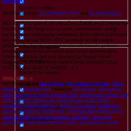
MİDİR?
Search in content
Veröffentlicht am
27. Dezember 2021
von
Av. Serif Yilmaz
AİLE KONUTU ŞERHİ ORTAKLIĞIN GİDERİLMESİ DAVASINA
ENGEL MİDİR? Yargıtay’ın ve yerel mahkemelerin verdiği
kararların aksine Anayasa Mahkemesi Birinci Bölümü bireysel
başvuruya karşılık 06.09.2020 tarihinde verdiği kararla
paydaşlardan birinin payına konulan aile konutu şerhinin
Filter by Categories
ortaklığın giderilmesi davasına engel teşkil etmeyeceğine
hükmetti. Kararla ilgili kısa videomuzun faydalı olması
Aile Hukuku
dileğiyle… NOT: DANIŞMA HİZMETİMİZ RANDEVUYLA
ÖNÖDEMELİ ÜCRETE TABİDİR. […]
Alacak/İcra Hukuku
Weiterlesen
→
Veröffentlicht am
Aile Hukuku
,
Gayrımenkul Hukuku
,
Miras
ALMAN HUKUKU (Sadece Bilgilendirme)
Hukuku
,
Uncategorized
|
Markiert
aile konutu
,
aile konutu
nedir
,
aile konutu şerhi
,
Avrupali Türk
,
avukat serif yilmaz
,
esin
Ceza Hukuku
rizası olmadan satilan mal
,
familienhaus in der türkei
,
gurbetcinin türkiyedeki evi
,
izaleyi suyu davasi
,
kiralik aile
Dövizli Askerlik Hukuku
konutu
,
lawyer for türkish law
,
ortakligin giderilmesi davasi
,
rechtsanwalt für türkischesrecht
,
tapu sicil
,
tapu sicil
Emeklilik Hukuku
müdürlügü
,
tapuda aile konutu serhi
,
türk hukuku avukat
Gayrımenkul Hukuku