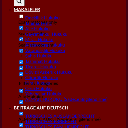
MAKALELER
Emeklilik Hukuku
Exact matches only
Tanıma Tenfiz
Aile Hukuku
Search in title
Gayrımenkul Hukuku
Miras Hukuku
Search in content
Alacak/İcra Hukuku
Vatandaşlık Hukuku
Şahıs Hukuku
Tazminat Hukuku
Ticaret Hukuku
Dövizli Askerlik Hukuku
Gümrük Hukuku
Kira Hukuku
Filter by Categories
Ceza Hukuku
Yabancılar Hukuku
Aile Hukuku
ALMAN HUKUKU (Sadece Bilgilendirme)
Alacak/İcra Hukuku
BEITRÄGE AUF DEUTSCH
TÜRKISCHES AUSLÄNDERRECHT
ALMAN HUKUKU (Sadece Bilgilendirme)
TÜRKISCHES ERBRECHT
TÜRKISCHES FAMILIENRECHT