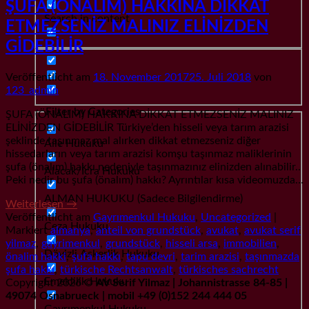
ŞUFA (ÖNALIM) HAKKINA DİKKAT
Search in content
ETMEZSENİZ MALINIZ ELİNİZDEN
GİDEBİLİR
Veröffentlicht am
18. November 2017
25. Juli 2018
von
123_admin
Filter by Categories
ŞUFA (ÖNALIM) HAKKINA DİKKAT ETMEZSENİZ MALINIZ
ELİNİZDEN GİDEBİLİR Türkiye’den hisseli veya tarım arazisi
şeklinde taşınmaz mal alırken dikkat etmezseniz diğer
Aile Hukuku
hissedarların veya tarım arazisi komşu taşınmaz maliklerinin
şufa (önalım) hakkı nedeniyle taşınmazınız elinizden alınabilir..
Alacak/İcra Hukuku
Peki nedir bu şufa (önalım) hakkı? Ayrıntılar kısa videomuzda…
ALMAN HUKUKU (Sadece Bilgilendirme)
Weiterlesen
→
Veröffentlicht am
Gayrımenkul Hukuku
,
Uncategorized
|
Ceza Hukuku
Markiert
almanya
,
anteil von grundstück
,
avukat
,
avukat serif
yilmaz
,
gayrimenkul
,
grundstück
,
hisseli arsa
,
immobilien
,
Dövizli Askerlik Hukuku
önalim hakki
,
şufa hakkı
,
tapu devri
,
tarim arazisi
,
taşınmazda
şufa hakkı
,
türkische Rechtsanwalt
,
türkisches sachrecht
Emeklilik Hukuku
Copyright 2026 ©
AV Serif Yilmaz | Johannistrasse 84-85 |
49074 Osnabrueck | mobil +49 (0)152 244 444 05
Gayrımenkul Hukuku