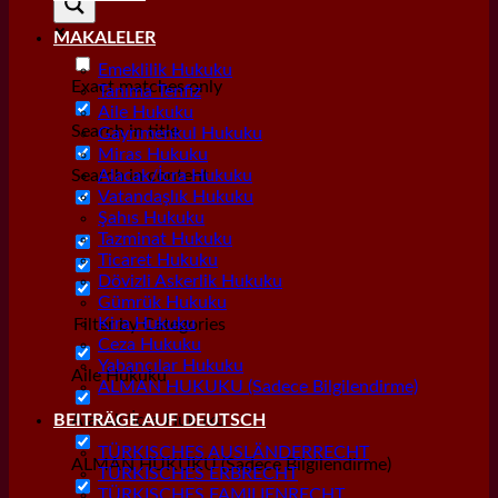
MAKALELER
Emeklilik Hukuku
Exact matches only
Tanıma Tenfiz
Aile Hukuku
Search in title
Gayrımenkul Hukuku
Miras Hukuku
Search in content
Alacak/İcra Hukuku
Vatandaşlık Hukuku
Şahıs Hukuku
Tazminat Hukuku
Ticaret Hukuku
Dövizli Askerlik Hukuku
Gümrük Hukuku
Kira Hukuku
Filter by Categories
Ceza Hukuku
Yabancılar Hukuku
Aile Hukuku
ALMAN HUKUKU (Sadece Bilgilendirme)
Alacak/İcra Hukuku
BEITRÄGE AUF DEUTSCH
TÜRKISCHES AUSLÄNDERRECHT
ALMAN HUKUKU (Sadece Bilgilendirme)
TÜRKISCHES ERBRECHT
TÜRKISCHES FAMILIENRECHT