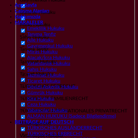
Ana Sayfa
Çalışma Alanları
Gümrük Hukuku
Hakkımızda
MAKALELER
Miras Hukuku
Emeklilik Hukuku
Tanıma Tenfiz
Şahıs Hukuku
Aile Hukuku
Gayrımenkul Hukuku
Tanıma Tenfiz
Miras Hukuku
Alacak/İcra Hukuku
Tazminat Hukuku
Vatandaşlık Hukuku
Şahıs Hukuku
Ticaret Hukuku
Tazminat Hukuku
Ticaret Hukuku
TÜRKISCHES ERBRECHT
Dövizli Askerlik Hukuku
Gümrük Hukuku
TÜRKISCHES FAMILIENRECHT
Kira Hukuku
Ceza Hukuku
Yabancılar Hukuku
TÜRKISCHES INTERNATIONALES PRIVATRECHT
ALMAN HUKUKU (Sadece Bilgilendirme)
BEITRÄGE AUF DEUTSCH
Uncategorized
TÜRKISCHES AUSLÄNDERRECHT
TÜRKISCHES ERBRECHT
Vatandaşlık Hukuku