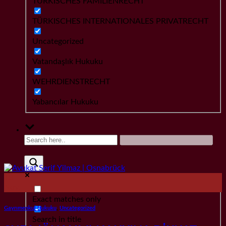
TÜRKISCHES FAMILIENRECHT
TÜRKISCHES INTERNATIONALES PRIVATRECHT
Uncategorized
Vatandaşlık Hukuku
WEHRDIENSTRECHT
Yabancılar Hukuku
18
Nov.
Exact matches only
Gayrımenkul Hukuku
,
Uncategorized
Search in title