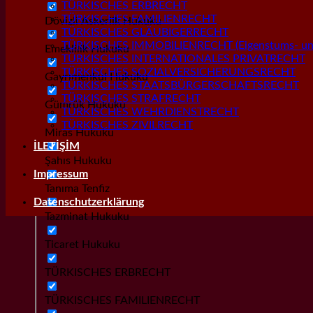
TÜRKISCHES ERBRECHT
TÜRKISCHES FAMILIENRECHT
Dövizli Askerlik Hukuku
TÜRKISCHES GLÄUBIGERRECHT
TÜRKISCHES IMMOBILIENRECHT (Eigenstums- und
Emeklilik Hukuku
TÜRKISCHES INTERNATIONALES PRIVATRECHT
TÜRKISCHES SOZIALVERSICHERUNGSRECHT
Gayrımenkul Hukuku
TÜRKISCHES STAATSBÜRGERSCHAFTSRECHT
TÜRKISCHES STRAFRECHT
Gümrük Hukuku
TÜRKISCHES WEHRDIENSTRECHT
TÜRKISCHES ZIVILRECHT
Miras Hukuku
İLETİŞİM
Şahıs Hukuku
Impressum
Tanıma Tenfiz
Datenschutzerklärung
Tazminat Hukuku
Ticaret Hukuku
TÜRKISCHES ERBRECHT
TÜRKISCHES FAMILIENRECHT