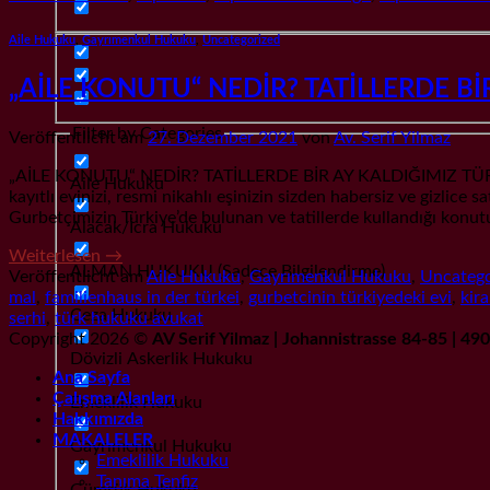
Aile Hukuku
,
Gayrımenkul Hukuku
,
Uncategorized
„AİLE KONUTU“ NEDİR? TATİLLERDE Bİ
Filter by Categories
Veröffentlicht am
27. Dezember 2021
von
Av. Serif Yilmaz
„AİLE KONUTU“ NEDİR? TATİLLERDE BİR AY KALDIĞIMIZ TÜRKİY
Aile Hukuku
kayıtlı evinizi, resmi nikahlı eşinizin sizden habersiz ve gizlice 
Gurbetçimizin Türkiye’de bulunan ve tatillerde kullandığı konut
Alacak/İcra Hukuku
Weiterlesen
→
ALMAN HUKUKU (Sadece Bilgilendirme)
Veröffentlicht am
Aile Hukuku
,
Gayrımenkul Hukuku
,
Uncatego
mal
,
familienhaus in der türkei
,
gurbetcinin türkiyedeki evi
,
kira
Ceza Hukuku
serhi
,
türk hukuku avukat
Copyright 2026 ©
AV Serif Yilmaz | Johannistrasse 84-85 | 4
Dövizli Askerlik Hukuku
Ana Sayfa
Çalışma Alanları
Emeklilik Hukuku
Hakkımızda
MAKALELER
Gayrımenkul Hukuku
Emeklilik Hukuku
Tanıma Tenfiz
Gümrük Hukuku