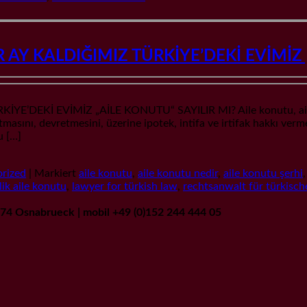
R AY KALDIĞIMIZ TÜRKİYE’DEKİ EVİMİZ
E’DEKİ EVİMİZ „AİLE KONUTU“ SAYILIR MI? Aile konutu, aileni
satmasını, devretmesini, üzerine ipotek, intifa ve irtifak hakkı ver
u […]
rized
|
Markiert
aile konutu
,
aile konutu nedir
,
aile konutu şerhi
lik aile konutu
,
lawyer for türkish law
,
rechtsanwalt für türkisch
9074 Osnabrueck | mobil +49 (0)152 244 444 05