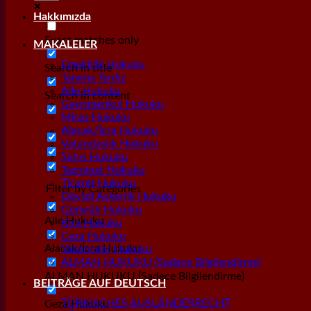
Hakkımızda
Exact matches only
MAKALELER
Emeklilik Hukuku
Search in title
Tanıma Tenfiz
Aile Hukuku
Search in content
Gayrımenkul Hukuku
Miras Hukuku
Alacak/İcra Hukuku
Vatandaşlık Hukuku
Şahıs Hukuku
Tazminat Hukuku
Ticaret Hukuku
Filter by Categories
Dövizli Askerlik Hukuku
Gümrük Hukuku
Aile Hukuku
Kira Hukuku
Ceza Hukuku
Alacak/İcra Hukuku
Yabancılar Hukuku
ALMAN HUKUKU (Sadece Bilgilendirme)
ALMAN HUKUKU (Sadece Bilgilendirme)
BEITRÄGE AUF DEUTSCH
TÜRKISCHES AUSLÄNDERRECHT
Ceza Hukuku