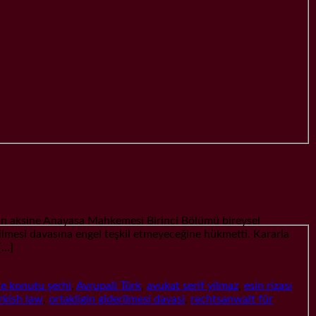
 aksine Anayasa Mahkemesi Birinci Bölümü bireysel
rilmesi davasına engel teşkil etmeyeceğine hükmetti. Kararla
[…]
le konutu şerhi
,
Avrupali Türk
,
avukat serif yilmaz
,
esin rizası
rkish law
,
ortakligin giderilmesi davasi
,
rechtsanwalt für