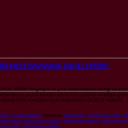
RİLMESİ DAVASINA ENGEL MİDİR?
İDİR? Yargıtay’ın ve yerel mahkemelerin verdiği kararların
ardan birinin payına konulan aile konutu şerhinin ortaklığın gide
DANIŞMA HİZMETİMİZ RANDEVUYLA ÖNÖDEMELİ ÜCRETE TABİDİR. 
ukuku
,
Uncategorized
|
Markiert
aile konutu
,
aile konutu nedir
,
ai
kiyedeki evi
,
izaleyi suyu davasi
,
kiralik aile konutu
,
lawyer for tü
nutu serhi
,
türk hukuku avukat