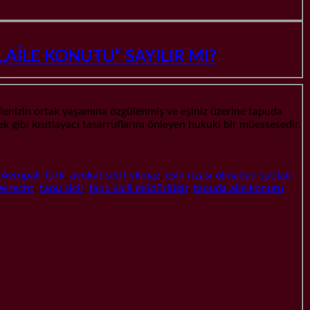
 „AİLE KONUTU“ SAYILIR MI?
zin ortak yaşamına özgülenmiş ve eşiniz üzerine tapuda
mek gibi kısıtlayacı tasarruflarını önleyen hukuki bir müessesedir.
,
Avrupali Türk
,
avukat serif yilmaz
,
esin rizası olmadan satilan
esrecht
,
tapu sicil
,
tapu sicil müdürlügü
,
tapuda aile konutu