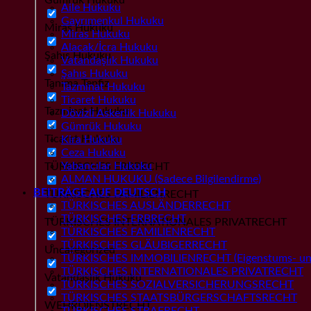
Aile Hukuku
Gayrımenkul Hukuku
Miras Hukuku
Miras Hukuku
Alacak/İcra Hukuku
Şahıs Hukuku
Vatandaşlık Hukuku
Şahıs Hukuku
Tanıma Tenfiz
Tazminat Hukuku
Ticaret Hukuku
Tazminat Hukuku
Dövizli Askerlik Hukuku
Gümrük Hukuku
Ticaret Hukuku
Kira Hukuku
Ceza Hukuku
Yabancılar Hukuku
TÜRKISCHES ERBRECHT
ALMAN HUKUKU (Sadece Bilgilendirme)
BEITRÄGE AUF DEUTSCH
TÜRKISCHES FAMILIENRECHT
TÜRKISCHES AUSLÄNDERRECHT
TÜRKISCHES ERBRECHT
TÜRKISCHES INTERNATIONALES PRIVATRECHT
TÜRKISCHES FAMILIENRECHT
TÜRKISCHES GLÄUBIGERRECHT
Uncategorized
TÜRKISCHES IMMOBILIENRECHT (Eigenstums- und
TÜRKISCHES INTERNATIONALES PRIVATRECHT
Vatandaşlık Hukuku
TÜRKISCHES SOZIALVERSICHERUNGSRECHT
TÜRKISCHES STAATSBÜRGERSCHAFTSRECHT
WEHRDIENSTRECHT
TÜRKISCHES STRAFRECHT