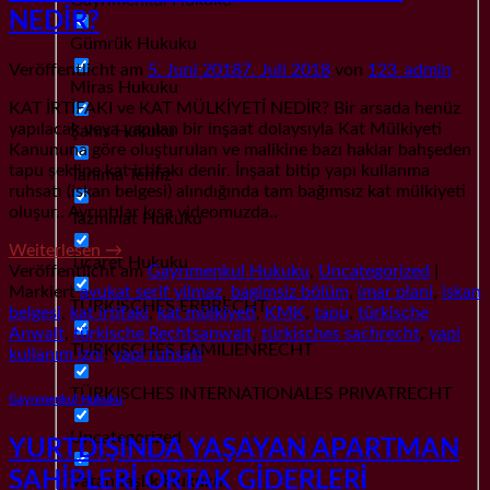
NEDİR?
Gümrük Hukuku
Veröffentlicht am
5. Juni 2018
7. Juli 2018
von
123_admin
Miras Hukuku
KAT İRTİFAKI ve KAT MÜLKİYETİ NEDİR? Bir arsada henüz
yapılacak veya yapılan bir inşaat dolaysıyla Kat Mülkiyeti
Şahıs Hukuku
Kanununa göre oluşturulan ve malikine bazı haklar bahşeden
tapu şekline kat irtifakı denir. İnşaat bitip yapı kullanma
Tanıma Tenfiz
ruhsatı (iskan belgesi) alındığında tam bağımsız kat mülkiyeti
oluşur.. Ayrıntılar kısa videomuzda..
Tazminat Hukuku
Weiterlesen
→
Ticaret Hukuku
Veröffentlicht am
Gayrımenkul Hukuku
,
Uncategorized
|
Markiert
avukat serif yilmaz
,
bagimsiz bölüm
,
imar plani
,
iskan
TÜRKISCHES ERBRECHT
belgesi
,
kat irtifaki
,
kat mülkiyeti
,
KMK
,
tapu
,
türkische
Anwalt
,
türkische Rechtsanwalt
,
türkisches sachrecht
,
yapi
TÜRKISCHES FAMILIENRECHT
kullanım izni
,
yapi ruhsati
TÜRKISCHES INTERNATIONALES PRIVATRECHT
Gayrımenkul Hukuku
Uncategorized
YURTDIŞINDA YAŞAYAN APARTMAN
SAHİPLERİ ORTAK GİDERLERİ
Vatandaşlık Hukuku