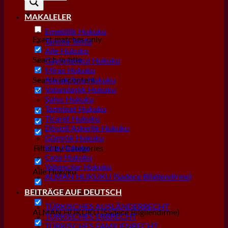
MAKALELER
Emeklilik Hukuku
Exact matches only
Tanıma Tenfiz
Aile Hukuku
Search in title
Gayrımenkul Hukuku
Miras Hukuku
Search in content
Alacak/İcra Hukuku
Vatandaşlık Hukuku
Şahıs Hukuku
Tazminat Hukuku
Ticaret Hukuku
Dövizli Askerlik Hukuku
Gümrük Hukuku
Kira Hukuku
Filter by Categories
Ceza Hukuku
Yabancılar Hukuku
Aile Hukuku
ALMAN HUKUKU (Sadece Bilgilendirme)
Alacak/İcra Hukuku
BEITRÄGE AUF DEUTSCH
TÜRKISCHES AUSLÄNDERRECHT
ALMAN HUKUKU (Sadece Bilgilendirme)
TÜRKISCHES ERBRECHT
TÜRKISCHES FAMILIENRECHT