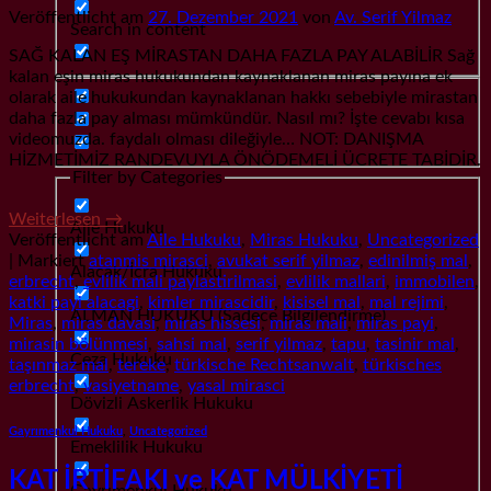
Veröffentlicht am
27. Dezember 2021
von
Av. Serif Yilmaz
Search in content
SAĞ KALAN EŞ MİRASTAN DAHA FAZLA PAY ALABİLİR Sağ
kalan eşin miras hukukundan kaynaklanan miras payına ek
olarak aile hukukundan kaynaklanan hakkı sebebiyle mirastan
daha fazla pay alması mümkündür. Nasıl mı? İşte cevabı kısa
videomuzda. faydalı olması dileğiyle… NOT: DANIŞMA
HİZMETİMİZ RANDEVUYLA ÖNÖDEMELİ ÜCRETE TABİDİR.
Filter by Categories
Weiterlesen
→
Aile Hukuku
Veröffentlicht am
Aile Hukuku
,
Miras Hukuku
,
Uncategorized
|
Markiert
atanmis mirasci
,
avukat serif yilmaz
,
edinilmiş mal
,
Alacak/İcra Hukuku
erbrecht
,
evlilik mali paylastirilmasi
,
evlilik mallari
,
immobilen
,
katki payi alacagi
,
kimler mirascidir
,
kisisel mal
,
mal rejimi
,
ALMAN HUKUKU (Sadece Bilgilendirme)
Miras
,
miras davasi
,
miras hissesi
,
miras mali
,
miras payi
,
mirasin bölünmesi
,
sahsi mal
,
serif yilmaz
,
tapu
,
tasinir mal
,
Ceza Hukuku
taşınmaz mal
,
tereke
,
türkische Rechtsanwalt
,
türkisches
erbrecht
,
vasiyetname
,
yasal mirasci
Dövizli Askerlik Hukuku
Gayrımenkul Hukuku
,
Uncategorized
Emeklilik Hukuku
KAT İRTİFAKI ve KAT MÜLKİYETİ
Gayrımenkul Hukuku