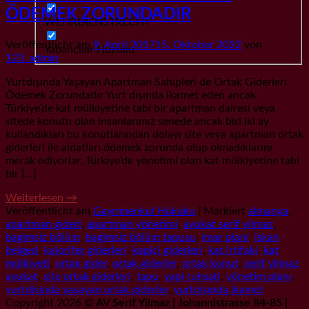
ÖDEMEK ZORUNDADIR
WEHRDIENSTRECHT
Veröffentlicht am
9. April 2017
15. Oktober 2022
von
Yabancılar Hukuku
123_admin
Yurtdışında Yaşayan Apartman Sahipleri de Ortak Giderleri
Ödemek Zorundadır Yurt dışında ikamet eden ancak
Türkiye’de kat mülkiyetine tabi bir apartman dairesi veya
sitede konutu olan insanlarımız senede ancak biri iki ay
kullandıkları bu konutlarından dolayı site veya apartman ortak
giderleri ile aidatları ödemek zorunda olup olmadıklarını
merak ediyorlar. Türkiye’de yönetimi olan kat mülkiyetine tabi
bir […]
Weiterlesen
→
Veröffentlicht am
Gayrımenkul Hukuku
|
Markiert
almanya
,
apartman gideri
,
apartman yönetimi
,
avukat serif yilmaz
,
bagimsiz bölüm
,
bagimsiz bölüm tapusu
,
imar plani
,
iskan
belgesi
,
kalorifer giderleri
,
kapici giderleri
,
kat irtifaki
,
kat
mülkiyeti
,
ortak gider
,
ortak giderler
,
ortak konut
,
serif yilmaz
avukat
,
site ortak giderleri
,
tapu
,
yapi ruhsati
,
yönetim planı
,
yurtdisinda yasayan ortak giderler
,
yurtdışında ikamet
Copyright 2026 ©
AV Serif Yilmaz | Johannistrasse 84-85 |