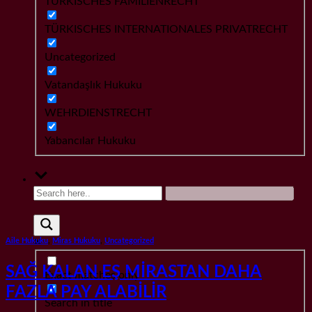
TÜRKISCHES FAMILIENRECHT
TÜRKISCHES INTERNATIONALES PRIVATRECHT
Uncategorized
Vatandaşlık Hukuku
WEHRDIENSTRECHT
Yabancılar Hukuku
Aile Hukuku
,
Miras Hukuku
,
Uncategorized
SAĞ KALAN EŞ MİRASTAN DAHA
Exact matches only
FAZLA PAY ALABİLİR
Search in title