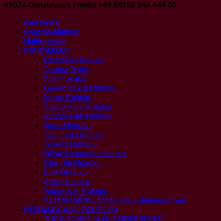
49074 Osnabrueck | mobil +49 (0)152 244 444 05
Ana Sayfa
Çalışma Alanları
Hakkımızda
MAKALELER
Emeklilik Hukuku
Tanıma Tenfiz
Aile Hukuku
Gayrımenkul Hukuku
Miras Hukuku
Alacak/İcra Hukuku
Vatandaşlık Hukuku
Şahıs Hukuku
Tazminat Hukuku
Ticaret Hukuku
Dövizli Askerlik Hukuku
Gümrük Hukuku
Kira Hukuku
Ceza Hukuku
Yabancılar Hukuku
ALMAN HUKUKU (Sadece Bilgilendirme)
BEITRÄGE AUF DEUTSCH
TÜRKISCHES AUSLÄNDERRECHT