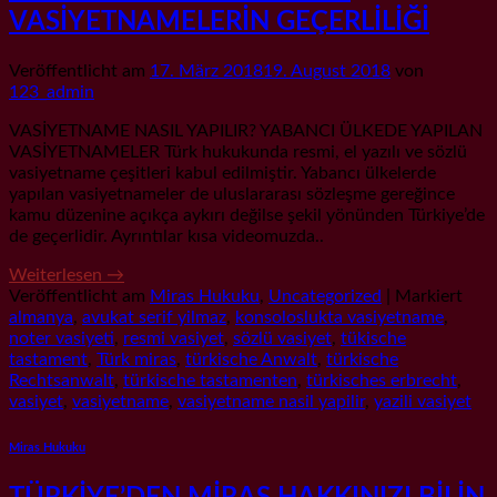
VASİYETNAMELERİN GEÇERLİLİĞİ
Veröffentlicht am
17. März 2018
19. August 2018
von
123_admin
VASİYETNAME NASIL YAPILIR? YABANCI ÜLKEDE YAPILAN
VASİYETNAMELER Türk hukukunda resmi, el yazılı ve sözlü
vasiyetname çeşitleri kabul edilmiştir. Yabancı ülkelerde
yapılan vasiyetnameler de uluslararası sözleşme gereğince
kamu düzenine açıkça aykırı değilse şekil yönünden Türkiye’de
de geçerlidir. Ayrıntılar kısa videomuzda..
Weiterlesen
→
Veröffentlicht am
Miras Hukuku
,
Uncategorized
|
Markiert
almanya
,
avukat serif yilmaz
,
konsoloslukta vasiyetname
,
noter vasiyeti
,
resmi vasiyet
,
sözlü vasiyet
,
tükische
tastament
,
Türk miras
,
türkische Anwalt
,
türkische
Rechtsanwalt
,
türkische tastamenten
,
türkisches erbrecht
,
vasiyet
,
vasiyetname
,
vasiyetname nasil yapilir
,
yazili vasiyet
Miras Hukuku