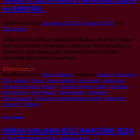
TÜRKİYE’DEN MİRAS HAKKINIZI BİLİN
ve ARAYIN!..
Veröffentlicht am
25. August 2017
25. August 2017
von
123_admin
TÜRKİYE’DEN MİRAS HAKKINIZI BİLİN ve ARAYIN!.. Ölüm
hak miras helaldir. (Atasözü) Gurbetçimiz Türk hukukuna ve
Türkiye’ye uzak olduğundan Türkiye’deki miras hakkını
bilemediği gibi hakkını arayamıyor.
Weiterlesen
→
Veröffentlicht am
Miras Hukuku
|
Markiert
almanya
,
Avrupali
Türk
,
avukat
,
Miras
,
miras hukuku
,
miras mali
,
miras payi
,
mirascinin imzasi
,
mirasçı
,
mirasin hükmen reddi
,
mirastan
mal kacirma
,
serif yilmaz
,
Türk hukuku
,
türkische
Rechtsanwalt
,
türkischen Staatsbürgerschaft
,
türkisches
erbrecht
,
Türkiye
Miras Hukuku
MİRAS MALININ BÖLÜNMESİNE RIZA