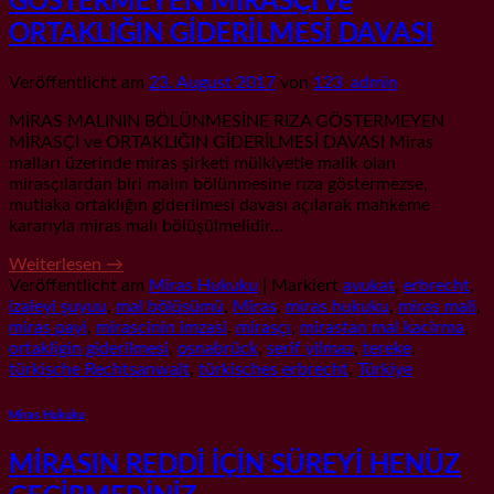
GÖSTERMEYEN MİRASÇI ve
ORTAKLIĞIN GİDERİLMESİ DAVASI
Veröffentlicht am
23. August 2017
von
123_admin
MİRAS MALININ BÖLÜNMESİNE RIZA GÖSTERMEYEN
MİRASÇI ve ORTAKLIĞIN GİDERİLMESİ DAVASI Miras
malları üzerinde miras şirketi mülkiyetle malik olan
mirasçılardan biri malın bölünmesine rıza göstermezse,
mutlaka ortaklığın giderilmesi davası açılarak mahkeme
kararıyla miras malı bölüşülmelidir…
Weiterlesen
→
Veröffentlicht am
Miras Hukuku
|
Markiert
avukat
,
erbrecht
,
izaleyi şuyuu
,
mal bölüsümü
,
Miras
,
miras hukuku
,
miras mali
,
miras payi
,
mirascinin imzasi
,
mirasçı
,
mirastan mal kacirma
,
ortakligin giderilmesi
,
osnabrück
,
serif yilmaz
,
tereke
,
türkische Rechtsanwalt
,
türkisches erbrecht
,
Türkiye
Miras Hukuku
MİRASIN REDDİ İÇİN SÜREYİ HENÜZ