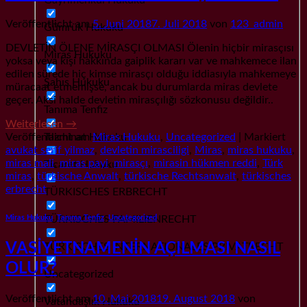
Veröffentlicht am
5. Juni 2018
7. Juli 2018
von
123_admin
Gümrük Hukuku
DEVLETİN ÖLENE MİRASÇI OLMASI Ölenin hiçbir mirasçısı
Miras Hukuku
yoksa veya kişi hakkında gaiplik kararı var ve mahkemece ilan
edilen sürede hiç kimse mirasçı olduğu iddiasıyla mahkemeye
Şahıs Hukuku
müracaat etmemişse, ancak bu durumlarda miras devlete
geçer. Aksi halde devletin mirasçılığı sözkonusu değildir..
Tanıma Tenfiz
Weiterlesen
→
Tazminat Hukuku
Veröffentlicht am
Miras Hukuku
,
Uncategorized
|
Markiert
avukat serif yilmaz
,
devletin mirasciligi
,
Miras
,
miras hukuku
,
miras mali
,
miras payi
,
mirasçı
,
mirasin hükmen reddi
,
Türk
Ticaret Hukuku
miras
,
türkische Anwalt
,
türkische Rechtsanwalt
,
türkisches
erbrecht
TÜRKISCHES ERBRECHT
TÜRKISCHES FAMILIENRECHT
Miras Hukuku
,
Tanıma Tenfiz
,
Uncategorized
VASİYETNAMENİN AÇILMASI NASIL
TÜRKISCHES INTERNATIONALES PRIVATRECHT
OLUR?
Uncategorized
Veröffentlicht am
10. Mai 2018
19. August 2018
von
Vatandaşlık Hukuku