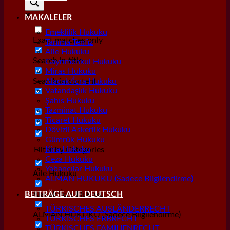
MAKALELER
Emeklilik Hukuku
Exact matches only
Tanıma Tenfiz
Aile Hukuku
Search in title
Gayrımenkul Hukuku
Miras Hukuku
Search in content
Alacak/İcra Hukuku
Vatandaşlık Hukuku
Şahıs Hukuku
Tazminat Hukuku
Ticaret Hukuku
Dövizli Askerlik Hukuku
Gümrük Hukuku
Kira Hukuku
Filter by Categories
Ceza Hukuku
Yabancılar Hukuku
Aile Hukuku
ALMAN HUKUKU (Sadece Bilgilendirme)
Alacak/İcra Hukuku
BEITRÄGE AUF DEUTSCH
TÜRKISCHES AUSLÄNDERRECHT
ALMAN HUKUKU (Sadece Bilgilendirme)
TÜRKISCHES ERBRECHT
TÜRKISCHES FAMILIENRECHT