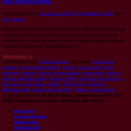
GEÇİRMEDİNİZ
Veröffentlicht am
23. August 2017
17. Dezember 2018
von
123_admin
MİRASIN REDDİ İÇİN SÜREYİ HENÜZ GEÇİRMEDİNİZ Yasal
3 aylık mirasın reddi süresini geçirseniz bile şartları varsa
zamanaşımına tabi olmadan mirasın hükmen reddi davasıyla
murisin borçlarından kurtulabilirsiniz…
Weiterlesen
→
Veröffentlicht am
Miras Hukuku
|
Markiert
3 aylik süre
,
almanya
,
Ausschlagungsfrist
,
avukat
,
borca batik
,
dava
,
erbrecht
,
Inkasso
,
Miras
,
miras hukuku
,
miras payi
,
mirasçı
,
mirasin hükmen reddi
,
mirasin reddi
,
mirastan mal kacirma
,
Nachlass
,
serif yilmaz
,
tereke
,
Türk miras
,
türkische
Rechtsanwalt
,
türkisches erbrecht
,
Türkiye
,
zamanaşımı
Copyright 2026 ©
AV Serif Yilmaz | Johannistrasse 84-85 |
49074 Osnabrueck | mobil +49 (0)152 244 444 05
Ana Sayfa
Çalışma Alanları
Hakkımızda
MAKALELER