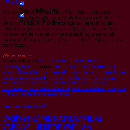
123_admin
WEHRDIENSTRECHT
Vasiyetnamenin Açılması Nasıl Olur? Yabancı Mahkeme
Vasiyetname Açılma Kararları Vasiyetnamenin ölümle birlikte
Yabancılar Hukuku
bir ay içerisinde Sulh hakimince açılması gerekir. Hakim
vasiyetnameyi açar, okur ve tutanağa geçirir. Yabancı ülke
mahkemlerinden verilen vasiyetnamenin açılmasına dair
kararların Türkiye’de tenfizine karar verilmeli.. Ayrıntılar kısa
videomuzda..
Weiterlesen
→
Veröffentlicht am
Miras Hukuku
,
Tanıma Tenfiz
,
Uncategorized
|
Markiert
Avrupali Türk
,
avukat serif yilmaz
,
Miras
,
miras hukuku
,
miras mali
,
miras payi
,
mirascinin imzasi
,
mirasin hükmen reddi
,
mirastan mal kacirma
,
Türk miras
,
türkische Anwalt
,
türkische Rechtsanwalt
,
türkische
tastamenten
,
türkisches erbrecht
,
türkisches recht
,
vasiyetin
açılması
,
Vasiyetnamenin açılması
Miras Hukuku
,
Uncategorized
VASİYETNAME NASIL YAPILIR?
YABANCI ÜLKEDE YAPILAN