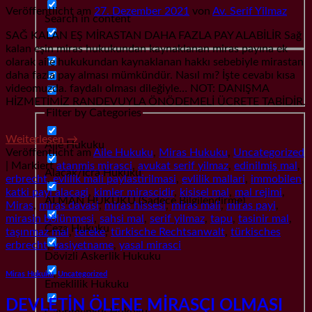
Veröffentlicht am
27. Dezember 2021
von
Av. Serif Yilmaz
Search in content
SAĞ KALAN EŞ MİRASTAN DAHA FAZLA PAY ALABİLİR Sağ
kalan eşin miras hukukundan kaynaklanan miras payına ek
olarak aile hukukundan kaynaklanan hakkı sebebiyle mirastan
daha fazla pay alması mümkündür. Nasıl mı? İşte cevabı kısa
videomuzda. faydalı olması dileğiyle… NOT: DANIŞMA
HİZMETİMİZ RANDEVUYLA ÖNÖDEMELİ ÜCRETE TABİDİR.
Filter by Categories
Weiterlesen
→
Aile Hukuku
Veröffentlicht am
Aile Hukuku
,
Miras Hukuku
,
Uncategorized
|
Markiert
atanmis mirasci
,
avukat serif yilmaz
,
edinilmiş mal
,
Alacak/İcra Hukuku
erbrecht
,
evlilik mali paylastirilmasi
,
evlilik mallari
,
immobilen
,
katki payi alacagi
,
kimler mirascidir
,
kisisel mal
,
mal rejimi
,
ALMAN HUKUKU (Sadece Bilgilendirme)
Miras
,
miras davasi
,
miras hissesi
,
miras mali
,
miras payi
,
mirasin bölünmesi
,
sahsi mal
,
serif yilmaz
,
tapu
,
tasinir mal
,
Ceza Hukuku
taşınmaz mal
,
tereke
,
türkische Rechtsanwalt
,
türkisches
erbrecht
,
vasiyetname
,
yasal mirasci
Dövizli Askerlik Hukuku
Miras Hukuku
,
Uncategorized
Emeklilik Hukuku
DEVLETİN ÖLENE MİRASÇI OLMASI
Gayrımenkul Hukuku