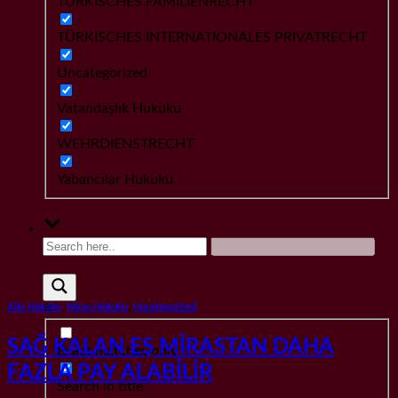
TÜRKISCHES FAMILIENRECHT
TÜRKISCHES INTERNATIONALES PRIVATRECHT
Uncategorized
Vatandaşlık Hukuku
WEHRDIENSTRECHT
Yabancılar Hukuku
Aile Hukuku
,
Miras Hukuku
,
Uncategorized
SAĞ KALAN EŞ MİRASTAN DAHA
Exact matches only
FAZLA PAY ALABİLİR
Search in title