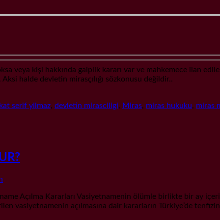
sa veya kişi hakkında gaiplik kararı var ve mahkemece ilan edil
ksi halde devletin mirasçılığı sözkonusu değildir..
kat serif yilmaz
,
devletin mirasciligi
,
Miras
,
miras hukuku
,
miras 
UR?
n
me Açılma Kararları Vasiyetnamenin ölümle birlikte bir ay içeri
len vasiyetnamenin açılmasına dair kararların Türkiye’de tenfizine