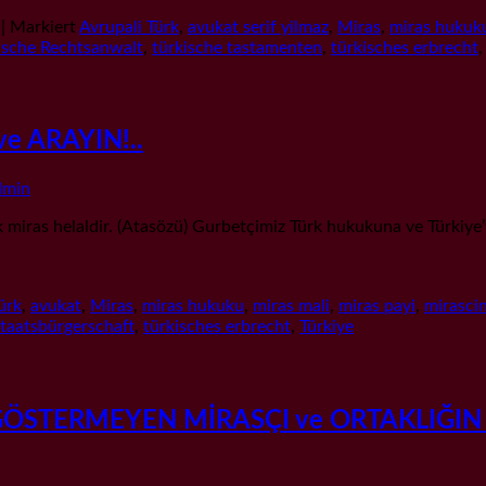
|
Markiert
Avrupali Türk
,
avukat serif yilmaz
,
Miras
,
miras hukuk
ische Rechtsanwalt
,
türkische tastamenten
,
türkisches erbrecht
e ARAYIN!..
dmin
s helaldir. (Atasözü) Gurbetçimiz Türk hukukuna ve Türkiye’ye
ürk
,
avukat
,
Miras
,
miras hukuku
,
miras mali
,
miras payi
,
mirascin
Staatsbürgerschaft
,
türkisches erbrecht
,
Türkiye
ÖSTERMEYEN MİRASÇI ve ORTAKLIĞIN 