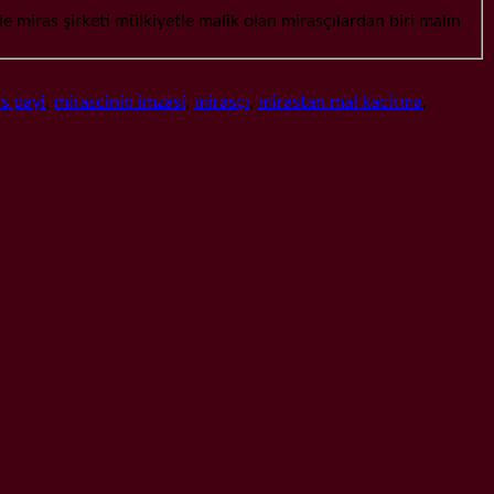
şirketi mülkiyetle malik olan mirasçılardan biri malın
s payi
,
mirascinin imzasi
,
mirasçı
,
mirastan mal kacirma
,