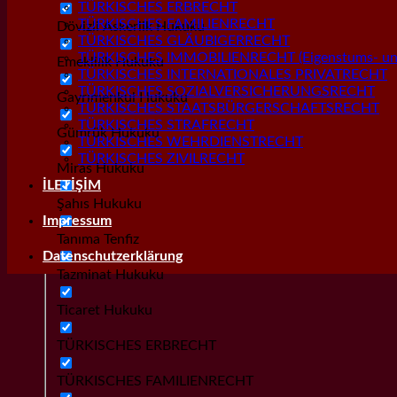
TÜRKISCHES ERBRECHT
TÜRKISCHES FAMILIENRECHT
Dövizli Askerlik Hukuku
TÜRKISCHES GLÄUBIGERRECHT
TÜRKISCHES IMMOBILIENRECHT (Eigenstums- und
Emeklilik Hukuku
TÜRKISCHES INTERNATIONALES PRIVATRECHT
TÜRKISCHES SOZIALVERSICHERUNGSRECHT
Gayrımenkul Hukuku
TÜRKISCHES STAATSBÜRGERSCHAFTSRECHT
TÜRKISCHES STRAFRECHT
Gümrük Hukuku
TÜRKISCHES WEHRDIENSTRECHT
TÜRKISCHES ZIVILRECHT
Miras Hukuku
İLETİŞİM
Şahıs Hukuku
Impressum
Tanıma Tenfiz
Datenschutzerklärung
Tazminat Hukuku
Ticaret Hukuku
TÜRKISCHES ERBRECHT
TÜRKISCHES FAMILIENRECHT