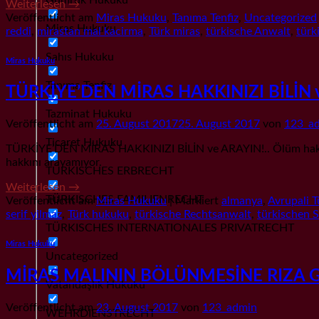
Weiterlesen
→
Veröffentlicht am
Miras Hukuku
,
Tanıma Tenfiz
,
Uncategorized
Miras Hukuku
reddi
,
mirastan mal kacirma
,
Türk miras
,
türkische Anwalt
,
türk
Şahıs Hukuku
Miras Hukuku
Tanıma Tenfiz
TÜRKİYE’DEN MİRAS HAKKINIZI BİLİN v
Tazminat Hukuku
Veröffentlicht am
25. August 2017
25. August 2017
von
123_a
Ticaret Hukuku
TÜRKİYE’DEN MİRAS HAKKINIZI BİLİN ve ARAYIN!.. Ölüm hak mira
hakkını arayamıyor.
TÜRKISCHES ERBRECHT
Weiterlesen
→
TÜRKISCHES FAMILIENRECHT
Veröffentlicht am
Miras Hukuku
|
Markiert
almanya
,
Avrupali T
serif yilmaz
,
Türk hukuku
,
türkische Rechtsanwalt
,
türkischen 
TÜRKISCHES INTERNATIONALES PRIVATRECHT
Miras Hukuku
Uncategorized
MİRAS MALININ BÖLÜNMESİNE RIZA G
Vatandaşlık Hukuku
Veröffentlicht am
23. August 2017
von
123_admin
WEHRDIENSTRECHT