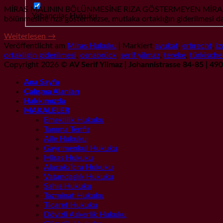
MİRAS MALININ BÖLÜNMESİNE RIZA GÖSTERMEYEN MİRASÇI ve OR
Yabancılar Hukuku
bölünmesine rıza göstermezse, mutlaka ortaklığın giderilmesi d
Weiterlesen
→
Veröffentlicht am
Miras Hukuku
|
Markiert
avukat
,
erbrecht
,
iz
ortakligin giderilmesi
,
osnabrück
,
serif yilmaz
,
tereke
,
türkisch
Copyright 2026 ©
AV Serif Yilmaz | Johannistrasse 84-85 | 4
Ana Sayfa
Çalışma Alanları
Hakkımızda
MAKALELER
Emeklilik Hukuku
Tanıma Tenfiz
Aile Hukuku
Gayrımenkul Hukuku
Miras Hukuku
Alacak/İcra Hukuku
Vatandaşlık Hukuku
Şahıs Hukuku
Tazminat Hukuku
Ticaret Hukuku
Dövizli Askerlik Hukuku