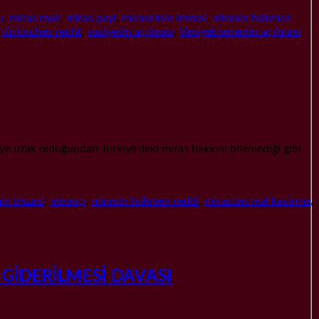
u
,
miras mali
,
miras payi
,
mirascinin imzasi
,
mirasin hükmen
,
türkisches recht
,
vasiyetin açılması
,
Vasiyetnamenin açılması
 uzak olduğundan Türkiye’deki miras hakkını bilemediği gibi
in imzasi
,
mirasçı
,
mirasin hükmen reddi
,
mirastan mal kacirma
,
GİDERİLMESİ DAVASI