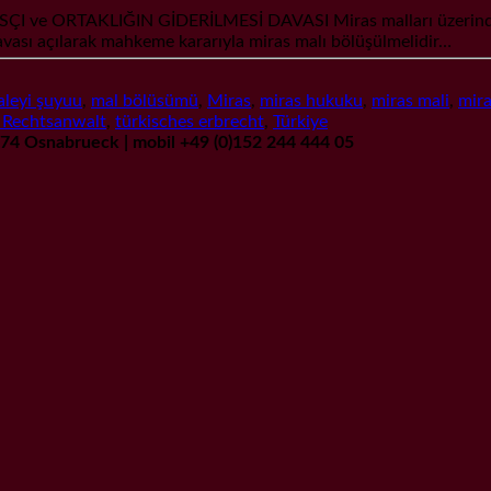
TAKLIĞIN GİDERİLMESİ DAVASI Miras malları üzerinde miras 
avası açılarak mahkeme kararıyla miras malı bölüşülmelidir…
aleyi şuyuu
,
mal bölüsümü
,
Miras
,
miras hukuku
,
miras mali
,
mira
e Rechtsanwalt
,
türkisches erbrecht
,
Türkiye
9074 Osnabrueck | mobil +49 (0)152 244 444 05