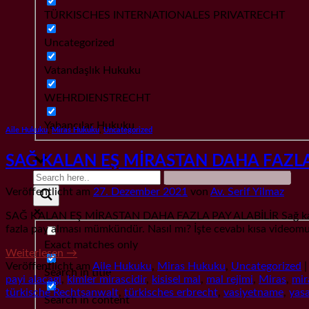
TÜRKISCHES INTERNATIONALES PRIVATRECHT
Uncategorized
Vatandaşlık Hukuku
WEHRDIENSTRECHT
Yabancılar Hukuku
Aile Hukuku
,
Miras Hukuku
,
Uncategorized
SAĞ KALAN EŞ MİRASTAN DAHA FAZLA 
Veröffentlicht am
27. Dezember 2021
von
Av. Serif Yilmaz
SAĞ KALAN EŞ MİRASTAN DAHA FAZLA PAY ALABİLİR Sağ kala
fazla pay alması mümkündür. Nasıl mı? İşte cevabı kısa 
Exact matches only
Weiterlesen
→
Veröffentlicht am
Aile Hukuku
,
Miras Hukuku
,
Uncategorized
Search in title
payi alacagi
,
kimler mirascidir
,
kisisel mal
,
mal rejimi
,
Miras
,
mir
türkische Rechtsanwalt
,
türkisches erbrecht
,
vasiyetname
,
yasa
Search in content