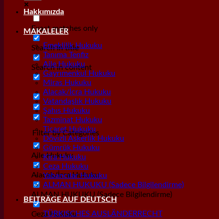
Hakkımızda
Exact matches only
MAKALELER
Emeklilik Hukuku
Search in title
Tanıma Tenfiz
Aile Hukuku
Search in content
Gayrımenkul Hukuku
Miras Hukuku
Alacak/İcra Hukuku
Vatandaşlık Hukuku
Şahıs Hukuku
Tazminat Hukuku
Ticaret Hukuku
Filter by Categories
Dövizli Askerlik Hukuku
Gümrük Hukuku
Aile Hukuku
Kira Hukuku
Ceza Hukuku
Alacak/İcra Hukuku
Yabancılar Hukuku
ALMAN HUKUKU (Sadece Bilgilendirme)
ALMAN HUKUKU (Sadece Bilgilendirme)
BEITRÄGE AUF DEUTSCH
TÜRKISCHES AUSLÄNDERRECHT
Ceza Hukuku