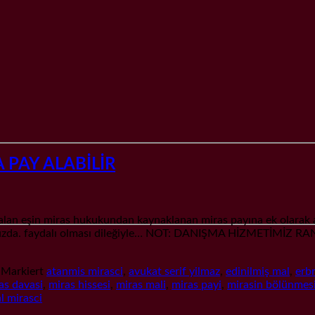
PAY ALABİLİR
n eşin miras hukukundan kaynaklanan miras payına ek olarak a
videomuzda. faydalı olması dileğiyle… NOT: DANIŞMA HİZMET
|
Markiert
atanmis mirasci
,
avukat serif yilmaz
,
edinilmiş mal
,
erb
as davasi
,
miras hissesi
,
miras mali
,
miras payi
,
mirasin bölünmes
l mirasci