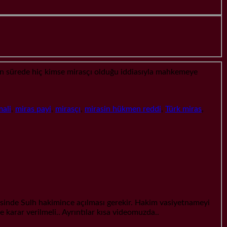
en sürede hiç kimse mirasçı olduğu iddiasıyla mahkemeye
mali
,
miras payi
,
mirasçı
,
mirasin hükmen reddi
,
Türk miras
,
sinde Sulh hakimince açılması gerekir. Hakim vasiyetnameyi
 karar verilmeli.. Ayrıntılar kısa videomuzda..