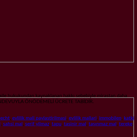
ile hukukundan kaynaklanan hakkı sebebiyle mirastan daha
İMİZ RANDEVUYLA ÖNÖDEMELİ ÜCRETE TABİDİR.
recht
,
evlilik mali paylastirilmasi
,
evlilik mallari
,
immobilen
,
katki
i
,
sahsi mal
,
serif yilmaz
,
tapu
,
tasinir mal
,
taşınmaz mal
,
tereke
,