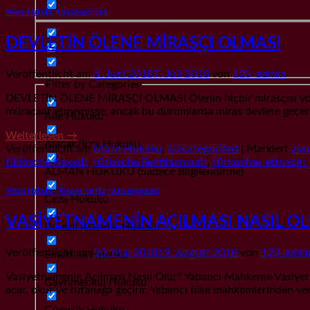
Miras Hukuku
,
Uncategorized
DEVLETİN ÖLENE MİRASÇI OLMASI
Veröffentlicht am
5. Juni 2018
7. Juli 2018
von
123_admin
Filter by Categories
DEVLETİN ÖLENE MİRASÇI OLMASI Ölenin hiçbir mirasçısı yok
müracaat etmemişse, ancak bu durumlarda miras devlete geçer. A
Aile Hukuku
Weiterlesen
→
Alacak/İcra Hukuku
Veröffentlicht am
Miras Hukuku
,
Uncategorized
|
Markiert
avu
türkische Anwalt
,
türkische Rechtsanwalt
,
türkisches erbrecht
ALMAN HUKUKU (Sadece Bilgilendirme)
Miras Hukuku
,
Tanıma Tenfiz
,
Uncategorized
Ceza Hukuku
VASİYETNAMENİN AÇILMASI NASIL OL
Dövizli Askerlik Hukuku
Veröffentlicht am
10. Mai 2018
19. August 2018
von
123_admi
Emeklilik Hukuku
Vasiyetnamenin Açılması Nasıl Olur? Yabancı Mahkeme Vasiyetna
Gayrımenkul Hukuku
açar, okur ve tutanağa geçirir. Yabancı ülke mahkemlerinden veri
Gümrük Hukuku