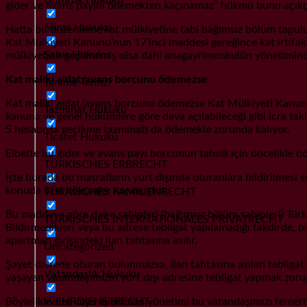
gider ve avans payını ödemekten kaçınamaz” hükmü bunu açıkç
Miras Hukuku
Hatta bu düzenleme kat mülkiyetine tabi bağımsız bölüm tapulu t
Kat Mülkiyeti Kanunu’nun 17’inci maddesi gereğince kat irtifakı
Şahıs Hukuku
mülkiyetine geçilmemiş olsa dahi anagayrimenkulün yönetiminde
Kat maliki aidat/avans borcunu ödemezse
Tanıma Tenfiz
Kat maliki aidat/avans borcunu ödemezse Kat Mülkiyeti Kanunu’n
Tazminat Hukuku
kanuna ve genel hükümlere göre dava açılabileceği gibi icra tak
5 hesabıyla gecikme tazminatı da ödemekle zorunda kalıyor.
Ticaret Hukuku
Elbette bu gider ve avans payı borcunun tahsili için öncelikle ö
TÜRKISCHES ERBRECHT
İşte burada bu masrafların yurt dışında oturanlara bildirilmesi 
konuda özel hükümler konmuştur.
TÜRKISCHES FAMILIENRECHT
Bu maddeye göre daire sahipleri (bağımsız bölüm sahipleri) Türkiye
TÜRKISCHES INTERNATIONALES PRIVATRECHT
Bildirmedikleri veya bu adrese tebligat yapılamadığı takdirde, bu 
apartman girişindeki ilan tahtasına asılır.
Uncategorized
Şayet dairede oturan bulunmazsa, ilan tahtasına asılan tebligat 
Vatandaşlık Hukuku
yaşayan vatandaşımızın yurt dışı adresine tebligat yapmak zorun
WEHRDIENSTRECHT
Böylelikle site veya apartman yönetimi bu vatandaşımızı temerrüde