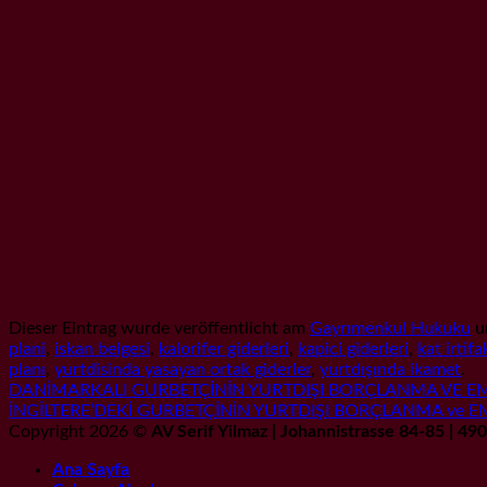
Dieser Eintrag wurde veröffentlicht am
Gayrımenkul Hukuku
u
plani
,
iskan belgesi
,
kalorifer giderleri
,
kapici giderleri
,
kat irtifa
planı
,
yurtdisinda yasayan ortak giderler
,
yurtdışında ikamet
.
DANİMARKALI GURBETÇİNİN YURTDIŞI BORÇLANMA VE EM
İNGİLTERE’DEKİ GURBETÇİNİN YURTDIŞI BORÇLANMA ve E
Copyright 2026 ©
AV Serif Yilmaz | Johannistrasse 84-85 | 4
Ana Sayfa