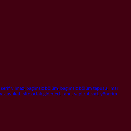
serif yilmaz
,
bagimsiz bölüm
,
bagimsiz bölüm tapusu
,
imar
lmaz avukat
,
site ortak giderleri
,
tapu
,
yapi ruhsati
,
yönetim