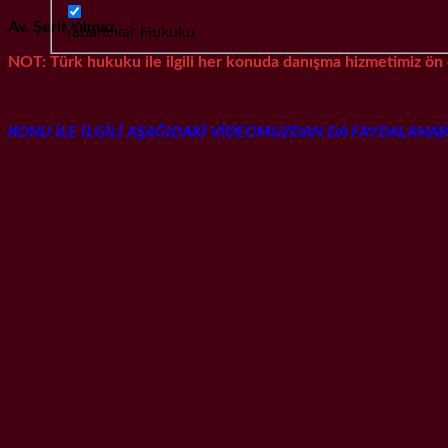
Av. Şerif Yılmaz
Yabancılar Hukuku
NOT: Türk hukuku ile ilgili her konuda danışma hizmetimiz ön 
KONU İLE İLGİLİ AŞAĞIDAKİ VİDEOMUZDAN DA FAYDALANABİ