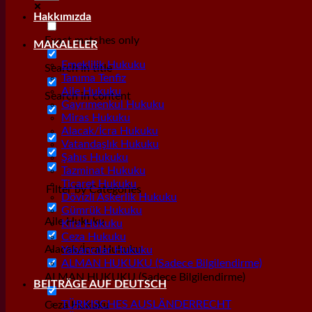
Hakkımızda
Exact matches only
MAKALELER
Emeklilik Hukuku
Search in title
Tanıma Tenfiz
Aile Hukuku
Search in content
Gayrımenkul Hukuku
Miras Hukuku
Alacak/İcra Hukuku
Vatandaşlık Hukuku
Şahıs Hukuku
Tazminat Hukuku
Ticaret Hukuku
Filter by Categories
Dövizli Askerlik Hukuku
Gümrük Hukuku
Aile Hukuku
Kira Hukuku
Ceza Hukuku
Alacak/İcra Hukuku
Yabancılar Hukuku
ALMAN HUKUKU (Sadece Bilgilendirme)
ALMAN HUKUKU (Sadece Bilgilendirme)
BEITRÄGE AUF DEUTSCH
TÜRKISCHES AUSLÄNDERRECHT
Ceza Hukuku