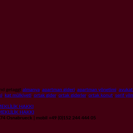
nd getaggt
almanya
,
apartman gideri
,
apartman yönetimi
,
avukat 
ki
,
kat mülkiyeti
,
ortak gider
,
ortak giderler
,
ortak konut
,
serif yi
EKLİLİK HAKKI
MEKLİLİK HAKKI
9074 Osnabrueck | mobil +49 (0)152 244 444 05