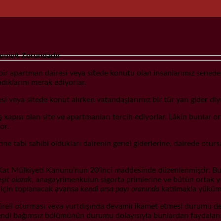
Ödemek Zorundadır
ir apartman dairesi veya sitede konutu olan insanlarımız senede a
dıklarını merak ediyorlar.
si veya sitede konut alırken vatandaşlarımız bir tür yan gider diy
 kapısı olan site ve apartmanları tercih ediyorlar. Lâkin bunlar or
or.
e tabi sahibi oldukları dairenin genel giderlerine, dairede otursa
Kat Mülkiyeti Kanunu’nun 20’inci maddesinde düzenlenmiştir. Bu m
şit olarak
, anagayrimenkulun sigorta primlerine ve bütün ortak yer
er için toplanacak avansa
kendi arsa payı oranında
katılmakla yüküm
süreli oturması veya yurtdışında devamlı ikamet etmesi durumu de
endi bağımsız bölümünün durumu dolayısıyla bunlardan faydalanm