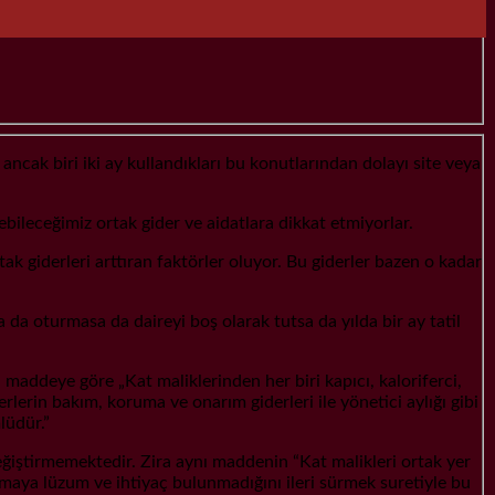
ncak biri iki ay kullandıkları bu konutlarından dolayı site veya
ebileceğimiz ortak gider ve aidatlara dikkat etmiyorlar.
tak giderleri arttıran faktörler oluyor. Bu giderler bazen o kadar
 da oturmasa da daireyi boş olarak tutsa da yılda bir ay tatil
addeye göre „Kat maliklerinden her biri kapıcı, kaloriferci,
lerin bakım, koruma ve onarım giderleri ile yönetici aylığı gibi
lüdür.”
ğiştirmemektedir. Zira aynı maddenin “Kat malikleri ortak yer
aya lüzum ve ihtiyaç bulunmadığını ileri sürmek suretiyle bu