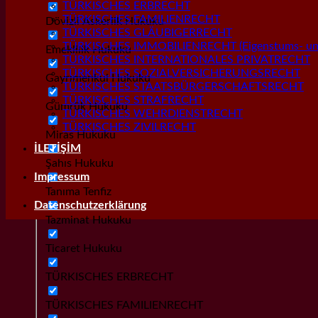
TÜRKISCHES ERBRECHT
TÜRKISCHES FAMILIENRECHT
Dövizli Askerlik Hukuku
TÜRKISCHES GLÄUBIGERRECHT
TÜRKISCHES IMMOBILIENRECHT (Eigenstums- und
Emeklilik Hukuku
TÜRKISCHES INTERNATIONALES PRIVATRECHT
TÜRKISCHES SOZIALVERSICHERUNGSRECHT
Gayrımenkul Hukuku
TÜRKISCHES STAATSBÜRGERSCHAFTSRECHT
TÜRKISCHES STRAFRECHT
Gümrük Hukuku
TÜRKISCHES WEHRDIENSTRECHT
TÜRKISCHES ZIVILRECHT
Miras Hukuku
İLETİŞİM
Şahıs Hukuku
Impressum
Tanıma Tenfiz
Datenschutzerklärung
Tazminat Hukuku
Ticaret Hukuku
TÜRKISCHES ERBRECHT
TÜRKISCHES FAMILIENRECHT