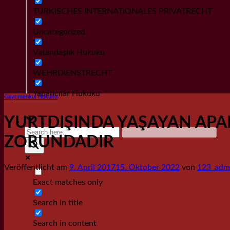
TÜRKISCHES INTERNATIONALES PRIVATRECHT
Uncategorized
Vatandaşlık Hukuku
WEHRDIENSTRECHT
Yabancılar Hukuku
Gayrımenkul Hukuku
YURTDIŞINDA YAŞAYAN APA
ZORUNDADIR
Veröffentlicht am
9. April 2017
15. Oktober 2022
von
123_adm
Exact matches only
Search in title
Search in content