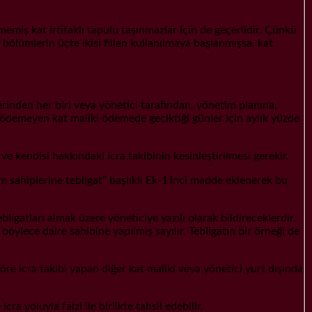
miş kat irtifaklı tapulu taşınmazlar için de geçerlidir. Çünkü
ölümlerin üçte ikisi fiilen kullanılmaya başlanmışsa, kat
inden her biri veya yönetici tarafından, yönetim planına,
 ödemeyen kat maliki ödemede geciktiği günler için aylık yüzde
 kendisi hakkındaki icra takibinin kesinleştirilmesi gerekir.
m sahiplerine tebligat” başlıklı Ek-1’inci madde eklenerek bu
ligatları almak üzere yöneticiye yazılı olarak bildireceklerdir.
böylece daire sahibine yapılmış sayılır. Tebligatın bir örneği de
öre icra takibi yapan diğer kat maliki veya yönetici yurt dışında
 yoluyla faizi ile birlikte tahsil edebilir.