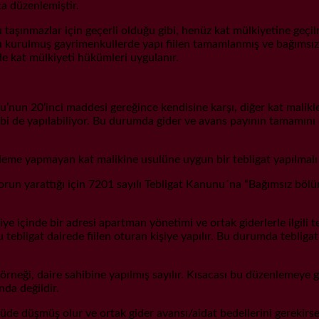
a düzenlemiştir.
aşınmazlar için geçerli olduğu gibi, henüz kat mülkiyetine geçilme
 kurulmuş gayrimenkullerde yapı fiilen tamamlanmış ve bağımsız b
 kat mülkiyeti hükümleri uygulanır.
un 20’inci maddesi gereğince kendisine karşı, diğer kat malikler
ibi de yapılabiliyor. Bu durumda gider ve avans payının tamamını
deme yapmayan kat malikine usulüne uygun bir tebligat yapılmalı ve
sorun yarattığı için 7201 sayılı Tebligat Kanunu´na “Bağımsız bölü
 içinde bir adresi apartman yönetimi ve ortak giderlerle ilgili teb
tebligat dairede fiilen oturan kişiye yapılır. Bu durumda tebligat 
örneği, daire sahibine yapılmış sayılır. Kısacası bu düzenlemeye g
da değildir.
 düşmüş olur ve ortak gider avansı/aidat bedellerini gerekirse icra