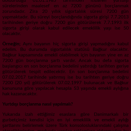
doldurduğu 01.01.1985 tarihinden itibaren yurtdışı
sürelerinden maalesef en az 7200 gününü borçlanmak
zorundadır. Zira 20 yıllık sigortalılık süresi 7200 gün
yapmaktadır. Bu süreyi borçlandığında sigorta girişi 7.7.2013
tarihinden geriye doğru 7200 gün götürülerek 7.7.1993 ilk
sigorta girişi olarak kabul edilecek emeklilik yaşı ise 50
olacaktır.
Örneğin;
Aynı bayanın hiç sigorta girişi yapmadığını kabul
edelim. Bu durumda sigortalılık statüsü Bağkur olacaktır.
Bağkur kapsamında emekli olabilmek için bayanın yine en az
7200 gün borçlanma şartı vardır. Ancak bu defa sigorta
başlangıcı en son borçlanma bedelini yatırdığı tarihten geriye
götürülerek tespit edilecektir. En son borçlanma bedelini
07.02.2017 tarihinde yatırmış ise bu tarihten geriye doğru
7200 (20 yıl) götürülerek 07.02.1997 bulunacak ve Bağkur
kanununa göre yapılacak hesapla 53 yaşında emekli aylığına
hak kazanacaktır.
Yurtdışı borçlanma nasıl yapılmalı?
Yukarıda izah ettiğimiz esaslara göre Danimarkalı bir
gurbetçimiz kendisi için en iyi emeklilik ve emekli aylığı
şartlarını belirlemek üzere Türk konsolosluklarındaki çalışma
ateşeliklerinden, medyada yapılan reklamlara aldanmadan bu