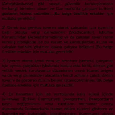
(Arbejdsløskasse) gibi sosyal güvenlik kuruluşlarından
herhangi birinden alınan ve Danimarka’da çalışılan tarihleri
gösteren hizmet cetvelleri, (Bu belge özellikle erkekler için
mutlaka gereklidir)
2) Gerek işçi gerekse işveren olarak çalışanlar için işyerinin
bağlı olduğu vergi dairesinden (Skattecenter), İşbulma
Kurumu’ndan (Arbejdsformidling) ya da çalışılan işyeri resmi
kuruluş niteliğinde ise bu kurum ve kuruluşlardan alınan ve
çalışılan tarihleri gösteren onaylı çalışma belgeleri (Bu belge
özellikle erkekler için mutlaka gereklidir)
3) İşveren olarak kendi nam ve hesabına (serbest) çalışanlar
için ayrıca, çalıştıkları işkolunda kurulu oda, birlik, dernek gibi
yetkili meslek kuruluşunca düzenlenen onaylı hizmet belgesi
ya da vergi dairesinden alacakları kendi adlarına çalıştırdıkları
işyerini de gösteren durum belgesi (stamoplysninge), (Bu belge
özellikle erkekler için mutlaka gereklidir)
4) Ev hanımları için ise yurtdışında kalış süresi içinde
kullanılan Türkiye Cumhuriyeti pasaportları. Pasaportların
kaybı, değiştirilmesi veya kayıtların okunamaz olması
durumunda Danimarka’da ikamet edilen süreleri gösteren ve
ikametlerinin bulunduğu belediyelerden (Kommune) alınan