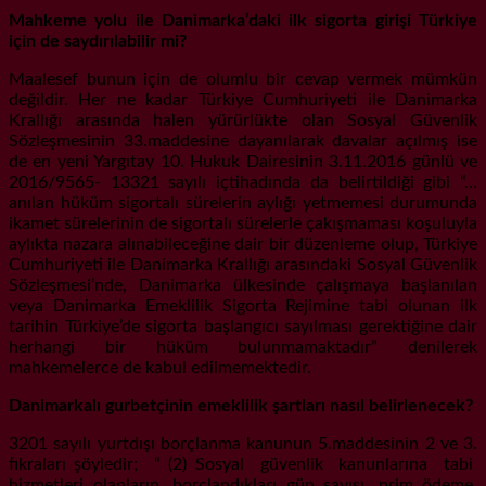
Mahkeme yolu ile Danimarka’daki ilk sigorta girişi Türkiye
için de saydırılabilir mi?
Maalesef bunun için de olumlu bir cevap vermek mümkün
değildir. Her ne kadar Türkiye Cumhuriyeti ile Danimarka
Krallığı arasında halen yürürlükte olan Sosyal Güvenlik
Sözleşmesinin 33.maddesine dayanılarak davalar açılmış ise
de en yeni Yargıtay 10. Hukuk Dairesinin 3.11.2016 günlü ve
2016/9565- 13321 sayılı içtihadında da belirtildiği gibi “…
anılan hüküm sigortalı sürelerin aylığı yetmemesi durumunda
ikamet sürelerinin de sigortalı sürelerle çakışmaması koşuluyla
aylıkta nazara alınabileceğine dair bir düzenleme olup, Türkiye
Cumhuriyeti ile Danimarka Krallığı arasındaki Sosyal Güvenlik
Sözleşmesi’nde, Danimarka ülkesinde çalışmaya başlanılan
veya Danimarka Emeklilik Sigorta Rejimine tabi olunan ilk
tarihin Türkiye’de sigorta başlangıcı sayılması gerektiğine dair
herhangi bir hüküm bulunmamaktadır” denilerek
mahkemelerce de kabul edilmemektedir.
Danimarkalı gurbetçinin emeklilik şartları nasıl belirlenecek?
3201 sayılı yurtdışı borçlanma kanunun 5.maddesinin 2 ve 3.
fıkraları şöyledir; “ (2) Sosyal güvenlik kanunlarına tabi
hizmetleri olanların, borçlandıkları gün sayısı, prim ödeme