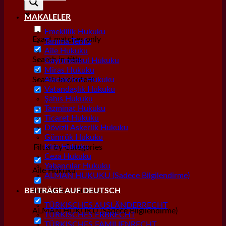
MAKALELER
Emeklilik Hukuku
Exact matches only
Tanıma Tenfiz
Aile Hukuku
Search in title
Gayrımenkul Hukuku
Miras Hukuku
Search in content
Alacak/İcra Hukuku
Vatandaşlık Hukuku
Şahıs Hukuku
Tazminat Hukuku
Ticaret Hukuku
Dövizli Askerlik Hukuku
Gümrük Hukuku
Kira Hukuku
Filter by Categories
Ceza Hukuku
Yabancılar Hukuku
Aile Hukuku
ALMAN HUKUKU (Sadece Bilgilendirme)
Alacak/İcra Hukuku
BEITRÄGE AUF DEUTSCH
TÜRKISCHES AUSLÄNDERRECHT
ALMAN HUKUKU (Sadece Bilgilendirme)
TÜRKISCHES ERBRECHT
TÜRKISCHES FAMILIENRECHT