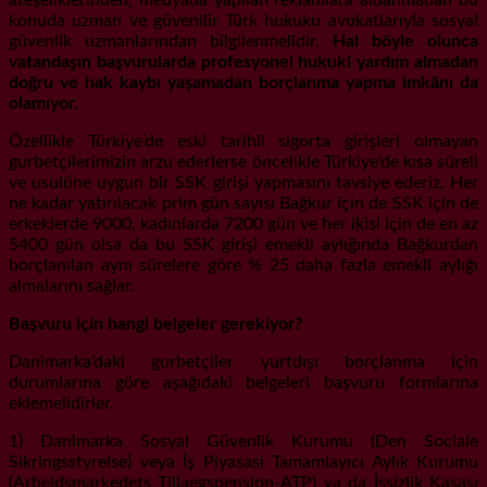
konuda uzman ve güvenilir Türk hukuku avukatlarıyla sosyal
güvenlik uzmanlarından bilgilenmelidir.
Hal böyle olunca
vatandaşın başvurularda profesyonel hukuki yardım almadan
doğru ve hak kaybı yaşamadan borçlanma yapma imkânı da
olamıyor
.
Özellikle Türkiye’de eski tarihli sigorta girişleri olmayan
gurbetçilerimizin arzu ederlerse öncelikle Türkiye’de kısa süreli
ve usulüne uygun bir SSK girişi yapmasını tavsiye ederiz. Her
ne kadar yatırılacak prim gün sayısı Bağkur için de SSK için de
erkeklerde 9000, kadınlarda 7200 gün ve her ikisi için de en az
5400 gün olsa da bu SSK girişi emekli aylığında Bağkurdan
borçlanılan aynı sürelere göre % 25 daha fazla emekli aylığı
almalarını sağlar.
Başvuru için hangi belgeler gerekiyor?
Danimarka’daki gurbetçiler yurtdışı borçlanma için
durumlarına göre aşağıdaki belgeleri başvuru formlarına
eklemelidirler.
1) Danimarka Sosyal Güvenlik Kurumu (Den Sociale
Sikringsstyrelse) veya İş Piyasası Tamamlayıcı Aylık Kurumu
(Arbejdsmarkedets Tillaegspension-ATP) ya da İşsizlik Kasası