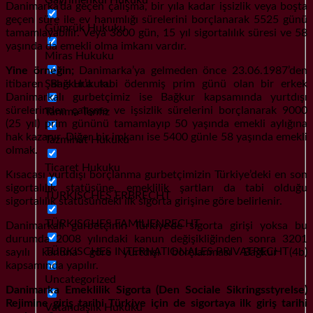
Danimarka’da geçen çalışma, bir yıla kadar işsizlik veya boşta
geçen süre ile ev hanımlığı sürelerini borçlanarak 5525 günü
Gümrük Hukuku
tamamlayabilir. Veya 3600 gün, 15 yıl sigortalılık süresi ve 58
yaşında da emekli olma imkanı vardır.
Miras Hukuku
Yine örneğin;
Danimarka’ya gelmeden önce 23.06.1987’den
Şahıs Hukuku
itibaren Bağkur’a tabi ödenmiş prim günü olan bir erkek
Danimarkalı gurbetçimiz ise Bağkur kapsamında yurtdışı
sürelerinden çalışma ve işsizlik sürelerini borçlanarak 9000
Tanıma Tenfiz
(25 yıl) prim gününü tamamlayıp 50 yaşında emekli aylığına
hak kazanır. Diğer bir imkanı ise 5400 günle 58 yaşında emekli
Tazminat Hukuku
olmak.
Ticaret Hukuku
Kısacası yurtdışı borçlanma gurbetçimizin Türkiye’deki en son
sigortalılık statüsüne, emeklilik şartları da tabi olduğu
TÜRKISCHES ERBRECHT
sigortalılık statüsündeki ilk sigorta girişine göre belirlenir.
TÜRKISCHES FAMILIENRECHT
Danimarkalı gurbetçinin Türkiye’de sigorta girişi yoksa bu
durumda 2008 yılındaki kanun değişikliğinden sonra 3201
TÜRKISCHES INTERNATIONALES PRIVATRECHT
sayılı kanuna göre yurtdışı borçlanması Bağkur (4b)
kapsamında yapılır.
Uncategorized
Danimarka Emeklilik Sigorta (Den Sociale Sikringsstyrelse)
Rejimine giriş tarihi Türkiye için de sigortaya ilk giriş tarihi
Vatandaşlık Hukuku