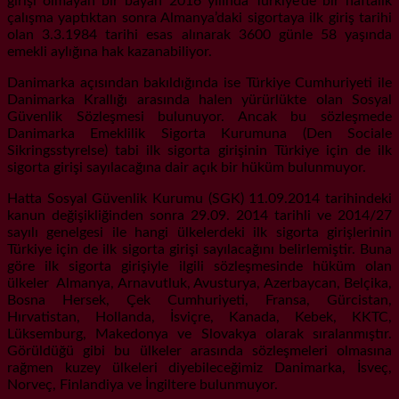
girişi olmayan bir bayan 2016 yılında Türkiye’de bir haftalık
çalışma yaptıktan sonra Almanya’daki sigortaya ilk giriş tarihi
olan 3.3.1984 tarihi esas alınarak 3600 günle 58 yaşında
emekli aylığına hak kazanabiliyor.
Danimarka açısından bakıldığında ise Türkiye Cumhuriyeti ile
Danimarka Krallığı arasında halen yürürlükte olan Sosyal
Güvenlik Sözleşmesi bulunuyor. Ancak bu sözleşmede
Danimarka Emeklilik Sigorta Kurumuna (Den Sociale
Sikringsstyrelse) tabi ilk sigorta girişinin Türkiye için de ilk
sigorta girişi sayılacağına dair açık bir hüküm bulunmuyor.
Hatta Sosyal Güvenlik Kurumu (SGK) 11.09.2014 tarihindeki
kanun değişikliğinden sonra 29.09. 2014 tarihli ve 2014/27
sayılı genelgesi ile hangi ülkelerdeki ilk sigorta girişlerinin
Türkiye için de ilk sigorta girişi sayılacağını belirlemiştir. Buna
göre ilk sigorta girişiyle ilgili sözleşmesinde hüküm olan
ülkeler Almanya, Arnavutluk, Avusturya, Azerbaycan, Belçika,
Bosna Hersek, Çek Cumhuriyeti, Fransa, Gürcistan,
Hırvatistan, Hollanda, İsviçre, Kanada, Kebek, KKTC,
Lüksemburg, Makedonya ve Slovakya olarak sıralanmıştır.
Görüldüğü gibi bu ülkeler arasında sözleşmeleri olmasına
rağmen kuzey ülkeleri diyebileceğimiz Danimarka, İsveç,
Norveç, Finlandiya ve İngiltere bulunmuyor.