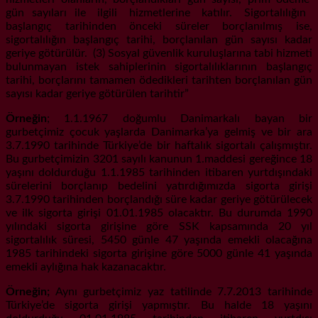
gün sayıları ile ilgili hizmetlerine katılır. Sigortalılığın
başlangıç tarihinden önceki süreler borçlanılmış ise,
sigortalılığın başlangıç tarihi, borçlanılan gün sayısı kadar
geriye götürülür. (3) Sosyal güvenlik kuruluşlarına tabi hizmeti
bulunmayan istek sahiplerinin sigortalılıklarının başlangıç
tarihi, borçlarını tamamen ödedikleri tarihten borçlanılan gün
sayısı kadar geriye götürülen tarihtir”
Örneğin
; 1.1.1967 doğumlu Danimarkalı bayan bir
gurbetçimiz çocuk yaşlarda Danimarka’ya gelmiş ve bir ara
3.7.1990 tarihinde Türkiye’de bir haftalık sigortalı çalışmıştır.
Bu gurbetçimizin 3201 sayılı kanunun 1.maddesi gereğince 18
yaşını doldurduğu 1.1.1985 tarihinden itibaren yurtdışındaki
sürelerini borçlanıp bedelini yatırdığımızda sigorta girişi
3.7.1990 tarihinden borçlandığı süre kadar geriye götürülecek
ve ilk sigorta girişi 01.01.1985 olacaktır. Bu durumda 1990
yılındaki sigorta girişine göre SSK kapsamında 20 yıl
sigortalılık süresi, 5450 günle 47 yaşında emekli olacağına
1985 tarihindeki sigorta girişine göre 5000 günle 41 yaşında
emekli aylığına hak kazanacaktır.
Örneğin;
Aynı gurbetçimiz yaz tatilinde 7.7.2013 tarihinde
Türkiye’de sigorta girişi yapmıştır. Bu halde 18 yaşını