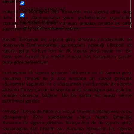
sayılır mı?
WEHRDIENSTRECHT
Yukarıda açıkladığımız gibi Türkiye’de eski sigorta girişi olup
daha sonra Danimarka’ya gelen gurbetçimizin sigortalılık
Yabancılar Hukuku
statülerinin değiştirilmesi mümkün olmakla birlikte ilk defa
sigortaya giriş tarihi problemi yoktur.
Ancak Türkiye’de hiç sigorta girişi olmayan yurtdışındaki ve
dolayısıyla Danimarka’daki gurbetçinin yaşadığı ülkedeki ilk
sigorta girişi Türkiye için de ilk sigorta girişi sayılır mı? Bu
konu çok önemli zira emekli olmaya hak kazandıran şartlar
buna göre belirleniyor.
Yurtdışında ilk sigorta girişinin Türkiye’de de ilk sigorta girişi
sayılması Türkiye ile o ülke arasında bir sosyal güvenlik
sözleşmesi yapılması ve o sözleşmede yurtdışındaki ilk sigorta
girişinin Türiye için de ilk sigorta girişi sayıldığına dair açık bir
hüküm olmasına bağlıdır. Bu iki şartın bir arada yerine
getirilmesi gerekir.
Örneğin Türkiye ile Almanya Sosyal Güvenlik Sözleşmesi ve bu
sözleşmenin 29/4 maddesinde açıkça Alman Emeklilik
Kasasına ilk sigorta girişinin Türkiye için de ilk sigorta girişi
sayılacağına dair hüküm var. Bununla Türkiye’de hiç sigorta