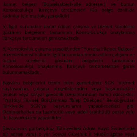
ikamet belgesi (Bopælsattest-alle adresser) ve bunun
Konsoloslukça Türkçeye tercümeleri (Bu belge özellikle
kadınlar için mutlaka gereklidir)
5) İlgili kurumdan temin edilen çalışma ve hizmet sürelerini
gösteren belgelerin tamamının Konsoloslukça onaylanmış
Türkçeye tercümeleri gerekmektedir.
6) Konsolosluk çalışma ateşeliğinden “Yurtdışı Hizmet Belgesi”
düzenletilmesi halinde ilgili kurumdan temin edilen çalışma ve
hizmet sürelerini gösteren belgelerin tamamının
Konsoloslukça onaylanmış Türkçeye tercümelerine gerek
bulunmamaktadır.
Başvuru belgelerini temin eden gurbetçimiz SGK internet
sayfasından, çalışma ateşeliklerinden veya başvurdukları
avukat veya sosyal güvenlik uzmanlarından temin edecekleri
“Yurtdışı Hizmet Borçlanması Talep Dilekçesi” ile doğrudan
Türkiye’de SGK’ya başvurularını yapabilecekleri gibi
Danimarka’dan da taahhütlü veya iadeli taahhütlü posta yolu
ile başvurularını yapabilirler.
Başvuracak gurbetçimiz Türkiye’deki Adres Kayıt Sisteminde
bir adresi varsa o yer Sosyal Güvenlik İl Müdürlüğüne veya