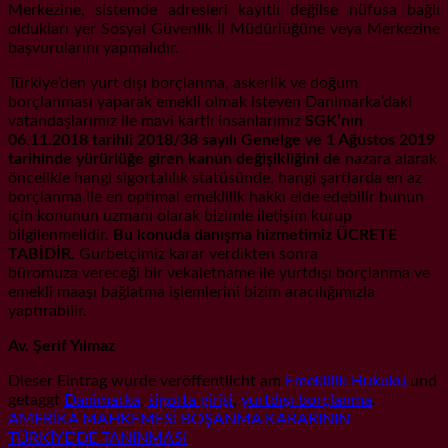
Merkezine, sistemde adresleri kayıtlı değilse nüfusa bağlı
oldukları yer Sosyal Güvenlik İl Müdürlüğüne veya Merkezine
başvurularını yapmalıdır.
Türkiye’den yurt dışı borçlanma, askerlik ve doğum
borçlanması yaparak emekli olmak isteyen Danimarka’daki
vatandaşlarımız ile mavi kartlı insanlarımız
SGK’nın
06.11.2018 tarihli 2018/38 sayılı Genelge ve 1 Ağustos 2019
tarihinde yürürlüğe giren kanun değişikliğini de
nazara alarak
öncelikle hangi sigortalılık statüsünde, hangi şartlarda en az
borçlanma ile en optimal emeklilik hakkı elde edebilir bunun
için konunun uzmanı olarak bizimle iletişim kurup
bilgilenmelidir.
Bu konuda danışma hizmetimiz ÜCRETE
TABİDİR.
Gurbetçimiz karar verdikten sonra
büromuza vereceği bir vekaletname ile yurtdışı borçlanma ve
emekli maaşı bağlatma işlemlerini bizim aracılığımızla
yaptırabilir.
Av. Şerif Yılmaz
Dieser Eintrag wurde veröffentlicht am
Emeklilik Hukuku
und
getaggt
Danimarka
,
sigorta girişi
,
yurtdışı borçlanma
.
AMERİKA MAHKEMESİ BOŞANMA KARARININ
TÜRKİYE’DE TANINMASI