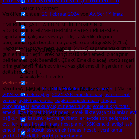
HİZMETLERİNİN BİRLEŞTİRİLMESİ
Search in content
Veröffentlicht am
20. Februar 2024
von
Av. Serif Yilmaz
EMEKLİLİK ŞARTLARININ BELİRLENMESİNDE
SİGORTALILIK HİZMETLERİNİN BİRLEŞTİRİLMESİ Bir
sigortalının çalışarak veya yurtdışı, askerlik, doğum
borçlanması gibi borçlanma yoluyla elde ettiği SSK (4/1-a),
Bağkur (4/1-b) ve Emekli Sandığı (4/1-c) kapsamındaki prim
Filter by Categories
günlerinin birleştirilerek hangi statünden emekli olacağının
belirlenmesi çok önemlidir. Çünkü Emekli olacağı statü asgari
Aile Hukuku
prim gün sayısı (hizmet yılı) ve yaş gibi emeklilik şartlarını da
değiştirecektir. […]
Alacak/İcra Hukuku
Weiterlesen
→
Veröffentlicht am
Emeklilik Hukuku
,
Uncategorized
|
Markiert
ALMAN HUKUKU (Sadece Bilgilendirme)
2024 ssk emekli ayligi
,
2024 SSK emekli maasi
,
avukat serif
yilmaz
,
aylik hesaplama
,
bagkur emekli maasi
,
doğum
Ceza Hukuku
borçlanması
,
emekli ayligim neden düşük
,
emeklilik yurtdisi
,
emeklilikte hizmet birleştirmesi
,
emeklilikte yaşa takılanlar
,
eyt
Dövizli Askerlik Hukuku
bağkur
,
eyt kanunu
,
eyt ve gurbetciler
,
eytde son gelişmeler
,
eytliler
,
maas hesabi
,
maas hesaplama
,
SSK emekli ayligi
,
ssk
Emeklilik Hukuku
emekli maasi düsük
,
ssk emekli maasi hesabi
,
yeni kanun
yurtdisi emeklilik
,
yurtdışı borçlanma
Gayrımenkul Hukuku