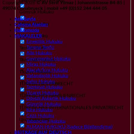
Copyright 2026 ©
AV Serif Yilmaz | Johannistrasse 84-85 |
49074 Osnabrueck | mobil +49 (0)152 244 444 05
Gümrük Hukuku
Ana Sayfa
Miras Hukuku
Çalışma Alanları
Hakkımızda
Şahıs Hukuku
MAKALELER
Emeklilik Hukuku
Tanıma Tenfiz
Tanıma Tenfiz
Aile Hukuku
Gayrımenkul Hukuku
Tazminat Hukuku
Miras Hukuku
Alacak/İcra Hukuku
Ticaret Hukuku
Vatandaşlık Hukuku
Şahıs Hukuku
TÜRKISCHES ERBRECHT
Tazminat Hukuku
Ticaret Hukuku
TÜRKISCHES FAMILIENRECHT
Dövizli Askerlik Hukuku
Gümrük Hukuku
TÜRKISCHES INTERNATIONALES PRIVATRECHT
Kira Hukuku
Ceza Hukuku
Uncategorized
Yabancılar Hukuku
ALMAN HUKUKU (Sadece Bilgilendirme)
Vatandaşlık Hukuku
BEITRÄGE AUF DEUTSCH