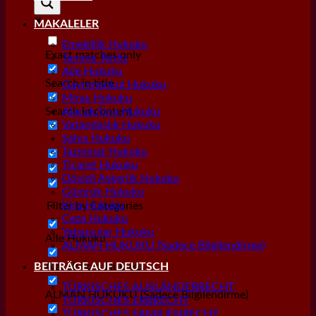
MAKALELER
Emeklilik Hukuku
Exact matches only
Tanıma Tenfiz
Aile Hukuku
Search in title
Gayrımenkul Hukuku
Miras Hukuku
Search in content
Alacak/İcra Hukuku
Vatandaşlık Hukuku
Şahıs Hukuku
Tazminat Hukuku
Ticaret Hukuku
Dövizli Askerlik Hukuku
Gümrük Hukuku
Kira Hukuku
Filter by Categories
Ceza Hukuku
Yabancılar Hukuku
Aile Hukuku
ALMAN HUKUKU (Sadece Bilgilendirme)
Alacak/İcra Hukuku
BEITRÄGE AUF DEUTSCH
TÜRKISCHES AUSLÄNDERRECHT
ALMAN HUKUKU (Sadece Bilgilendirme)
TÜRKISCHES ERBRECHT
TÜRKISCHES FAMILIENRECHT