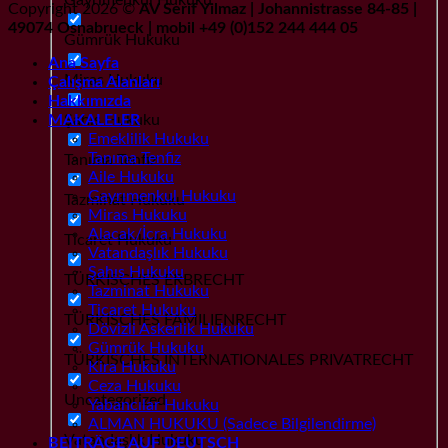
Copyright 2026 ©
AV Serif Yilmaz | Johannistrasse 84-85 |
49074 Osnabrueck | mobil +49 (0)152 244 444 05
Gümrük Hukuku
Ana Sayfa
Miras Hukuku
Çalışma Alanları
Hakkımızda
Şahıs Hukuku
MAKALELER
Emeklilik Hukuku
Tanıma Tenfiz
Tanıma Tenfiz
Aile Hukuku
Gayrımenkul Hukuku
Tazminat Hukuku
Miras Hukuku
Alacak/İcra Hukuku
Ticaret Hukuku
Vatandaşlık Hukuku
Şahıs Hukuku
TÜRKISCHES ERBRECHT
Tazminat Hukuku
Ticaret Hukuku
TÜRKISCHES FAMILIENRECHT
Dövizli Askerlik Hukuku
Gümrük Hukuku
TÜRKISCHES INTERNATIONALES PRIVATRECHT
Kira Hukuku
Ceza Hukuku
Uncategorized
Yabancılar Hukuku
ALMAN HUKUKU (Sadece Bilgilendirme)
Vatandaşlık Hukuku
BEITRÄGE AUF DEUTSCH