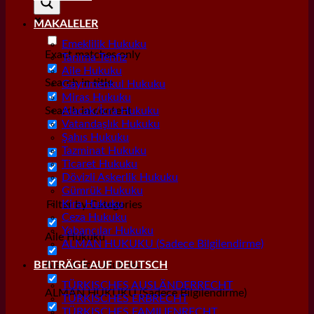
MAKALELER
Emeklilik Hukuku
Exact matches only
Tanıma Tenfiz
Aile Hukuku
Search in title
Gayrımenkul Hukuku
Miras Hukuku
Search in content
Alacak/İcra Hukuku
Vatandaşlık Hukuku
Şahıs Hukuku
Tazminat Hukuku
Ticaret Hukuku
Dövizli Askerlik Hukuku
Gümrük Hukuku
Kira Hukuku
Filter by Categories
Ceza Hukuku
Yabancılar Hukuku
Aile Hukuku
ALMAN HUKUKU (Sadece Bilgilendirme)
Alacak/İcra Hukuku
BEITRÄGE AUF DEUTSCH
TÜRKISCHES AUSLÄNDERRECHT
ALMAN HUKUKU (Sadece Bilgilendirme)
TÜRKISCHES ERBRECHT
TÜRKISCHES FAMILIENRECHT