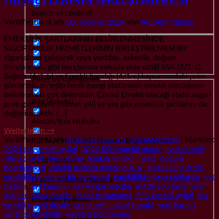
HİZMETLERİNİN BİRLEŞTİRİLMESİ
Search in content
Veröffentlicht am
20. Februar 2024
von
Av. Serif Yilmaz
EMEKLİLİK ŞARTLARININ BELİRLENMESİNDE
SİGORTALILIK HİZMETLERİNİN BİRLEŞTİRİLMESİ Bir
sigortalının çalışarak veya yurtdışı, askerlik, doğum
borçlanması gibi borçlanma yoluyla elde ettiği SSK (4/1-a),
Bağkur (4/1-b) ve Emekli Sandığı (4/1-c) kapsamındaki prim
Filter by Categories
günlerinin birleştirilerek hangi statünden emekli olacağının
belirlenmesi çok önemlidir. Çünkü Emekli olacağı statü asgari
Aile Hukuku
prim gün sayısı (hizmet yılı) ve yaş gibi emeklilik şartlarını da
değiştirecektir. […]
Alacak/İcra Hukuku
Weiterlesen
→
Veröffentlicht am
Emeklilik Hukuku
,
Uncategorized
|
Markiert
ALMAN HUKUKU (Sadece Bilgilendirme)
2024 ssk emekli ayligi
,
2024 SSK emekli maasi
,
avukat serif
yilmaz
,
aylik hesaplama
,
bagkur emekli maasi
,
doğum
Ceza Hukuku
borçlanması
,
emekli ayligim neden düşük
,
emeklilik yurtdisi
,
emeklilikte hizmet birleştirmesi
,
emeklilikte yaşa takılanlar
,
eyt
Dövizli Askerlik Hukuku
bağkur
,
eyt kanunu
,
eyt ve gurbetciler
,
eytde son gelişmeler
,
eytliler
,
maas hesabi
,
maas hesaplama
,
SSK emekli ayligi
,
ssk
Emeklilik Hukuku
emekli maasi düsük
,
ssk emekli maasi hesabi
,
yeni kanun
yurtdisi emeklilik
,
yurtdışı borçlanma
Gayrımenkul Hukuku