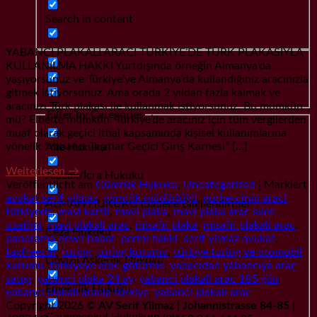
Search in content
YABANCI PLAKALI ARACI TÜRKİYE’DE TÜRK PLAKASIYLA
KULLANILMA HAKKI Yurtdışında örneğin Almanya’da
yaşıyorsunuz ve Türkiye’ye Almanya’da kullandığınız aracınızla
gitmek istiyorsunuz. Ama orada 2 yıldan fazla kalmak ve
aracınızı Türk plakası ile kullanmak istiyorsunuz. Bu mümkün
Filter by Categories
mü? Elbette mümkün. Türkiye’de aracınız için tüm vergilerden
muaf olarak geçici ithal kapsamında kişisel kullanımlarına
yönelik “Yabancı Taşıtlar Geçici Giriş Karnesi” […]
Aile Hukuku
Weiterlesen
→
Alacak/İcra Hukuku
Veröffentlicht am
Gümrük Hukuku
,
Uncategorized
|
Markiert
avukat serif yilmaz
,
gümrük müdürlüğü
,
gurbetcinin araci
ALMAN HUKUKU (Sadece Bilgilendirme)
türkiyede
,
mavi kartli
,
mavi plaka
,
mavi plaka arac süre
uzatimi
,
mavi plakali arac
,
misafir plaka
,
misafir plakali arac
,
Ceza Hukuku
panorama news haber
,
permi hakki
,
serif yilmaz avukat
,
taxfreecar
,
turing
,
turing kurumu
,
türkiye turing ve otomobil
Dövizli Askerlik Hukuku
kurumu
,
türkiyeye arac götürme
,
yabacıdan yabancıya araç
satışı
,
yabanci plaka 24 ay
,
yabanci plakali arac 185 gün
,
Emeklilik Hukuku
yabanci plakali aracla türkiye
,
yabanci plakalı arac
Copyright 2026 ©
AV Serif Yilmaz | Johannistrasse 84-85 |
Gayrımenkul Hukuku