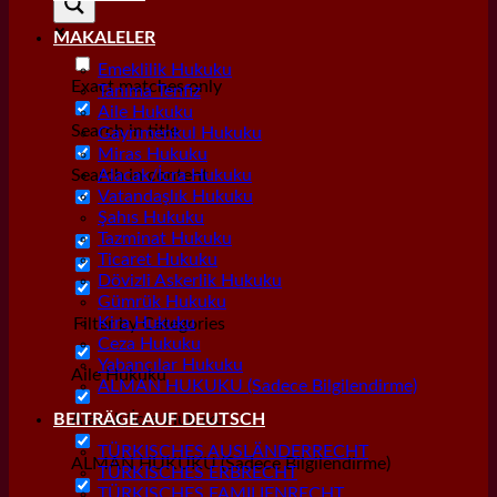
MAKALELER
Emeklilik Hukuku
Exact matches only
Tanıma Tenfiz
Aile Hukuku
Search in title
Gayrımenkul Hukuku
Miras Hukuku
Search in content
Alacak/İcra Hukuku
Vatandaşlık Hukuku
Şahıs Hukuku
Tazminat Hukuku
Ticaret Hukuku
Dövizli Askerlik Hukuku
Gümrük Hukuku
Kira Hukuku
Filter by Categories
Ceza Hukuku
Yabancılar Hukuku
Aile Hukuku
ALMAN HUKUKU (Sadece Bilgilendirme)
Alacak/İcra Hukuku
BEITRÄGE AUF DEUTSCH
TÜRKISCHES AUSLÄNDERRECHT
ALMAN HUKUKU (Sadece Bilgilendirme)
TÜRKISCHES ERBRECHT
TÜRKISCHES FAMILIENRECHT