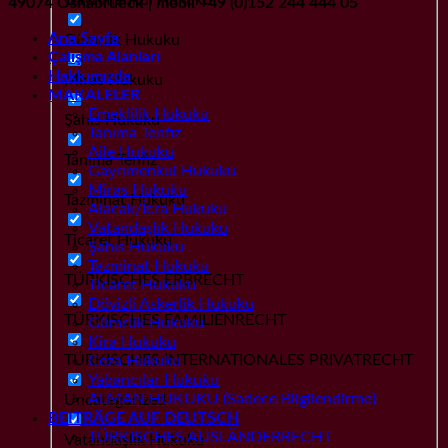
49074 Osnabrueck | mobil +49 (0)152 244 444 05
Ana Sayfa
Gümrük Hukuku
Çalışma Alanları
Hakkımızda
Miras Hukuku
MAKALELER
Emeklilik Hukuku
Şahıs Hukuku
Tanıma Tenfiz
Aile Hukuku
Tanıma Tenfiz
Gayrımenkul Hukuku
Miras Hukuku
Tazminat Hukuku
Alacak/İcra Hukuku
Vatandaşlık Hukuku
Ticaret Hukuku
Şahıs Hukuku
Tazminat Hukuku
TÜRKISCHES ERBRECHT
Ticaret Hukuku
Dövizli Askerlik Hukuku
TÜRKISCHES FAMILIENRECHT
Gümrük Hukuku
Kira Hukuku
TÜRKISCHES INTERNATIONALES PRIVATRECHT
Ceza Hukuku
Yabancılar Hukuku
ALMAN HUKUKU (Sadece Bilgilendirme)
Uncategorized
BEITRÄGE AUF DEUTSCH
TÜRKISCHES AUSLÄNDERRECHT
Vatandaşlık Hukuku