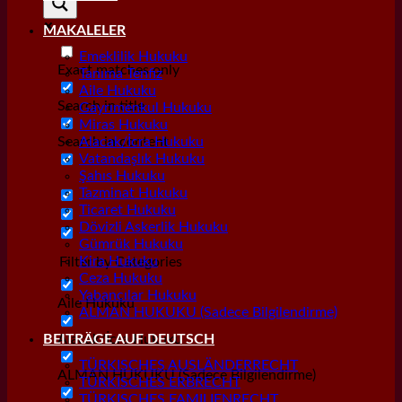
MAKALELER
Emeklilik Hukuku
Exact matches only
Tanıma Tenfiz
Aile Hukuku
Search in title
Gayrımenkul Hukuku
Miras Hukuku
Search in content
Alacak/İcra Hukuku
Vatandaşlık Hukuku
Şahıs Hukuku
Tazminat Hukuku
Ticaret Hukuku
Dövizli Askerlik Hukuku
Gümrük Hukuku
Kira Hukuku
Filter by Categories
Ceza Hukuku
Yabancılar Hukuku
Aile Hukuku
ALMAN HUKUKU (Sadece Bilgilendirme)
Alacak/İcra Hukuku
BEITRÄGE AUF DEUTSCH
TÜRKISCHES AUSLÄNDERRECHT
ALMAN HUKUKU (Sadece Bilgilendirme)
TÜRKISCHES ERBRECHT
TÜRKISCHES FAMILIENRECHT