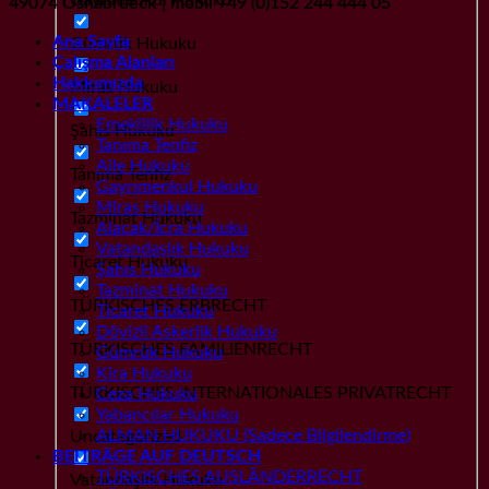
49074 Osnabrueck | mobil +49 (0)152 244 444 05
Ana Sayfa
Gümrük Hukuku
Çalışma Alanları
Hakkımızda
Miras Hukuku
MAKALELER
Emeklilik Hukuku
Şahıs Hukuku
Tanıma Tenfiz
Aile Hukuku
Tanıma Tenfiz
Gayrımenkul Hukuku
Miras Hukuku
Tazminat Hukuku
Alacak/İcra Hukuku
Vatandaşlık Hukuku
Ticaret Hukuku
Şahıs Hukuku
Tazminat Hukuku
TÜRKISCHES ERBRECHT
Ticaret Hukuku
Dövizli Askerlik Hukuku
TÜRKISCHES FAMILIENRECHT
Gümrük Hukuku
Kira Hukuku
TÜRKISCHES INTERNATIONALES PRIVATRECHT
Ceza Hukuku
Yabancılar Hukuku
ALMAN HUKUKU (Sadece Bilgilendirme)
Uncategorized
BEITRÄGE AUF DEUTSCH
TÜRKISCHES AUSLÄNDERRECHT
Vatandaşlık Hukuku