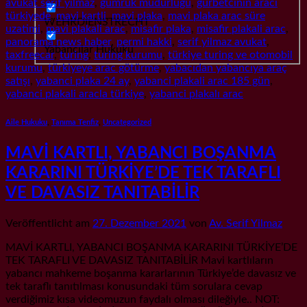
avukat serif yilmaz
,
gümrük müdürlüğü
,
gurbetcinin araci
türkiyede
,
mavi kartli
,
mavi plaka
,
mavi plaka arac süre
WEHRDIENSTRECHT
uzatimi
,
mavi plakali arac
,
misafir plaka
,
misafir plakali arac
,
panorama news haber
,
permi hakki
,
serif yilmaz avukat
,
Yabancılar Hukuku
taxfreecar
,
turing
,
turing kurumu
,
türkiye turing ve otomobil
kurumu
,
türkiyeye arac götürme
,
yabacıdan yabancıya araç
satışı
,
yabanci plaka 24 ay
,
yabanci plakali arac 185 gün
,
yabanci plakali aracla türkiye
,
yabanci plakalı arac
Aile Hukuku
,
Tanıma Tenfiz
,
Uncategorized
MAVİ KARTLI, YABANCI BOŞANMA
KARARINI TÜRKİYE’DE TEK TARAFLI
VE DAVASIZ TANITABİLİR
Veröffentlicht am
27. Dezember 2021
von
Av. Serif Yilmaz
MAVİ KARTLI, YABANCI BOŞANMA KARARINI TÜRKİYE’DE
TEK TARAFLI VE DAVASIZ TANITABİLİR Mavi kartlıların
yabancı mahkeme boşanma kararlarının Türkiye’de davasız ve
tek taraflı tanıtılması konusundaki tüm sorulara cevap
verdiğimiz kısa videomuzun faydalı olması dileğiyle.. NOT: