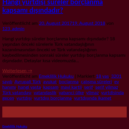
Hangi yurtdışı süreler borçlanma
kapsamı dışındadır?
Veröffentlicht am
20. August 2017
19. August 2018
von
123_admin
Hangi yurtdışı süreler borçlanma kapsamı dışındadır? 18
yaşından önceki sürelerle Türk vatandaşlığının
kazanılmasından önceki ve Türk vatandaşlığının
kaybedilmesinden sonraki süreler yurtdışı borçlanma kapsamı
dışındadır. Detaylar kısa videomuzda…
Weiterlesen
→
Veröffentlicht am
Emeklilik Hukuku
|
Markiert
18 yas
,
3201
sayılı
,
Avrupali Türk
,
avukat
,
boclanma
,
çalışma süreleri
,
ev
hanımı
,
hangi yaşta
,
kapsam
,
mavi kartli
,
şerif
,
serif yilmaz
,
Türk vatandaşı
,
vatandaslik
,
yabanci ülke
,
yilmaz
,
yurtdisinda
gecen
,
yurtdışı
,
yurtdışı borçlanma
,
yurtdışında ikamet
20
Aug.
Emeklilik Hukuku