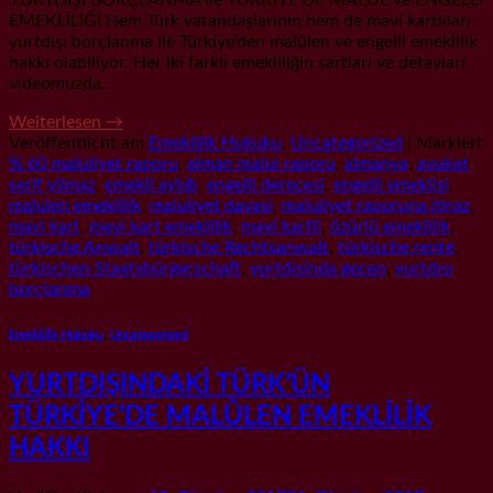
YURTDIŞI BORÇLANMA ile TÜRKİYE’DE MALÛL ve ENGELLİ
EMEKLİLİĞİ Hem Türk vatandaşlarının hem de mavi kartlıları
yurtdışı borçlanma ile Türkiye’den malûlen ve engelli emeklilik
hakkı olabiliyor. Her iki farklı emekliliğin şartları ve detayları
videomuzda..
Weiterlesen
→
Veröffentlicht am
Emeklilik Hukuku
,
Uncategorized
|
Markiert
% 60 maluliyet raporu
,
alman malul raporu
,
almanya
,
avukat
serif yilmaz
,
emekli aylığı
,
engelli derecesi
,
engelli emeklisi
,
malulen emeklilik
,
maluliyet davasi
,
maluliyet raporuna itiraz
,
mavi kart
,
mavi kart emeklilik
,
mavi kartli
,
özürlü emeklilik
,
türkische Anwalt
,
türkische Rechtsanwalt
,
türkische rente
,
türkischen Staatsbürgerschaft
,
yurtdisinda gecen
,
yurtdışı
borçlanma
Emeklilik Hukuku
,
Uncategorized
YURTDIŞINDAKİ TÜRK’ÜN
TÜRKİYE’DE MALÛLEN EMEKLİLİK
HAKKI