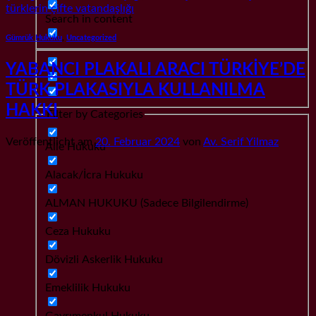
türklerin çifte vatandaşlığı
Search in content
Gümrük Hukuku
,
Uncategorized
YABANCI PLAKALI ARACI TÜRKİYE’DE
TÜRK PLAKASIYLA KULLANILMA
HAKKI
Filter by Categories
Veröffentlicht am
20. Februar 2024
von
Av. Serif Yilmaz
Aile Hukuku
Alacak/İcra Hukuku
ALMAN HUKUKU (Sadece Bilgilendirme)
Ceza Hukuku
Dövizli Askerlik Hukuku
Emeklilik Hukuku
Gayrımenkul Hukuku