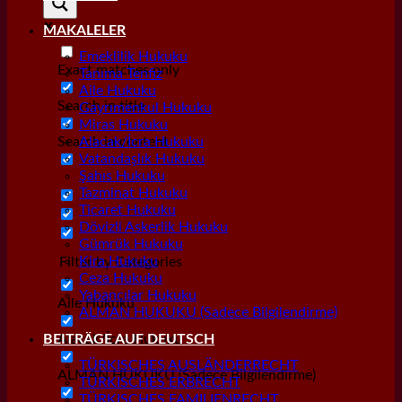
MAKALELER
Emeklilik Hukuku
Exact matches only
Tanıma Tenfiz
Aile Hukuku
Search in title
Gayrımenkul Hukuku
Miras Hukuku
Search in content
Alacak/İcra Hukuku
Vatandaşlık Hukuku
Şahıs Hukuku
Tazminat Hukuku
Ticaret Hukuku
Dövizli Askerlik Hukuku
Gümrük Hukuku
Kira Hukuku
Filter by Categories
Ceza Hukuku
Yabancılar Hukuku
Aile Hukuku
ALMAN HUKUKU (Sadece Bilgilendirme)
Alacak/İcra Hukuku
BEITRÄGE AUF DEUTSCH
TÜRKISCHES AUSLÄNDERRECHT
ALMAN HUKUKU (Sadece Bilgilendirme)
TÜRKISCHES ERBRECHT
TÜRKISCHES FAMILIENRECHT