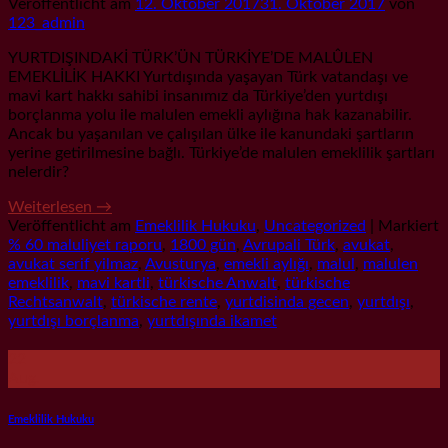
Veröffentlicht am
12. Oktober 2017
31. Oktober 2017
von
123_admin
YURTDIŞINDAKİ TÜRK’ÜN TÜRKİYE’DE MALÛLEN
EMEKLİLİK HAKKI Yurtdışında yaşayan Türk vatandaşı ve
mavi kart hakkı sahibi insanımız da Türkiye’den yurtdışı
borçlanma yolu ile malulen emekli aylığına hak kazanabilir.
Ancak bu yaşanılan ve çalışılan ülke ile kanundaki şartların
yerine getirilmesine bağlı. Türkiye’de malulen emeklilik şartları
nelerdir?
Weiterlesen
→
Veröffentlicht am
Emeklilik Hukuku
,
Uncategorized
|
Markiert
% 60 maluliyet raporu
,
1800 gün
,
Avrupali Türk
,
avukat
,
avukat serif yilmaz
,
Avusturya
,
emekli aylığı
,
malul
,
malulen
emeklilik
,
mavi kartli
,
türkische Anwalt
,
türkische
Rechtsanwalt
,
türkische rente
,
yurtdisinda gecen
,
yurtdışı
,
yurtdışı borçlanma
,
yurtdışında ikamet
22
Aug.
Emeklilik Hukuku