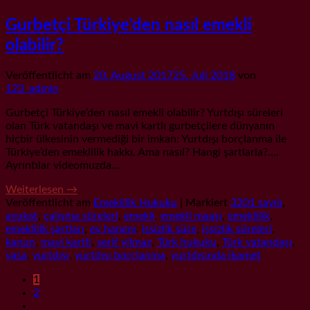
Gurbetçi Türkiye’den nasıl emekli
olabilir?
Veröffentlicht am
20. August 2017
25. Juli 2018
von
123_admin
Gurbetçi Türkiye’den nasıl emekli olabilir? Yurtdışı süreleri
olan Türk vatandaşı ve mavi kartlı gurbetçilere dünyanın
hiçbir ülkesinin vermediği bir imkan: Yurtdışı borçlanma ile
Türkiye’den emeklilik hakkı. Ama nasıl? Hangi şartlarla?….
Ayrıntılar videomuzda…
Weiterlesen
→
Veröffentlicht am
Emeklilik Hukuku
|
Markiert
3201 sayılı
,
avukat
,
çalışma süreleri
,
emekli
,
emekli maaşı
,
emeklilik
,
emeklilik şartları
,
ev hanımı
,
issizlik süre
,
işsizlik süreleri
,
kanun
,
mavi kartli
,
serif yilmaz
,
Türk hukuku
,
Türk vatandaşı
,
yasa
,
yurtdışı
,
yurtdışı borçlanma
,
yurtdışında ikamet
1
2