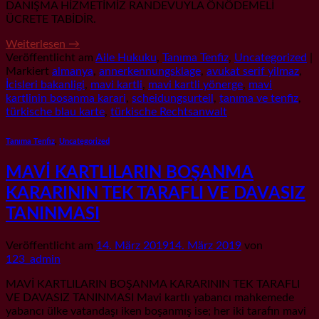
DANIŞMA HİZMETİMİZ RANDEVUYLA ÖNÖDEMELİ
ÜCRETE TABİDİR.
Weiterlesen
→
Veröffentlicht am
Aile Hukuku
,
Tanıma Tenfiz
,
Uncategorized
|
Markiert
almanya
,
annerkennungsklage
,
avukat serif yilmaz
,
İcisleri bakanligi
,
mavi kartli
,
mavi kartli yönerge
,
mavi
kartlinin bosanma karari
,
scheidungsurteil
,
tanıma ve tenfiz
,
türkische blau karte
,
türkische Rechtsanwalt
Tanıma Tenfiz
,
Uncategorized
MAVİ KARTLILARIN BOŞANMA
KARARININ TEK TARAFLI VE DAVASIZ
TANINMASI
Veröffentlicht am
14. März 2019
14. März 2019
von
123_admin
MAVİ KARTLILARIN BOŞANMA KARARININ TEK TARAFLI
VE DAVASIZ TANINMASI Mavi kartlı yabancı mahkemede
yabancı ülke vatandaşı iken boşanmış ise; her iki tarafın mavi