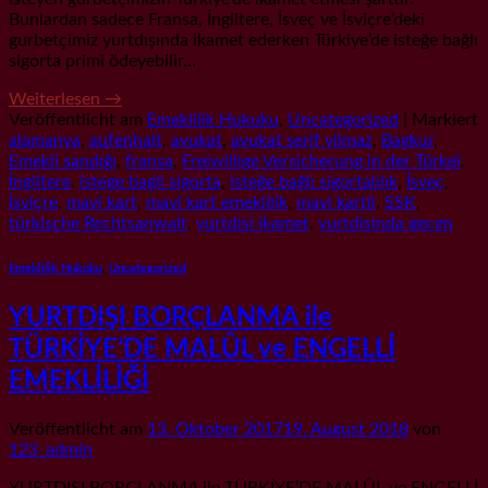
Bunlardan sadece Fransa, İngiltere, İsveç ve İsviçre’deki
gurbetçimiz yurtdışında ikamet ederken Türkiye’de isteğe bağlı
sigorta primi ödeyebilir…
Weiterlesen
→
Veröffentlicht am
Emeklilik Hukuku
,
Uncategorized
|
Markiert
alamanya
,
aufenhalt
,
avukat
,
avukat serif yilmaz
,
Bagkur
,
Emekli sandığı
,
fransa
,
Freiwillige Versicherung in der Türkei
,
İngiltere
,
istege bagli sigorta
,
isteğe bağlı sigortalılık
,
İsveç
,
İsviçre
,
mavi kart
,
mavi kart emeklilik
,
mavi kartli
,
SSK
,
türkische Rechtsanwalt
,
yurtdisi ikamet
,
yurtdisinda gecen
Emeklilik Hukuku
,
Uncategorized
YURTDIŞI BORÇLANMA ile
TÜRKİYE’DE MALÛL ve ENGELLİ
EMEKLİLİĞİ
Veröffentlicht am
13. Oktober 2017
19. August 2018
von
123_admin