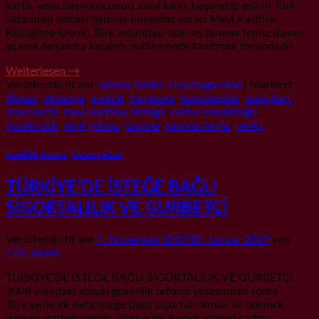
kartlı veya başvurucunun mavi kartlı boşandığı eşinin Türk
vatandaşı olması halinde boşanma kararı Mavi Kartlılar
Kütüğüne işlenir. Türk vatandaşı olan eş tanıma tenfiz davası
açarak boşanma kararını mahkemede tanıtmak zorundadır.
Weiterlesen
→
Veröffentlicht am
Tanıma Tenfiz
,
Uncategorized
|
Markiert
Alman
,
almanya
,
avukat
,
boşanma
,
konsolosluk
,
mavi kart
,
mavi kartli
,
mavi kartlilar kütügü
,
nüfus müdürlüğü
,
osnabrück
,
serif yilmaz
,
tanıma
,
tanıma tenfiz
,
tenfiz
Emeklilik Hukuku
,
Uncategorized
TÜRKİYE’DE İSTEĞE BAĞLI
SİGORTALILIK VE GURBETÇİ
Veröffentlicht am
4. November 2017
30. Januar 2019
von
123_admin
TÜRKİYE’DE İSTEĞE BAĞLI SİGORTALILIK VE GURBETÇİ
2008 yılındaki sosyal güvenlik reform yasasından sonra
Türkiye’de ilk defa isteğe bağlı sigortalı olmak ve ödemek
isteyen gurbetçimizin Türkiye’de ikamet etmesi şarttır.