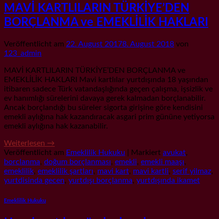
MAVİ KARTLILARIN TÜRKİYE’DEN
BORÇLANMA ve EMEKLİLİK HAKLARI
Veröffentlicht am
22. August 2017
8. August 2018
von
123_admin
MAVİ KARTLILARIN TÜRKİYE’DEN BORÇLANMA ve
EMEKLİLİK HAKLARI Mavi kartlılar yurtdışında 18 yaşından
itibaren sadece Türk vatandaşlığında geçen çalışma, işsizlik ve
ev hanımlığı sürelerini davaya gerek kalmadan borçlanabilir.
Ancak borçlandığı bu süreler sigorta girişine göre kendisini
emekli aylığına hak kazandıracak asgari prim gününe yetiyorsa
emekli aylığına hak kazanabilir.
Weiterlesen
→
Veröffentlicht am
Emeklilik Hukuku
|
Markiert
avukat
,
borclanma
,
doğum borçlanması
,
emekli
,
emekli maaşı
,
emeklilik
,
emeklilik şartları
,
mavi kart
,
mavi kartli
,
serif yilmaz
,
yurtdisinda gecen
,
yurtdışı borçlanma
,
yurtdışında ikamet
Emeklilik Hukuku