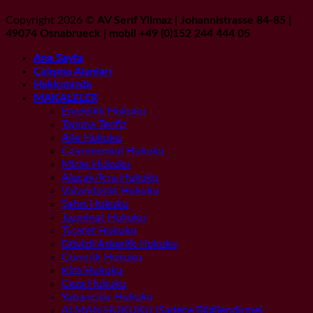
Copyright 2026 ©
AV Serif Yilmaz | Johannistrasse 84-85 |
49074 Osnabrueck | mobil +49 (0)152 244 444 05
Ana Sayfa
Çalışma Alanları
Hakkımızda
MAKALELER
Emeklilik Hukuku
Tanıma Tenfiz
Aile Hukuku
Gayrımenkul Hukuku
Miras Hukuku
Alacak/İcra Hukuku
Vatandaşlık Hukuku
Şahıs Hukuku
Tazminat Hukuku
Ticaret Hukuku
Dövizli Askerlik Hukuku
Gümrük Hukuku
Kira Hukuku
Ceza Hukuku
Yabancılar Hukuku
ALMAN HUKUKU (Sadece Bilgilendirme)