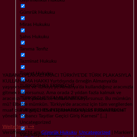
Gümrük Hukuku
Miras Hukuku
Şahıs Hukuku
Tanıma Tenfiz
Tazminat Hukuku
Ticaret Hukuku
YABANCI PLAKALI ARACI TÜRKİYE’DE TÜRK PLAKASIYLA
KULLANILMA HAKKI Yurtdışında örneğin Almanya’da
TÜRKISCHES ERBRECHT
yaşıyorsunuz ve Türkiye’ye Almanya’da kullandığınız aracınızla
gitmek istiyorsunuz. Ama orada 2 yıldan fazla kalmak ve
TÜRKISCHES FAMILIENRECHT
aracınızı Türk plakası ile kullanmak istiyorsunuz. Bu mümkün
mü? Elbette mümkün. Türkiye’de aracınız için tüm vergilerden
TÜRKISCHES INTERNATIONALES PRIVATRECHT
muaf olarak geçici ithal kapsamında kişisel kullanımlarına
yönelik “Yabancı Taşıtlar Geçici Giriş Karnesi” […]
Uncategorized
Weiterlesen
→
Veröffentlicht am
Gümrük Hukuku
,
Uncategorized
|
Markiert
Vatandaşlık Hukuku