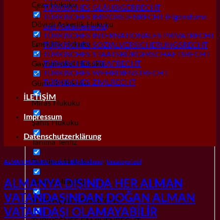
Ceza Hukuku
TÜRKISCHES GLÄUBIGERRECHT
TÜRKISCHES IMMOBILIENRECHT (Eigenstums-
Dövizli Askerlik Hukuku
und Katasterrecht)
TÜRKISCHES INTERNATIONALES PRIVATRECHT
Emeklilik Hukuku
TÜRKISCHES SOZIALVERSICHERUNGSRECHT
TÜRKISCHES STAATSBÜRGERSCHAFTSRECHT
Gayrımenkul Hukuku
TÜRKISCHES STRAFRECHT
TÜRKISCHES WEHRDIENSTRECHT
TÜRKISCHES ZIVILRECHT
Gümrük Hukuku
İLETİŞİM
Miras Hukuku
Impressum
Şahıs Hukuku
Datenschutzerklärung
Tanıma Tenfiz
Tazminat Hukuku
ALMAN HUKUKU (Sadece Bilgilendirme)
,
Uncategorized
Ticaret Hukuku
ALMANYA DIŞINDA HER ALMAN
VATANDAŞINDAN DOĞAN ALMAN
TÜRKISCHES ERBRECHT
VATANDAŞI OLAMAYABİLİR