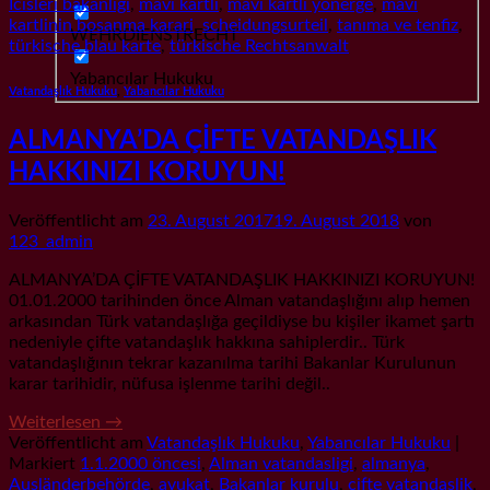
İcisleri bakanligi
,
mavi kartli
,
mavi kartli yönerge
,
mavi
kartlinin bosanma karari
,
scheidungsurteil
,
tanıma ve tenfiz
,
WEHRDIENSTRECHT
türkische blau karte
,
türkische Rechtsanwalt
Yabancılar Hukuku
Vatandaşlık Hukuku
,
Yabancılar Hukuku
ALMANYA’DA ÇİFTE VATANDAŞLIK
HAKKINIZI KORUYUN!
Veröffentlicht am
23. August 2017
19. August 2018
von
123_admin
ALMANYA’DA ÇİFTE VATANDAŞLIK HAKKINIZI KORUYUN!
01.01.2000 tarihinden önce Alman vatandaşlığını alıp hemen
arkasından Türk vatandaşlığa geçildiyse bu kişiler ikamet şartı
nedeniyle çifte vatandaşlık hakkına sahiplerdir.. Türk
vatandaşlığının tekrar kazanılma tarihi Bakanlar Kurulunun
karar tarihidir, nüfusa işlenme tarihi değil..
Weiterlesen
→
Veröffentlicht am
Vatandaşlık Hukuku
,
Yabancılar Hukuku
|
Markiert
1.1.2000 öncesi
,
Alman vatandasligi
,
almanya
,
Ausländerbehörde
,
avukat
,
Bakanlar kurulu
,
cifte vatandaslik
,