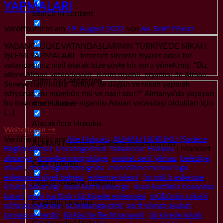
YAPMALARI
Search in content
Veröffentlicht am
19. August 2022
von
Av. Serif Yilmaz
YABANCI ÜLKE VATANDAŞLARININ TÜRKİYE’DE NİKAH
İŞLEMİ YAPMALARI İnternet sitemizi ziyaret eden bir
vatandaşımız mail olarak bize şöyle bir soru yöneltmiş: “Biz
ailece Alman vatandaşıyız. Kızım nişanlı, nişanlısı da Alman.
Filter by Categories
Seneye hayırlısıyla Türkiye´de düğün ve nikah yapmak
istiyoruz. Bu mümkün mü ve nasıl olur?” Almanya’da yaşayan
bu insanımızın kızı ve nişanlısı Alman vatandaşı oldukları için
Aile Hukuku
[…]
Alacak/İcra Hukuku
Weiterlesen
→
Veröffentlicht am
Aile Hukuku
,
ALMAN HUKUKU (Sadece
ALMAN HUKUKU (Sadece Bilgilendirme)
Bilgilendirme)
,
Uncategorized
,
Yabancılar Hukuku
|
Markiert
almanya
,
annerkennungsklage
,
avukat serif yilmaz
,
belediye
Ceza Hukuku
nikahi
,
ehefähigkeitszeugniss
,
evlendirme memurlugu
,
evlenme ehliyet belgesi
,
evlenme islemi
,
formül b evlenme
,
Dövizli Askerlik Hukuku
İcisleri bakanligi
,
mavi kartli yönerge
,
mavi kartlinin bosanma
karari
,
mavi kartlinin türkiyede evlenmesi
,
müftünün nikahi
,
Emeklilik Hukuku
nüfusta evlenme
,
scheidungsurteil
,
serif yilmaz avukat
,
tanıma ve tenfiz
,
türkische Rechtsanwalt
,
türkiyede nikah
,
Gayrımenkul Hukuku