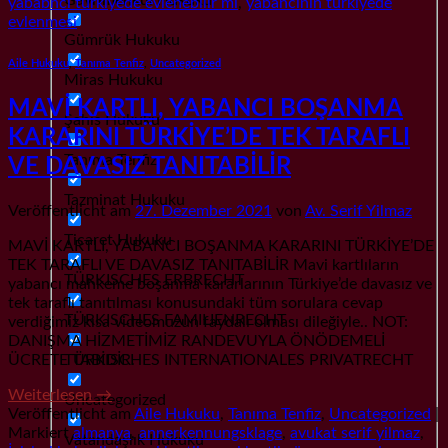
yababnci türkiyede evlenebilir mi
,
yabancinin türkiyede
evlenmesi
Gümrük Hukuku
Aile Hukuku
,
Tanıma Tenfiz
,
Uncategorized
Miras Hukuku
MAVİ KARTLI, YABANCI BOŞANMA
Şahıs Hukuku
KARARINI TÜRKİYE’DE TEK TARAFLI
Tanıma Tenfiz
VE DAVASIZ TANITABİLİR
Tazminat Hukuku
Veröffentlicht am
27. Dezember 2021
von
Av. Serif Yilmaz
Ticaret Hukuku
MAVİ KARTLI, YABANCI BOŞANMA KARARINI TÜRKİYE’DE
TEK TARAFLI VE DAVASIZ TANITABİLİR Mavi kartlıların
TÜRKISCHES ERBRECHT
yabancı mahkeme boşanma kararlarının Türkiye’de davasız ve
tek taraflı tanıtılması konusundaki tüm sorulara cevap
TÜRKISCHES FAMILIENRECHT
verdiğimiz kısa videomuzun faydalı olması dileğiyle.. NOT:
DANIŞMA HİZMETİMİZ RANDEVUYLA ÖNÖDEMELİ
TÜRKISCHES INTERNATIONALES PRIVATRECHT
ÜCRETE TABİDİR.
Weiterlesen
→
Uncategorized
Veröffentlicht am
Aile Hukuku
,
Tanıma Tenfiz
,
Uncategorized
|
Markiert
almanya
,
annerkennungsklage
,
avukat serif yilmaz
,
Vatandaşlık Hukuku