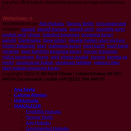
kararları Türk hukuk sisteminde tanıma ve/veya tenfize konu
[…]
Weiterlesen
→
Veröffentlicht am
Aile Hukuku
,
Tanıma Tenfiz
,
Uncategorized
|
Markiert
apostil
,
apostil kanada
,
apostil serhi
,
apostille serhi
,
avukat serif yilmaz
,
belediye boşanma
,
boşanma karari
apostil
,
Danimarka
,
dava süreci
,
davalar neden uzun sürüyor
,
İcisleri bakanligi
,
idari
,
mahkeme karari
,
mavi kartli
,
mavi kartli
yönerge
,
mavi kartlinin bosanma karari
,
norvec bosanma
,
nüfus boşanma
,
Rusya
,
serif yilmaz avukat
,
tanıma
,
tanıma ve
tenfiz
,
uluslararasi hukuk
,
uluslarası tebligat
,
yabanci ülke
idari makam boşanma kararı
Copyright 2026 ©
AV Serif Yilmaz | Johannistrasse 84-85 |
49074 Osnabrueck | mobil +49 (0)152 244 444 05
Ana Sayfa
Çalışma Alanları
Hakkımızda
MAKALELER
Emeklilik Hukuku
Tanıma Tenfiz
Aile Hukuku
Gayrımenkul Hukuku