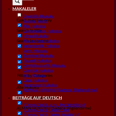
MAKALELER
Emeklilik Hukuku
Exact matches only
Tanıma Tenfiz
Aile Hukuku
Search in title
Gayrımenkul Hukuku
Miras Hukuku
Search in content
Alacak/İcra Hukuku
Vatandaşlık Hukuku
Şahıs Hukuku
Tazminat Hukuku
Ticaret Hukuku
Dövizli Askerlik Hukuku
Gümrük Hukuku
Kira Hukuku
Filter by Categories
Ceza Hukuku
Yabancılar Hukuku
Aile Hukuku
ALMAN HUKUKU (Sadece Bilgilendirme)
Alacak/İcra Hukuku
BEITRÄGE AUF DEUTSCH
TÜRKISCHES AUSLÄNDERRECHT
ALMAN HUKUKU (Sadece Bilgilendirme)
TÜRKISCHES ERBRECHT
TÜRKISCHES FAMILIENRECHT