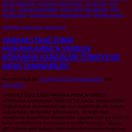
İcisleri bakanligi
,
Ministerratsbeschluss
,
osnabrück
,
serif
yilmaz
,
staatsangehörigkeit
,
tekrar türk vatandasligi
,
Türk
vatandasligi
,
türkischen Staatsbürgerschaft
,
Wiedererwerb
Aile Hukuku
,
Tanıma Tenfiz
,
Uncategorized
YABANCI ÜLKE İDARÎ
MAKAMLARINCA VERİLEN
BOŞANMA KARARLARI TÜRKİYE’DE
NASIL TANINABİLİR?
Veröffentlicht am
30. April 2017
19. August 2022
von
123_admin
YABANCI ÜLKE İDARÎ MAKAMLARINCA VERİLEN
BOŞANMA KARARLARI TÜRKİYE’DE NASIL TANINABİLİR?
Değişik hukuk sistemlerine tabi olan devletlerde aile hukuku
uygulamaları da farklılar göstermekte. Örneğin bazı
devletlerde boşanmaya mahkemeler yanında idari kurumlar da
karar verebiliyor ve bu kararlar geçerlilik kazanıyor. İşte bu
gibi hallerde yani yabancı idari makamlarca verilen boşanma