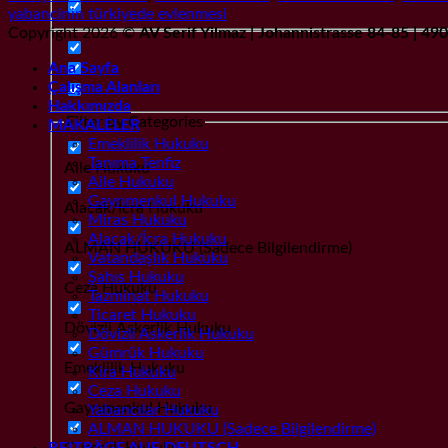
yabancinin türkiyede evlenmesi
Copyright 2026 ©
AV Serif Yilmaz | Johannistrasse 84-85 | 4
Ana Sayfa
Çalışma Alanları
Hakkımızda
Filter by Categories
MAKALELER
Emeklilik Hukuku
Tanıma Tenfiz
Aile Hukuku
Aile Hukuku
Gayrımenkul Hukuku
Alacak/İcra Hukuku
Miras Hukuku
Alacak/İcra Hukuku
ALMAN HUKUKU (Sadece Bilgilendirme)
Vatandaşlık Hukuku
Şahıs Hukuku
Ceza Hukuku
Tazminat Hukuku
Ticaret Hukuku
Dövizli Askerlik Hukuku
Dövizli Askerlik Hukuku
Gümrük Hukuku
Emeklilik Hukuku
Kira Hukuku
Ceza Hukuku
Gayrımenkul Hukuku
Yabancılar Hukuku
ALMAN HUKUKU (Sadece Bilgilendirme)
Gümrük Hukuku
BEITRÄGE AUF DEUTSCH