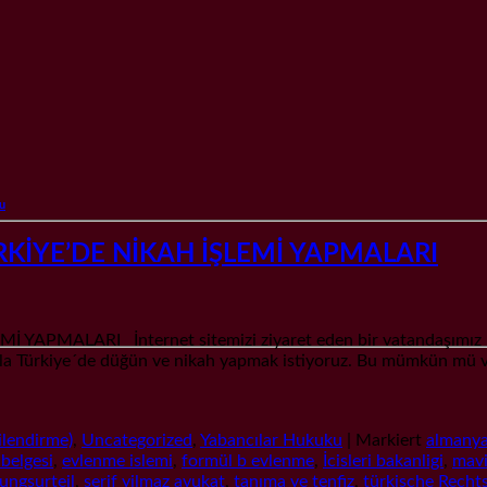
u
KİYE’DE NİKAH İŞLEMİ YAPMALARI
LARI İnternet sitemizi ziyaret eden bir vatandaşımız mail o
sıyla Türkiye´de düğün ve nikah yapmak istiyoruz. Bu mümkün mü v
lendirme)
,
Uncategorized
,
Yabancılar Hukuku
|
Markiert
almany
belgesi
,
evlenme islemi
,
formül b evlenme
,
İcisleri bakanligi
,
mavi
ungsurteil
,
serif yilmaz avukat
,
tanıma ve tenfiz
,
türkische Recht