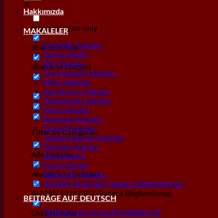
Hakkımızda
Exact matches only
MAKALELER
Emeklilik Hukuku
Search in title
Tanıma Tenfiz
Aile Hukuku
Search in content
Gayrımenkul Hukuku
Miras Hukuku
Alacak/İcra Hukuku
Vatandaşlık Hukuku
Şahıs Hukuku
Tazminat Hukuku
Ticaret Hukuku
Filter by Categories
Dövizli Askerlik Hukuku
Gümrük Hukuku
Aile Hukuku
Kira Hukuku
Ceza Hukuku
Alacak/İcra Hukuku
Yabancılar Hukuku
ALMAN HUKUKU (Sadece Bilgilendirme)
ALMAN HUKUKU (Sadece Bilgilendirme)
BEITRÄGE AUF DEUTSCH
TÜRKISCHES AUSLÄNDERRECHT
Ceza Hukuku