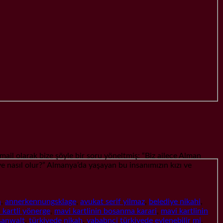
larak bize şöyle bir soru yöneltmiş: “Biz ailece Alman
e nasıl olur?” Almanya’da yaşayan bu insanımızın kızı ve
a
,
annerkennungsklage
,
avukat serif yilmaz
,
belediye nikahi
,
 kartli yönerge
,
mavi kartlinin bosanma karari
,
mavi kartlinin
sanwalt
,
türkiyede nikah
,
yababnci türkiyede evlenebilir mi
,