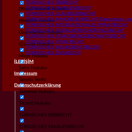
TÜRKISCHES ERBRECHT
TÜRKISCHES FAMILIENRECHT
Dövizli Askerlik Hukuku
TÜRKISCHES GLÄUBIGERRECHT
TÜRKISCHES IMMOBILIENRECHT (Eigenstums- und
Emeklilik Hukuku
TÜRKISCHES INTERNATIONALES PRIVATRECHT
TÜRKISCHES SOZIALVERSICHERUNGSRECHT
Gayrımenkul Hukuku
TÜRKISCHES STAATSBÜRGERSCHAFTSRECHT
TÜRKISCHES STRAFRECHT
Gümrük Hukuku
TÜRKISCHES WEHRDIENSTRECHT
TÜRKISCHES ZIVILRECHT
Miras Hukuku
İLETİŞİM
Şahıs Hukuku
Impressum
Tanıma Tenfiz
Datenschutzerklärung
Tazminat Hukuku
Ticaret Hukuku
TÜRKISCHES ERBRECHT
TÜRKISCHES FAMILIENRECHT