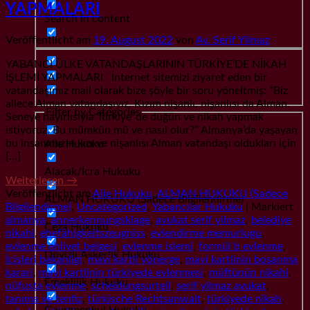
YAPMALARI
Search in content
Veröffentlicht am
19. August 2022
von
Av. Serif Yilmaz
YABANCI ÜLKE VATANDAŞLARININ TÜRKİYE’DE NİKAH
İŞLEMİ YAPMALARI İnternet sitemizi ziyaret eden bir
vatandaşımız mail olarak bize şöyle bir soru yöneltmiş: “Biz
ailece Alman vatandaşıyız. Kızım nişanlı, nişanlısı da Alman.
Filter by Categories
Seneye hayırlısıyla Türkiye´de düğün ve nikah yapmak
istiyoruz. Bu mümkün mü ve nasıl olur?” Almanya’da yaşayan
bu insanımızın kızı ve nişanlısı Alman vatandaşı oldukları için
Aile Hukuku
[…]
Alacak/İcra Hukuku
Weiterlesen
→
Veröffentlicht am
Aile Hukuku
,
ALMAN HUKUKU (Sadece
ALMAN HUKUKU (Sadece Bilgilendirme)
Bilgilendirme)
,
Uncategorized
,
Yabancılar Hukuku
|
Markiert
almanya
,
annerkennungsklage
,
avukat serif yilmaz
,
belediye
Ceza Hukuku
nikahi
,
ehefähigkeitszeugniss
,
evlendirme memurlugu
,
evlenme ehliyet belgesi
,
evlenme islemi
,
formül b evlenme
,
Dövizli Askerlik Hukuku
İcisleri bakanligi
,
mavi kartli yönerge
,
mavi kartlinin bosanma
karari
,
mavi kartlinin türkiyede evlenmesi
,
müftünün nikahi
,
Emeklilik Hukuku
nüfusta evlenme
,
scheidungsurteil
,
serif yilmaz avukat
,
tanıma ve tenfiz
,
türkische Rechtsanwalt
,
türkiyede nikah
,
Gayrımenkul Hukuku