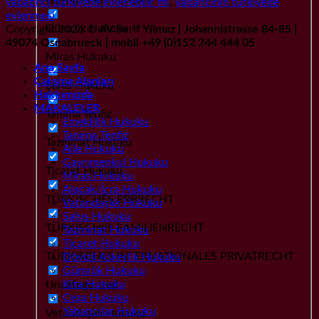
yababnci türkiyede evlenebilir mi
,
yabancinin türkiyede
evlenmesi
Gümrük Hukuku
Copyright 2026 ©
AV Serif Yilmaz | Johannistrasse 84-85 |
49074 Osnabrueck | mobil +49 (0)152 244 444 05
Miras Hukuku
Ana Sayfa
Çalışma Alanları
Şahıs Hukuku
Hakkımızda
MAKALELER
Tanıma Tenfiz
Emeklilik Hukuku
Tanıma Tenfiz
Tazminat Hukuku
Aile Hukuku
Gayrımenkul Hukuku
Ticaret Hukuku
Miras Hukuku
Alacak/İcra Hukuku
TÜRKISCHES ERBRECHT
Vatandaşlık Hukuku
Şahıs Hukuku
TÜRKISCHES FAMILIENRECHT
Tazminat Hukuku
Ticaret Hukuku
TÜRKISCHES INTERNATIONALES PRIVATRECHT
Dövizli Askerlik Hukuku
Gümrük Hukuku
Kira Hukuku
Uncategorized
Ceza Hukuku
Yabancılar Hukuku
Vatandaşlık Hukuku