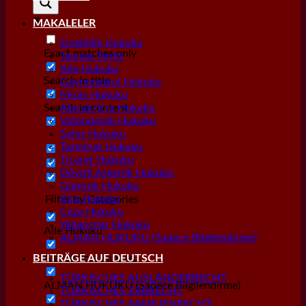
MAKALELER
Emeklilik Hukuku
Exact matches only
Tanıma Tenfiz
Aile Hukuku
Search in title
Gayrımenkul Hukuku
Miras Hukuku
Search in content
Alacak/İcra Hukuku
Vatandaşlık Hukuku
Şahıs Hukuku
Tazminat Hukuku
Ticaret Hukuku
Dövizli Askerlik Hukuku
Gümrük Hukuku
Kira Hukuku
Filter by Categories
Ceza Hukuku
Yabancılar Hukuku
Aile Hukuku
ALMAN HUKUKU (Sadece Bilgilendirme)
Alacak/İcra Hukuku
BEITRÄGE AUF DEUTSCH
TÜRKISCHES AUSLÄNDERRECHT
ALMAN HUKUKU (Sadece Bilgilendirme)
TÜRKISCHES ERBRECHT
TÜRKISCHES FAMILIENRECHT