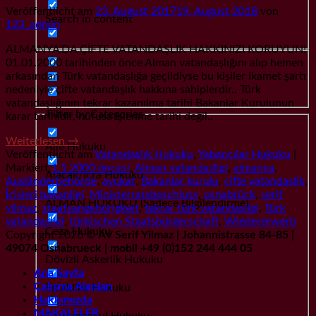
Veröffentlicht am
23. August 2017
19. August 2018
von
Search in content
123_admin
ALMANYA’DA ÇİFTE VATANDAŞLIK HAKKINIZI KORUYUN!
01.01.2000 tarihinden önce Alman vatandaşlığını alıp hemen
arkasından Türk vatandaşlığa geçildiyse bu kişiler ikamet şartı
nedeniyle çifte vatandaşlık hakkına sahiplerdir.. Türk
vatandaşlığının tekrar kazanılma tarihi Bakanlar Kurulunun
Filter by Categories
karar tarihidir, nüfusa işlenme tarihi değil..
Weiterlesen
→
Aile Hukuku
Veröffentlicht am
Vatandaşlık Hukuku
,
Yabancılar Hukuku
|
Markiert
1.1.2000 öncesi
,
Alman vatandasligi
,
almanya
,
Alacak/İcra Hukuku
Ausländerbehörde
,
avukat
,
Bakanlar kurulu
,
cifte vatandaslik
,
İcisleri bakanligi
,
Ministerratsbeschluss
,
osnabrück
,
serif
ALMAN HUKUKU (Sadece Bilgilendirme)
yilmaz
,
staatsangehörigkeit
,
tekrar türk vatandasligi
,
Türk
vatandasligi
,
türkischen Staatsbürgerschaft
,
Wiedererwerb
Ceza Hukuku
Copyright 2026 ©
AV Serif Yilmaz | Johannistrasse 84-85 |
49074 Osnabrueck | mobil +49 (0)152 244 444 05
Dövizli Askerlik Hukuku
Ana Sayfa
Çalışma Alanları
Emeklilik Hukuku
Hakkımızda
MAKALELER
Gayrımenkul Hukuku