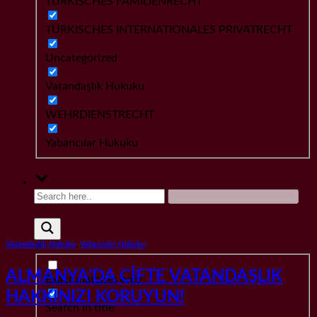
TÜRKISCHES FAMILIENRECHT
TÜRKISCHES INTERNATIONALES PRIVATRECHT
Uncategorized
Vatandaşlık Hukuku
WEHRDIENSTRECHT
Yabancılar Hukuku
Vatandaşlık Hukuku
,
Yabancılar Hukuku
ALMANYA’DA ÇİFTE VATANDAŞLIK
Exact matches only
HAKKINIZI KORUYUN!
Search in title