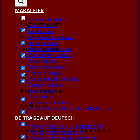
MAKALELER
Emeklilik Hukuku
Exact matches only
Tanıma Tenfiz
Aile Hukuku
Search in title
Gayrımenkul Hukuku
Miras Hukuku
Search in content
Alacak/İcra Hukuku
Vatandaşlık Hukuku
Şahıs Hukuku
Tazminat Hukuku
Ticaret Hukuku
Dövizli Askerlik Hukuku
Gümrük Hukuku
Kira Hukuku
Filter by Categories
Ceza Hukuku
Yabancılar Hukuku
Aile Hukuku
ALMAN HUKUKU (Sadece Bilgilendirme)
Alacak/İcra Hukuku
BEITRÄGE AUF DEUTSCH
TÜRKISCHES AUSLÄNDERRECHT
ALMAN HUKUKU (Sadece Bilgilendirme)
TÜRKISCHES ERBRECHT
TÜRKISCHES FAMILIENRECHT