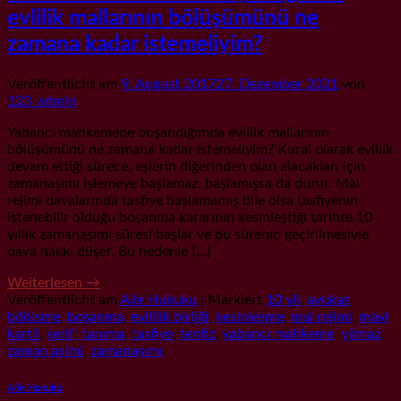
evlilik mallarının bölüşümünü ne
zamana kadar istemeliyim?
Veröffentlicht am
9. August 2017
27. Dezember 2021
von
123_admin
Yabancı mahkemede boşandığımda evlilik mallarının
bölüşümünü ne zamana kadar istemeliyim? Kural olarak evlilik
devam ettiği sürece, eşlerin diğerinden olan alacakları için
zamanaşımı işlemeye başlamaz, başlamışsa da durur. Mal
rejimi davalarında tasfiye başlamamış bile olsa tasfiyenin
istenebilir olduğu boşanma kararının kesinleştiği tarihte 10
yıllık zamanaşımı süresi başlar ve bu sürenin geçirilmesiyle
dava hakkı düşer. Bu nedenle […]
Weiterlesen
→
Veröffentlicht am
Aile Hukuku
|
Markiert
10 yil
,
avukat
,
bölüsme
,
boşanma
,
evililik birliği
,
kesinleşme
,
mal rejimi
,
mavi
kartli
,
şerif
,
tanıma
,
tasfiye
,
tenfiz
,
yabancı mahkeme
,
yilmaz
,
zaman asimi
,
zamanaşımı
Aile Hukuku