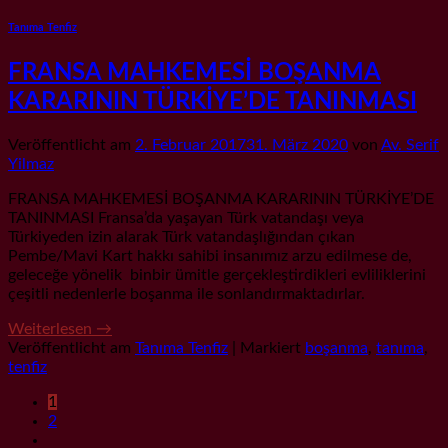
Tanıma Tenfiz
FRANSA MAHKEMESİ BOŞANMA
KARARININ TÜRKİYE’DE TANINMASI
Veröffentlicht am
2. Februar 2017
31. März 2020
von
Av. Serif
Yilmaz
FRANSA MAHKEMESİ BOŞANMA KARARININ TÜRKİYE’DE
TANINMASI Fransa’da yaşayan Türk vatandaşı veya
Türkiyeden izin alarak Türk vatandaşlığından çıkan
Pembe/Mavi Kart hakkı sahibi insanımız arzu edilmese de,
geleceğe yönelik binbir ümitle gerçekleştirdikleri evliliklerini
çeşitli nedenlerle boşanma ile sonlandırmaktadırlar.
Weiterlesen
→
Veröffentlicht am
Tanıma Tenfiz
|
Markiert
boşanma
,
tanıma
,
tenfiz
1
2