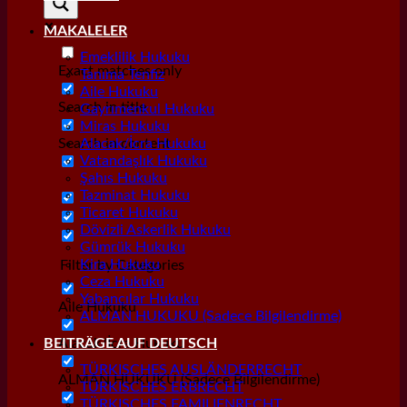
MAKALELER
Emeklilik Hukuku
Exact matches only
Tanıma Tenfiz
Aile Hukuku
Search in title
Gayrımenkul Hukuku
Miras Hukuku
Search in content
Alacak/İcra Hukuku
Vatandaşlık Hukuku
Şahıs Hukuku
Tazminat Hukuku
Ticaret Hukuku
Dövizli Askerlik Hukuku
Gümrük Hukuku
Kira Hukuku
Filter by Categories
Ceza Hukuku
Yabancılar Hukuku
Aile Hukuku
ALMAN HUKUKU (Sadece Bilgilendirme)
Alacak/İcra Hukuku
BEITRÄGE AUF DEUTSCH
TÜRKISCHES AUSLÄNDERRECHT
ALMAN HUKUKU (Sadece Bilgilendirme)
TÜRKISCHES ERBRECHT
TÜRKISCHES FAMILIENRECHT