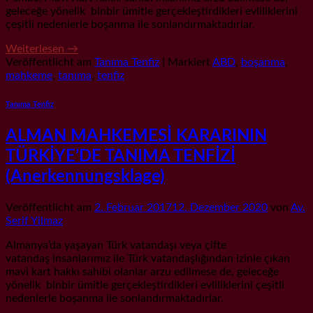
geleceğe yönelik binbir ümitle gerçekleştirdikleri evliliklerini
çeşitli nedenlerle boşanma ile sonlandırmaktadırlar.
Weiterlesen
→
Veröffentlicht am
Tanıma Tenfiz
|
Markiert
ABD
,
boşanma
,
mahkeme
,
tanıma
,
tenfiz
Tanıma Tenfiz
ALMAN MAHKEMESİ KARARININ
TÜRKİYE’DE TANIMA TENFİZİ
(Anerkennungsklage)
Veröffentlicht am
2. Februar 2017
12. Dezember 2020
von
Av.
Serif Yilmaz
Almanya’da yaşayan Türk vatandaşı veya çifte
vatandaş insanlarımız ile Türk vatandaşlığından izinle çıkan
mavi kart hakkı sahibi olanlar arzu edilmese de, geleceğe
yönelik binbir ümitle gerçekleştirdikleri evliliklerini çeşitli
nedenlerle boşanma ile sonlandırmaktadırlar.