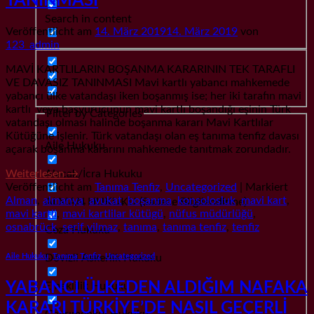
TANINMASI
Search in content
Veröffentlicht am
14. März 2019
14. März 2019
von
123_admin
MAVİ KARTLILARIN BOŞANMA KARARININ TEK TARAFLI
VE DAVASIZ TANINMASI Mavi kartlı yabancı mahkemede
yabancı ülke vatandaşı iken boşanmış ise; her iki tarafın mavi
kartlı veya başvurucunun mavi kartlı boşandığı eşinin Türk
Filter by Categories
vatandaşı olması halinde boşanma kararı Mavi Kartlılar
Kütüğüne işlenir. Türk vatandaşı olan eş tanıma tenfiz davası
Aile Hukuku
açarak boşanma kararını mahkemede tanıtmak zorundadır.
Alacak/İcra Hukuku
Weiterlesen
→
Veröffentlicht am
Tanıma Tenfiz
,
Uncategorized
|
Markiert
Alman
,
almanya
,
avukat
,
boşanma
,
konsolosluk
,
mavi kart
,
ALMAN HUKUKU (Sadece Bilgilendirme)
mavi kartli
,
mavi kartlilar kütügü
,
nüfus müdürlüğü
,
osnabrück
,
serif yilmaz
,
tanıma
,
tanıma tenfiz
,
tenfiz
Ceza Hukuku
Dövizli Askerlik Hukuku
Aile Hukuku
,
Tanıma Tenfiz
,
Uncategorized
YABANCI ÜLKEDEN ALDIĞIM NAFAKA
Emeklilik Hukuku
KARARI TÜRKİYE’DE NASIL GEÇERLİ
Gayrımenkul Hukuku