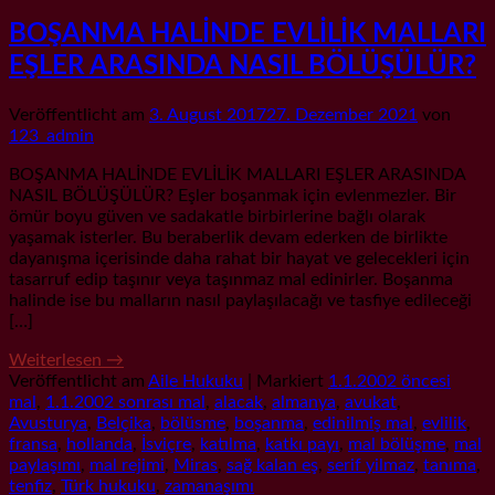
BOŞANMA HALİNDE EVLİLİK MALLARI
EŞLER ARASINDA NASIL BÖLÜŞÜLÜR?
Veröffentlicht am
3. August 2017
27. Dezember 2021
von
123_admin
BOŞANMA HALİNDE EVLİLİK MALLARI EŞLER ARASINDA
NASIL BÖLÜŞÜLÜR? Eşler boşanmak için evlenmezler. Bir
ömür boyu güven ve sadakatle birbirlerine bağlı olarak
yaşamak isterler. Bu beraberlik devam ederken de birlikte
dayanışma içerisinde daha rahat bir hayat ve gelecekleri için
tasarruf edip taşınır veya taşınmaz mal edinirler. Boşanma
halinde ise bu malların nasıl paylaşılacağı ve tasfiye edileceği
[…]
Weiterlesen
→
Veröffentlicht am
Aile Hukuku
|
Markiert
1.1.2002 öncesi
mal
,
1.1.2002 sonrası mal
,
alacak
,
almanya
,
avukat
,
Avusturya
,
Belçika
,
bölüsme
,
boşanma
,
edinilmiş mal
,
evlilik
,
fransa
,
hollanda
,
İsviçre
,
katılma
,
katkı payı
,
mal bölüşme
,
mal
paylaşımı
,
mal rejimi
,
Miras
,
sağ kalan eş
,
serif yilmaz
,
tanıma
,
tenfiz
,
Türk hukuku
,
zamanaşımı