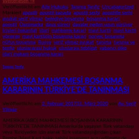
Weiterlesen
→
Veröffentlicht am
Aile Hukuku
,
Tanıma Tenfiz
,
Uncategorized
|
Markiert
apostil
,
apostil kanada
,
apostil serhi
,
apostille serhi
,
avukat serif yilmaz
,
belediye boşanma
,
boşanma karari
apostil
,
Danimarka
,
dava süreci
,
davalar neden uzun sürüyor
,
İcisleri bakanligi
,
idari
,
mahkeme karari
,
mavi kartli
,
mavi kartli
yönerge
,
mavi kartlinin bosanma karari
,
norvec bosanma
,
nüfus boşanma
,
Rusya
,
serif yilmaz avukat
,
tanıma
,
tanıma ve
tenfiz
,
uluslararasi hukuk
,
uluslarası tebligat
,
yabanci ülke
idari makam boşanma kararı
Tanıma Tenfiz
AMERİKA MAHKEMESİ BOŞANMA
KARARININ TÜRKİYE’DE TANINMASI
Veröffentlicht am
2. Februar 2017
31. März 2020
von
Av. Serif
Yilmaz
AMERİKA (ABD) MAHKEMESİ BOŞANMA KARARININ
TÜRKİYE’DE TANINMASI Amerika‘da yaşayan Türk vatandaşı
veya Türkiyeden izin alarak Türk vatandaşlığından çıkan
Pembe/Mavi Kart hakkı sahibi insanımız arzu edilmese de,