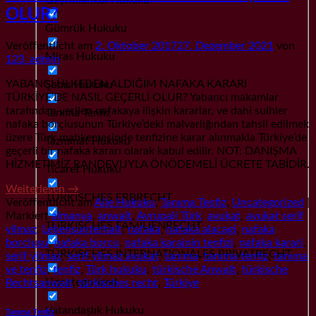
OLUR?
Gümrük Hukuku
Veröffentlicht am
2. Oktober 2017
27. Dezember 2021
von
Miras Hukuku
123_admin
YABANCI ÜLKEDEN ALDIĞIM NAFAKA KARARI
Şahıs Hukuku
TÜRKİYE’DE NASIL GEÇERLİ OLUR? Yabancı makamlar
tarafından verilen nafakaya ilişkin kararlar, ve dahi sulhler
Tanıma Tenfiz
nafaka borçlusunun Türkiye’deki malvarlığından tahsil edilmek
üzere Türk mahkemesinde tenfizine karar alınmakla Türkiye’de
Tazminat Hukuku
geçerli bir nafaka kararı olarak kabul edilir. NOT: DANIŞMA
HİZMETİMİZ RANDEVUYLA ÖNÖDEMELİ ÜCRETE TABİDİR.
Ticaret Hukuku
Weiterlesen
→
TÜRKISCHES ERBRECHT
Veröffentlicht am
Aile Hukuku
,
Tanıma Tenfiz
,
Uncategorized
|
Markiert
almanya
,
anwalt
,
Avrupali Türk
,
avukat
,
avukat serif
TÜRKISCHES FAMILIENRECHT
yilmaz
,
Lebensunterhalt
,
nafaka
,
nafaka alacagi
,
nafaka
borclusu
,
nafaka borcu
,
nafaka karainin tenfizi
,
nafaka karari
,
TÜRKISCHES INTERNATIONALES PRIVATRECHT
serif yilmaz
,
serif yilmaz avukat
,
tanıma
,
tanıma tenfiz
,
tanıma
ve tenfiz
,
tenfiz
,
Türk hukuku
,
türkische Anwalt
,
türkische
Uncategorized
Rechtsanwalt
,
türkisches recht
,
Türkiye
Vatandaşlık Hukuku
Tanıma Tenfiz