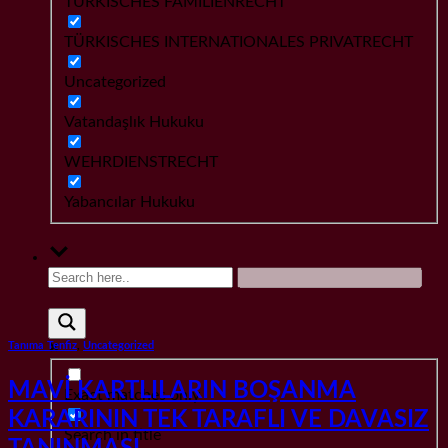
TÜRKISCHES FAMILIENRECHT
TÜRKISCHES INTERNATIONALES PRIVATRECHT
Uncategorized
Vatandaşlık Hukuku
WEHRDIENSTRECHT
Yabancılar Hukuku
Tanıma Tenfiz
,
Uncategorized
MAVİ KARTLILARIN BOŞANMA
Exact matches only
KARARININ TEK TARAFLI VE DAVASIZ
Search in title