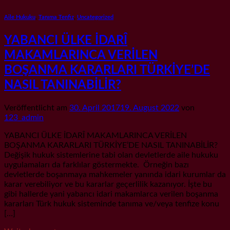
Aile Hukuku
,
Tanıma Tenfiz
,
Uncategorized
YABANCI ÜLKE İDARÎ
MAKAMLARINCA VERİLEN
BOŞANMA KARARLARI TÜRKİYE’DE
NASIL TANINABİLİR?
Veröffentlicht am
30. April 2017
19. August 2022
von
123_admin
YABANCI ÜLKE İDARÎ MAKAMLARINCA VERİLEN
BOŞANMA KARARLARI TÜRKİYE’DE NASIL TANINABİLİR?
Değişik hukuk sistemlerine tabi olan devletlerde aile hukuku
uygulamaları da farklılar göstermekte. Örneğin bazı
devletlerde boşanmaya mahkemeler yanında idari kurumlar da
karar verebiliyor ve bu kararlar geçerlilik kazanıyor. İşte bu
gibi hallerde yani yabancı idari makamlarca verilen boşanma
kararları Türk hukuk sisteminde tanıma ve/veya tenfize konu
[…]