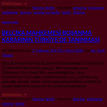
Weiterlesen
→
Veröffentlicht am
Tanıma Tenfiz
|
Markiert
almanya
,
boşanma
,
mahkeme
,
tanıma
,
tanıma ve tenfiz
,
tenfiz
,
Türkiye
Tanıma Tenfiz
BELÇİKA MAHKEMESİ BOŞANMA
KARARININ TÜRKİYE’DE TANINMASI
Veröffentlicht am
2. Februar 2017
31. März 2020
von
Av. Serif
Yilmaz
BELÇİKA MAHKEMESİ BOŞANMA KARARININ TÜRKİYE’DE
TANINMASI Belçika’da yaşayan Türk vatandaşı veya
Türkiyeden izin alarak Türk vatandaşlığından çıkan
Pembe/Mavi Kart hakkı sahibi insanımız arzu edilmese de,
geleceğe yönelik binbir ümitle gerçekleştirdikleri evliliklerini
çeşitli nedenlerle boşanma ile sonlandırmaktadırlar.
Weiterlesen
→
Veröffentlicht am
Tanıma Tenfiz
|
Markiert
Belçika
,
mahkeme
,
tanıma
,
tenfiz