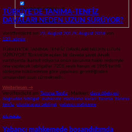
WEHRDIENSTRECHT
TÜRKİYE’DE TANIMA-TENFİZ
DAVALARI NEDEN UZUN SÜRÜYOR?
Yabancılar Hukuku
Veröffentlicht am
22. August 2017
9. August 2018
von
123_admin
TÜRKİYE’DE TANIMA-TENFİZ DAVALARI NEDEN UZUN
SÜRÜYOR? Türkiye’de açılan bir davada şayet davalı
yurtdışında ikamet ediyorsa onun savunma hakkı nedeniyle
ona yapılacak tebligatlar 7201 sayılı kanun ve 1965 tarihli
sözleşme hükümlerine göre yapılması gerektiğinden
umulandan uzun sürmektedir…
Weiterlesen
→
Veröffentlicht am
Tanıma Tenfiz
|
Markiert
dava dilekçesi
,
dogrudan tebligat
,
mahkeme
,
mahkeme karari
,
tanıma
,
tanıma
tenfiz
,
uluslararasi tebligat
,
yabancı mahkeme
Aile Hukuku
Yabancı mahkemede boşandığımda