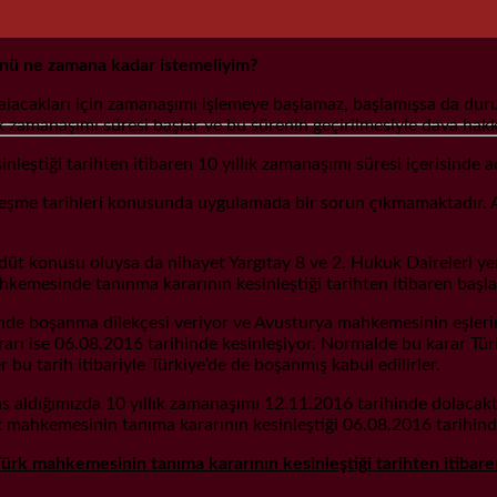
nü ne zamana kadar istemeliyim?
n alacakları için zamanaşımı işlemeye başlamaz, başlamışsa da duru
ık zamanaşımı süresi başlar ve bu sürenin geçirilmesiyle dava hakk
leştiği tarihten itibaren 10 yıllık zamanaşımı süresi içerisinde 
esinleşme tarihleri konusunda uygulamada bir sorun çıkmamaktadır
nusu oluysa da nihayet Yargıtay 8 ve 2. Hukuk Daireleri yerleşi
emesinde tanınma kararının kesinleştiği tarihten itibaren başlay
de boşanma dilekçesi veriyor ve Avusturya mahkemesinin eşlerin 
kararı ise 06.08.2016 tarihinde kesinleşiyor. Normalde bu kar
bu tarih itibariyle Türkiye’de de boşanmış kabul edilirler.
s aldığımızda 10 yıllık zamanaşımı 12.11.2016 tarihinde dolacakt
 mahkemesinin tanıma kararının kesinleştiği 06.08.2016 tarihinden
ürk mahkemesinin tanıma kararının kesinleştiği tarihten itibare