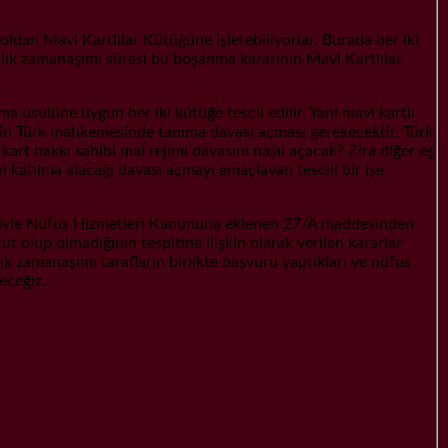
dan Mavi Kartlılar Kütüğüne işletebiliyorlar. Burada her iki
ıllık zamanaşımı süresi bu boşanma kararının Mavi Kartlılar
 usulüne uygun her iki kütüğe tescil edilir. Yani mavi kartlı
çin Türk mahkemesinde tanıma davası açması gerekecektir. Türk
t hakkı sahibi mal rejimi davasını nasıl açacak? Zira diğer eş
n katılma alacağı davası açmayı amaçlayan tescili bir işe
iyle Nüfus Hizmetleri Kanununa eklenen 27/A maddesinden
t olup olmadığının tespitine ilişkin olarak verilen kararlar
lık zamanaşımı tarafların birlikte başvuru yaptıkları ve nüfus
eceğiz.