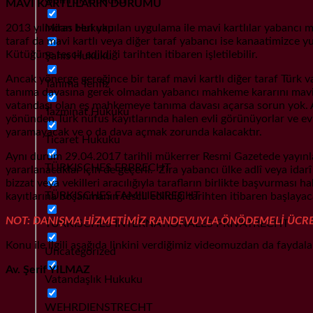
MAVİ KARTLILARIN DURUMU
Miras Hukuku
2013 yılından beri yapılan uygulama ile mavi kartlılar yabancı
taraf da mavi kartlı veya diğer taraf yabancı ise kanaatimizce y
Kütüğüne tescil edildiği tarihten itibaren işletilebilir.
Şahıs Hukuku
Ancak yönerge gereğince bir taraf mavi kartlı diğer taraf Türk 
Tanıma Tenfiz
tanıma davasına gerek olmadan yabancı mahkeme kararını mavi k
vatandaşı olan eş mahkemeye tanıma davası açarsa sorun yok. An
Tazminat Hukuku
yönünden Türk nüfus kayıtlarında halen evli görünüyorlar ve evli
yaramayacak ve o da dava açmak zorunda kalacaktır.
Ticaret Hukuku
Aynı durum 29.04.2017 tarihli mükerrer Resmi Gazetede yayı
TÜRKISCHES ERBRECHT
yararlanacaklar için de geçerli. Zira yabancı ülke adlî veya idar
bizzat veya vekilleri aracılığıyla tarafların birlikte başvurması
TÜRKISCHES FAMILIENRECHT
kayıtlarına boşanmanın tescil edildiği tarihten itibaren başlayac
NOT: DANIŞMA HİZMETİMİZ RANDEVUYLA ÖNÖDEMELİ ÜCRET
TÜRKISCHES INTERNATIONALES PRIVATRECHT
Konu ile ilgili aşağıda linkini verdiğimiz videomuzdan da faydalan
Uncategorized
Av. Şerif YILMAZ
Vatandaşlık Hukuku
WEHRDIENSTRECHT