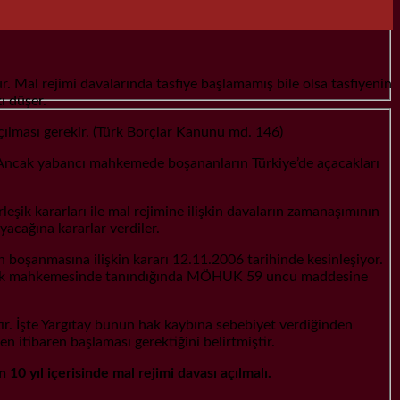
r. Mal rejimi davalarında tasfiye başlamamış bile olsa tasfiyenin
ı düşer.
açılması gerekir. (Türk Borçlar Kanunu md. 146)
. Ancak yabancı mahkemede boşananların Türkiye’de açacakları
k kararları ile mal rejimine ilişkin davaların zamanaşımının
acağına kararlar verdiler.
boşanmasına ilişkin kararı 12.11.2006 tarihinde kesinleşiyor.
ar Türk mahkemesinde tanındığında MÖHUK 59 uncu maddesine
ır. İşte Yargıtay bunun hak kaybına sebebiyet verdiğinden
 itibaren başlaması gerektiğini belirtmiştir.
n
10 yıl içerisinde mal rejimi davası açılmalı.