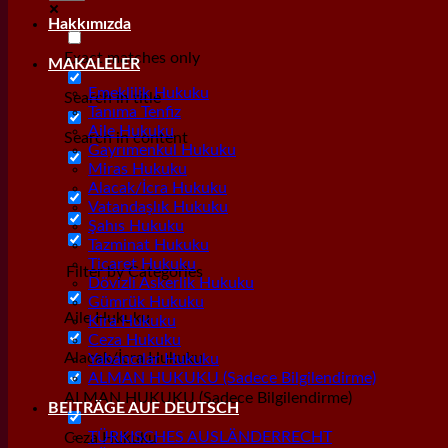
Hakkımızda
Exact matches only
MAKALELER
Emeklilik Hukuku
Search in title
Tanıma Tenfiz
Aile Hukuku
Search in content
Gayrımenkul Hukuku
Miras Hukuku
Alacak/İcra Hukuku
Vatandaşlık Hukuku
Şahıs Hukuku
Tazminat Hukuku
Ticaret Hukuku
Filter by Categories
Dövizli Askerlik Hukuku
Gümrük Hukuku
Aile Hukuku
Kira Hukuku
Ceza Hukuku
Alacak/İcra Hukuku
Yabancılar Hukuku
ALMAN HUKUKU (Sadece Bilgilendirme)
ALMAN HUKUKU (Sadece Bilgilendirme)
BEITRÄGE AUF DEUTSCH
TÜRKISCHES AUSLÄNDERRECHT
Ceza Hukuku