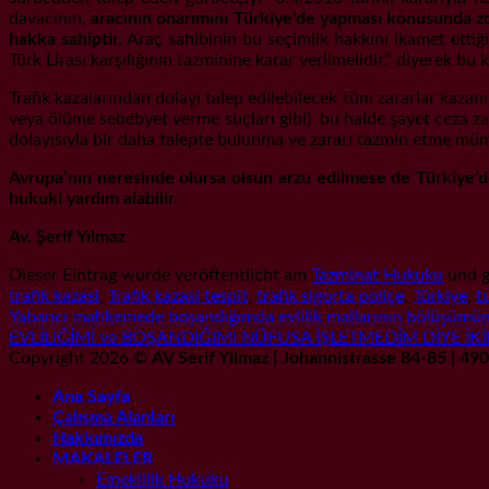
davacının,
aracının onarımını Türkiye’de yapması konusunda zo
hakka sahiptir.
Araç sahibinin bu seçimlik hakkını ikamet ettiğ
Türk Lirası karşılığının tazminine karar verilmelidir.“ diyerek 
Trafik kazalarından dolayı talep edilebilecek tüm zararlar kaza
veya ölüme sebebyet verme suçları gibi) bu halde şayet ceza za
dolayısıyla bir daha talepte bulunma ve zararı tazmin etme mü
Avrupa’nın neresinde olursa olsun arzu edilmese de Türkiye’de 
hukuki yardım alabilir.
Av. Şerif Yılmaz
Dieser Eintrag wurde veröffentlicht am
Tazminat Hukuku
und g
trafik kazasi
,
Trafik kazasi tespit
,
trafik sigorta poliçe
,
Türkiye
,
t
Yabancı mahkemede boşandığımda evlilik mallarının bölüşümün
EVLİLİĞİMİ ve BOŞANDIĞIMI NÜFUSA İŞLETMEDİM DİYE İKİN
Copyright 2026 ©
AV Serif Yilmaz | Johannistrasse 84-85 | 4
Ana Sayfa
Çalışma Alanları
Hakkımızda
MAKALELER
Emeklilik Hukuku