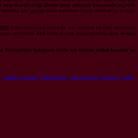
de veya ikamet ettiği ülkede tamir ettirmek konusunda seçimlik
tamirine dair gerçek hasar bedelinin tespit edilerek bu bedelin
lidir
.
Kaza dolayısıyla ayrıca bir suç oluşmuş ise (ağır yaralanma
aları açılmalıdır. Aksi halde bu hak zamanaşımına uğrar ve kaza
ürkiye’deki haklarının takibi için bizimle irtibat kurabilir ve
i
,
maddi ve manevi
,
ölümlü kaza
,
sigorta sirketi
,
tazminat
,
trafik
,