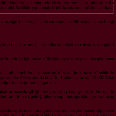
a limiti kadarki kısımdan tek tek ve beraberce sorumludurlar. Bu
sa bile özellikle yaralamalı trafik kazalarında sürücü ve kayıt
a araç sigortasız ise, kazada yaralanma ve ölüm olayı varsa hangi
, görgü tespit tutanağı, sürücülerin ehliyet ve ruhsat fotokopileri
iye’de olduğu için hasarın Türkiye piyasasına göre hesaplanması
“, „tali (ikinci derece) kusurludur“ veya „kusursuzdur“ şeklinde
şı taraf ise 6/8 oranında kusurlu, toplam zarar da 10.000 € ise
 edip itirazda bulunmak gerekir.
akalı arabasıyla gittiği Türkiye’de meydana gelmiştir. Normalde
nden tamirinin de geldiği ülkede yapılması gerekir. İşte bu husus
ya’da yaptıran ve buna göre zararının karşılanmasını sigorta ve
rdiği aracı Türkiye’de trafik kazası sonucunda hasara uğrayan