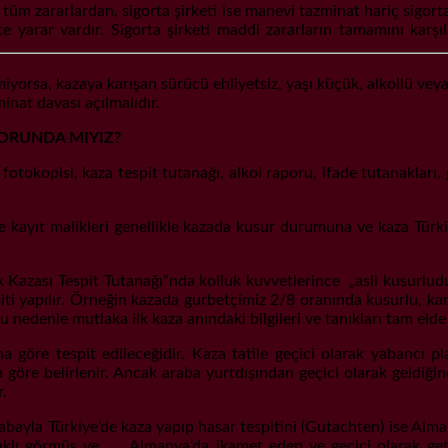
 tüm zararlardan, sigorta şirketi ise manevi tazminat hariç sigort
 yarar vardır. Sigorta şirketi maddi zararların tamamını karşıla
iyorsa, kazaya karışan sürücü ehliyetsiz, yaşı küçük, alkollü vey
nat davası açılmalıdır.
ZORUNDA MIYIZ?
içe fotokopisi, kaza tespit tutanağı, alkol raporu, ifade tutanakları
ve kayıt malikleri genellikle kazada kusur durumuna ve kaza Türk
Kazası Tespit Tutanağı“nda kolluk kuvvetlerince „asli kusurludur
ti yapılır. Örneğin kazada gurbetçimiz 2/8 oranında kusurlu, kar
nedenle mutlaka ilk kaza anındaki bilgileri ve tanıkları tam elde
 göre tespit edileceğidir. Kaza tatile geçici olarak yabancı pl
a göre belirlenir. Ancak araba yurtdışından geçici olarak geldiği
r.
bayla Türkiye’de kaza yapıp hasar tespitini (Gutachten) ise Alman
aklı görmüş ve „ …Almanya’da ikamet eden ve geçici olarak geti