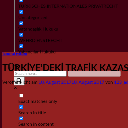
TÜRKISCHES INTERNATIONALES PRIVATRECHT
Uncategorized
Vatandaşlık Hukuku
WEHRDIENSTRECHT
Yabancılar Hukuku
Tazminat Hukuku
TÜRKİYE’DEKİ TRAFİK KAZ
Veröffentlicht am
10. August 2017
10. August 2017
von
123_a
Exact matches only
Search in title
Search in content