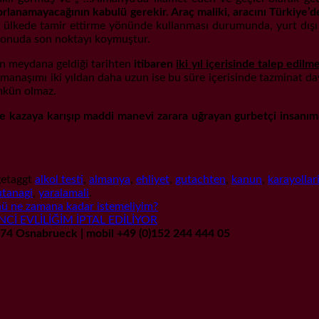
rlanamayacağının kabulü gerekir. Araç maliki, aracını Türkiye’
i ülkede tamir ettirme yönünde kullanması durumunda, yurt dışı 
bu konuda son noktayı koymuştur.
nın meydana geldiği tarihten
itibaren
iki yıl içerisinde talep edilme
manaşımı iki yıldan daha uzun ise bu süre içerisinde tazminat dav
mkün olmaz.
kazaya karışıp maddi manevi zarara uğrayan gurbetçi insanımız T
etaggt
alkol testi
,
almanya
,
ehliyet
,
gutachten
,
kanun
,
karayollar
utanagi
,
yaralamali
.
ü ne zamana kadar istemeliyim?
Cİ EVLİLİĞİM İPTAL EDİLİYOR
9074 Osnabrueck | mobil +49 (0)152 244 444 05