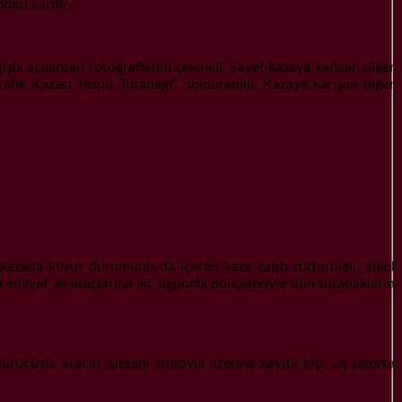
ları vardır.
işik açılardan fotoğraflarını çekmeli. Şayet kazaya karışan diğer
fik Kazası Tespit Tutanağı“ doldurabilir. Kazaya karışan diğer
azada kusur durumunu da içeren kaza zaptı tutturmalı, alkol
ehliyet ve araçlarına ait sigporta poliçeleriyle tüm tutanakların
üsü, aracın işleteni sıfatıyla üzerine kayıtlı kişi, ve sigorta