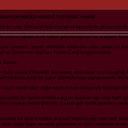
AZASINDA MADDİ MANEVİ TAZMİNAT HAKKI
in bir çoğu Türkiye’ye özel araçları ve karayolu ile gitmeyi tercih 
yollara rağmen trafik bilinci gelişmediğinden bu araçlarla Türkiye
ın ruhsatını, geçerli ehliyetini aldığından emin olmalı ve ara
i ve Türkiye için yeşil kart (Green Card) belgesini almalı.
r. Bunlar;
 fazla aracın (Otomobil, kamyonet, motosiklet v.s.) karışıktığı 
at sahibinin açtığı bir çukur sebebiyle kaza yapmış olabilir. Bu 
uşan maddi zarar, değer kaybı ve kaza dolayısıyla duyduğu elem 
raçta maddi bir zararla birlikte araçtaki kişilerde ağır veya haf
yle oluşacak tedavi giderleri, iş kaybı gibi maddi zararlarla ya
a maddi bir zararla birlikte araçtaki kişilerde ağır veya hafif ya
rar, değer kaybı ve varsa yaralanma ve ölüm sebebiyle oluşacak 