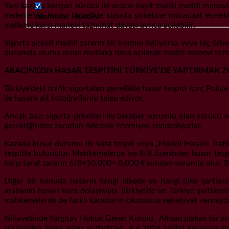
Yani kazaya karışan sürücü ile aracın kayıt maliki maddi manevi
nedenle en kolayı öncelikle sigorta şirketine müracaat etmekte
Yabancılar Hukuku
malikine karşı manevi tazminat davası ayrıca açılabilir.
Sigorta şirketi maddi zararın bir kısmını ödüyorsa veya hiç ödem
durumda olursa olsun mutlaka dava açılarak maddi manevi tazmi
ARACIMIZIN HASAR TESPİTİNİ TÜRKİYE’DE YAPTIRMAK 
Türkiye’deki trafik sigortaları genellikle hasar tespiti için; Pol
ile hasara ait fotoğraflarını talep ediyor.
Ancak bazı sigorta şirketleri ile beraber sorumlu olan sürücü 
gerektiğinden zararları ödemek istemiyor, reddediyorlar.
Kazada kusur durumu ilk kaza tespit veya „Maddi Hasarlı Trafik 
tespitte bulunulur. Mahkemelerce ise 8/8 üzerinden kusur tespi
karşı taraf zararın 6/8×10.000= 8.000 €‘sundan sorumlu olur. Bu 
Diğer bir konuda hasarın hangi ülkede ve hangi ülke şartlarına
arabanın hasarı kaza dolayısıyla Türkiye’de ve Türkiye şartların
mahkemelerde de farklı kararların çıkmasına sebebiyet vermişti
Nihayetinde Yargıtay Hukuk Genel Kurulu, Alman plakalı bir ara
sürücüden talep eden gurbetçiyi 6.4.2016 tarihli kararıyla h