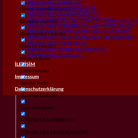
TÜRKISCHES ERBRECHT
TÜRKISCHES FAMILIENRECHT
Dövizli Askerlik Hukuku
TÜRKISCHES GLÄUBIGERRECHT
TÜRKISCHES IMMOBILIENRECHT (Eigenstums- und
Emeklilik Hukuku
TÜRKISCHES INTERNATIONALES PRIVATRECHT
TÜRKISCHES SOZIALVERSICHERUNGSRECHT
Gayrımenkul Hukuku
TÜRKISCHES STAATSBÜRGERSCHAFTSRECHT
TÜRKISCHES STRAFRECHT
Gümrük Hukuku
TÜRKISCHES WEHRDIENSTRECHT
TÜRKISCHES ZIVILRECHT
Miras Hukuku
İLETİŞİM
Şahıs Hukuku
Impressum
Tanıma Tenfiz
Datenschutzerklärung
Tazminat Hukuku
Ticaret Hukuku
TÜRKISCHES ERBRECHT
TÜRKISCHES FAMILIENRECHT