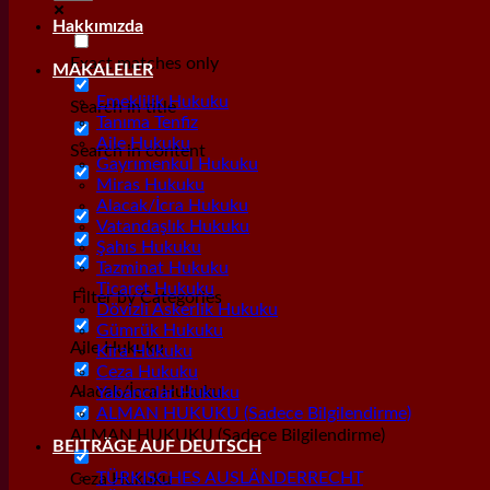
Hakkımızda
Exact matches only
MAKALELER
Emeklilik Hukuku
Search in title
Tanıma Tenfiz
Aile Hukuku
Search in content
Gayrımenkul Hukuku
Miras Hukuku
Alacak/İcra Hukuku
Vatandaşlık Hukuku
Şahıs Hukuku
Tazminat Hukuku
Ticaret Hukuku
Filter by Categories
Dövizli Askerlik Hukuku
Gümrük Hukuku
Aile Hukuku
Kira Hukuku
Ceza Hukuku
Alacak/İcra Hukuku
Yabancılar Hukuku
ALMAN HUKUKU (Sadece Bilgilendirme)
ALMAN HUKUKU (Sadece Bilgilendirme)
BEITRÄGE AUF DEUTSCH
TÜRKISCHES AUSLÄNDERRECHT
Ceza Hukuku