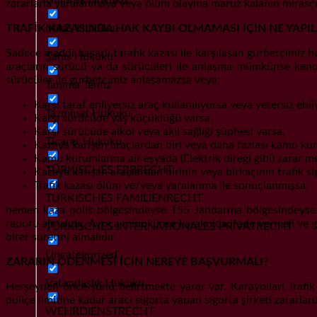
zararlarla yaralanmaya veya ölüm olayına maruz kalanın mirasçıl
Miras Hukuku
TRAFİK KAZASINDA HAK KAYBI OLMAMASI İÇİN NE YAPI
Sadece maddi hasarlı tarafık kazası ile karşılaşan gurbetçimiz h
Şahıs Hukuku
araçların sürücü ya da sürücüleri ile anlaşma mümkünse kendi 
sürücüler ile gurbetçimiz anlaşamazsa veya;
Tanıma Tenfiz
Karşı taraf ehliyetsiz araç kullanılıyorsa veya yetersiz ehli
Tazminat Hukuku
Karşı sürücüde yaş küçüklüğü varsa,
Karşı sürücüde alkol veya akıl sağlığı şüphesi varsa,
Ticaret Hukuku
Kazaya karışan araçlardan biri veya daha fazlası kamu kuru
Kamu kurumlarına ait eşyada (Elektrik direği gibi) zarar m
TÜRKISCHES ERBRECHT
Kazaya karışan araçlardan birinin veya birkaçının trafik sig
Trafik kazası ölüm ve/veya yaralanma ile sonuçlanmışsa,
TÜRKISCHES FAMILIENRECHT
hemen kaza polis bölgesindeyse 155 Jandarma bölgesindeyse 
raporu almalıdır. Ayrıca mümkünse karakolda ifade vermeli ve gör
TÜRKISCHES INTERNATIONALES PRIVATRECHT
birer suretini almalıdır.
Uncategorized
ZARARIN ÖDENMESİ İÇİN NEREYE BAŞVURMALI?
Vatandaşlık Hukuku
Herşeyden önce şunu belirtmekte yarar var. Karayolları Trafik 
poliçe limitine kadar aracı sigorta yapan sigorta şirketi zararla
WEHRDIENSTRECHT