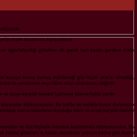
ediyorlar.
’de trafik kazalarına karışabiliyor.
cın sigortalandığı şirketten de gerek tam kasko gerekse trafik
bir kazaya maruz kalmış olabileceği gibi hiçbir aracın olmadığı,
kazalarda yaralanma veya ölüm olayı sözkonusu değildir.
ve acıya karşılık manevi tazminat isteme hakkı vardır.
if yaralanmalar sözkonusudur. Bu halde de kazada kusur durumuna
ralanmaya maruz kalanların duyduğu elem ve acıya karşılık manevi
ralanmalar ve kişi/kişilerin hayatını kaybetmesi sözkonusudur. Bu
tedavi giderleri, iş kaybı, destekten yoksun kalma gibi maddi