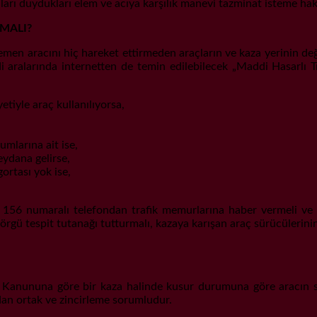
arı duydukları elem ve acıya karşılık manevi tazminat isteme hakk
LMALI?
emen aracını hiç hareket ettirmeden araçların ve kaza yerinin değ
aralarında internetten de temin edilebilecek „Maddi Hasarlı Tra
yetiyle araç kullanılıyorsa,
mlarına ait ise,
eydana gelirse,
ortası yok ise,
156 numaralı telefondan trafik memurlarına haber vermeli ve k
gü tespit tutanağı tutturmalı, kazaya karışan araç sürücülerinin 
Kanununa göre bir kaza halinde kusur durumuna göre aracın sürüc
rdan ortak ve zincirleme sorumludur.