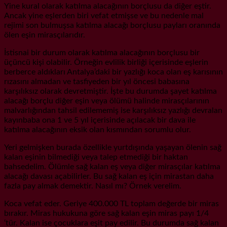
Yine kural olarak katılma alacağının borçlusu da diğer eştir.
Ancak yine eşlerden biri vefat etmişse ve bu nedenle mal
rejimi son bulmuşsa katılma alacağı borçlusu payları oranında
ölen eşin mirasçılarıdır.
İstisnai bir durum olarak katılma alacağının borçlusu bir
üçüncü kişi olabilir. Örneğin evlilik birliği içerisinde eşlerin
berberce aldıkları Antalya’daki bir yazlığı koca olan eş karısının
rızasını almadan ve tasfiyeden bir yıl öncesi babasına
karşılıksız olarak devretmiştir. İşte bu durumda şayet katılma
alacağı borçlu diğer eşin veya ölümü halinde mirasçılarının
malvarlığından tahsil edilememiş ise karşılıksız yazlığı devralan
kayınbaba ona 1 ve 5 yıl içerisinde açılacak bir dava ile
katılma alacağının eksik olan kısmından sorumlu olur.
Yeri gelmişken burada özellikle yurtdışında yaşayan ölenin sağ
kalan eşinin bilmediği veya talep etmediği bir haktan
bahsedelim. Ölümle sağ kalan eş veya diğer mirasçılar katılma
alacağı davası açabilirler. Bu sağ kalan eş için mirastan daha
fazla pay almak demektir. Nasıl mı? Örnek verelim.
Koca vefat eder. Geriye 400.000 TL toplam değerde bir miras
bırakır. Miras hukukuna göre sağ kalan eşin miras payı 1/4
‘tür. Kalan ise çocuklara eşit pay edilir. Bu durumda sağ kalan