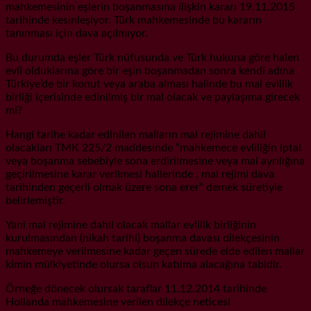
mahkemesinin eşlerin boşanmasına ilişkin kararı 19.11.2015
tarihinde kesinleşiyor. Türk mahkemesinde bu kararın
tanınması için dava açılmıyor.
Bu durumda eşler Türk nüfusunda ve Türk hukuna göre halen
evli olduklarına göre bir eşin boşanmadan sonra kendi adına
Türkiye’de bir konut veya araba alması halinde bu mal evlilik
birliği içerisinde edinilmiş bir mal olacak ve paylaşıma girecek
mi?
Hangi tarihe kadar edinilen malların mal rejimine dahil
olacakları TMK 225/2 maddesinde “mahkemece evliliğin iptal
veya boşanma sebebiyle sona erdirilmesine veya mal ayrılığına
geçirilmesine karar verilmesi hallerinde , mal rejimi dava
tarihinden geçerli olmak üzere sona erer” demek süretiyle
belirlemiştir.
Yani mal rejimine dahil olacak mallar evlilik birliğinin
kurulmasından (nikah tarihi) boşanma davası dilekçesinin
mahkemeye verilmesine kadar geçen sürede elde edilen mallar
kimin mülkiyetinde olursa olsun katılma alacağına tabidir.
Örneğe dönecek olursak taraflar 11.12.2014 tarihinde
Hollanda mahkemesine verilen dilekçe neticesi