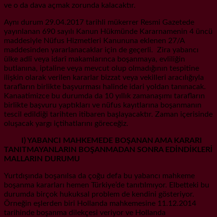
ve o da dava açmak zorunda kalacaktır.
Aynı durum 29.04.2017 tarihli mükerrer Resmi Gazetede
yayınlanan 690 sayılı Kanun Hükmünde Kararnamenin 4 üncü
maddesiyle Nüfus Hizmetleri Kanununa eklenen 27/A
maddesinden yararlanacaklar için de geçerli. Zira yabancı
ülke adlî veya idarî makamlarınca boşanmaya, evliliğin
butlanına, iptaline veya mevcut olup olmadığının tespitine
ilişkin olarak verilen kararlar bizzat veya vekilleri aracılığıyla
tarafların birlikte başvurması halinde idari yoldan tanınacak.
Kanaatimizce bu durumda da 10 yıllık zamanaşımı tarafların
birlikte başvuru yaptıkları ve nüfus kayıtlarına boşanmanın
tescil edildiği tarihten itibaren başlayacaktır. Zaman içerisinde
oluşacak yargı içtihatlarını göreceğiz.
I) YABANCI MAHKEMEDE BOŞANAN AMA KARARI
TANITMAYANLARIN BOŞANMADAN SONRA EDİNDİKLERİ
MALLARIN DURUMU
Yurtdışında boşanılsa da çoğu defa bu yabancı mahkeme
boşanma kararları hemen Türkiye’de tanıtılmıyor. Elbetteki bu
durumda birçok hukuksal problem de kendini gösteriyor.
Örneğin eşlerden biri Hollanda mahkemesine 11.12.2014
tarihinde boşanma dilekçesi veriyor ve Hollanda