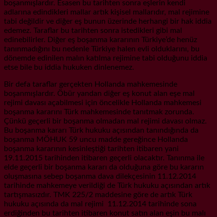
boşanmışlardır. Esasen bu tarihten sonra eşlerin kendi
adlarına edindikleri mallar artık kişisel mallarıdır, mal rejimine
tabi değildir ve diğer eş bunun üzerinde herhangi bir hak iddia
edemez. Taraflar bu tarihten sonra istedikleri gibi mal
edinebilirler. Diğer eş boşanma kararının Türkiye’de henüz
tanınmadığını bu nedenle Türkiye halen evli olduklarını, bu
dönemde edinilen malın katılma rejimine tabi olduğunu iddia
etse bile bu iddia hukuken dinlenemez.
Bir defa taraflar gerçekten Hollanda mahkemesinde
boşanmışlardır. Öbür yandan diğer eş konut alan eşe mal
rejimi davası açabilmesi için öncelikle Hollanda mahkemesi
boşanma kararını Türk mahkemesinde tanıtmak zorunda.
Çünkü geçerli bir boşanma olmadan mal rejimi davası olmaz.
Bu boşanma kararı Türk hukuku açısından tanındığında da
boşanma MÖHUK 59 uncu madde gereğince Hollanda
boşanma kararının kesinleştiği tarihten itibaren yani
19.11.2015 tarihinden itibaren geçerli olacaktır. Tanınma ile
elde geçerli bir boşanma kararı da olduğuna göre bu kararın
oluşmasına sebep boşanma dava dilekçesinin 11.12.2014
tarihinde mahkemeye verildiği de Türk hukuku açısından artık
tartışmasızdır. TMK 225/2 maddesine göre de artık Türk
hukuku açısında da mal rejimi 11.12.2014 tarihinde sona
erdiğinden bu tarihten itibaren konut satın alan eşin bu malı