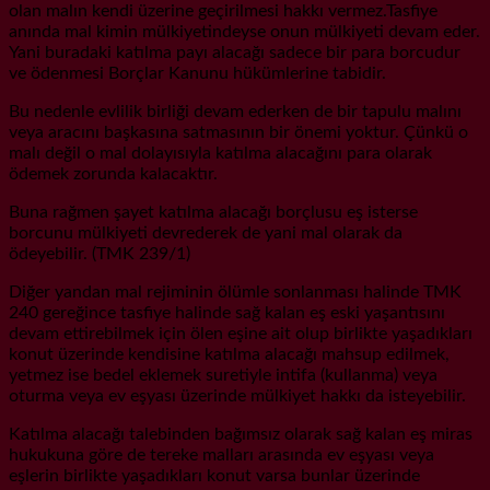
olan malın kendi üzerine geçirilmesi hakkı vermez.Tasfiye
anında mal kimin mülkiyetindeyse onun mülkiyeti devam eder.
Yani buradaki katılma payı alacağı sadece bir para borcudur
ve ödenmesi Borçlar Kanunu hükümlerine tabidir.
Bu nedenle evlilik birliği devam ederken de bir tapulu malını
veya aracını başkasına satmasının bir önemi yoktur. Çünkü o
malı değil o mal dolayısıyla katılma alacağını para olarak
ödemek zorunda kalacaktır.
Buna rağmen şayet katılma alacağı borçlusu eş isterse
borcunu mülkiyeti devrederek de yani mal olarak da
ödeyebilir. (TMK 239/1)
Diğer yandan mal rejiminin ölümle sonlanması halinde TMK
240 gereğince tasfiye halinde sağ kalan eş eski yaşantısını
devam ettirebilmek için ölen eşine ait olup birlikte yaşadıkları
konut üzerinde kendisine katılma alacağı mahsup edilmek,
yetmez ise bedel eklemek suretiyle intifa (kullanma) veya
oturma veya ev eşyası üzerinde mülkiyet hakkı da isteyebilir.
Katılma alacağı talebinden bağımsız olarak sağ kalan eş miras
hukukuna göre de tereke malları arasında ev eşyası veya
eşlerin birlikte yaşadıkları konut varsa bunlar üzerinde