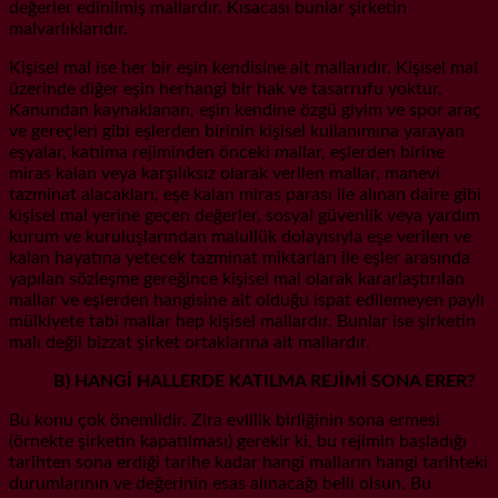
değerler edinilmiş mallardır. Kısacası bunlar şirketin
malvarlıklarıdır.
Kişisel mal ise her bir eşin kendisine ait mallarıdır. Kişisel mal
üzerinde diğer eşin herhangi bir hak ve tasarrufu yoktur.
Kanundan kaynaklanan, eşin kendine özgü giyim ve spor araç
ve gereçleri gibi eşlerden birinin kişisel kullanımına yarayan
eşyalar, katılma rejiminden önceki mallar, eşlerden birine
miras kalan veya karşılıksız olarak verilen mallar, manevi
tazminat alacakları, eşe kalan miras parası ile alınan daire gibi
kişisel mal yerine geçen değerler, sosyal güvenlik veya yardım
kurum ve kuruluşlarından malullük dolayısıyla eşe verilen ve
kalan hayatına yetecek tazminat miktarları ile eşler arasında
yapılan sözleşme gereğince kişisel mal olarak kararlaştırılan
mallar ve eşlerden hangisine ait olduğu ispat edilemeyen paylı
mülkiyete tabi mallar hep kişisel mallardır. Bunlar ise şirketin
malı değil bizzat şirket ortaklarına ait mallardır.
B) HANGİ HALLERDE KATILMA REJİMİ SONA ERER?
Bu konu çok önemlidir. Zira evlilik birliğinin sona ermesi
(örnekte şirketin kapatılması) gerekir ki, bu rejimin başladığı
tarihten sona erdiği tarihe kadar hangi malların hangi tarihteki
durumlarının ve değerinin esas alınacağı belli olsun. Bu