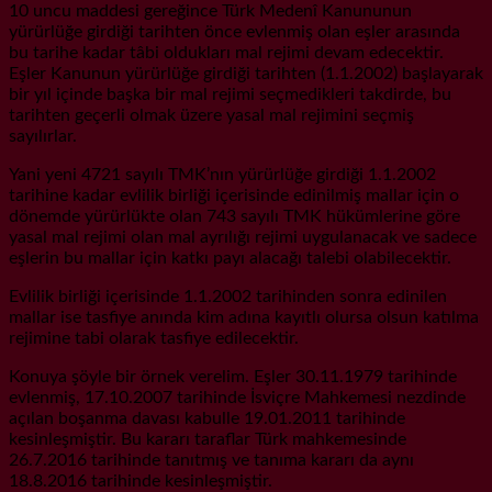
10 uncu maddesi gereğince Türk Medenî Kanununun
yürürlüğe girdiği tarihten önce evlenmiş olan eşler arasında
bu tarihe kadar tâbi oldukları mal rejimi devam edecektir.
Eşler Kanunun yürürlüğe girdiği tarihten (1.1.2002) başlayarak
bir yıl içinde başka bir mal rejimi seçmedikleri takdirde, bu
tarihten geçerli olmak üzere yasal mal rejimini seçmiş
sayılırlar.
Yani yeni 4721 sayılı TMK’nın yürürlüğe girdiği 1.1.2002
tarihine kadar evlilik birliği içerisinde edinilmiş mallar için o
dönemde yürürlükte olan 743 sayılı TMK hükümlerine göre
yasal mal rejimi olan mal ayrılığı rejimi uygulanacak ve sadece
eşlerin bu mallar için katkı payı alacağı talebi olabilecektir.
Evlilik birliği içerisinde 1.1.2002 tarihinden sonra edinilen
mallar ise tasfiye anında kim adına kayıtlı olursa olsun katılma
rejimine tabi olarak tasfiye edilecektir.
Konuya şöyle bir örnek verelim. Eşler 30.11.1979 tarihinde
evlenmiş, 17.10.2007 tarihinde İsviçre Mahkemesi nezdinde
açılan boşanma davası kabulle 19.01.2011 tarihinde
kesinleşmiştir. Bu kararı taraflar Türk mahkemesinde
26.7.2016 tarihinde tanıtmış ve tanıma kararı da aynı
18.8.2016 tarihinde kesinleşmiştir.