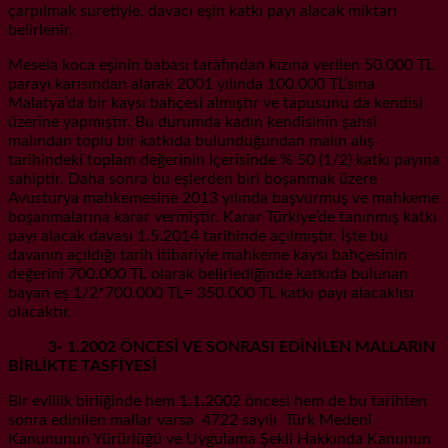
çarpılmak suretiyle, davacı eşin katkı payı alacak miktarı
belirlenir.
Mesela koca eşinin babası tarafından kızına verilen 50.000 TL
parayı karısından alarak 2001 yılında 100.000 TL’sına
Malatya’da bir kaysı bahçesi almıştır ve tapusunu da kendisi
üzerine yapmıştır. Bu durumda kadın kendisinin şahsi
malından toplu bir katkıda bulunduğundan malın alış
tarihindeki toplam değerinin içerisinde % 50 (1/2) katkı payına
sahiptir. Daha sonra bu eşlerden biri boşanmak üzere
Avusturya mahkemesine 2013 yılında başvurmuş ve mahkeme
boşanmalarına karar vermiştir. Karar Türkiye’de tanınmış katkı
payı alacak davası 1.5.2014 tarihinde açılmıştır. İşte bu
davanın açıldığı tarih itibariyle mahkeme kaysı bahçesinin
değerini 700.000 TL olarak belirlediğinde katkıda bulunan
bayan eş 1/2*700.000 TL= 350.000 TL katkı payı alacaklısı
olacaktır.
3- 1.2002 ÖNCESİ VE SONRASI EDİNİLEN MALLARIN
BİRLİKTE TASFİYESİ
Bir evlilik birliğinde hem 1.1.2002 öncesi hem de bu tarihten
sonra edinilen mallar varsa 4722 sayılı Türk Medenî
Kanununun Yürürlüğü ve Uygulama Şekli Hakkında Kanunun