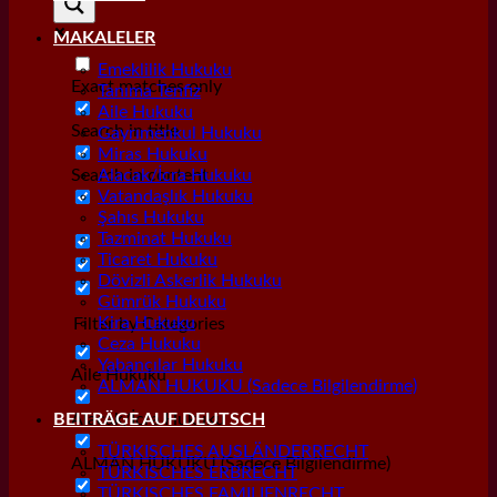
MAKALELER
Emeklilik Hukuku
Exact matches only
Tanıma Tenfiz
Aile Hukuku
Search in title
Gayrımenkul Hukuku
Miras Hukuku
Search in content
Alacak/İcra Hukuku
Vatandaşlık Hukuku
Şahıs Hukuku
Tazminat Hukuku
Ticaret Hukuku
Dövizli Askerlik Hukuku
Gümrük Hukuku
Kira Hukuku
Filter by Categories
Ceza Hukuku
Yabancılar Hukuku
Aile Hukuku
ALMAN HUKUKU (Sadece Bilgilendirme)
Alacak/İcra Hukuku
BEITRÄGE AUF DEUTSCH
TÜRKISCHES AUSLÄNDERRECHT
ALMAN HUKUKU (Sadece Bilgilendirme)
TÜRKISCHES ERBRECHT
TÜRKISCHES FAMILIENRECHT