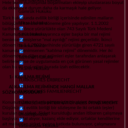
Hele buna yurtdışında boşanmaları ekleyip uluslararası boyut
da eklenince durum daha da karmaşık hale geliyor.
Gümrük Hukuku
Türk hukukunda evlilik birliği içerisinde edinilen malların
Miras Hukuku
bölüşümü konusu iki döneme göre yapılıyor. 1.1.2002
tarihinden önce yürürlükte olan 743 Sayılı Türk Medeni
Şahıs Hukuku
Kanunun hükümleri uyarınca eşler başka bir mal rejimi
benimsememişlerse “mal ayrılığı” rejimi geçerlidir. İkinci
dönem ise 1.1.2002 tarihinde yürürlüğe giren 4721 sayılı
Tanıma Tenfiz
kanunda benimsenen “katılma rejimi” dönemidir. Her iki
dönemde de diğer mal rejimleri eşler tarafından anlaşarak
Tazminat Hukuku
belirlenebilse de uygulamada en çok görünen yasal rejimler
olan bu iki mal rejimi burada izah edilecektir.
Ticaret Hukuku
1- KATILMA REJİMİ
TÜRKISCHES ERBRECHT
A) KATILMA REJİMİNDE HANGİ MALLAR
TÜRKISCHES FAMILIENRECHT
SÖZKONUSUDUR?
Konunun daha iyi anlaşılması için bir şirket örneği verelim.
TÜRKISCHES INTERNATIONALES PRIVATRECHT
Düşünün ki evlilik birliği bir sözleşme ile iki ortaklı (eşler)
kurulan bir şirket. Şirket kurulduğu andan itibaren çalışmaya
Uncategorized
başlıyor. Mal alıyor, kazanç elde ediyor, ortaklar kendilerine
ait mallardan şirket malına katkıda bulunuyor, çalışmasını
Vatandaşlık Hukuku