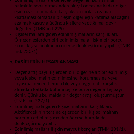
Edinilmiş mallara eklenecek değerler. Bunlar mal
rejiminin sona ermesinden bir yıl öncesine kadar diğer
eşin rızası alınmadan karşılıksız olanlarla zaman
kısıtlaması olmadan bir eşin diğer eşin katılma alacağını
azalmak kastıyla üçüncü kişilere yaptığı mal devir
değerleri (TMK md.229)
Kişisel mallara giden edinilmiş malların karşılıkları.
Örneğin eşlerden biri edinilmiş mala ilişkin bir borcu
kendi kişisel malından öderse denkleştirme yapılır (TMK
md. 230/1)
b) PASİFLERİN HESAPLANMASI
Değer artış payı. Eşlerden biri diğerine ait bir edinilmiş
veya kişisel malın edinilmesine, korunmasına veya
ihyasına hemen hemen hiç veya uygun bir karşılık
almadan katkıda bulunmuş ise buna değer artış payı
denir. Çünkü bu malda bir değer artışı oluşturmuştur.
(TMK md.227/1)
Edinilmiş mala giden kişisel malların karşılıkları.
Aktiflerdekinin tersine eşlerden biri kişisel malının
borcunu edinilmiş maldan öderse burada da
denkleştirme yapılır.
Edinilmiş mallara ilişkin mevcut borçlar. (TMK 231/1).