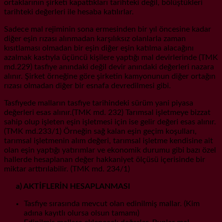
ortaklarının şirketi kapattıkları tarihteki değil, bölüştükleri
tarihteki değerleri ile hesaba katılırlar.
Sadece mal rejiminin sona ermesinden bir yıl öncesine kadar
diğer eşin rızası alınmadan karşılıksız olanlarla zaman
kısıtlaması olmadan bir eşin diğer eşin katılma alacağını
azalmak kastıyla üçüncü kişilere yaptığı mal devirlerinde (TMK
md.229) tasfiye anındaki değil devir anındaki değerleri nazara
alınır. Şirket örneğine göre şirketin kamyonunun diğer ortağın
rızası olmadan diğer bir esnafa devredilmesi gibi.
Tasfiyede malların tasfiye tarihindeki sürüm yani piyasa
değerleri esas alınır.(TMK md. 232) Tarımsal işletmeye bizzat
sahip olup işleten eşin işletmesi için ise gelir değeri esas alınır.
(TMK md.233/1) Örneğin sağ kalan eşin geçim koşulları,
tarımsal işletmenin alım değeri, tarımsal işletme kendisine ait
olan eşin yaptığı yatırımlar ve ekonomik durumu gibi bazı özel
hallerde hesaplanan değer hakkaniyet ölçüsü içerisinde bir
miktar arttırılabilir. (TMK md. 234/1)
a) AKTİFLERİN HESAPLANMASI
Tasfiye sırasında mevcut olan edinilmiş mallar. (Kim
adına kayıtlı olursa olsun tamamı)