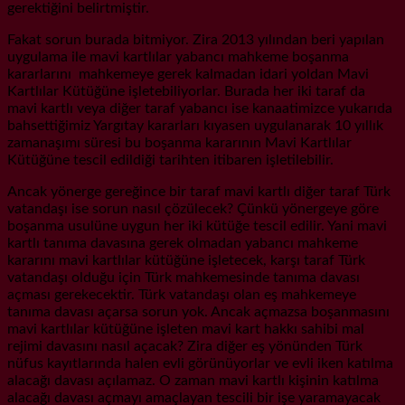
gerektiğini belirtmiştir.
Fakat sorun burada bitmiyor. Zira 2013 yılından beri yapılan
uygulama ile mavi kartlılar yabancı mahkeme boşanma
kararlarını mahkemeye gerek kalmadan idari yoldan Mavi
Kartlılar Kütüğüne işletebiliyorlar. Burada her iki taraf da
mavi kartlı veya diğer taraf yabancı ise kanaatimizce yukarıda
bahsettiğimiz Yargıtay kararları kıyasen uygulanarak 10 yıllık
zamanaşımı süresi bu boşanma kararının Mavi Kartlılar
Kütüğüne tescil edildiği tarihten itibaren işletilebilir.
Ancak yönerge gereğince bir taraf mavi kartlı diğer taraf Türk
vatandaşı ise sorun nasıl çözülecek? Çünkü yönergeye göre
boşanma usulüne uygun her iki kütüğe tescil edilir. Yani mavi
kartlı tanıma davasına gerek olmadan yabancı mahkeme
kararını mavi kartlılar kütüğüne işletecek, karşı taraf Türk
vatandaşı olduğu için Türk mahkemesinde tanıma davası
açması gerekecektir. Türk vatandaşı olan eş mahkemeye
tanıma davası açarsa sorun yok. Ancak açmazsa boşanmasını
mavi kartlılar kütüğüne işleten mavi kart hakkı sahibi mal
rejimi davasını nasıl açacak? Zira diğer eş yönünden Türk
nüfus kayıtlarında halen evli görünüyorlar ve evli iken katılma
alacağı davası açılamaz. O zaman mavi kartlı kişinin katılma
alacağı davası açmayı amaçlayan tescili bir işe yaramayacak