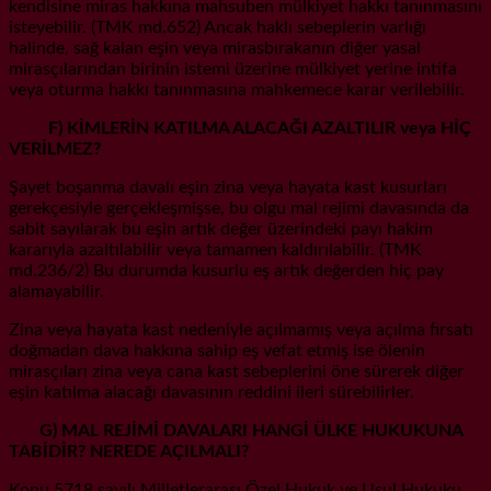
kendisine miras hakkına mahsuben mülkiyet hakkı tanınmasını
isteyebilir. (TMK md.652) Ancak haklı sebeplerin varlığı
halinde, sağ kalan eşin veya mirasbırakanın diğer yasal
mirasçılarından birinin istemi üzerine mülkiyet yerine intifa
veya oturma hakkı tanınmasına mahkemece karar verilebilir.
F) KİMLERİN KATILMA ALACAĞI AZALTILIR veya HİÇ
VERİLMEZ?
Şayet boşanma davalı eşin zina veya hayata kast kusurları
gerekçesiyle gerçekleşmişse, bu olgu mal rejimi davasında da
sabit sayılarak bu eşin artık değer üzerindeki payı hakim
kararıyla azaltılabilir veya tamamen kaldırılabilir. (TMK
md.236/2) Bu durumda kusurlu eş artık değerden hiç pay
alamayabilir.
Zina veya hayata kast nedeniyle açılmamış veya açılma fırsatı
doğmadan dava hakkına sahip eş vefat etmiş ise ölenin
mirasçıları zina veya cana kast sebeplerini öne sürerek diğer
eşin katılma alacağı davasının reddini ileri sürebilirler.
G) MAL REJİMİ DAVALARI HANGİ ÜLKE HUKUKUNA
TABİDİR? NEREDE AÇILMALI?
Konu 5718 sayılı Milletlerarası Özel Hukuk ve Usul Hukuku