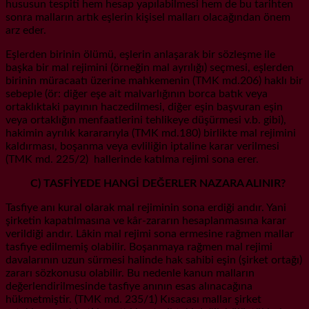
hususun tespiti hem hesap yapılabilmesi hem de bu tarihten
sonra malların artık eşlerin kişisel malları olacağından önem
arz eder.
Eşlerden birinin ölümü, eşlerin anlaşarak bir sözleşme ile
başka bir mal rejimini (örneğin mal ayrılığı) seçmesi, eşlerden
birinin müracaatı üzerine mahkemenin (TMK md.206) haklı bir
sebeple (ör: diğer eşe ait malvarlığının borca batık veya
ortaklıktaki payının haczedilmesi, diğer eşin başvuran eşin
veya ortaklığın menfaatlerini tehlikeye düşürmesi v.b. gibi),
hakimin ayrılık karararıyla (TMK md.180) birlikte mal rejimini
kaldırması, boşanma veya evliliğin iptaline karar verilmesi
(TMK md. 225/2) hallerinde katılma rejimi sona erer.
C) TASFİYEDE HANGİ DEĞERLER NAZARA ALINIR?
Tasfiye anı kural olarak mal rejiminin sona erdiği andır. Yani
şirketin kapatılmasına ve kâr-zararın hesaplanmasına karar
verildiği andır. Lâkin mal rejimi sona ermesine rağmen mallar
tasfiye edilmemiş olabilir. Boşanmaya rağmen mal rejimi
davalarının uzun sürmesi halinde hak sahibi eşin (şirket ortağı)
zararı sözkonusu olabilir. Bu nedenle kanun malların
değerlendirilmesinde tasfiye anının esas alınacağına
hükmetmiştir. (TMK md. 235/1) Kısacası mallar şirket