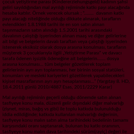
çocuk yetiştirme parası (Kindererziehungsgeld) kadının şahsi
geliri sayıldığından mal ayrılığı rejiminde katkı payı alacağında
hesaba katılır. Örnek verecek olursak ; “…….. davanın katkı
payı alacağı niteliğinde olduğu dikkate alınarak, tarafların
evlendikleri 1.8.1988 tarihi ile en son satın alınan
taşınmazların satın alındığı 1.5.2001 tarihi arasındaki
davalının çalıştığı işyerinden alınan maaş ve diğer gelirlerine
ait bilgi ve belgelerin davalı taraftan veya çalıştığı işyerinden
istenerek eksiksiz olarak dosya arasına konulması, tarafların
müşterek 3 çocuklarıyla ilgili „Yetiştirme Parası“ ve davacı
tarafa ödenen işsizlik ödeneğine ait belgelerin……. dosya
arasına konulması… tüm belgeler gözetilerek toplam
gelirlerinin ayrı ayrı toplanması, her birinin sosyal statüleri,
konumları ve mesleki kariyerleri gözetilerek yapabilecekleri
kişisel masraflarının ayrı ayrı hesaplanması…” (Yargıtay 8. HD,
18.4.2011 günlü 2010/4887 Esas, 2011/2229 Karar)
Mal ayrılığı rejiminin geçerli olduğu dönemde satın alınan
tasfiyeye konu mala, düzenli gelir dışındaki diğer malvarlığı
(ziynet, miras, bağış vs gibi) ile toplu katkıda bulunulduğu
iddia edildiğinde; katkıda kullanılan malvarlığı değerinin,
tasfiyeye konu malın satın alma tarihindeki bedelinin tamamı
karşısındaki oranı saptanarak, bulunan bu katkı oranının,
tasfiyeye konu malın dava tarihindeki sürüm(rayiç) değeri ile