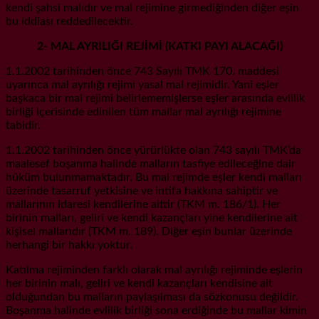
kendi şahsi malıdır ve mal rejimine girmediğinden diğer eşin
bu iddiası reddedilecektir.
2- MAL AYRILIĞI REJİMİ (KATKI PAYI ALACAĞI)
1.1.2002 tarihinden önce 743 Sayılı TMK 170. maddesi
uyarınca mal ayrılığı rejimi yasal mal rejimidir. Yani eşler
başkaca bir mal rejimi belirlememişlerse eşler arasında evlilik
birliği içerisinde edinilen tüm mallar mal ayrılığı rejimine
tabidir.
1.1.2002 tarihinden önce yürürlükte olan 743 sayılı TMK’da
maalesef boşanma halinde malların tasfiye edileceğine dair
hüküm bulunmamaktadır. Bu mal rejimde eşler kendi malları
üzerinde tasarruf yetkisine ve intifa hakkına sahiptir ve
mallarının idaresi kendilerine aittir (TKM m. 186/1). Her
birinin malları, geliri ve kendi kazançları yine kendilerine ait
kişisel mallarıdır (TKM m. 189). Diğer eşin bunlar üzerinde
herhangi bir hakkı yoktur.
Katılma rejiminden farklı olarak mal ayrılığı rejiminde eşlerin
her birinin malı, geliri ve kendi kazançları kendisine ait
olduğundan bu malların paylaşılması da sözkonusu değildir.
Boşanma halinde evlilik birliği sona erdiğinde bu mallar kimin