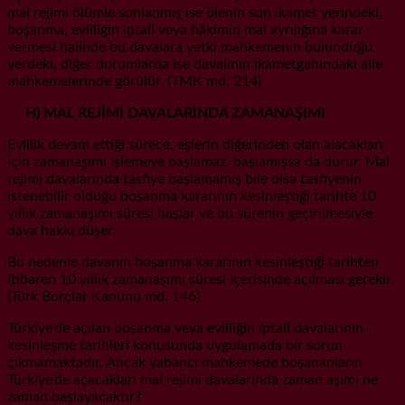
mal rejimi ölümle sonlanmış ise ölenin son ikamet yerindeki,
boşanma, evliliğin iptali veya hâkimin mal ayrılığına karar
vermesi halinde bu davalara yetki mahkemenin bulunduğu
yerdeki, diğer durumlarda ise davalının ikametgahındaki aile
mahkemelerinde görülür. (TMK md. 214)
H) MAL REJİMİ DAVALARINDA ZAMANAŞIMI
Evlilik devam ettiği sürece, eşlerin diğerinden olan alacakları
için zamanaşımı işlemeye başlamaz, başlamışsa da durur. Mal
rejimi davalarında tasfiye başlamamış bile olsa tasfiyenin
istenebilir olduğu boşanma kararının kesinleştiği tarihte 10
yıllık zamanaşımı süresi başlar ve bu sürenin geçirilmesiyle
dava hakkı düşer.
Bu nedenle davanın boşanma kararının kesinleştiği tarihten
itibaren 10 yıllık zamanaşımı süresi içerisinde açılması gerekir.
(Türk Borçlar Kanunu md. 146)
Türkiye’de açılan boşanma veya evliliğin iptali davalarının
kesinleşme tarihleri konusunda uygulamada bir sorun
çıkmamaktadır. Ancak yabancı mahkemede boşananların
Türkiye’de açacakları mal rejimi davalarında zaman aşımı ne
zaman başlayacaktır?