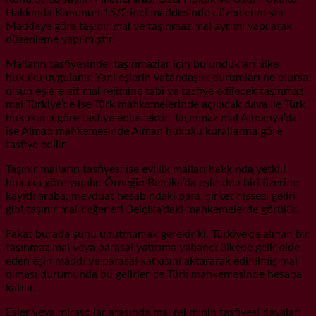
Hakkında Kanunun 15/2 inci maddesinde düzenlenmiştir.
Maddeye göre taşınır mal ve taşınmaz mal ayrımı yapılarak
düzenleme yapılmıştır.
Malların tasfiyesinde, taşınmazlar için bulundukları ülke
hukuku uygulanır. Yani eşlerin vatandaşlık durumları ne olursa
olsun eşlere ait mal rejimine tabi ve tasfiye edilecek taşınmaz
mal Türkiye’de ise Türk mahkemelerinde açılacak dava ile Türk
hukukuna göre tasfiye edilecektir. Taşınmaz mal Almanya’da
ise Alman mahkemesinde Alman hukuku kurallarına göre
tasfiye edilir.
Taşınır malların tasfiyesi ise evlilik malları hakkında yetkili
hukuka göre yapılır. Örneğin Belçika’da eşlerden biri üzerine
kayıtlı araba, mevduat hesabındaki para, şirket hissesi geliri
gibi taşınır mal değerleri Belçika’daki mahkemelerde görülür.
Fakat burada şunu unutmamak gerekir ki, Türkiye’de alınan bir
taşınmaz mal veya parasal yatırıma yabancı ülkede gelir elde
eden eşin maddi ve parasal katkısını aktararak edinilmiş mal
olması durumunda bu gelirler de Türk mahkemesinde hesaba
katılır.
Eşler veya mirasçılar arasında mal rejiminin tasfiyesi davaları