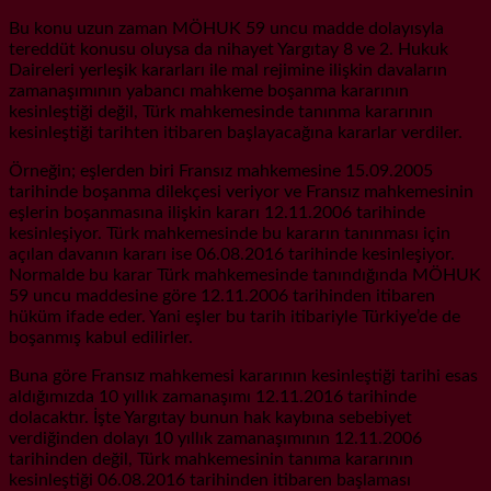
Bu konu uzun zaman MÖHUK 59 uncu madde dolayısyla
tereddüt konusu oluysa da nihayet Yargıtay 8 ve 2. Hukuk
Daireleri yerleşik kararları ile mal rejimine ilişkin davaların
zamanaşımının yabancı mahkeme boşanma kararının
kesinleştiği değil, Türk mahkemesinde tanınma kararının
kesinleştiği tarihten itibaren başlayacağına kararlar verdiler.
Örneğin; eşlerden biri Fransız mahkemesine 15.09.2005
tarihinde boşanma dilekçesi veriyor ve Fransız mahkemesinin
eşlerin boşanmasına ilişkin kararı 12.11.2006 tarihinde
kesinleşiyor. Türk mahkemesinde bu kararın tanınması için
açılan davanın kararı ise 06.08.2016 tarihinde kesinleşiyor.
Normalde bu karar Türk mahkemesinde tanındığında MÖHUK
59 uncu maddesine göre 12.11.2006 tarihinden itibaren
hüküm ifade eder. Yani eşler bu tarih itibariyle Türkiye’de de
boşanmış kabul edilirler.
Buna göre Fransız mahkemesi kararının kesinleştiği tarihi esas
aldığımızda 10 yıllık zamanaşımı 12.11.2016 tarihinde
dolacaktır. İşte Yargıtay bunun hak kaybına sebebiyet
verdiğinden dolayı 10 yıllık zamanaşımının 12.11.2006
tarihinden değil, Türk mahkemesinin tanıma kararının
kesinleştiği 06.08.2016 tarihinden itibaren başlaması