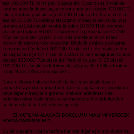
eşe 100.000 TL miras payı düşecektir. Oysa bu eş öncelikle
katılma alacağı davası açsa ve sonunda artık değer 100.000 TL
çıksa, katılma payı alacağı 50.000 TL olacaktır. Kalan ve ölen
eşe ait 50.000 TL katılma alacağının mirasçısı olarak da payı
oranında (1/4) alacaklısı olduğundan 10.000 TL’de orandan
alacak ve toplam 60.000 TL’sını kendisi geriye kalan 40.000
TL’yi ise çocuklar payları oranında öncelikle miras kalan
malvarlığından (tereke) alacaktır. Böylelikle miras paylaşıma
konu malvarlığı değeri 300.000 TL olacaktır. Bu paylaşımdan
da sağ kalan eşe 1/4 hisse ile 75.000 TL verileceğinden toplam
alacağı 135.000 TL’sı olacaktır. Yani miras payı % 25 olarak
100.000 TL alacakken katılma alacağı payı ile birlikte toplam
malın % 33,75’ini almış olacaktır.
Bunun için mutlaka ve öncelikle katılma alacağı davası
açmakta fayda bulunmaktadır. Çünkü sağ kalan eş çocuklara
veya diğer mirasçılara göre bu malların edinilmesinde
onlardan daha fazla emek ve sermayeye sahip olduğundan
hakkının da daha fazla olması gerekir.
E) KATILMA ALACAĞI BORÇLUSU MALI MI VERECEK
YOKSA PARASINI MI?
Bu bir alacaktır. Yoksa tasfiye halinde diğer eşin mülkiyetinde