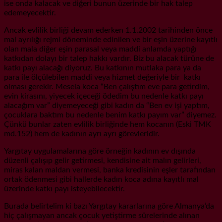
ise onda kalacak ve diğeri bunun üzerinde bir hak talep
edemeyecektir.
Ancak evlilik birliği devam ederken 1.1.2002 tarihinden önce
mal ayrılığı rejmi döneminde edinilen ve bir eşin üzerine kayıtlı
olan mala diğer eşin parasal veya maddi anlamda yaptığı
katkıdan dolayı bir talep hakkı vardır. Biz bu alacak türüne de
katkı payı alacağı diyoruz. Bu katkının mutlaka para ya da
para ile ölçülebilen maddi veya hizmet değeriyle bir katkı
olması gerekir. Mesela koca “Ben çalıştım eve para getirdim,
evin kirasını, yiyecek içeceği ödedim bu nedenle katkı payı
alacağım var” diyemeyeceği gibi kadın da “Ben ev işi yaptım,
çocuklara baktım bu nedenle benim katkı payım var” diyemez.
Çünkü bunlar zaten evlilik birliğinde hem kocanın (Eski TMK
md.152) hem de kadının ayrı ayrı görevleridir.
Yargıtay uygulamalarına göre örneğin kadının ev dışında
düzenli çalışıp gelir getirmesi, kendisine ait malın gelirleri,
miras kalan maldan vermesi, banka kredisinin eşler tarafından
ortak ödenmesi gibi hallerde kadın koca adına kayıtlı mal
üzerinde katkı payı isteyebilecektir.
Burada belirtelim ki bazı Yargıtay kararlarına göre Almanya’da
hiç çalışmayan ancak çocuk yetiştirme sürelerinde alınan