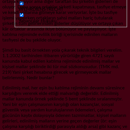
ortaya koyuyor ama diğer taraftan bu şirketin giderleri de
oluyor. Daha sonra ortaklar şirketi kapatmaya, tasfiye etmeye
WEHRDIENSTRECHT
ve kendi yollarına gitmeye karar veriyorlar. İşte bu tasfiye
işlemi yapılırken ortakların şahsi malları hariç tutularak
Yabancılar Hukuku
şirketin tüm gelirlerinden giderler düşülüyor ve ortaya çıkan
kâr ortaklar arasında ikiye bölünüyor ve paylaşılıyor. İşte
katılma rejiminde evlilik birliği içerisinde edinilen malların
tasfiyesi de bu şekilde oluyor.
Şimdi bu basit örnekten yola çıkarak teknik bilgileri verelim.
1.1.2002 tarihinden itibaren yürürlüğe giren 4721 sayılı
kanunda kabul edilen katılma rejiminde edinilmiş mallar ve
kişisel mallar şeklinde iki tür mal sözkonusudur. (TMK md.
219) Yani şirket hesabına girecek ve girmeyecek mallar
belirlenmiş. Nedir bunlar?
Edinilmiş mal, her eşin bu katılma rejiminin devamı süresince
karşılığını vererek elde ettiği malvarlığı değeridir. Edinilmiş
mallar kanunda örnek şeklinde 5 bent şeklinde sıralanmıştır.
Yani bir eşin çalışmasının karşılığı olan kazançlar, sosyal
güvenlik veya yardım kuruluşlarının ödemeleri, çalışma
gücünün kaybı dolayısıyla ödenen tazminatlar, kişisel malların
gelirleri, edinilmiş malların yerine geçen değerler (ör: eşin
çalışma karşılığı biriktirdiği parasıyla aldığı arsa) gibi kazanç ve