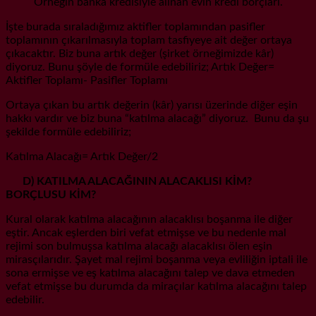
Örneğin banka kredisiyle alınan evin kredi borçları.
İşte burada sıraladığımız aktifler toplamından pasifler
toplamının çıkarılmasıyla toplam tasfiyeye ait değer ortaya
çıkacaktır. Biz buna artık değer (şirket örneğimizde kâr)
diyoruz. Bunu şöyle de formüle edebiliriz; Artık Değer=
Aktifler Toplamı- Pasifler Toplamı
Ortaya çıkan bu artık değerin (kâr) yarısı üzerinde diğer eşin
hakkı vardır ve biz buna “katılma alacağı” diyoruz. Bunu da şu
şekilde formüle edebiliriz;
Katılma Alacağı= Artık Değer/2
D) KATILMA ALACAĞININ ALACAKLISI KİM?
BORÇLUSU KİM?
Kural olarak katılma alacağının alacaklısı boşanma ile diğer
eştir. Ancak eşlerden biri vefat etmişse ve bu nedenle mal
rejimi son bulmuşsa katılma alacağı alacaklısı ölen eşin
mirasçılarıdır. Şayet mal rejimi boşanma veya evliliğin iptali ile
sona ermişse ve eş katılma alacağını talep ve dava etmeden
vefat etmişse bu durumda da miraçılar katılma alacağını talep
edebilir.