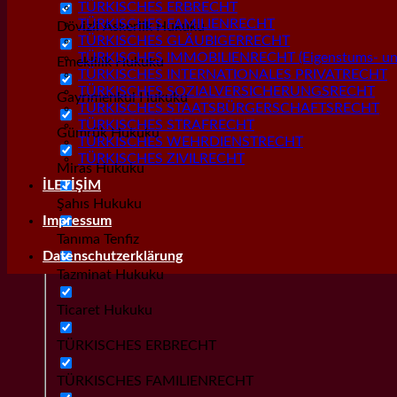
TÜRKISCHES ERBRECHT
TÜRKISCHES FAMILIENRECHT
Dövizli Askerlik Hukuku
TÜRKISCHES GLÄUBIGERRECHT
TÜRKISCHES IMMOBILIENRECHT (Eigenstums- und
Emeklilik Hukuku
TÜRKISCHES INTERNATIONALES PRIVATRECHT
TÜRKISCHES SOZIALVERSICHERUNGSRECHT
Gayrımenkul Hukuku
TÜRKISCHES STAATSBÜRGERSCHAFTSRECHT
TÜRKISCHES STRAFRECHT
Gümrük Hukuku
TÜRKISCHES WEHRDIENSTRECHT
TÜRKISCHES ZIVILRECHT
Miras Hukuku
İLETİŞİM
Şahıs Hukuku
Impressum
Tanıma Tenfiz
Datenschutzerklärung
Tazminat Hukuku
Ticaret Hukuku
TÜRKISCHES ERBRECHT
TÜRKISCHES FAMILIENRECHT