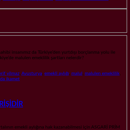
 insanımız da Türkiye’den yurtdışı borçlanma yolu ile
kiye’de malulen emeklilik şartları nelerdir?
rif yilmaz
,
Avusturya
,
emekli aylığı
,
malul
,
malulen emeklilik
,
nda ikamet
RİŞİDİR
ının emekli aylığına hak kazanabilmesi için ASGARİ PRİM