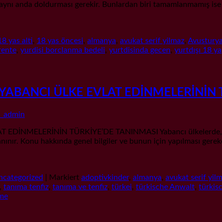
ynı anda doldurması gerekir. Bunlardan biri tamamlanmamış ise
18 yas alti
,
18 yas öncesi
,
almanya
,
avukat serif yilmaz
,
Avustury
rente
,
yurdisi borclanma bedeli
,
yurtdisinda gecen
,
yurtdışı 18 ya
ABANCI ÜLKE EVLAT EDİNMELERİNİN 
_admin
ELERİNİN TÜRKİYE’DE TANINMASI Yabancı ülkelerde, o ülke 
tanınır. Konu hakkında genel bilgiler ve bunun için yapılması 
ncategorized
|
Markiert
adoptivkinder
,
almanya
,
avukat serif yil
,
tanıma tenfiz
,
tanıma ve tenfiz
,
türkei
,
türkische Anwalt
,
türkis
me