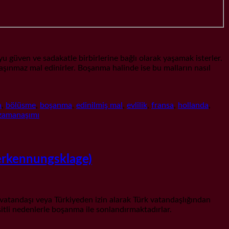
 ve sadakatle birbirlerine bağlı olarak yaşamak isterler.
taşınmaz mal edinirler. Boşanma halinde ise bu malların nasıl
a
,
bölüsme
,
boşanma
,
edinilmiş mal
,
evlilik
,
fransa
,
hollanda
,
zamanaşımı
kennungsklage)
şı veya Türkiyeden izin alarak Türk vatandaşlığından
şitli nedenlerle boşanma ile sonlandırmaktadırlar.