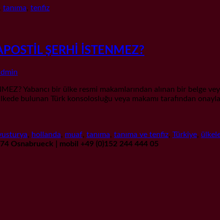
,
tanıma
,
tenfiz
APOSTİL ŞERHİ İSTENMEZ?
admin
ancı bir ülke resmi makamlarından alınan bir belge veya karar
ülkede bulunan Türk konsolosluğu veya makamı tarafından onaylan
vusturya
,
hollanda
,
muaf
,
tanıma
,
tanıma ve tenfiz
,
Türkiye
,
ülkel
9074 Osnabrueck | mobil +49 (0)152 244 444 05