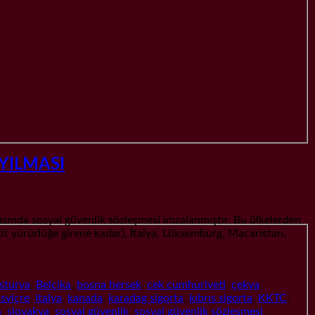
AYILMASI
a sosyal güvenlik sözleşmesi imzalanmıştır. Bu ülkelerden
it yürürlüğe girene kadar), İtalya, Lüksemburg, Macaristan,
sturya
,
Belçika
,
bosna hersek
,
cek cumhuriyeti
,
çekya
,
İsviçre
,
italya
,
kanada
,
karadag sigorta
,
kıbrıs sigorta
,
KKTC
,
n
,
slovakya
,
sosyal güvenlik
,
sosyal güvenlik sözlesmesi
,