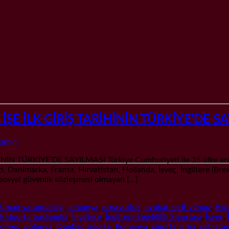
E İLK GİRİŞ TARİHİNİN TÜRKİYE’DE S
dmin
ÜRKİYE’DE SAYILMASI Türkiye Cumhuriyeti ile 35 ülke arasınd
 Danimarka, Fransa, Hırvatistan, Hollanda, İsveç, İngiltere (Brex
 sosyal güvenlik sözleşmesi olmayan […]
Alman vatandasligi
,
almanya
,
arnavutluk
,
avukat serif yilmaz
,
Avu
lk sigorta baslangici
,
İngiltere
,
İngiltere Emeklilik Sigortası
,
İsveç
,
orvec
,
polanya
,
Quebec sigorta
,
Romanya
,
sigorta girişi
,
sırbista