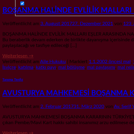
BOŞANMA HALİNDE EVLİLİK MALLARI 
Yabancılar Hukuku
Veröffentlicht am
3. August 2017
27. Dezember 2021
von
123_
BOŞANMA HALİNDE EVLİLİK MALLARI EŞLER ARASINDA NASIL BÖLÜ
Bu beraberlik devam ederken de birlikte dayanışma içerisinde dah
paylaşılacağı ve tasfiye edileceği […]
Weiterlesen
→
Veröffentlicht am
Aile Hukuku
|
Markiert
1.1.2002 öncesi mal
,
İsviçre
,
katılma
,
katkı payı
,
mal bölüşme
,
mal paylaşımı
,
mal reji
Tanıma Tenfiz
AVUSTURYA MAHKEMESİ BOŞANMA KARA
Veröffentlicht am
2. Februar 2017
31. März 2020
von
Av. Serif 
AVUSTURYA MAHKEMESİ BOŞANMA KARARININ TÜRKİYE’DE TANINM
çıkan Pembe/Mavi Kart hakkı sahibi insanımız arzu edilmese de, g
Weiterlesen
→