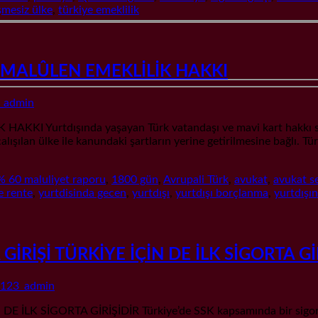
şmesiz ülke
,
türkiye emeklilik
 MALÛLEN EMEKLİLİK HAKKI
_admin
urtdışında yaşayan Türk vatandaşı ve mavi kart hakkı sahibi
ışılan ülke ile kanundaki şartların yerine getirilmesine bağlı. Tür
% 60 maluliyet raporu
,
1800 gün
,
Avrupali Türk
,
avukat
,
avukat se
e rente
,
yurtdisinda gecen
,
yurtdışı
,
yurtdışı borçlanma
,
yurtdışı
İRİŞİ TÜRKİYE İÇİN DE İLK SİGORTA Gİ
123_admin
LK SİGORTA GİRİŞİDİR Türkiye’de SSK kapsamında bir sigortal