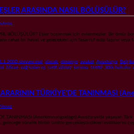
EŞLER ARASINDA NASIL BÖLÜŞÜLÜR?
admin
ŞÜLÜR? Eşler boşanmak için evlenmezler. Bir ömür boyu güven
a rahat bir hayat ve gelecekleri için tasarruf edip taşınır veya 
1.1.2002 sonrası mal
,
alacak
,
almanya
,
avukat
,
Avusturya
,
Belçik
mi
,
Miras
,
sağ kalan eş
,
serif yilmaz
,
tanıma
,
tenfiz
,
Türk hukuku
,
RININ TÜRKİYE’DE TANINMASI (Aner
Yilmaz
ASI (Anerkennungsklage) Avusturya’da yaşayan Türk vatanda
eleceğe yönelik binbir ümitle gerçekleştirdikleri evliliklerini çe