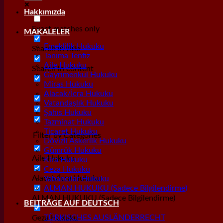
Hakkımızda
Exact matches only
MAKALELER
Emeklilik Hukuku
Search in title
Tanıma Tenfiz
Aile Hukuku
Search in content
Gayrımenkul Hukuku
Miras Hukuku
Alacak/İcra Hukuku
Vatandaşlık Hukuku
Şahıs Hukuku
Tazminat Hukuku
Ticaret Hukuku
Filter by Categories
Dövizli Askerlik Hukuku
Gümrük Hukuku
Aile Hukuku
Kira Hukuku
Ceza Hukuku
Alacak/İcra Hukuku
Yabancılar Hukuku
ALMAN HUKUKU (Sadece Bilgilendirme)
ALMAN HUKUKU (Sadece Bilgilendirme)
BEITRÄGE AUF DEUTSCH
TÜRKISCHES AUSLÄNDERRECHT
Ceza Hukuku