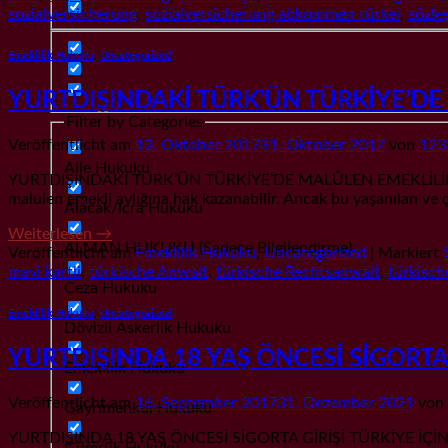
sozialversicherung
,
sozialversicherung abkommen türkei
,
sözle
Emeklilik Hukuku
,
Uncategorized
YURTDIŞINDAKİ TÜRK’ÜN TÜRKİYE’DE
Filter by Categories
Veröffentlicht am
12. Oktober 2017
31. Oktober 2017
von
123
Aile Hukuku
YURTDIŞINDAKİ TÜRK’ÜN TÜRKİYE’DE MALÛLEN EMEKLİLİK HAKKI Y
malulen emekli aylığına hak kazanabilir. Ancak bu yaşanılan ve çal
Alacak/İcra Hukuku
Weiterlesen
→
ALMAN HUKUKU (Sadece Bilgilendirme)
Veröffentlicht am
Emeklilik Hukuku
,
Uncategorized
|
Markiert
mavi kartli
,
türkische Anwalt
,
türkische Rechtsanwalt
,
türkisch
Ceza Hukuku
Emeklilik Hukuku
,
Uncategorized
Dövizli Askerlik Hukuku
YURTDIŞINDA 18 YAŞ ÖNCESİ SİGORTA G
Emeklilik Hukuku
Veröffentlicht am
16. September 2017
31. Dezember 2021
von
Gayrımenkul Hukuku
YURTDIŞINDA 18 YAŞ ÖNCESİ SİGORTA GİRİŞİ TÜRKİYE İÇİN DE İ
Gümrük Hukuku