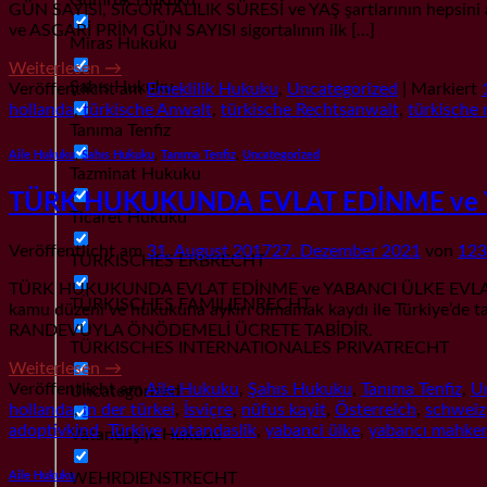
GÜN SAYISI, SİGORTALILIK SÜRESİ ve YAŞ şartlarının hepsini a
ve ASGARİ PRİM GÜN SAYISI sigortalının ilk […]
Miras Hukuku
Weiterlesen
→
Şahıs Hukuku
Veröffentlicht am
Emeklilik Hukuku
,
Uncategorized
|
Markiert
hollanda
,
türkische Anwalt
,
türkische Rechtsanwalt
,
türkische 
Tanıma Tenfiz
Aile Hukuku
,
Şahıs Hukuku
,
Tanıma Tenfiz
,
Uncategorized
Tazminat Hukuku
TÜRK HUKUKUNDA EVLAT EDİNME ve Y
Ticaret Hukuku
Veröffentlicht am
31. August 2017
27. Dezember 2021
von
123
TÜRKISCHES ERBRECHT
TÜRK HUKUKUNDA EVLAT EDİNME ve YABANCI ÜLKE EVLAT EDİNM
TÜRKISCHES FAMILIENRECHT
kamu düzeni ve hukukuna aykırı olmamak kaydı ile Türkiye’de 
RANDEVUYLA ÖNÖDEMELİ ÜCRETE TABİDİR.
TÜRKISCHES INTERNATIONALES PRIVATRECHT
Weiterlesen
→
Veröffentlicht am
Aile Hukuku
,
Şahıs Hukuku
,
Tanıma Tenfiz
,
U
Uncategorized
hollanda
,
in der türkei
,
İsviçre
,
nüfus kayit
,
Österreich
,
schweiz
adoptivkind
,
Türkiye
,
vatandaslik
,
yabanci ülke
,
yabancı mahke
Vatandaşlık Hukuku
WEHRDIENSTRECHT
Aile Hukuku