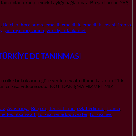
 tamamlana kadar emekli aylığı bağlanmaz. Bu şartlardan YAŞ
a
,
Belçika
,
borclanma
,
emekli
,
emeklilik
,
emeklilik kasasi
,
fransa
,
ş
,
yurtdışı borçlanma
,
yurtdışında ikamet
TÜRKİYE’DE TANINMASI
hukuklarına göre verilen evlat edinme kararları Türk
gerekenler kısa videomuzda.. NOT: DANIŞMA HİZMETİMİZ
maz
,
Avusturya
,
Belçika
,
deutschland
,
evlat edinme
,
fransa
,
che Rechtsanwalt
,
türkischer adoptivvater
,
türkisches