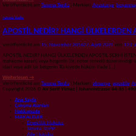
Veröffentlicht am
Tanıma Tenfiz
|
Markiert
Avusturya
,
boşanma
Tanıma Tenfiz
APOSTİL NEDİR? HANGİ ÜLKELERDEN 
Veröffentlicht am
15. November 2016
27. April 2021
von
123_
APOSTİL NEDİR? HANGİ ÜLKELERDEN APOSTİL ŞERHİ İSTENMEZ? Yab
mahkeme kararı) veya belgenin (ör: noter senedi) düzenlendiği 
idari veya adli bir belgenin Türkiye’de hüküm ifade […]
Weiterlesen
→
Veröffentlicht am
Tanıma Tenfiz
|
Markiert
almanya
,
apostile
,
A
Copyright 2026 ©
AV Serif Yilmaz | Johannistrasse 84-85 | 4
Ana Sayfa
Çalışma Alanları
Hakkımızda
MAKALELER
Emeklilik Hukuku
Tanıma Tenfiz
Aile Hukuku