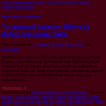
rente
,
versichrungsverlauf
,
yurtdisinda gecen
,
yurtdışı
,
yurtdışı borçlanma
Emeklilik Hukuku
,
Uncategorized
Yurtdışındaki kadınların Türkiye’de
doğum borçlanması hakkı
Veröffentlicht am
22. August 2017
14. März 2019
von
123_admin
Yurtdışındaki kadınların Türkiye’de doğum borçlanması hakkı
Doğum yapan kadın ister yurtdışında ister Türkiye’de çocuk
dünyaya getirsin sigorta girişinden sonraki bu doğumlarını
borçlanma hakkı var. Doğum borçlanması yurtdışında yaşayan
kadınlara Türkiye’den emekliliklerinde birçok avantajlar
sağlamaktadır…
Weiterlesen
→
Veröffentlicht am
Emeklilik Hukuku
,
Uncategorized
|
Markiert
Bagkur
,
çocuk doğumu
,
dogum
,
doğum borçlanması
,
emekli
,
emekli maaşı
,
Emekli sandığı
,
emeklilik
,
emeklilik şartları
,
SGK
,