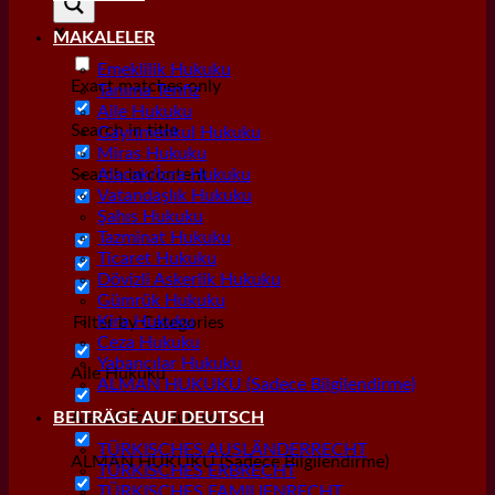
MAKALELER
Emeklilik Hukuku
Exact matches only
Tanıma Tenfiz
Aile Hukuku
Search in title
Gayrımenkul Hukuku
Miras Hukuku
Search in content
Alacak/İcra Hukuku
Vatandaşlık Hukuku
Şahıs Hukuku
Tazminat Hukuku
Ticaret Hukuku
Dövizli Askerlik Hukuku
Gümrük Hukuku
Kira Hukuku
Filter by Categories
Ceza Hukuku
Yabancılar Hukuku
Aile Hukuku
ALMAN HUKUKU (Sadece Bilgilendirme)
Alacak/İcra Hukuku
BEITRÄGE AUF DEUTSCH
TÜRKISCHES AUSLÄNDERRECHT
ALMAN HUKUKU (Sadece Bilgilendirme)
TÜRKISCHES ERBRECHT
TÜRKISCHES FAMILIENRECHT