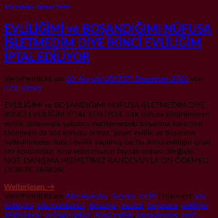
Aile Hukuku
,
Tanıma Tenfiz
EVLİLİĞİMİ ve BOŞANDIĞIMI NÜFUSA
İŞLETMEDİM DİYE İKİNCİ EVLİLİĞİM
İPTAL EDİLİYOR
Veröffentlicht am
20. August 2017
27. Dezember 2021
von
123_admin
EVLİLİĞİMİ ve BOŞANDIĞIMI NÜFUSA İŞLETMEDİM DİYE
İKİNCİ EVLİLİĞİM İPTAL EDİLİYOR Türk nüfusa bildirilmeyen
evlilik dolayısıyla yabancı mahkemedeki boşanma kararının
tanınması da söz konusu olmaz. Şayet evlilik ve boşanma
halledilmeden ikinci evlilik yapılmış ise bu ikinci evliliğin iptali
söz konusudur. Kısa videomuzun faydalı olması dileğiyle…
NOT: DANIŞMA HİZMETİMİZ RANDEVUYLA ÖN ÖDEMELİ
ÜCRETE TABİDİR.
Weiterlesen
→
Veröffentlicht am
Aile Hukuku
,
Tanıma Tenfiz
|
Markiert
aile
birleşimi
,
aile mahkemsi
,
almanya
,
avukat
,
boşanma
,
evliligin
bildirilmesi
,
evliligin iptali
,
ikinci evlilik
,
konsolosluk
,
serif