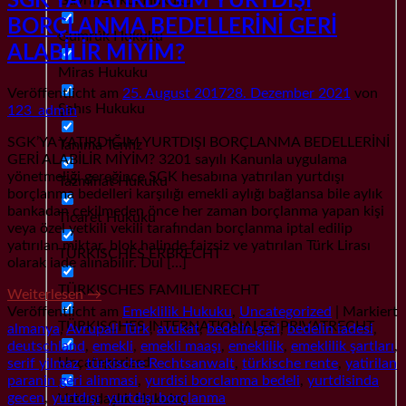
SGK’YA YATIRDIĞIM YURTDIŞI
BORÇLANMA BEDELLERİNİ GERİ
Gümrük Hukuku
ALABİLİR MİYİM?
Miras Hukuku
Veröffentlicht am
25. August 2017
28. Dezember 2021
von
Şahıs Hukuku
123_admin
SGK’YA YATIRDIĞIM YURTDIŞI BORÇLANMA BEDELLERİNİ
Tanıma Tenfiz
GERİ ALABİLİR MİYİM? 3201 sayılı Kanunla uygulama
yönetmeliği gereğince SGK hesabına yatırılan yurtdışı
Tazminat Hukuku
borçlanma bedelleri karşılığı emekli aylığı bağlansa bile aylık
bankadan çekilmeden önce her zaman borçlanma yapan kişi
Ticaret Hukuku
veya özel yetkili vekili tarafından borçlanma iptal edilip
yatırılan miktar, blok halinde faizsiz ve yatırılan Türk Lirası
TÜRKISCHES ERBRECHT
olarak iade alınabilir. Dul […]
TÜRKISCHES FAMILIENRECHT
Weiterlesen
→
Veröffentlicht am
Emeklilik Hukuku
,
Uncategorized
|
Markiert
TÜRKISCHES INTERNATIONALES PRIVATRECHT
almanya
,
Avrupali Türk
,
avukat
,
bedelin geri
,
bedelin iadesi
,
deutschland
,
emekli
,
emekli maaşı
,
emeklilik
,
emeklilik şartları
,
Uncategorized
serif yilmaz
,
türkische Rechtsanwalt
,
türkische rente
,
yatirilan
paranin geri alinmasi
,
yurdisi borclanma bedeli
,
yurtdisinda
gecen
,
yurtdışı
,
yurtdışı borçlanma
Vatandaşlık Hukuku