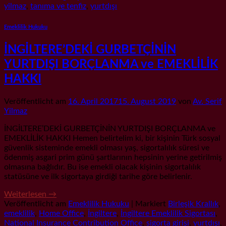
yilmaz
,
tanıma ve tenfiz
,
yurtdışı
Emeklilik Hukuku
İNGİLTERE’DEKİ GURBETÇİNİN
YURTDIŞI BORÇLANMA ve EMEKLİLİK
HAKKI
Veröffentlicht am
16. April 2017
15. August 2019
von
Av. Serif
Yilmaz
İNGİLTERE’DEKİ GURBETÇİNİN YURTDIŞI BORÇLANMA ve
EMEKLİLİK HAKKI Hemen belirtelim ki, bir kişinin Türk sosyal
güvenlik sisteminde emekli olması yaş, sigortalılık süresi ve
ödenmiş asgari prim günü şartlarının hepsinin yerine getirilmiş
olmasına bağlıdır. Bu ise emekli olacak kişinin sigortalılık
statüsüne ve ilk sigortaya girdiği tarihe göre belirlenir.
Weiterlesen
→
Veröffentlicht am
Emeklilik Hukuku
|
Markiert
Birleşik Krallık
,
emeklilik
,
Home Office
,
İngiltere
,
İngiltere Emeklilik Sigortası
,
National Insurance Contribution Office
,
sigorta girişi
,
yurtdışı
,