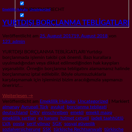
WEHRDIENSTRECHT
Emeklilik Hukuku
,
Uncategorized
Yabancılar Hukuku
YURTDIŞI BORÇLANMA TEBLİGATLARI
Veröffentlicht am
25. August 2017
19. August 2018
von
123_admin
YURTDIŞI BORÇLANMA TEBLİGATLARI Yurtdışı
borçlanmada işlemin takibi çok önemli. Bazı kurallara
uyulmadığından veya dikkat edilmediğinden hak kayıpları
yaşanabilir. Örneğin borçlanma tebligatını alamamanız halinde
borçlanmanız iptal edilebilir. Böyle olumsuzluklarla
karşılaşmamak için işleminizi bizim aracılığımızla yapmanızı
öneririz!…
Weiterlesen
→
Veröffentlicht am
Emeklilik Hukuku
,
Uncategorized
|
Markiert
almanay
,
Avrupali Türk
,
avukat
,
borclanma tebligati
,
deutschland
,
DRV
,
einschreiben
,
emekli
,
emekli maaşı
,
emeklilik şartları
,
ev hanımı
,
hzimet cetveli
,
iadeli taahhütlü
,
LVA
,
posta
,
serif yilmaz
,
SGK
,
sosyal güvenlik
,
sozialversicherung
,
SSK
,
türkische Rechtsanwalt
,
türkische