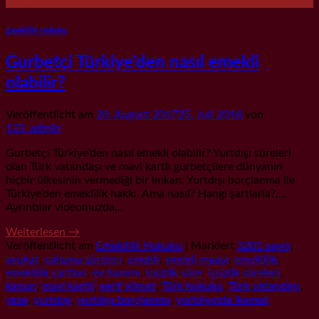
Aug.
Emeklilik Hukuku
Gurbetçi Türkiye’den nasıl emekli
olabilir?
Veröffentlicht am
20. August 2017
25. Juli 2018
von
123_admin
Gurbetçi Türkiye’den nasıl emekli olabilir? Yurtdışı süreleri
olan Türk vatandaşı ve mavi kartlı gurbetçilere dünyanın
hiçbir ülkesinin vermediği bir imkan: Yurtdışı borçlanma ile
Türkiye’den emeklilik hakkı. Ama nasıl? Hangi şartlarla?….
Ayrıntılar videomuzda…
Weiterlesen
→
Veröffentlicht am
Emeklilik Hukuku
|
Markiert
3201 sayılı
,
avukat
,
çalışma süreleri
,
emekli
,
emekli maaşı
,
emeklilik
,
emeklilik şartları
,
ev hanımı
,
issizlik süre
,
işsizlik süreleri
,
kanun
,
mavi kartli
,
serif yilmaz
,
Türk hukuku
,
Türk vatandaşı
,
yasa
,
yurtdışı
,
yurtdışı borçlanma
,
yurtdışında ikamet