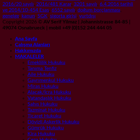
2016/20 sayılı
,
2016/481 Karar
,
3201 sayılı
,
6.4.2016 tarihli
ve 2014/10-454 Esas
,
6552 sayılı
,
doğum borçlanması
,
genelge
,
kanun
,
SGK
,
sigorta girişi
,
yurtdışı
Copyright 2026 ©
AV Serif Yilmaz | Johannistrasse 84-85 |
49074 Osnabrueck | mobil +49 (0)152 244 444 05
Ana Sayfa
Çalışma Alanları
Hakkımızda
MAKALELER
Emeklilik Hukuku
Tanıma Tenfiz
Aile Hukuku
Gayrımenkul Hukuku
Miras Hukuku
Alacak/İcra Hukuku
Vatandaşlık Hukuku
Şahıs Hukuku
Tazminat Hukuku
Ticaret Hukuku
Dövizli Askerlik Hukuku
Gümrük Hukuku
Kira Hukuku
Ceza Hukuku