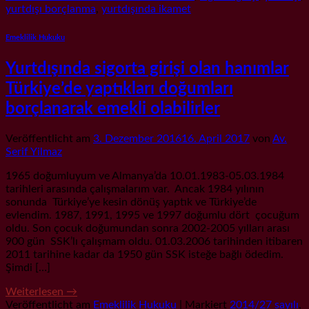
yurtdışı borçlanma
,
yurtdışında ikamet
Emeklilik Hukuku
Yurtdışında sigorta girişi olan hanımlar
Türkiye’de yaptıkları doğumları
borçlanarak emekli olabilirler
Veröffentlicht am
3. Dezember 2016
16. April 2017
von
Av.
Serif Yilmaz
1965 doğumluyum ve Almanya’da 10.01.1983-05.03.1984
tarihleri arasında çalışmalarım var. Ancak 1984 yılının
sonunda Türkiye’ye kesin dönüş yaptık ve Türkiye’de
evlendim. 1987, 1991, 1995 ve 1997 doğumlu dört çocuğum
oldu. Son çocuk doğumundan sonra 2002-2005 yılları arası
900 gün SSK’lı çalışmam oldu. 01.03.2006 tarihinden itibaren
2011 tarihine kadar da 1950 gün SSK isteğe bağlı ödedim.
Şimdi […]
Weiterlesen
→
Veröffentlicht am
Emeklilik Hukuku
|
Markiert
2014/27 sayılı
,