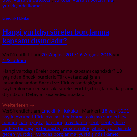
SSK
,
yurtdisinda gecen
,
yurtdışı
,
yurtdışı borçlanma
,
yurtdışında ikamet
Emeklilik Hukuku
Hangi yurtdışı süreler borçlanma
kapsamı dışındadır?
Veröffentlicht am
20. August 2017
19. August 2018
von
123_admin
Hangi yurtdışı süreler borçlanma kapsamı dışındadır? 18
yaşından önceki sürelerle Türk vatandaşlığının
kazanılmasından önceki ve Türk vatandaşlığının
kaybedilmesinden sonraki süreler yurtdışı borçlanma kapsamı
dışındadır. Detaylar kısa videomuzda…
Weiterlesen
→
Veröffentlicht am
Emeklilik Hukuku
|
Markiert
18 yas
,
3201
sayılı
,
Avrupali Türk
,
avukat
,
boclanma
,
çalışma süreleri
,
ev
hanımı
,
hangi yaşta
,
kapsam
,
mavi kartli
,
şerif
,
serif yilmaz
,
Türk vatandaşı
,
vatandaslik
,
yabanci ülke
,
yilmaz
,
yurtdisinda
gecen
,
yurtdışı
,
yurtdışı borçlanma
,
yurtdışında ikamet