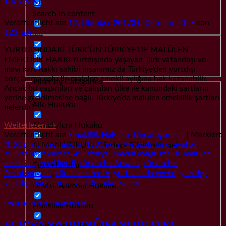
HAKKI
Search in content
Veröffentlicht am
12. Oktober 2017
31. Oktober 2017
von
123_admin
YURTDIŞINDAKİ TÜRK’ÜN TÜRKİYE’DE MALÛLEN
EMEKLİLİK HAKKI Yurtdışında yaşayan Türk vatandaşı ve
mavi kart hakkı sahibi insanımız da Türkiye’den yurtdışı
borçlanma yolu ile malulen emekli aylığına hak kazanabilir.
Filter by Categories
Ancak bu yaşanılan ve çalışılan ülke ile kanundaki şartların
yerine getirilmesine bağlı. Türkiye’de malulen emeklilik şartları
Aile Hukuku
nelerdir?
Alacak/İcra Hukuku
Weiterlesen
→
Veröffentlicht am
Emeklilik Hukuku
,
Uncategorized
|
Markiert
% 60 maluliyet raporu
,
1800 gün
,
Avrupali Türk
,
avukat
,
ALMAN HUKUKU (Sadece Bilgilendirme)
avukat serif yilmaz
,
Avusturya
,
emekli aylığı
,
malul
,
malulen
emeklilik
,
mavi kartli
,
türkische Anwalt
,
türkische
Ceza Hukuku
Rechtsanwalt
,
türkische rente
,
yurtdisinda gecen
,
yurtdışı
,
yurtdışı borçlanma
,
yurtdışında ikamet
Dövizli Askerlik Hukuku
Emeklilik Hukuku
,
Uncategorized
Emeklilik Hukuku
Gayrımenkul Hukuku