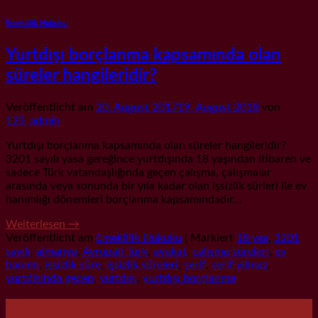
Emeklilik Hukuku
Yurtdışı borçlanma kapsamında olan
süreler hangileridir?
Veröffentlicht am
20. August 2017
19. August 2018
von
123_admin
Yurtdışı borçlanma kapsamında olan süreler hangileridir?
3201 sayılı yasa gereğince yurtdışında 18 yaşından itibaren ve
sadece Türk vatandaşlığında geçen çalışma, çalışmalar
arasında veya sonunda bir yıla kadar olan işsizlik sürleri ile ev
hanımlığı dönemleri borçlanma kapsamındadır…
Weiterlesen
→
Veröffentlicht am
Emeklilik Hukuku
|
Markiert
18 yas
,
3201
sayılı
,
almanya
,
Avrupali Türk
,
avukat
,
çalışma süreleri
,
ev
hanımı
,
issizlik süre
,
işsizlik süreleri
,
şerif
,
serif yilmaz
,
yurtdisinda gecen
,
yurtdışı
,
yurtdışı borçlanma
20