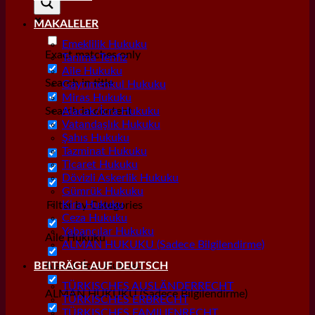
MAKALELER
Emeklilik Hukuku
Exact matches only
Tanıma Tenfiz
Aile Hukuku
Search in title
Gayrımenkul Hukuku
Miras Hukuku
Search in content
Alacak/İcra Hukuku
Vatandaşlık Hukuku
Şahıs Hukuku
Tazminat Hukuku
Ticaret Hukuku
Dövizli Askerlik Hukuku
Gümrük Hukuku
Kira Hukuku
Filter by Categories
Ceza Hukuku
Yabancılar Hukuku
Aile Hukuku
ALMAN HUKUKU (Sadece Bilgilendirme)
Alacak/İcra Hukuku
BEITRÄGE AUF DEUTSCH
TÜRKISCHES AUSLÄNDERRECHT
ALMAN HUKUKU (Sadece Bilgilendirme)
TÜRKISCHES ERBRECHT
TÜRKISCHES FAMILIENRECHT