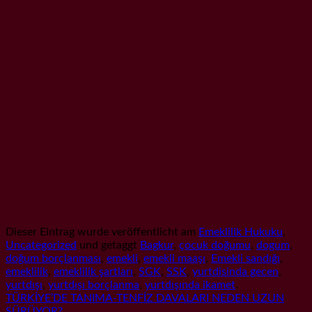
Dieser Eintrag wurde veröffentlicht am
Emeklilik Hukuku
,
Uncategorized
und getaggt
Bagkur
,
çocuk doğumu
,
dogum
,
doğum borçlanması
,
emekli
,
emekli maaşı
,
Emekli sandığı
,
emeklilik
,
emeklilik şartları
,
SGK
,
SSK
,
yurtdisinda gecen
,
yurtdışı
,
yurtdışı borçlanma
,
yurtdışında ikamet
.
TÜRKİYE’DE TANIMA-TENFİZ DAVALARI NEDEN UZUN
SÜRÜYOR?