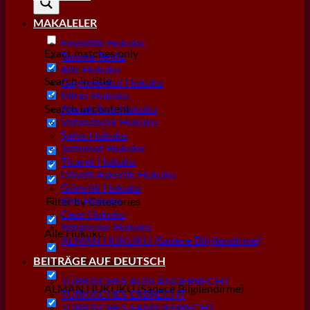
MAKALELER
Emeklilik Hukuku
Exact matches only
Tanıma Tenfiz
Aile Hukuku
Search in title
Gayrımenkul Hukuku
Miras Hukuku
Search in content
Alacak/İcra Hukuku
Vatandaşlık Hukuku
Şahıs Hukuku
Tazminat Hukuku
Ticaret Hukuku
Dövizli Askerlik Hukuku
Gümrük Hukuku
Kira Hukuku
Filter by Categories
Ceza Hukuku
Yabancılar Hukuku
Aile Hukuku
ALMAN HUKUKU (Sadece Bilgilendirme)
Alacak/İcra Hukuku
BEITRÄGE AUF DEUTSCH
TÜRKISCHES AUSLÄNDERRECHT
ALMAN HUKUKU (Sadece Bilgilendirme)
TÜRKISCHES ERBRECHT
TÜRKISCHES FAMILIENRECHT