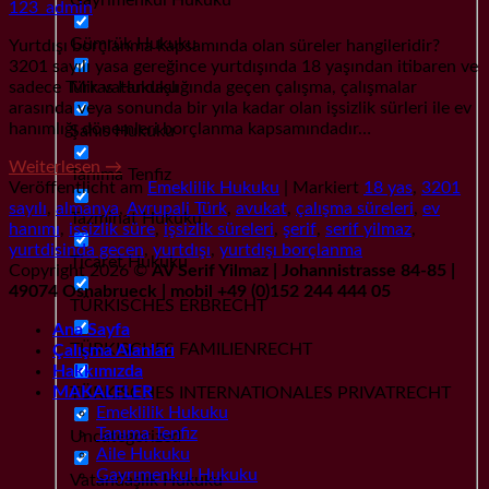
123_admin
Gümrük Hukuku
Yurtdışı borçlanma kapsamında olan süreler hangileridir?
3201 sayılı yasa gereğince yurtdışında 18 yaşından itibaren ve
Miras Hukuku
sadece Türk vatandaşlığında geçen çalışma, çalışmalar
arasında veya sonunda bir yıla kadar olan işsizlik sürleri ile ev
hanımlığı dönemleri borçlanma kapsamındadır…
Şahıs Hukuku
Weiterlesen
→
Tanıma Tenfiz
Veröffentlicht am
Emeklilik Hukuku
|
Markiert
18 yas
,
3201
sayılı
,
almanya
,
Avrupali Türk
,
avukat
,
çalışma süreleri
,
ev
Tazminat Hukuku
hanımı
,
issizlik süre
,
işsizlik süreleri
,
şerif
,
serif yilmaz
,
yurtdisinda gecen
,
yurtdışı
,
yurtdışı borçlanma
Ticaret Hukuku
Copyright 2026 ©
AV Serif Yilmaz | Johannistrasse 84-85 |
49074 Osnabrueck | mobil +49 (0)152 244 444 05
TÜRKISCHES ERBRECHT
Ana Sayfa
TÜRKISCHES FAMILIENRECHT
Çalışma Alanları
Hakkımızda
MAKALELER
TÜRKISCHES INTERNATIONALES PRIVATRECHT
Emeklilik Hukuku
Tanıma Tenfiz
Uncategorized
Aile Hukuku
Gayrımenkul Hukuku
Vatandaşlık Hukuku