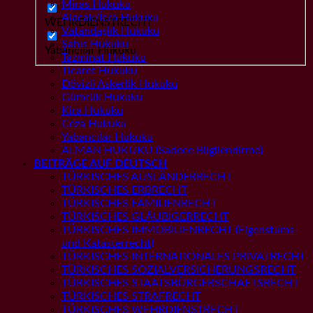
Miras Hukuku
Alacak/İcra Hukuku
WEHRDIENSTRECHT
Vatandaşlık Hukuku
Şahıs Hukuku
Yabancılar Hukuku
Tazminat Hukuku
Ticaret Hukuku
Dövizli Askerlik Hukuku
Gümrük Hukuku
Kira Hukuku
Ceza Hukuku
Yabancılar Hukuku
ALMAN HUKUKU (Sadece Bilgilendirme)
BEITRÄGE AUF DEUTSCH
TÜRKISCHES AUSLÄNDERRECHT
TÜRKISCHES ERBRECHT
TÜRKISCHES FAMILIENRECHT
TÜRKISCHES GLÄUBIGERRECHT
TÜRKISCHES IMMOBILIENRECHT (Eigenstums-
und Katasterrecht)
TÜRKISCHES INTERNATIONALES PRIVATRECHT
TÜRKISCHES SOZIALVERSICHERUNGSRECHT
TÜRKISCHES STAATSBÜRGERSCHAFTSRECHT
TÜRKISCHES STRAFRECHT
TÜRKISCHES WEHRDIENSTRECHT