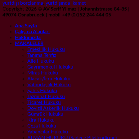
yurtdışı borçlanma
,
yurtdışında ikamet
Copyright 2026 ©
AV Serif Yilmaz | Johannistrasse 84-85 |
49074 Osnabrueck | mobil +49 (0)152 244 444 05
Ana Sayfa
Çalışma Alanları
Hakkımızda
MAKALELER
Emeklilik Hukuku
Tanıma Tenfiz
Aile Hukuku
Gayrımenkul Hukuku
Miras Hukuku
Alacak/İcra Hukuku
Vatandaşlık Hukuku
Şahıs Hukuku
Tazminat Hukuku
Ticaret Hukuku
Dövizli Askerlik Hukuku
Gümrük Hukuku
Kira Hukuku
Ceza Hukuku
Yabancılar Hukuku
ALMAN HUKUKU (Sadece Bilgilendirme)