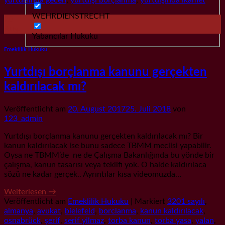
WEHRDIENSTRECHT
20
Aug.
Yabancılar Hukuku
Emeklilik Hukuku
Yurtdışı borçlanma kanunu gerçekten
kaldırılacak mı?
Veröffentlicht am
20. August 2017
25. Juli 2018
von
123_admin
Yurtdışı borçlanma kanunu gerçekten kaldırılacak mı? Bir
kanun kaldırılacak ise bunu sadece TBMM meclisi yapabilir.
Oysa ne TBMM’de ne de Çalışma Bakanlığında bu yönde bir
çalışma, kanun tasarısı veya teklifi yok. O halde kaldırılaca
sözü ne kadar gerçek.. Ayrıntılar kısa videomuzda…
Weiterlesen
→
Veröffentlicht am
Emeklilik Hukuku
|
Markiert
3201 sayılı
,
almanya
,
avukat
,
bielefeld
,
borclanma
,
kanun kaldırılacak
,
osnabrück
,
şerif
,
serif yilmaz
,
torba kanun
,
torba yasa
,
yalan
,