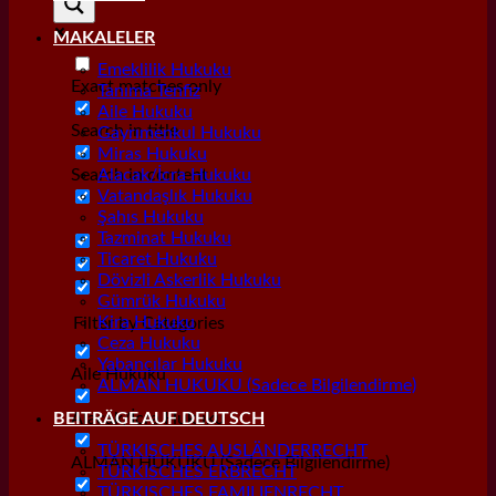
MAKALELER
Emeklilik Hukuku
Exact matches only
Tanıma Tenfiz
Aile Hukuku
Search in title
Gayrımenkul Hukuku
Miras Hukuku
Search in content
Alacak/İcra Hukuku
Vatandaşlık Hukuku
Şahıs Hukuku
Tazminat Hukuku
Ticaret Hukuku
Dövizli Askerlik Hukuku
Gümrük Hukuku
Kira Hukuku
Filter by Categories
Ceza Hukuku
Yabancılar Hukuku
Aile Hukuku
ALMAN HUKUKU (Sadece Bilgilendirme)
Alacak/İcra Hukuku
BEITRÄGE AUF DEUTSCH
TÜRKISCHES AUSLÄNDERRECHT
ALMAN HUKUKU (Sadece Bilgilendirme)
TÜRKISCHES ERBRECHT
TÜRKISCHES FAMILIENRECHT