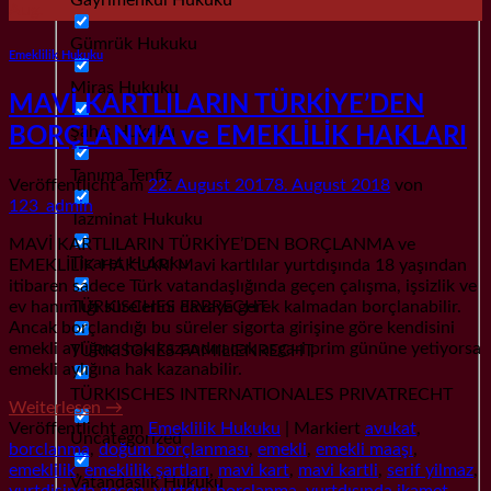
Aug.
Gümrük Hukuku
Emeklilik Hukuku
Miras Hukuku
MAVİ KARTLILARIN TÜRKİYE’DEN
Şahıs Hukuku
BORÇLANMA ve EMEKLİLİK HAKLARI
Tanıma Tenfiz
Veröffentlicht am
22. August 2017
8. August 2018
von
123_admin
Tazminat Hukuku
MAVİ KARTLILARIN TÜRKİYE’DEN BORÇLANMA ve
Ticaret Hukuku
EMEKLİLİK HAKLARI Mavi kartlılar yurtdışında 18 yaşından
itibaren sadece Türk vatandaşlığında geçen çalışma, işsizlik ve
TÜRKISCHES ERBRECHT
ev hanımlığı sürelerini davaya gerek kalmadan borçlanabilir.
Ancak borçlandığı bu süreler sigorta girişine göre kendisini
emekli aylığına hak kazandıracak asgari prim gününe yetiyorsa
TÜRKISCHES FAMILIENRECHT
emekli aylığına hak kazanabilir.
TÜRKISCHES INTERNATIONALES PRIVATRECHT
Weiterlesen
→
Veröffentlicht am
Emeklilik Hukuku
|
Markiert
avukat
,
Uncategorized
borclanma
,
doğum borçlanması
,
emekli
,
emekli maaşı
,
emeklilik
,
emeklilik şartları
,
mavi kart
,
mavi kartli
,
serif yilmaz
,
Vatandaşlık Hukuku
yurtdisinda gecen
,
yurtdışı borçlanma
,
yurtdışında ikamet