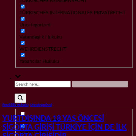
TÜRKISCHES FAMILIENRECHT
TÜRKISCHES INTERNATIONALES PRIVATRECHT
Uncategorized
Vatandaşlık Hukuku
WEHRDIENSTRECHT
Yabancılar Hukuku
Emeklilik Hukuku
,
Uncategorized
YURTDIŞINDA 18 YAŞ ÖNCESİ
Exact matches only
SİGORTA GİRİŞİ TÜRKİYE İÇİN DE İLK
Search in title