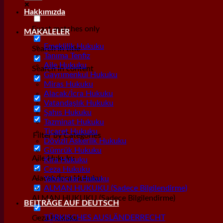
Hakkımızda
Exact matches only
MAKALELER
Emeklilik Hukuku
Search in title
Tanıma Tenfiz
Aile Hukuku
Search in content
Gayrımenkul Hukuku
Miras Hukuku
Alacak/İcra Hukuku
Vatandaşlık Hukuku
Şahıs Hukuku
Tazminat Hukuku
Ticaret Hukuku
Filter by Categories
Dövizli Askerlik Hukuku
Gümrük Hukuku
Aile Hukuku
Kira Hukuku
Ceza Hukuku
Alacak/İcra Hukuku
Yabancılar Hukuku
ALMAN HUKUKU (Sadece Bilgilendirme)
ALMAN HUKUKU (Sadece Bilgilendirme)
BEITRÄGE AUF DEUTSCH
TÜRKISCHES AUSLÄNDERRECHT
Ceza Hukuku