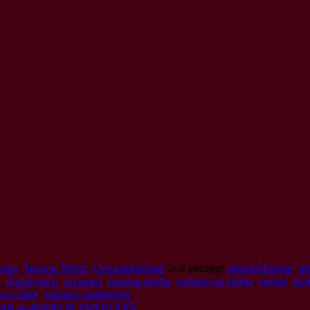
kuku
,
Tanıma Tenfiz
,
Uncategorized
und getaggt
adoptivkinder
,
a
t
,
Österreich
,
schweiz
,
tanıma tenfiz
,
tanıma ve tenfiz
,
türkei
,
tür
nci ülke
,
yabancı mahkeme
.
A ve ANNELİK EMEKLİLİĞİ