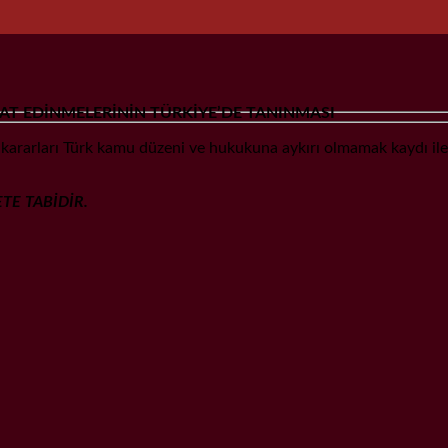
AT EDİNMELERİNİN TÜRKİYE’DE TANINMASI
 kararları Türk kamu düzeni ve hukukuna aykırı olmamak kaydı ile 
E TABİDİR.