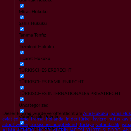
Miras Hukuku
Şahıs Hukuku
Tanıma Tenfiz
Tazminat Hukuku
Ticaret Hukuku
TÜRKISCHES ERBRECHT
TÜRKISCHES FAMILIENRECHT
TÜRKISCHES INTERNATIONALES PRIVATRECHT
Uncategorized
Dieser Eintrag wurde veröffentlicht am
Aile Hukuku
,
Şahıs Hu
Vatandaşlık Hukuku
evlat edinme
,
fransa
,
hollanda
,
in der türkei
,
İsviçre
,
nüfus kayi
adoptivvater
,
türkisches adoptivkind
,
Türkiye
,
vatandaslik
,
yaba
WEHRDIENSTRECHT
ALMAN EMEKLİLİK PRİMLERİN İADESİ, YURTDIŞI BORÇLANM