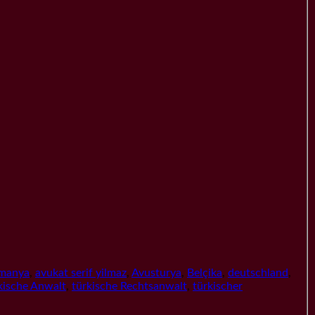
lmanya
,
avukat serif yilmaz
,
Avusturya
,
Belçika
,
deutschland
,
kische Anwalt
,
türkische Rechtsanwalt
,
türkischer