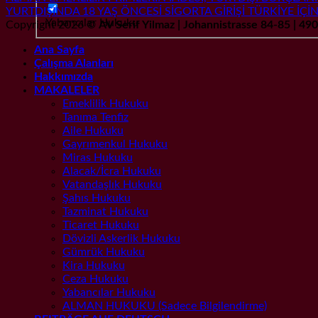
YURTDIŞINDA 18 YAŞ ÖNCESİ SİGORTA GİRİŞİ TÜRKİYE İÇİN
Yabancılar Hukuku
Copyright 2026 ©
AV Serif Yilmaz | Johannistrasse 84-85 | 4
Ana Sayfa
Çalışma Alanları
Hakkımızda
MAKALELER
Emeklilik Hukuku
Tanıma Tenfiz
Aile Hukuku
Gayrımenkul Hukuku
Miras Hukuku
Alacak/İcra Hukuku
Vatandaşlık Hukuku
Şahıs Hukuku
Tazminat Hukuku
Ticaret Hukuku
Dövizli Askerlik Hukuku
Gümrük Hukuku
Kira Hukuku
Ceza Hukuku
Yabancılar Hukuku
ALMAN HUKUKU (Sadece Bilgilendirme)