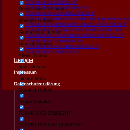
TÜRKISCHES ERBRECHT
TÜRKISCHES FAMILIENRECHT
Dövizli Askerlik Hukuku
TÜRKISCHES GLÄUBIGERRECHT
TÜRKISCHES IMMOBILIENRECHT (Eigenstums- und
Emeklilik Hukuku
TÜRKISCHES INTERNATIONALES PRIVATRECHT
TÜRKISCHES SOZIALVERSICHERUNGSRECHT
Gayrımenkul Hukuku
TÜRKISCHES STAATSBÜRGERSCHAFTSRECHT
TÜRKISCHES STRAFRECHT
Gümrük Hukuku
TÜRKISCHES WEHRDIENSTRECHT
TÜRKISCHES ZIVILRECHT
Miras Hukuku
İLETİŞİM
Şahıs Hukuku
Impressum
Tanıma Tenfiz
Datenschutzerklärung
Tazminat Hukuku
Ticaret Hukuku
TÜRKISCHES ERBRECHT
TÜRKISCHES FAMILIENRECHT