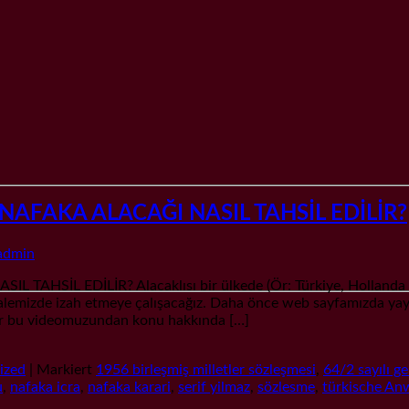
FAKA ALACAĞI NASIL TAHSİL EDİLİR?
admin
 EDİLİR? Alacaklısı bir ülkede (Ör: Türkiye, Hollanda gibi) 
u makalemizde izah etmeye çalışacağız. Daha önce web sayfamız
r bu videomuzundan konu hakkında […]
ized
|
Markiert
1956 birleşmiş milletler sözleşmesi
,
64/2 sayılı g
u
,
nafaka icra
,
nafaka karari
,
serif yilmaz
,
sözlesme
,
türkische An