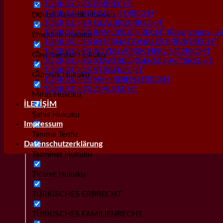
TÜRKISCHES ERBRECHT
TÜRKISCHES FAMILIENRECHT
Dövizli Askerlik Hukuku
TÜRKISCHES GLÄUBIGERRECHT
TÜRKISCHES IMMOBILIENRECHT (Eigenstums- und
Emeklilik Hukuku
TÜRKISCHES INTERNATIONALES PRIVATRECHT
TÜRKISCHES SOZIALVERSICHERUNGSRECHT
Gayrımenkul Hukuku
TÜRKISCHES STAATSBÜRGERSCHAFTSRECHT
TÜRKISCHES STRAFRECHT
Gümrük Hukuku
TÜRKISCHES WEHRDIENSTRECHT
TÜRKISCHES ZIVILRECHT
Miras Hukuku
İLETİŞİM
Şahıs Hukuku
Impressum
Tanıma Tenfiz
Datenschutzerklärung
Tazminat Hukuku
Ticaret Hukuku
TÜRKISCHES ERBRECHT
TÜRKISCHES FAMILIENRECHT