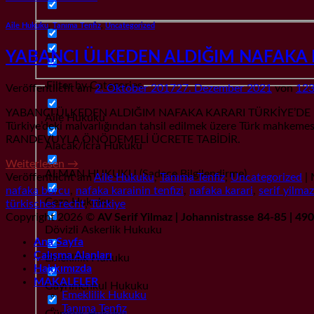
Aile Hukuku
,
Tanıma Tenfiz
,
Uncategorized
YABANCI ÜLKEDEN ALDIĞIM NAFAKA KA
Filter by Categories
Veröffentlicht am
2. Oktober 2017
27. Dezember 2021
von
123
YABANCI ÜLKEDEN ALDIĞIM NAFAKA KARARI TÜRKİYE’DE NASIL 
Aile Hukuku
Türkiye’deki malvarlığından tahsil edilmek üzere Türk mahkemes
RANDEVUYLA ÖNÖDEMELİ ÜCRETE TABİDİR.
Alacak/İcra Hukuku
Weiterlesen
→
ALMAN HUKUKU (Sadece Bilgilendirme)
Veröffentlicht am
Aile Hukuku
,
Tanıma Tenfiz
,
Uncategorized
|
nafaka borcu
,
nafaka karainin tenfizi
,
nafaka karari
,
serif yilmaz
Ceza Hukuku
türkisches recht
,
Türkiye
Copyright 2026 ©
AV Serif Yilmaz | Johannistrasse 84-85 | 4
Dövizli Askerlik Hukuku
Ana Sayfa
Çalışma Alanları
Emeklilik Hukuku
Hakkımızda
MAKALELER
Gayrımenkul Hukuku
Emeklilik Hukuku
Tanıma Tenfiz
Gümrük Hukuku