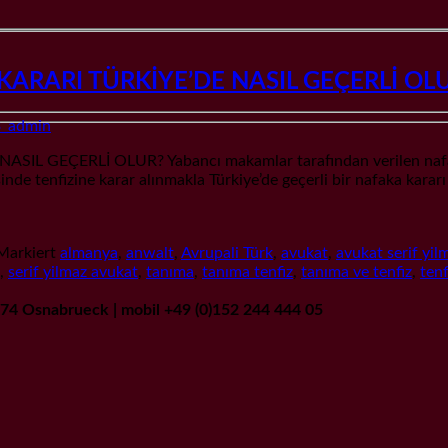
RARI TÜRKİYE’DE NASIL GEÇERLİ OL
_admin
GEÇERLİ OLUR? Yabancı makamlar tarafından verilen nafakaya
inde tenfizine karar alınmakla Türkiye’de geçerli bir nafaka ka
Markiert
almanya
,
anwalt
,
Avrupali Türk
,
avukat
,
avukat serif yil
,
serif yilmaz avukat
,
tanıma
,
tanıma tenfiz
,
tanıma ve tenfiz
,
tenf
9074 Osnabrueck | mobil +49 (0)152 244 444 05