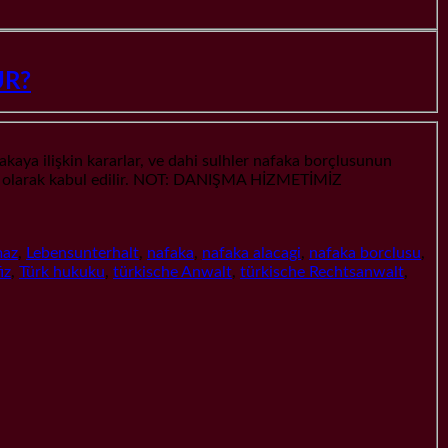
UR?
 ilişkin kararlar, ve dahi sulhler nafaka borçlusunun
rarı olarak kabul edilir. NOT: DANIŞMA HİZMETİMİZ
maz
,
Lebensunterhalt
,
nafaka
,
nafaka alacagi
,
nafaka borclusu
,
iz
,
Türk hukuku
,
türkische Anwalt
,
türkische Rechtsanwalt
,