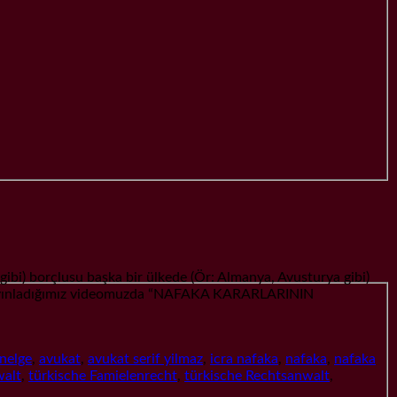
borçlusu başka bir ülkede (Ör: Almanya, Avusturya gibi)
da yayınladığımız videomuzda “NAFAKA KARARLARININ
enelge
,
avukat
,
avukat serif yilmaz
,
icra nafaka
,
nafaka
,
nafaka
walt
,
türkische Famielenrecht
,
türkische Rechtsanwalt
,