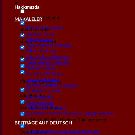
Hakkımızda
Exact matches only
MAKALELER
Emeklilik Hukuku
Search in title
Tanıma Tenfiz
Aile Hukuku
Search in content
Gayrımenkul Hukuku
Miras Hukuku
Alacak/İcra Hukuku
Vatandaşlık Hukuku
Şahıs Hukuku
Tazminat Hukuku
Ticaret Hukuku
Filter by Categories
Dövizli Askerlik Hukuku
Gümrük Hukuku
Aile Hukuku
Kira Hukuku
Ceza Hukuku
Alacak/İcra Hukuku
Yabancılar Hukuku
ALMAN HUKUKU (Sadece Bilgilendirme)
ALMAN HUKUKU (Sadece Bilgilendirme)
BEITRÄGE AUF DEUTSCH
TÜRKISCHES AUSLÄNDERRECHT
Ceza Hukuku