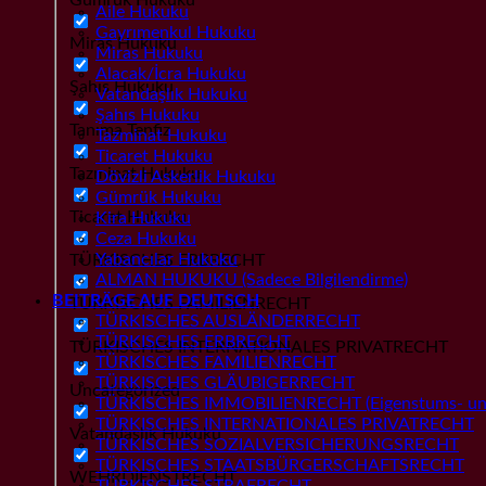
Aile Hukuku
Gayrımenkul Hukuku
Miras Hukuku
Miras Hukuku
Alacak/İcra Hukuku
Şahıs Hukuku
Vatandaşlık Hukuku
Şahıs Hukuku
Tanıma Tenfiz
Tazminat Hukuku
Ticaret Hukuku
Tazminat Hukuku
Dövizli Askerlik Hukuku
Gümrük Hukuku
Ticaret Hukuku
Kira Hukuku
Ceza Hukuku
Yabancılar Hukuku
TÜRKISCHES ERBRECHT
ALMAN HUKUKU (Sadece Bilgilendirme)
BEITRÄGE AUF DEUTSCH
TÜRKISCHES FAMILIENRECHT
TÜRKISCHES AUSLÄNDERRECHT
TÜRKISCHES ERBRECHT
TÜRKISCHES INTERNATIONALES PRIVATRECHT
TÜRKISCHES FAMILIENRECHT
TÜRKISCHES GLÄUBIGERRECHT
Uncategorized
TÜRKISCHES IMMOBILIENRECHT (Eigenstums- und
TÜRKISCHES INTERNATIONALES PRIVATRECHT
Vatandaşlık Hukuku
TÜRKISCHES SOZIALVERSICHERUNGSRECHT
TÜRKISCHES STAATSBÜRGERSCHAFTSRECHT
WEHRDIENSTRECHT
TÜRKISCHES STRAFRECHT