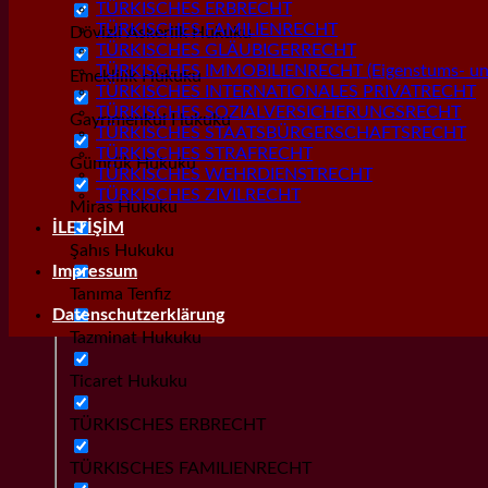
TÜRKISCHES ERBRECHT
TÜRKISCHES FAMILIENRECHT
Dövizli Askerlik Hukuku
TÜRKISCHES GLÄUBIGERRECHT
TÜRKISCHES IMMOBILIENRECHT (Eigenstums- und
Emeklilik Hukuku
TÜRKISCHES INTERNATIONALES PRIVATRECHT
TÜRKISCHES SOZIALVERSICHERUNGSRECHT
Gayrımenkul Hukuku
TÜRKISCHES STAATSBÜRGERSCHAFTSRECHT
TÜRKISCHES STRAFRECHT
Gümrük Hukuku
TÜRKISCHES WEHRDIENSTRECHT
TÜRKISCHES ZIVILRECHT
Miras Hukuku
İLETİŞİM
Şahıs Hukuku
Impressum
Tanıma Tenfiz
Datenschutzerklärung
Tazminat Hukuku
Ticaret Hukuku
TÜRKISCHES ERBRECHT
TÜRKISCHES FAMILIENRECHT