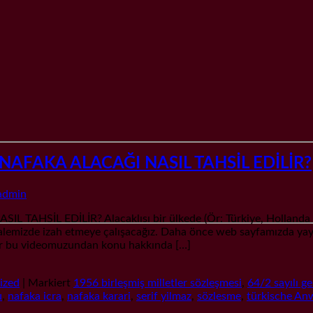
FAKA ALACAĞI NASIL TAHSİL EDİLİR?
admin
 EDİLİR? Alacaklısı bir ülkede (Ör: Türkiye, Hollanda gibi) 
u makalemizde izah etmeye çalışacağız. Daha önce web sayfamız
r bu videomuzundan konu hakkında […]
ized
|
Markiert
1956 birleşmiş milletler sözleşmesi
,
64/2 sayılı g
u
,
nafaka icra
,
nafaka karari
,
serif yilmaz
,
sözlesme
,
türkische An