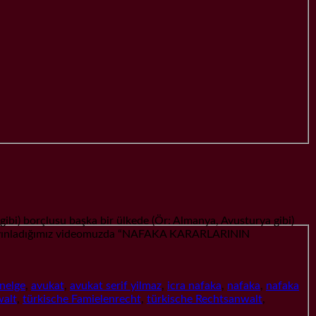
borçlusu başka bir ülkede (Ör: Almanya, Avusturya gibi)
da yayınladığımız videomuzda “NAFAKA KARARLARININ
enelge
,
avukat
,
avukat serif yilmaz
,
icra nafaka
,
nafaka
,
nafaka
walt
,
türkische Famielenrecht
,
türkische Rechtsanwalt
,