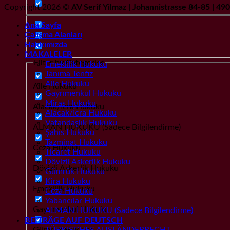
Copyright 2026 ©
AV Serif Yilmaz | Johannistrasse 84-85 | 4
Ana Sayfa
Çalışma Alanları
Hakkımızda
MAKALELER
Filter by Categories
Emeklilik Hukuku
Tanıma Tenfiz
Aile Hukuku
Aile Hukuku
Gayrımenkul Hukuku
Miras Hukuku
Alacak/İcra Hukuku
Alacak/İcra Hukuku
Vatandaşlık Hukuku
ALMAN HUKUKU (Sadece Bilgilendirme)
Şahıs Hukuku
Tazminat Hukuku
Ceza Hukuku
Ticaret Hukuku
Dövizli Askerlik Hukuku
Dövizli Askerlik Hukuku
Gümrük Hukuku
Kira Hukuku
Emeklilik Hukuku
Ceza Hukuku
Yabancılar Hukuku
Gayrımenkul Hukuku
ALMAN HUKUKU (Sadece Bilgilendirme)
BEITRÄGE AUF DEUTSCH
Gümrük Hukuku
TÜRKISCHES AUSLÄNDERRECHT