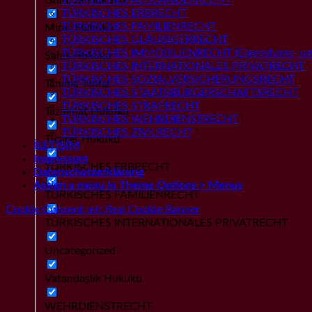
TÜRKISCHES ERBRECHT
TÜRKISCHES FAMILIENRECHT
Miras Hukuku
TÜRKISCHES GLÄUBIGERRECHT
TÜRKISCHES IMMOBILIENRECHT (Eigenstums- und
Şahıs Hukuku
TÜRKISCHES INTERNATIONALES PRIVATRECHT
TÜRKISCHES SOZIALVERSICHERUNGSRECHT
Tanıma Tenfiz
TÜRKISCHES STAATSBÜRGERSCHAFTSRECHT
TÜRKISCHES STRAFRECHT
Tazminat Hukuku
TÜRKISCHES WEHRDIENSTRECHT
TÜRKISCHES ZIVILRECHT
Ticaret Hukuku
İLETİŞİM
Impressum
TÜRKISCHES ERBRECHT
Datenschutzerklärung
Assign a menu in Theme Options > Menus
TÜRKISCHES FAMILIENRECHT
Cookie Consent mit Real Cookie Banner
TÜRKISCHES INTERNATIONALES PRIVATRECHT
Uncategorized
Vatandaşlık Hukuku
WEHRDIENSTRECHT