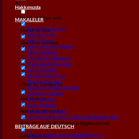
Hakkımızda
Exact matches only
MAKALELER
Emeklilik Hukuku
Search in title
Tanıma Tenfiz
Aile Hukuku
Search in content
Gayrımenkul Hukuku
Miras Hukuku
Alacak/İcra Hukuku
Vatandaşlık Hukuku
Şahıs Hukuku
Tazminat Hukuku
Ticaret Hukuku
Filter by Categories
Dövizli Askerlik Hukuku
Gümrük Hukuku
Aile Hukuku
Kira Hukuku
Ceza Hukuku
Alacak/İcra Hukuku
Yabancılar Hukuku
ALMAN HUKUKU (Sadece Bilgilendirme)
ALMAN HUKUKU (Sadece Bilgilendirme)
BEITRÄGE AUF DEUTSCH
TÜRKISCHES AUSLÄNDERRECHT
Ceza Hukuku