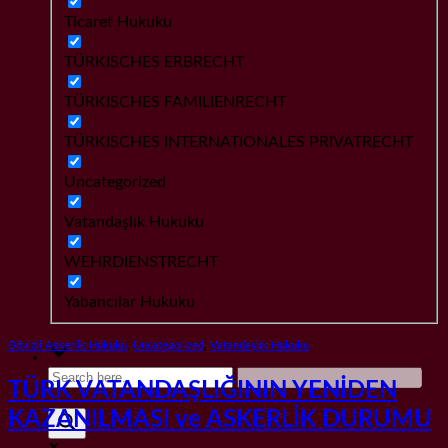
Ticaret Hukuku
TÜRKISCHES ERBRECHT
TÜRKISCHES FAMILIENRECHT
TÜRKISCHES INTERNATIONALES PRIVATRECHT
Uncategorized
Vatandaşlık Hukuku
WEHRDIENSTRECHT
Yabancılar Hukuku
Dövizli Askerlik Hukuku
,
Uncategorized
,
Vatandaşlık Hukuku
TÜRK VATANDAŞLIĞININ YENİDEN
KAZANILMASI ve ASKERLİK DURUMU