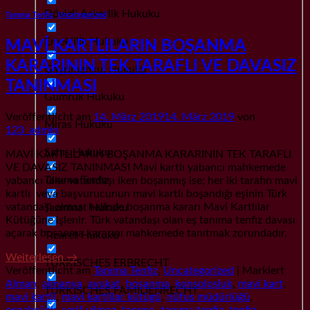
Dövizli Askerlik Hukuku
Tanıma Tenfiz
,
Uncategorized
Emeklilik Hukuku
MAVİ KARTLILARIN BOŞANMA
KARARININ TEK TARAFLI VE DAVASIZ
Gayrımenkul Hukuku
TANINMASI
Gümrük Hukuku
Veröffentlicht am
14. März 2019
14. März 2019
von
Miras Hukuku
123_admin
Şahıs Hukuku
MAVİ KARTLILARIN BOŞANMA KARARININ TEK TARAFLI
VE DAVASIZ TANINMASI Mavi kartlı yabancı mahkemede
Tanıma Tenfiz
yabancı ülke vatandaşı iken boşanmış ise; her iki tarafın mavi
kartlı veya başvurucunun mavi kartlı boşandığı eşinin Türk
vatandaşı olması halinde boşanma kararı Mavi Kartlılar
Tazminat Hukuku
Kütüğüne işlenir. Türk vatandaşı olan eş tanıma tenfiz davası
açarak boşanma kararını mahkemede tanıtmak zorundadır.
Ticaret Hukuku
Weiterlesen
→
TÜRKISCHES ERBRECHT
Veröffentlicht am
Tanıma Tenfiz
,
Uncategorized
|
Markiert
Alman
,
almanya
,
avukat
,
boşanma
,
konsolosluk
,
mavi kart
,
TÜRKISCHES FAMILIENRECHT
mavi kartli
,
mavi kartlilar kütügü
,
nüfus müdürlüğü
,
osnabrück
,
serif yilmaz
,
tanıma
,
tanıma tenfiz
,
tenfiz