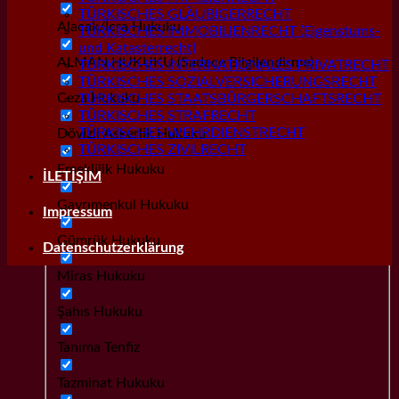
TÜRKISCHES GLÄUBIGERRECHT
Alacak/İcra Hukuku
TÜRKISCHES IMMOBILIENRECHT (Eigenstums-
und Katasterrecht)
ALMAN HUKUKU (Sadece Bilgilendirme)
TÜRKISCHES INTERNATIONALES PRIVATRECHT
TÜRKISCHES SOZIALVERSICHERUNGSRECHT
Ceza Hukuku
TÜRKISCHES STAATSBÜRGERSCHAFTSRECHT
TÜRKISCHES STRAFRECHT
TÜRKISCHES WEHRDIENSTRECHT
Dövizli Askerlik Hukuku
TÜRKISCHES ZIVILRECHT
Emeklilik Hukuku
İLETİŞİM
Gayrımenkul Hukuku
Impressum
Gümrük Hukuku
Datenschutzerklärung
Miras Hukuku
Şahıs Hukuku
Tanıma Tenfiz
Tazminat Hukuku