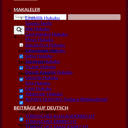
MAKALELER
Emeklilik Hukuku
Tanıma Tenfiz
Aile Hukuku
Gayrımenkul Hukuku
Miras Hukuku
Alacak/İcra Hukuku
Vatandaşlık Hukuku
Exact matches only
Şahıs Hukuku
Tazminat Hukuku
Search in title
Ticaret Hukuku
Dövizli Askerlik Hukuku
Search in content
Gümrük Hukuku
Kira Hukuku
Ceza Hukuku
Yabancılar Hukuku
ALMAN HUKUKU (Sadece Bilgilendirme)
BEITRÄGE AUF DEUTSCH
Filter by Categories
TÜRKISCHES AUSLÄNDERRECHT
TÜRKISCHES ERBRECHT
Aile Hukuku
TÜRKISCHES FAMILIENRECHT