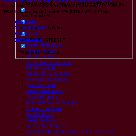
TÜRKISCHES INTERNATIONALES PRIVATRECHT
Copyright 2026 ©
AV Serif Yilmaz | Johannistrasse 84-85 |
49074 Osnabrueck | mobil +49 (0)152 244 444 05
Uncategorized
Ana Sayfa
Vatandaşlık Hukuku
Çalışma Alanları
Hakkımızda
MAKALELER
WEHRDIENSTRECHT
Emeklilik Hukuku
Tanıma Tenfiz
Yabancılar Hukuku
Aile Hukuku
Gayrımenkul Hukuku
Miras Hukuku
Alacak/İcra Hukuku
Vatandaşlık Hukuku
Şahıs Hukuku
Tazminat Hukuku
Ticaret Hukuku
Dövizli Askerlik Hukuku
Gümrük Hukuku
Kira Hukuku
Ceza Hukuku
Yabancılar Hukuku
ALMAN HUKUKU (Sadece Bilgilendirme)