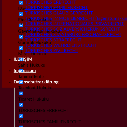
TÜRKISCHES ERBRECHT
TÜRKISCHES FAMILIENRECHT
Dövizli Askerlik Hukuku
TÜRKISCHES GLÄUBIGERRECHT
TÜRKISCHES IMMOBILIENRECHT (Eigenstums- und
Emeklilik Hukuku
TÜRKISCHES INTERNATIONALES PRIVATRECHT
TÜRKISCHES SOZIALVERSICHERUNGSRECHT
Gayrımenkul Hukuku
TÜRKISCHES STAATSBÜRGERSCHAFTSRECHT
TÜRKISCHES STRAFRECHT
Gümrük Hukuku
TÜRKISCHES WEHRDIENSTRECHT
TÜRKISCHES ZIVILRECHT
Miras Hukuku
İLETİŞİM
Şahıs Hukuku
Impressum
Tanıma Tenfiz
Datenschutzerklärung
Tazminat Hukuku
Ticaret Hukuku
TÜRKISCHES ERBRECHT
TÜRKISCHES FAMILIENRECHT