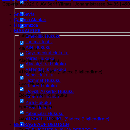
Copyright 2026 ©
AV Serif Yilmaz | Johannistrasse 84-85 | 4
Ana Sayfa
Çalışma Alanları
Hakkımızda
MAKALELER
Filter by Categories
Emeklilik Hukuku
Tanıma Tenfiz
Aile Hukuku
Aile Hukuku
Gayrımenkul Hukuku
Miras Hukuku
Alacak/İcra Hukuku
Alacak/İcra Hukuku
Vatandaşlık Hukuku
ALMAN HUKUKU (Sadece Bilgilendirme)
Şahıs Hukuku
Tazminat Hukuku
Ceza Hukuku
Ticaret Hukuku
Dövizli Askerlik Hukuku
Dövizli Askerlik Hukuku
Gümrük Hukuku
Kira Hukuku
Emeklilik Hukuku
Ceza Hukuku
Yabancılar Hukuku
Gayrımenkul Hukuku
ALMAN HUKUKU (Sadece Bilgilendirme)
BEITRÄGE AUF DEUTSCH
Gümrük Hukuku
TÜRKISCHES AUSLÄNDERRECHT