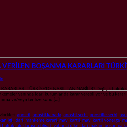
VERİLEN BOŞANMA KARARLARI TÜRKİYE
in
RI TÜRKİYE’DE NASIL TANINABİLİR? Değişik hukuk sistemler
eler yanında idari kurumlar da karar verebiliyor ve bu kararlar g
anıma ve/veya tenfize konu […]
Markiert
apostil
,
apostil kanada
,
apostil serhi
,
apostille serhi
,
avu
kanligi
,
idari
,
mahkeme karari
,
mavi kartli
,
mavi kartli yönerge
,
ma
si hukuk
,
uluslarası tebligat
,
yabanci ülke idari makam boşanma ka