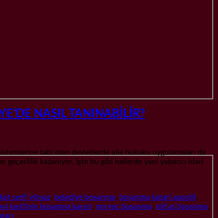
’DE NASIL TANINABİLİR?
ine tabi olan devletlerde aile hukuku uygulamaları da
eçerlilik kazanıyor. İşte bu gibi hallerde yani yabancı idari
kat serif yilmaz
,
belediye boşanma
,
boşanma karari apostil
,
vi kartlinin bosanma karari
,
norvec bosanma
,
nüfus boşanma
,
rarı