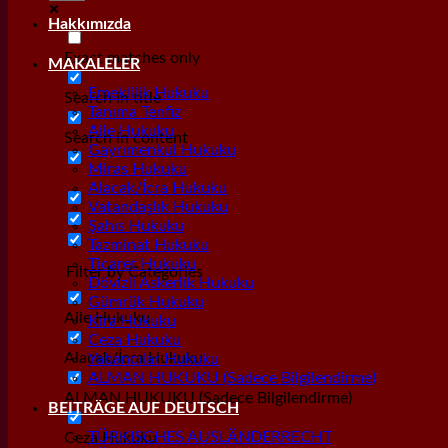
Hakkımızda
Exact matches only
MAKALELER
Emeklilik Hukuku
Search in title
Tanıma Tenfiz
Aile Hukuku
Search in content
Gayrımenkul Hukuku
Miras Hukuku
Alacak/İcra Hukuku
Vatandaşlık Hukuku
Şahıs Hukuku
Tazminat Hukuku
Ticaret Hukuku
Filter by Categories
Dövizli Askerlik Hukuku
Gümrük Hukuku
Aile Hukuku
Kira Hukuku
Ceza Hukuku
Alacak/İcra Hukuku
Yabancılar Hukuku
ALMAN HUKUKU (Sadece Bilgilendirme)
ALMAN HUKUKU (Sadece Bilgilendirme)
BEITRÄGE AUF DEUTSCH
TÜRKISCHES AUSLÄNDERRECHT
Ceza Hukuku