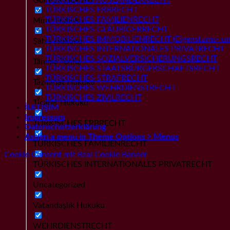
TÜRKISCHES ERBRECHT
TÜRKISCHES FAMILIENRECHT
Miras Hukuku
TÜRKISCHES GLÄUBIGERRECHT
TÜRKISCHES IMMOBILIENRECHT (Eigenstums- und
Şahıs Hukuku
TÜRKISCHES INTERNATIONALES PRIVATRECHT
TÜRKISCHES SOZIALVERSICHERUNGSRECHT
Tanıma Tenfiz
TÜRKISCHES STAATSBÜRGERSCHAFTSRECHT
TÜRKISCHES STRAFRECHT
Tazminat Hukuku
TÜRKISCHES WEHRDIENSTRECHT
TÜRKISCHES ZIVILRECHT
Ticaret Hukuku
İLETİŞİM
Impressum
TÜRKISCHES ERBRECHT
Datenschutzerklärung
Assign a menu in Theme Options > Menus
TÜRKISCHES FAMILIENRECHT
Cookie Consent mit Real Cookie Banner
TÜRKISCHES INTERNATIONALES PRIVATRECHT
Uncategorized
Vatandaşlık Hukuku
WEHRDIENSTRECHT