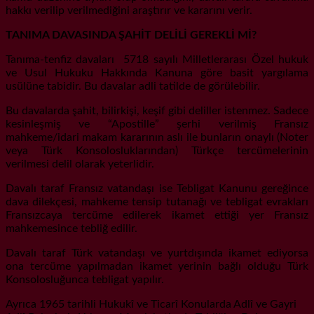
hakkı verilip verilmediğini araştırır ve kararını verir.
TANIMA DAVASINDA ŞAHİT DELİLİ GEREKLİ Mİ?
Tanıma-tenfiz davaları 5718 sayılı Milletlerarası Özel hukuk
ve Usul Hukuku Hakkında Kanuna göre basit yargılama
usülüne tabidir. Bu davalar adli tatilde de görülebilir.
Bu davalarda şahit, bilirkişi, keşif gibi deliller istenmez. Sadece
kesinleşmiş ve “Apostille” şerhi verilmiş Fransız
mahkeme/idari makam kararının aslı ile bunların onaylı (Noter
veya Türk Konsolosluklarından) Türkçe tercümelerinin
verilmesi delil olarak yeterlidir.
Davalı taraf Fransız vatandaşı ise Tebligat Kanunu gereğince
dava dilekçesi, mahkeme tensip tutanağı ve tebligat evrakları
Fransızcaya tercüme edilerek ikamet ettiği yer Fransız
mahkemesince tebliğ edilir.
Davalı taraf Türk vatandaşı ve yurtdışında ikamet ediyorsa
ona tercüme yapılmadan ikamet yerinin bağlı olduğu Türk
Konsolosluğunca tebligat yapılır.
Ayrıca 1965 tarihli Hukukî ve Ticarî Konularda Adlî ve Gayri