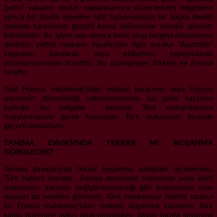
Şerhi” yabancı devlet makamlarınca düzenlenmiş belgelerin
ayrıca bir tasdik işlemine tabi tutulmaksızın bir başka devlet
makamı tarafından geçerli kabul edilmesine yönelik işlemler
bütünüdür. Bu işlem son derece basit olup belgeyi düzenleyen
devletin yetkili makamı tarafından ilgili evraka “Apostille”
kaşesinin basılarak veya etiketinin yapıştırılarak
imzalanmasından ibarettir. Bu sözleşmeye Türkiye ve Fransa
taraftır.
Yani Fransız mahkeme/idari makam kararının veya Fransız
noterinin düzenlediği vekaletnamenin bu şerhi taşıması
halinde, bu belgeler yeniden Türk makamlarınca
onaylanmasına gerek kalmadan Türk makamları önünde
geçerli olmaktadır.
TANIMA DAVASINDA TEKRAR MI BOŞANMA
GÖRÜLECEK?
Tanıma davalarında tekrar boşanma sebepleri incelenmez.
Türk hakimi burada Fransa mahkeme hakiminin veya idari
makamının kararını değiştiremeyeceği gibi boşanmaya esas
olayları da yeniden göremez. Türk mahkemesi hakimi sadece
bu Fransa mahkeme/idari makam boşanma kararının Türk
kamu düzenine aykırı olup olmadığını, davalı tarafa savunma