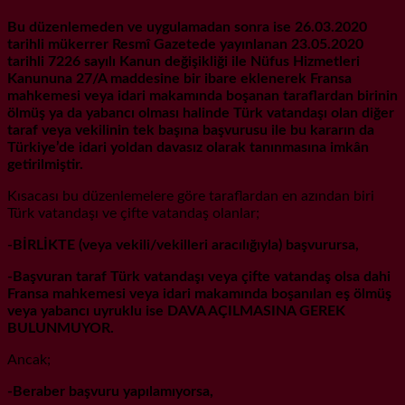
Bu düzenlemeden ve uygulamadan sonra ise 26.03.2020
tarihli mükerrer Resmî Gazetede yayınlanan 23.05.2020
tarihli 7226 sayılı Kanun değişikliği ile Nüfus Hizmetleri
Kanununa 27/A maddesine bir ibare eklenerek Fransa
mahkemesi veya idari makamında boşanan taraflardan birinin
ölmüş ya da yabancı olması halinde Türk vatandaşı olan diğer
taraf veya vekilinin tek başına başvurusu ile bu kararın da
Türkiye’de idari yoldan davasız olarak tanınmasına imkân
getirilmiştir.
Kısacası bu düzenlemelere göre taraflardan en azından biri
Türk vatandaşı ve çifte vatandaş olanlar;
-BİRLİKTE (veya vekili/vekilleri aracılığıyla) başvurursa,
-Başvuran taraf Türk vatandaşı veya çifte vatandaş olsa dahi
Fransa mahkemesi veya idari makamında boşanılan eş ölmüş
veya yabancı uyruklu ise DAVA AÇILMASINA GEREK
BULUNMUYOR.
Ancak;
-Beraber başvuru yapılamıyorsa,