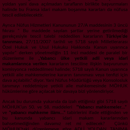
yoldan yani dava açılmadan tarafların birlikte başvurmaları
halinde bu Fransa idari makam boşanma kararları da nüfusa
tescil edilebilecektir.
Ayrıca Nüfus Hizmetleri Kanununun 27/A maddesinin 3 üncü
fıkrası “ Bu maddede sayılan şartlar yerine getirilmediği
gerekçesiyle tescil talebi reddedilen kararların
Türkiye’de
tanınması,
27/11/2007
tarihli ve 5718 sayılı Milletlerarası
Özel Hukuk ve Usul Hukuku Hakkında Kanun uyarınca
yapılır“ derken yönetmeliğin 11 inci maddesi de paralel bir
düzenleme ile „
Yabancı ülke yetkili adlî veya idarî
makamlarınca verilen
kararların tesciline ilişkin başvurunun
komisyonca reddedilmesi halinde; 5718 sayılı Kanun uyarınca
yetkili aile mahkemelerine kararın tanınması veya tenfizi için
dava açılabilir.“ diyor. Yani Nüfus Müdürlüğü veya Konsolosluk
tanımayı reddetmişse yetkili aile mahkemesinde MÖHUK
hükümlerine göre açılacak bir davaya bizi yönlendiriyor.
Ancak bu durumda yukarıda da izah ettiğimiz gibi 5718 sayılı
MÖHUK’un 50. ve 58. maddeleri
“Yabancı mahkemeler…”
ve
“yabancı mahkeme ilâmı…”
tabirlerini ifade ettiğinden ve
bu kanunda yabancı idari makam kararlarından
bahsetmediğinden davamız ret mi edilecek? Çünkü
MÖHUK’taki düzenlemeye göre ADLİ YOLDAN TANIMA