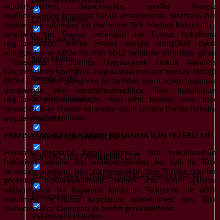
müdürlüklerine) başvurmakta, taraflar Fransız
mahkemesinden boşanma kararı almaktadırlar. Tarafların her
Gümrük Hukuku
ikiside Türk vatandaşı ise mahkeme Türk Medeni Kanununu ,
tarafların biri Fransız vatandaşı ise Fransa hukukunu
Miras Hukuku
uygulamaktadır. Ancak Fransa Avrupa Birliği(AB) üyesi
olduğundan ve AB’de Haziran 2012 tarihinde yürürlüğe giren
Şahıs Hukuku
“Boşanma ve Ayrılığa Uygulanacak Hukuk Alanında
Güçlendirilmiş İşbirliğinin Uygulanmasına Dair Konsey Tüzüğü
Tanıma Tenfiz
(ROM III Tüzüğü)” gereğince bu tarihten sonra açılan boşanma
davalarında aksi kararlaştırılmadıkça Türk hukukunun
Tazminat Hukuku
uygulama yeri kalmamıştır. Yani artık taraflar ister Türk
vatandaşı ister Fransız vatandaşı olsun sadece Fransa hukuku
Ticaret Hukuku
uygulanmaktadır.
FRANSA MAHKEME KARARI BOŞANMA İÇİN YETERLİ Mİ?
TÜRKISCHES ERBRECHT
Fransa’da boşanma kararı alınması Türk hukukununun
TÜRKISCHES FAMILIENRECHT
hakimiyet alanına etki etmeyeceğinden bu hali ile Türk
vatandaşı olanların işini görmeyecektir. Yani Türkiye için bir
TÜRKISCHES INTERNATIONALES PRIVATRECHT
geçerliliği bulunmamaktadır. Bunun için belirli şartları
sağlandığında bu boşanma kararının Türkiye’de de etkili
Uncategorized
olabilmesi ve nüfus kayıtlarına işlenebilmesi için Türk
mahkemesince tanınması ve tenfizi gerekmektedir.
Vatandaşlık Hukuku