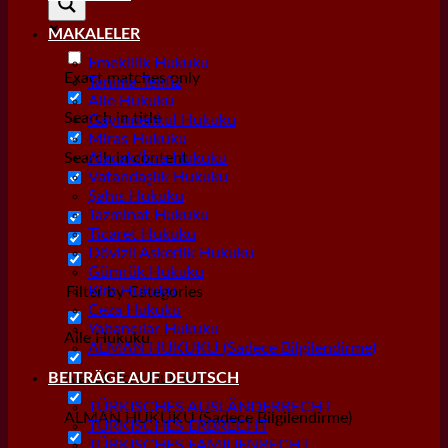
MAKALELER
Emeklilik Hukuku
Exact matches only
Tanıma Tenfiz
Aile Hukuku
Search in title
Gayrımenkul Hukuku
Miras Hukuku
Search in content
Alacak/İcra Hukuku
Vatandaşlık Hukuku
Şahıs Hukuku
Tazminat Hukuku
Ticaret Hukuku
Dövizli Askerlik Hukuku
Gümrük Hukuku
Kira Hukuku
Filter by Categories
Ceza Hukuku
Yabancılar Hukuku
Aile Hukuku
ALMAN HUKUKU (Sadece Bilgilendirme)
Alacak/İcra Hukuku
BEITRÄGE AUF DEUTSCH
TÜRKISCHES AUSLÄNDERRECHT
ALMAN HUKUKU (Sadece Bilgilendirme)
TÜRKISCHES ERBRECHT
TÜRKISCHES FAMILIENRECHT