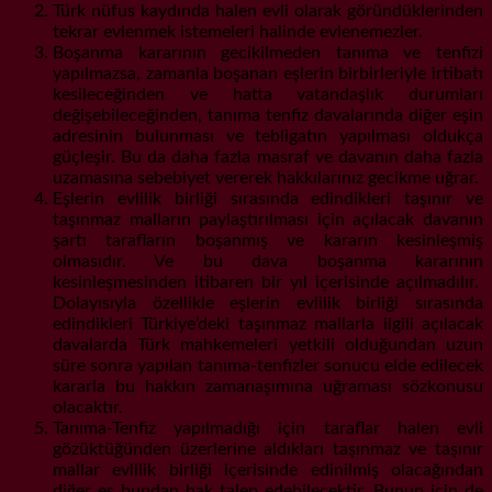
Türk nüfus kaydında halen evli olarak göründüklerinden
tekrar evlenmek istemeleri halinde evlenemezler.
Boşanma kararının gecikilmeden tanıma ve tenfizi
yapılmazsa, zamanla boşanan eşlerin birbirleriyle irtibatı
kesileceğinden ve hatta vatandaşlık durumları
değişebileceğinden, tanıma tenfiz davalarında diğer eşin
adresinin bulunması ve tebligatın yapılması oldukça
güçleşir. Bu da daha fazla masraf ve davanın daha fazla
uzamasına sebebiyet vererek hakkılarınız gecikme uğrar.
Eşlerin evlilik birliği sırasında edindikleri taşınır ve
taşınmaz malların paylaştırılması için açılacak davanın
şartı tarafların boşanmış ve kararın kesinleşmiş
olmasıdır. Ve bu dava boşanma kararının
kesinleşmesinden itibaren bir yıl içerisinde açılmadılır.
Dolayısıyla özellikle eşlerin evlilik birliği sırasında
edindikleri Türkiye’deki taşınmaz mallarla ilgili açılacak
davalarda Türk mahkemeleri yetkili olduğundan uzun
süre sonra yapılan tanıma-tenfizler sonucu elde edilecek
kararla bu hakkın zamanaşımına uğraması sözkonusu
olacaktır.
Tanıma-Tenfiz yapılmadığı için taraflar halen evli
gözüktüğünden üzerlerine aldıkları taşınmaz ve taşınır
mallar evlilik birliği içerisinde edinilmiş olacağından
diğer eş bundan hak talep edebilecektir. Bunun için de