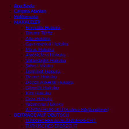
Ana Sayfa
Çalışma Alanları
Hakkımızda
MAKALELER
Emeklilik Hukuku
Tanıma Tenfiz
Aile Hukuku
Gayrımenkul Hukuku
Miras Hukuku
Alacak/İcra Hukuku
Vatandaşlık Hukuku
Şahıs Hukuku
Tazminat Hukuku
Ticaret Hukuku
Dövizli Askerlik Hukuku
Gümrük Hukuku
Kira Hukuku
Ceza Hukuku
Yabancılar Hukuku
ALMAN HUKUKU (Sadece Bilgilendirme)
BEITRÄGE AUF DEUTSCH
TÜRKISCHES AUSLÄNDERRECHT
TÜRKISCHES ERBRECHT