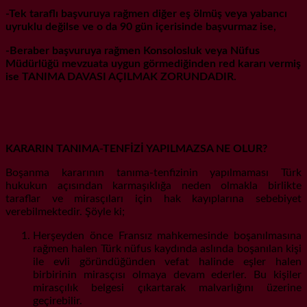
-Tek taraflı başvuruya rağmen diğer eş ölmüş veya yabancı
uyruklu değilse ve o da 90 gün içerisinde başvurmaz ise,
-Beraber başvuruya rağmen Konsolosluk veya Nüfus
Müdürlüğü mevzuata uygun görmediğinden red kararı vermiş
ise TANIMA DAVASI AÇILMAK ZORUNDADIR.
KARARIN TANIMA-TENFİZİ YAPILMAZSA NE OLUR?
Boşanma kararının tanıma-tenfizinin yapılmaması Türk
hukukun açısından karmaşıklığa neden olmakla birlikte
taraflar ve mirasçıları için hak kayıplarına sebebiyet
verebilmektedir. Şöyle ki;
Herşeyden önce Fransız mahkemesinde boşanılmasına
rağmen halen Türk nüfus kaydında aslında boşanılan kişi
ile evli göründüğünden vefat halinde eşler halen
birbirinin mirasçısı olmaya devam ederler. Bu kişiler
mirasçılık belgesi çıkartarak malvarlığını üzerine
geçirebilir.