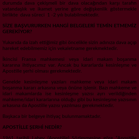
durumda dava çekişmeli bir dava olacağından karşı tarafın
vatandaşlık ve ikamet yerine göre değişkenlik göstermekle
birlikte dava süreci 1 -2 yılı bulabilmektedir.
SİZE BAŞVURURKEN HANGİ BELGELERİ TEMİN ETMEMİZ
GEREKİYOR?
Yukarıda da izah ettiğimiz gibi öncelikle sizin adınıza dava açıp
hareket edebilmemiz için vekaletname gerekmektedir.
İkincisi Fransa mahkemesi veya idari makam boşanma
kararına ihtiyacımız var. Ancak bu kararlarda kesinleşme ve
Apostille şerhi olması gerekmektedir.
Genelde kesinleşme yazıları mahkeme veya idari makam
boşanma kararı arkasına veya önüne işlenir. Bazı mahkeme ve
idari makamlarda ise kesinleşme yazısı ayrı verildiğinden
mahkeme/idari kararlarına olduğu gibi bu kesinleşme yazısının
arkasına da Apostille yazısı yazılması gerekmektedir.
Başkaca bir belgeye ihtiyaç bulunmamaktadır.
APOSTİLLE ŞERHİ NEDİR?
1961 tarihli Lahey (Apostille) Sözleşmesine göre “Apostille