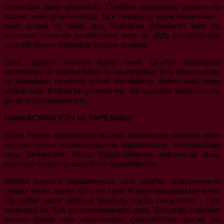
tarafından takibi gerekebilir. Özellikle yurtdışında yaşayan ve
ikamet eden insanlarımızın Türk hukukuna aşina olmamaları ,
dava açmak ve takibi için Türkiye’ye gitmelerini hem bu
davaların uzmanlık gerektirmesi hem de gidiş gelişlerin çok
masraflı olması nedeniyle tavsiye etmeyiz.
Dava açamak isteyen kişiler veya taraflar kendilerini
verecekleri bir vekaletname ile tarafımızdan Türk mahkemeleri
ve makamları nezdinde temsil ettirebilirler. Bizleri vekil tayin
ettiklerinde Türkiye’ye gitmelerine, duruşmalara katılmalarına
gerek bulunmamaktadır.
DAVA AÇMAK İÇİN NE YAPILMALI?
Şayet Fransa mahkemesinde/idari makamında boşanan eşler
anlaşabiliyorsa vatandaşlıklarına bakılmaksızın Konsolosluğa
veya Türkiye’deki Nüfus Müdürlüklerine başvurarak dava
açmadan boşanma kararlarını işletebiliyorlar.
Birlikte başvuru yapılamıyorsa yani taraflar anlaşamıyorsa
tanıma tenfiz davası için ; bir taraf Fransa vatandaşı ise o kişi
“Apostille” şerhi verilmek kaydıyla Fransa noterinden , Türk
vatandaşı ise Türk konsolosluklardan veya Türkiye’de noterden
avukat olarak bize vekaletname çıkartabilirler. Ancak bu