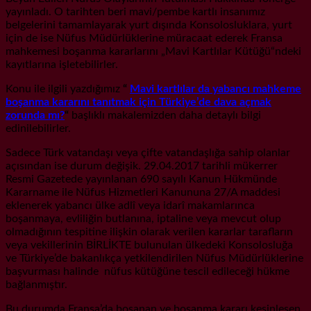
yayınladı. O tarihten beri mavi/pembe kartlı insanımız
belgelerini tamamlayarak yurt dışında Konsolosluklara, yurt
için de ise Nüfus Müdürlüklerine müracaat ederek Fransa
mahkemesi boşanma kararlarını „Mavi Kartlılar Kütüğü“ndeki
kayıtlarına işletebilirler.
Konu ile ilgili yazdığımız
“
Mavi kartlılar da yabancı mahkeme
boşanma kararını tanıtmak için Türkiye’de dava açmak
zorunda mı?
“
başlıklı makalemizden daha detaylı bilgi
edinilebilirler.
Sadece Türk vatandaşı veya çifte vatandaşlığa sahip olanlar
açısından ise durum değişik. 29.04.2017 tarihli mükerrer
Resmi Gazetede yayınlanan 690 sayılı Kanun Hükmünde
Kararname ile Nüfus Hizmetleri Kanununa 27/A maddesi
eklenerek yabancı ülke adlî veya idarî makamlarınca
boşanmaya, evliliğin butlanına, iptaline veya mevcut olup
olmadığının tespitine ilişkin olarak verilen kararlar tarafların
veya vekillerinin BİRLİKTE bulunulan ülkedeki Konsolosluğa
ve Türkiye’de bakanlıkça yetkilendirilen Nüfus Müdürlüklerine
başvurması halinde nüfus kütüğüne tescil edileceği hükme
bağlanmıştır.
Bu durumda Fransa’da boşanan ve boşanma kararı kesinleşen