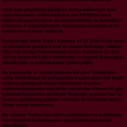
Lâkin aynı yönetmelik gereğince Fransa mahkemesi veya
idari makamınca verilen kararların aile kütüğüne tescil
işlemlerini yapmak üzere, dış temsilciliklerde ve Bakanlıkça
belirlenen il müdürlüklerinde komisyonlar kurulacak ve bu
komisyonlarca karar verilecek.
Bununla ilgili olarak İçişleri Bakanlığı 19.03.2018 tarihli yazısı
ile yönetmelik gereğince usul ve esasları belirleyen „Yabancı
Ülke Adlî ve İdarî Makamlarınca Verilen Kararların Teciline
Yönelik Açıklama“yı 81 il valiliklerine ve Dışişleri Bakanlığına
(Büyükelçilik ve konsolosluklar) göndermiştir.
Bu yönetmelik ve talimat hükümlerine göre Türkiye’deki
nüfus müdürlükleri ve yurtdışında konsolosluklara tek taraflı
başvuru yapıldığında Fransa mahkemesi veya idari
makamında boşanılan eşin de bu başvurudan itibaren 90 gün
içerisinde başvurması gerekiyor. Boşanılan eş başvurmaz ise
başvuru yapılmamış sayılarak red edilir. Bu durumda tanıma
davası açmak zorunlu olur.
Bu talimatla Türkiye’deki nüfus müdürlükleri ve yurtdışında
konsolosluklarda komisyonlar oluşturularak başvurular
alınmaktadır.