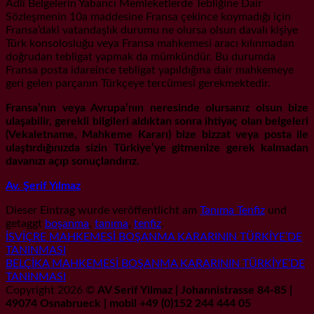
Adlî Belgelerin Yabancı Memleketlerde Tebliğine Dair
Sözleşmenin 10a maddesine Fransa çekince koymadığı için
Fransa’daki vatandaşlık durumu ne olursa olsun davalı kişiye
Türk konsolosluğu veya Fransa mahkemesi aracı kılınmadan
doğrudan tebligat yapmak da mümkündür. Bu durumda
Fransa posta idareince tebligat yapıldığına dair mahkemeye
geri gelen parçanın Türkçeye tercümesi gerekmektedir.
Fransa’nın veya Avrupa’nın neresinde olursanız olsun bize
ulaşabilir, gerekli bilgileri aldıktan sonra ihtiyaç olan belgeleri
(Vekaletname, Mahkeme Kararı) bize bizzat veya posta ile
ulaştırdığınızda sizin Türkiye’ye gitmenize gerek kalmadan
davanızı açıp sonuçlandırız.
Av. Şerif Yılmaz
Dieser Eintrag wurde veröffentlicht am
Tanıma Tenfiz
und
getaggt
boşanma
,
tanıma
,
tenfiz
.
İSVİÇRE MAHKEMESİ BOŞANMA KARARININ TÜRKİYE’DE
TANINMASI
BELÇİKA MAHKEMESİ BOŞANMA KARARININ TÜRKİYE’DE
TANINMASI
Copyright 2026 ©
AV Serif Yilmaz | Johannistrasse 84-85 |
49074 Osnabrueck | mobil +49 (0)152 244 444 05