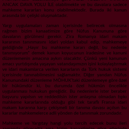
ANCAK DAVA YOLU İLE olabilmekte ve bu davalara sadece
mahkeme kararları konu olabilmektedir. Burada iki kanun
arasında bir çelişki oluşmaktadır.
Yargı uygulamaları zaman içerisinde belirecek olmasına
rağmen bizim kanaatimize göre Nüfus Kanununa göre
davaların görülmesi gerekir. Zira Romanya idari makam
kararının tanınmasını idari yoldan kabul edip, mahkemeye
geldiğinde „Hayır bu mahkeme kararı değil, bu nedenle
tanımıyorum“ demek kanun koyucunun iradesine ve kanuni
düzenlemenin amacına aykırı olacaktır. Çünkü yeni kanunun
amacı yurtdışında yaşayan vatandaşımızın işini kolaylaştırmak
ve idari makamlarca verilen kararların da Türk hukuk sistemi
içerisinde tanınabilmesini sağlamaktır. Diğer yandan Nüfus
Kanunundaki düzenleme MÖHUK’taki düzenlemeye göre özel
bir hükümdür ki, bu durumda özel hükmün öncelikle
uygulanması hukukun gereğidir. Bu nedenlerle ister beraber
başvuru yapılsın ve reddedilsin ister anlaşma olmadan tıpkı
mahkeme kararlarında olduğu gibi tek taraflı Fransa idari
makam kararına karşı çekişmeli bir tanıma davası açılsın bu
kararlar mahkemelerce adli yönden de tanınmak zorundadır.
Mahkeme ve Yargıtay hangi yolu tercih edecek bunu ileri
zamanda göreceğiz ama bizim kanaatimize göre ellerinde