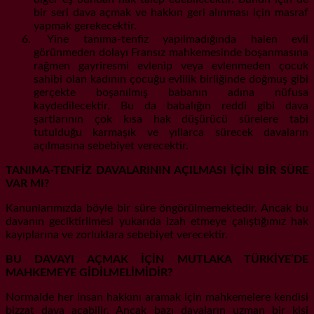
bir seri dava açmak ve hakkın geri alınması için masraf
yapmak gerekecektir.
Yine tanıma-tenfiz yapılmadığında halen evli
görünmeden dolayı Fransız mahkemesinde boşanmasına
rağmen gayriresmi evlenip veya evlenmeden çocuk
sahibi olan kadının çocuğu evlilik birliğinde doğmuş gibi
gerçekte boşanılmış babanın adına nüfusa
kaydedilecektir. Bu da babalığın reddi gibi dava
şartlarının çok kısa hak düşürücü sürelere tabi
tutulduğu karmaşık ve yıllarca sürecek davaların
açılmasına sebebiyet verecektir.
TANIMA-TENFİZ DAVALARININ AÇILMASI İÇİN BİR SÜRE
VAR MI?
Kanunlarımızda böyle bir süre öngörülmemektedir. Ancak bu
davanın geciktirilmesi yukarıda izah etmeye çalıştığımız hak
kayıplarına ve zorluklara sebebiyet verecektir.
BU DAVAYI AÇMAK İÇİN MUTLAKA TÜRKİYE’DE
MAHKEMEYE GİDİLMELİMİDİR?
Normalde her insan hakkını aramak için mahkemelere kendisi
bizzat dava açabilir. Ancak bazı davaların uzman bir kişi