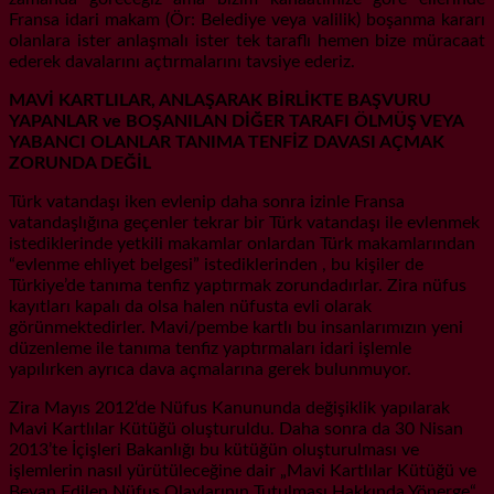
Fransa idari makam (Ör: Belediye veya valilik) boşanma kararı
olanlara ister anlaşmalı ister tek taraflı hemen bize müracaat
ederek davalarını açtırmalarını tavsiye ederiz.
MAVİ KARTLILAR, ANLAŞARAK BİRLİKTE BAŞVURU
YAPANLAR ve BOŞANILAN DİĞER TARAFI ÖLMÜŞ VEYA
YABANCI OLANLAR TANIMA TENFİZ DAVASI AÇMAK
ZORUNDA DEĞİL
Türk vatandaşı iken evlenip daha sonra izinle Fransa
vatandaşlığına geçenler tekrar bir Türk vatandaşı ile evlenmek
istediklerinde yetkili makamlar onlardan Türk makamlarından
“evlenme ehliyet belgesi” istediklerinden , bu kişiler de
Türkiye’de tanıma tenfiz yaptırmak zorundadırlar. Zira nüfus
kayıtları kapalı da olsa halen nüfusta evli olarak
görünmektedirler. Mavi/pembe kartlı bu insanlarımızın yeni
düzenleme ile tanıma tenfiz yaptırmaları idari işlemle
yapılırken ayrıca dava açmalarına gerek bulunmuyor.
Zira Mayıs 2012‘de Nüfus Kanununda değişiklik yapılarak
Mavi Kartlılar Kütüğü oluşturuldu. Daha sonra da 30 Nisan
2013’te İçişleri Bakanlığı bu kütüğün oluşturulması ve
işlemlerin nasıl yürütüleceğine dair „Mavi Kartlılar Kütüğü ve
Beyan Edilen Nüfus Olaylarının Tutulması Hakkında Yönerge“