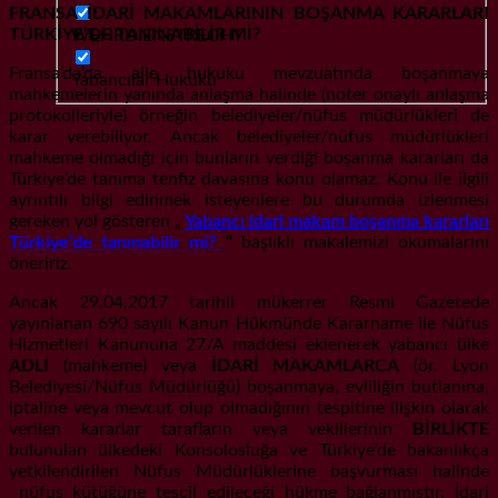
FRANSA İDARİ MAKAMLARININ BOŞANMA KARARLARI
TÜRKİYE’DE TANINABİLİR Mİ?
WEHRDIENSTRECHT
Fransa’da’da aile hukuku mevzuatında boşanmaya
Yabancılar Hukuku
mahkemelerin yanında anlaşma halinde (noter onaylı anlaşma
protokolleriyle) örneğin belediyeler/nüfus müdürlükleri de
karar verebiliyor. Ancak belediyeler/nüfus müdürlükleri
mahkeme olmadığı için bunların verdiği boşanma kararları da
Türkiye’de tanıma tenfiz davasına konu olamaz. Konu ile ilgili
ayrıntılı bilgi edinmek isteyenlere bu durumda izlenmesi
gereken yol gösteren „
Yabancı idari makam boşanma kararları
Türkiye’de tanınabilir mi?
“
başlıklı makalemizi okumalarını
öneririz.
Ancak 29.04.2017 tarihli mükerrer Resmi Gazetede
yayınlanan 690 sayılı Kanun Hükmünde Kararname ile Nüfus
Hizmetleri Kanununa 27/A maddesi eklenerek yabancı ülke
ADLİ
(mahkeme) veya
İDARİ MAKAMLARCA
(ör. Lyon
Belediyesi/Nüfus Müdürlüğü) boşanmaya, evliliğin butlanına,
iptaline veya mevcut olup olmadığının tespitine ilişkin olarak
verilen kararlar tarafların veya vekillerinin
BİRLİKTE
bulunulan ülkedeki Konsolosluğa ve Türkiye’de bakanlıkça
yetkilendirilen Nüfus Müdürlüklerine başvurması halinde
nüfus kütüğüne tescil edileceği hükme bağlanmıştır. İdari