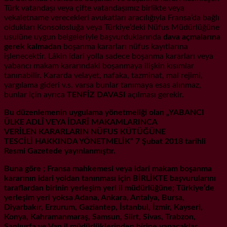
Türk vatandaşı veya çifte vatandaşımız birlikte veya
vekaletname verecekleri avukatları aracılığıyla Fransa’da bağlı
oldukları Konsolosluğa veya Türkiye’deki Nüfus Müdürlüğüne
usulüne uygun belgeleriyle başvurduklarında
dava açmalarına
gerek kalmadan
boşanma kararları nüfus kayıtlarına
işlenecektir. Lâkin idari yolla sadece boşanma kararları veya
yabancı makam kararındaki boşanmaya ilişkin kısımlar
tanınabilir. Kararda velayet, nafaka, tazminat, mal rejimi,
yargılama gideri v.s. varsa bunlar tanımaya esas alınmaz,
bunlar için ayrıca
TENFİZ DAVASI
açılması gerekir.
Bu düzenlemenin uygulama yönetmeliği olan „YABANCI
ÜLKE ADLÎ VEYA İDARÎ MAKAMLARINCA
VERİLEN KARARLARIN NÜFUS KÜTÜĞÜNE
TESCİLİ HAKKINDA YÖNETMELİK“ 7 Şubat 2018 tarihli
Resmi Gazetede yayınlanmıştır.
Buna göre ; Fransa mahkemesi veya idari makam boşanma
kararının idari yoldan tanınması için BİRLİKTE başvurularını
taraflardan birinin yerleşim yeri il müdürlüğüne; Türkiye’de
yerleşim yeri yoksa Adana, Ankara, Antalya, Bursa,
Diyarbakır, Erzurum, Gaziantep, İstanbul, İzmir, Kayseri,
Konya, Kahramanmaraş, Samsun, Siirt, Sivas, Trabzon,
Şanlıurfa ve Van il müdürlüklerinden birine yapacaklar.