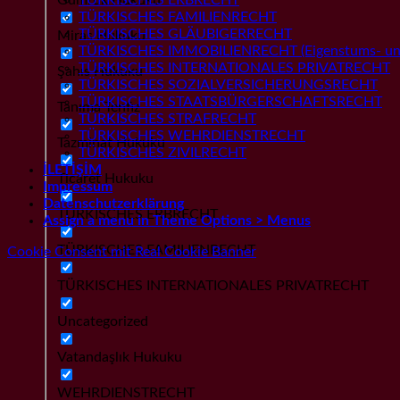
TÜRKISCHES FAMILIENRECHT
TÜRKISCHES GLÄUBIGERRECHT
Miras Hukuku
TÜRKISCHES IMMOBILIENRECHT (Eigenstums- und
TÜRKISCHES INTERNATIONALES PRIVATRECHT
Şahıs Hukuku
TÜRKISCHES SOZIALVERSICHERUNGSRECHT
TÜRKISCHES STAATSBÜRGERSCHAFTSRECHT
Tanıma Tenfiz
TÜRKISCHES STRAFRECHT
TÜRKISCHES WEHRDIENSTRECHT
Tazminat Hukuku
TÜRKISCHES ZIVILRECHT
İLETİŞİM
Ticaret Hukuku
Impressum
Datenschutzerklärung
TÜRKISCHES ERBRECHT
Assign a menu in Theme Options > Menus
TÜRKISCHES FAMILIENRECHT
Cookie Consent mit Real Cookie Banner
TÜRKISCHES INTERNATIONALES PRIVATRECHT
Uncategorized
Vatandaşlık Hukuku
WEHRDIENSTRECHT