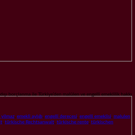
borçlanma ile Türkiye’den malûlen ve engelli emeklilik hakkı
f yilmaz
,
emekli aylığı
,
engelli derecesi
,
engelli emeklisi
,
malulen
lt
,
türkische Rechtsanwalt
,
türkische rente
,
türkischen