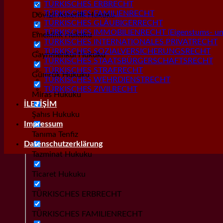
TÜRKISCHES ERBRECHT
TÜRKISCHES FAMILIENRECHT
Dövizli Askerlik Hukuku
TÜRKISCHES GLÄUBIGERRECHT
TÜRKISCHES IMMOBILIENRECHT (Eigenstums- und
Emeklilik Hukuku
TÜRKISCHES INTERNATIONALES PRIVATRECHT
TÜRKISCHES SOZIALVERSICHERUNGSRECHT
Gayrımenkul Hukuku
TÜRKISCHES STAATSBÜRGERSCHAFTSRECHT
TÜRKISCHES STRAFRECHT
Gümrük Hukuku
TÜRKISCHES WEHRDIENSTRECHT
TÜRKISCHES ZIVILRECHT
Miras Hukuku
İLETİŞİM
Şahıs Hukuku
Impressum
Tanıma Tenfiz
Datenschutzerklärung
Tazminat Hukuku
Ticaret Hukuku
TÜRKISCHES ERBRECHT
TÜRKISCHES FAMILIENRECHT