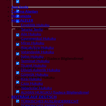
Ana Sayfa
Çalışma Alanları
Hakkımızda
MAKALELER
Emeklilik Hukuku
Filter by Categories
Tanıma Tenfiz
Aile Hukuku
Gayrımenkul Hukuku
Aile Hukuku
Miras Hukuku
Alacak/İcra Hukuku
Alacak/İcra Hukuku
Vatandaşlık Hukuku
Şahıs Hukuku
ALMAN HUKUKU (Sadece Bilgilendirme)
Tazminat Hukuku
Ticaret Hukuku
Ceza Hukuku
Dövizli Askerlik Hukuku
Gümrük Hukuku
Dövizli Askerlik Hukuku
Kira Hukuku
Ceza Hukuku
Emeklilik Hukuku
Yabancılar Hukuku
ALMAN HUKUKU (Sadece Bilgilendirme)
Gayrımenkul Hukuku
BEITRÄGE AUF DEUTSCH
TÜRKISCHES AUSLÄNDERRECHT
Gümrük Hukuku
TÜRKISCHES ERBRECHT