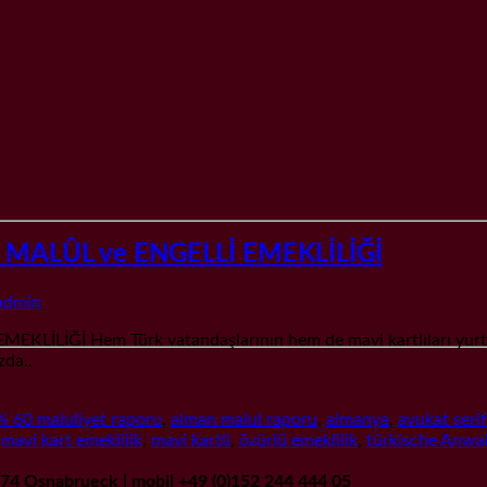
 MALÛL ve ENGELLİ EMEKLİLİĞİ
admin
Ğİ Hem Türk vatandaşlarının hem de mavi kartlıları yurtdışı 
zda..
% 60 maluliyet raporu
,
alman malul raporu
,
almanya
,
avukat seri
,
mavi kart emeklilik
,
mavi kartli
,
özürlü emeklilik
,
türkische Anwa
9074 Osnabrueck | mobil +49 (0)152 244 444 05