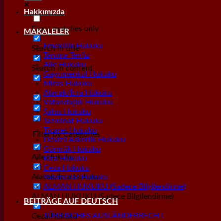
Hakkımızda
Exact matches only
MAKALELER
Emeklilik Hukuku
Search in title
Tanıma Tenfiz
Aile Hukuku
Search in content
Gayrımenkul Hukuku
Miras Hukuku
Alacak/İcra Hukuku
Vatandaşlık Hukuku
Şahıs Hukuku
Tazminat Hukuku
Ticaret Hukuku
Filter by Categories
Dövizli Askerlik Hukuku
Gümrük Hukuku
Aile Hukuku
Kira Hukuku
Ceza Hukuku
Alacak/İcra Hukuku
Yabancılar Hukuku
ALMAN HUKUKU (Sadece Bilgilendirme)
ALMAN HUKUKU (Sadece Bilgilendirme)
BEITRÄGE AUF DEUTSCH
TÜRKISCHES AUSLÄNDERRECHT
Ceza Hukuku