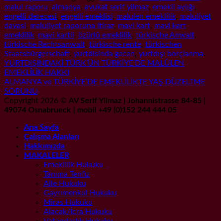
malul raporu
,
almanya
,
avukat serif yilmaz
,
emekli aylığı
,
engelli derecesi
,
engelli emeklisi
,
malulen emeklilik
,
maluliyet
davasi
,
maluliyet raporuna itiraz
,
mavi kart
,
mavi kart
emeklilik
,
mavi kartli
,
özürlü emeklilik
,
türkische Anwalt
,
türkische Rechtsanwalt
,
türkische rente
,
türkischen
Staatsbürgerschaft
,
yurtdisinda gecen
,
yurtdışı borçlanma
.
YURTDIŞINDAKİ TÜRK’ÜN TÜRKİYE’DE MALÛLEN
EMEKLİLİK HAKKI
ALMANYA ve TÜRKİYE’DE EMEKLİLİKTE YAŞ DÜZELTME
SORUNU
Copyright 2026 ©
AV Serif Yilmaz | Johannistrasse 84-85 |
49074 Osnabrueck | mobil +49 (0)152 244 444 05
Ana Sayfa
Çalışma Alanları
Hakkımızda
MAKALELER
Emeklilik Hukuku
Tanıma Tenfiz
Aile Hukuku
Gayrımenkul Hukuku
Miras Hukuku
Alacak/İcra Hukuku
Vatandaşlık Hukuku