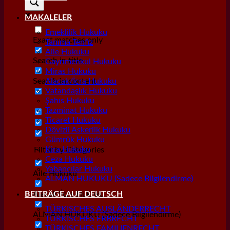
MAKALELER
Emeklilik Hukuku
Exact matches only
Tanıma Tenfiz
Aile Hukuku
Search in title
Gayrımenkul Hukuku
Miras Hukuku
Search in content
Alacak/İcra Hukuku
Vatandaşlık Hukuku
Şahıs Hukuku
Tazminat Hukuku
Ticaret Hukuku
Dövizli Askerlik Hukuku
Gümrük Hukuku
Kira Hukuku
Filter by Categories
Ceza Hukuku
Yabancılar Hukuku
Aile Hukuku
ALMAN HUKUKU (Sadece Bilgilendirme)
Alacak/İcra Hukuku
BEITRÄGE AUF DEUTSCH
TÜRKISCHES AUSLÄNDERRECHT
ALMAN HUKUKU (Sadece Bilgilendirme)
TÜRKISCHES ERBRECHT
TÜRKISCHES FAMILIENRECHT