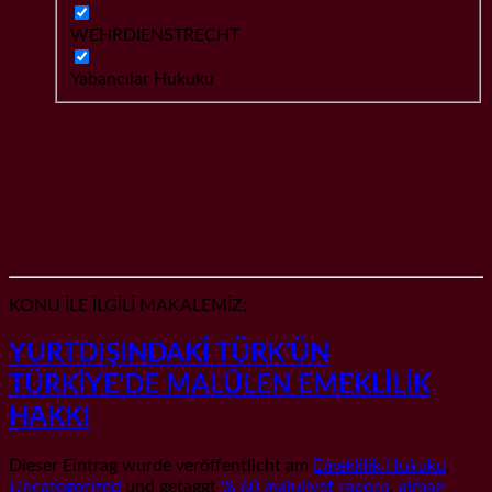
WEHRDIENSTRECHT
Yabancılar Hukuku
KONU İLE İLGİLİ MAKALEMİZ;
YURTDIŞINDAKİ TÜRK’ÜN
TÜRKİYE’DE MALÛLEN EMEKLİLİK
HAKKI
Dieser Eintrag wurde veröffentlicht am
Emeklilik Hukuku
,
Uncategorized
und getaggt
% 60 maluliyet raporu
,
alman