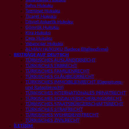
Şahıs Hukuku
Tazminat Hukuku
Ticaret Hukuku
Dövizli Askerlik Hukuku
Gümrük Hukuku
Kira Hukuku
Ceza Hukuku
Yabancılar Hukuku
ALMAN HUKUKU (Sadece Bilgilendirme)
BEITRÄGE AUF DEUTSCH
TÜRKISCHES AUSLÄNDERRECHT
TÜRKISCHES ERBRECHT
TÜRKISCHES FAMILIENRECHT
TÜRKISCHES GLÄUBIGERRECHT
TÜRKISCHES IMMOBILIENRECHT (Eigenstums-
und Katasterrecht)
TÜRKISCHES INTERNATIONALES PRIVATRECHT
TÜRKISCHES SOZIALVERSICHERUNGSRECHT
TÜRKISCHES STAATSBÜRGERSCHAFTSRECHT
TÜRKISCHES STRAFRECHT
TÜRKISCHES WEHRDIENSTRECHT
TÜRKISCHES ZIVILRECHT
İLETİŞİM