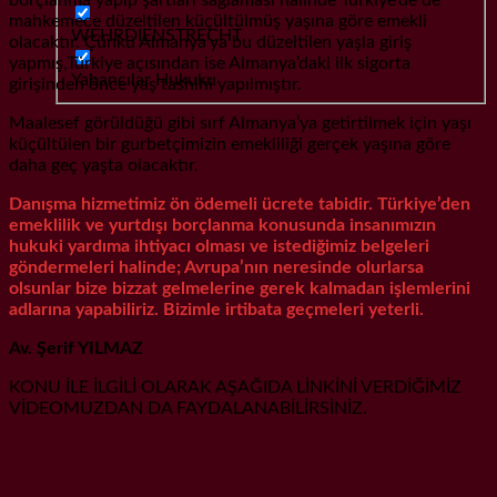
mahkemece düzeltilen küçültülmüş yaşına göre emekli
WEHRDIENSTRECHT
olacaktır. Çünkü Almanya’ya bu düzeltilen yaşla giriş
yapmış,Türkiye açısından ise Almanya’daki ilk sigorta
Yabancılar Hukuku
girişinden önce yaş tashihi yapılmıştır.
Maalesef görüldüğü gibi sırf Almanya’ya getirtilmek için yaşı
küçültülen bir gurbetçimizin emekliliği gerçek yaşına göre
daha geç yaşta olacaktır.
Danışma hizmetimiz ön ödemeli ücrete tabidir. Türkiye’den
emeklilik ve yurtdışı borçlanma konusunda insanımızın
hukuki yardıma ihtiyacı olması ve istediğimiz belgeleri
göndermeleri halinde; Avrupa’nın neresinde olurlarsa
olsunlar bize bizzat gelmelerine gerek kalmadan işlemlerini
adlarına yapabiliriz. Bizimle irtibata geçmeleri yeterli.
Av. Şerif YILMAZ
KONU İLE İLGİLİ OLARAK AŞAĞIDA LİNKİNİ VERDİĞİMİZ
VİDEOMUZDAN DA FAYDALANABİLİRSİNİZ.