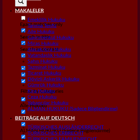
MAKALELER
Emeklilik Hukuku
Exact matches only
Tanıma Tenfiz
Aile Hukuku
Search in title
Gayrımenkul Hukuku
Miras Hukuku
Search in content
Alacak/İcra Hukuku
Vatandaşlık Hukuku
Şahıs Hukuku
Tazminat Hukuku
Ticaret Hukuku
Dövizli Askerlik Hukuku
Gümrük Hukuku
Kira Hukuku
Filter by Categories
Ceza Hukuku
Yabancılar Hukuku
Aile Hukuku
ALMAN HUKUKU (Sadece Bilgilendirme)
Alacak/İcra Hukuku
BEITRÄGE AUF DEUTSCH
TÜRKISCHES AUSLÄNDERRECHT
ALMAN HUKUKU (Sadece Bilgilendirme)
TÜRKISCHES ERBRECHT
TÜRKISCHES FAMILIENRECHT