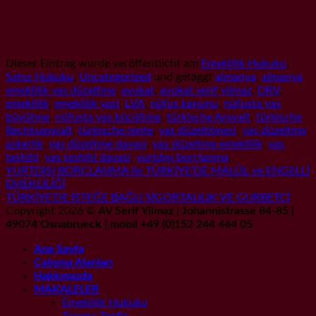
Dieser Eintrag wurde veröffentlicht am
Emeklilik Hukuku
,
Şahıs Hukuku
,
Uncategorized
und getaggt
almanya
,
almanya
emeklilik yas düzeltme
,
avukat
,
avukat serif yilmaz
,
DRV
,
emeklilik
,
emeklilik yasi
,
LVA
,
nüfus kanunu
,
nüfusta yas
büyütme
,
nüfusta yas kücültme
,
türkische Anwalt
,
türkische
Rechtsanwalt
,
türkische rente
,
yas düzeltilmesi
,
yas düzeltme
askerlik
,
yas düzeltme davasi
,
yas düzeltme emeklilik
,
yas
tashihi
,
yas tashihi davasi
,
yurtdışı borçlanma
.
YURTDIŞI BORÇLANMA ile TÜRKİYE’DE MALÛL ve ENGELLİ
EMEKLİLİĞİ
TÜRKİYE’DE İSTEĞE BAĞLI SİGORTALILIK VE GURBETÇİ
Copyright 2026 ©
AV Serif Yilmaz | Johannistrasse 84-85 |
49074 Osnabrueck | mobil +49 (0)152 244 444 05
Ana Sayfa
Çalışma Alanları
Hakkımızda
MAKALELER
Emeklilik Hukuku
Tanıma Tenfiz