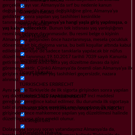
gerçeklik payı var. Almanya’da sırf bu nedenle kanun
değişikliği yapıldı. Kanun değişikliğine göre, Almanya’ya
Gümrük Hukuku
geldikten sonra yapılan yaş tashihleri kesinlikle
tanınmamaktadır.
Almanya’ya hangi yaşla giriş yapılmışsa, o
Miras Hukuku
yaş kabul edilecektir
. Bunun tek istisnası yaş yanlışlığının
resmi bir belgeye dayanmasıdır. Bu resmi belge o kişinin
Şahıs Hukuku
Almanya´ya gelişinden önce hazırlanmışsa, mesela çocukluk
dönemine ait bir diploma varsa, bu belli koşullar altında kabul
Tanıma Tenfiz
edilebilir. Türkiye´de sadece tanıklarla yapılacak bir nüfus
düzeltmesi tanınmaz.19.10.2017 tarihli 7039 sayılı Kanunla
Tazminat Hukuku
getirilen imkânla ikinci defa yaş düzeltme davası da işini
göremeyecektir. Çünkü Almanya’da önemli olan Almanya’ya ilk
Ticaret Hukuku
girişten sonra yapılan yaş tashihleri geçersizdir, nazara
alınmaz.
TÜRKISCHES ERBRECHT
Aynı şekilde Türkiye’de de ilk sigorta girişinden sonra yapılan
yaş düzeltmeleri 5510 sayılı kanunun 57 inci maddesi
TÜRKISCHES FAMILIENRECHT
gereğince gereğince kabul edilmez. Bu durumda ilk sigortaya
tabi olunan yaşa göre emeklilik yaşı hesaplanır. İlk sigorta
TÜRKISCHES INTERNATIONALES PRIVATRECHT
girişinden önce mahkemece yapılan yaş düzeltilmesi halinde
düzeltilen yaşa göre emekli olunur.
Uncategorized
Dolayısıyla soruyu soran vatandaşımız Almanya’da da,
Vatandaşlık Hukuku
borçlanma yapıp şartları sağlaması halinde Türkiye’de de