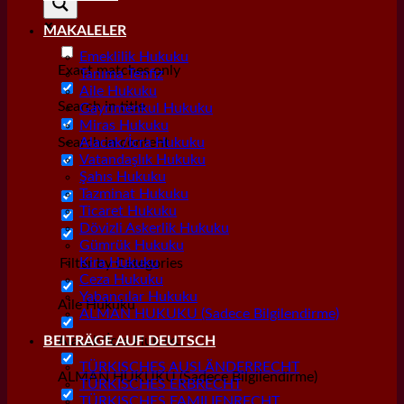
MAKALELER
Emeklilik Hukuku
Exact matches only
Tanıma Tenfiz
Aile Hukuku
Search in title
Gayrımenkul Hukuku
Miras Hukuku
Search in content
Alacak/İcra Hukuku
Vatandaşlık Hukuku
Şahıs Hukuku
Tazminat Hukuku
Ticaret Hukuku
Dövizli Askerlik Hukuku
Gümrük Hukuku
Kira Hukuku
Filter by Categories
Ceza Hukuku
Yabancılar Hukuku
Aile Hukuku
ALMAN HUKUKU (Sadece Bilgilendirme)
Alacak/İcra Hukuku
BEITRÄGE AUF DEUTSCH
TÜRKISCHES AUSLÄNDERRECHT
ALMAN HUKUKU (Sadece Bilgilendirme)
TÜRKISCHES ERBRECHT
TÜRKISCHES FAMILIENRECHT