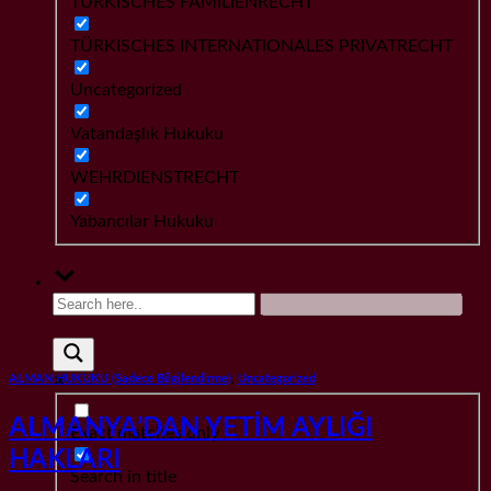
TÜRKISCHES FAMILIENRECHT
TÜRKISCHES INTERNATIONALES PRIVATRECHT
Uncategorized
Vatandaşlık Hukuku
WEHRDIENSTRECHT
Yabancılar Hukuku
ALMAN HUKUKU (Sadece Bilgilendirme)
,
Uncategorized
ALMANYA’DAN YETİM AYLIĞI
Exact matches only
HAKLARI
Search in title