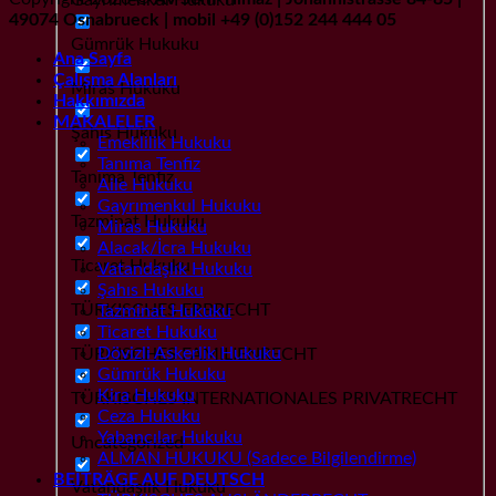
49074 Osnabrueck | mobil +49 (0)152 244 444 05
Gümrük Hukuku
Ana Sayfa
Çalışma Alanları
Miras Hukuku
Hakkımızda
MAKALELER
Şahıs Hukuku
Emeklilik Hukuku
Tanıma Tenfiz
Tanıma Tenfiz
Aile Hukuku
Gayrımenkul Hukuku
Tazminat Hukuku
Miras Hukuku
Alacak/İcra Hukuku
Ticaret Hukuku
Vatandaşlık Hukuku
Şahıs Hukuku
TÜRKISCHES ERBRECHT
Tazminat Hukuku
Ticaret Hukuku
Dövizli Askerlik Hukuku
TÜRKISCHES FAMILIENRECHT
Gümrük Hukuku
Kira Hukuku
TÜRKISCHES INTERNATIONALES PRIVATRECHT
Ceza Hukuku
Yabancılar Hukuku
Uncategorized
ALMAN HUKUKU (Sadece Bilgilendirme)
BEITRÄGE AUF DEUTSCH
Vatandaşlık Hukuku