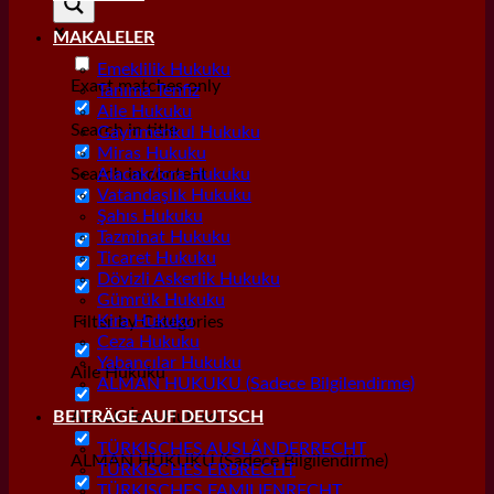
MAKALELER
Emeklilik Hukuku
Exact matches only
Tanıma Tenfiz
Aile Hukuku
Search in title
Gayrımenkul Hukuku
Miras Hukuku
Search in content
Alacak/İcra Hukuku
Vatandaşlık Hukuku
Şahıs Hukuku
Tazminat Hukuku
Ticaret Hukuku
Dövizli Askerlik Hukuku
Gümrük Hukuku
Kira Hukuku
Filter by Categories
Ceza Hukuku
Yabancılar Hukuku
Aile Hukuku
ALMAN HUKUKU (Sadece Bilgilendirme)
Alacak/İcra Hukuku
BEITRÄGE AUF DEUTSCH
TÜRKISCHES AUSLÄNDERRECHT
ALMAN HUKUKU (Sadece Bilgilendirme)
TÜRKISCHES ERBRECHT
TÜRKISCHES FAMILIENRECHT