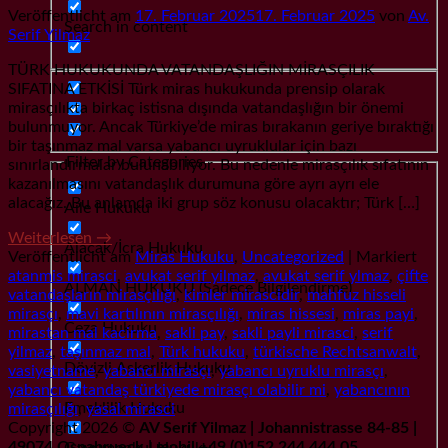
Veröffentlicht am
17. Februar 2025
17. Februar 2025
von
Av.
Search in content
Serif Yilmaz
TÜRK HUKUKUNDA VATANDAŞLIĞIN MİRASÇILIK
SIFATINA ETKİSİ Türk miras hukukunda prensip olarak
mirasçılıkta birkaç istisna dışında vatandaşlığın bir önemi
bulunmuyor. Ancak Türkiye’de miras bırakanın geriye bıraktığı
bir taşınmaz mal varsa yabancı uyruklular için bazı
Filter by Categories
sınırlandırmalar bulunabiliyor. Bu nedenle mirasçılık sıfatının
kazanılmasını vatandaşlık durumuna göre ayrı ayrı ele
alacağız. Bu anlamda iki grup söz konusu olacaktır; Türk […]
Aile Hukuku
Weiterlesen
→
Alacak/İcra Hukuku
Veröffentlicht am
Miras Hukuku
,
Uncategorized
|
Markiert
atanmis mirasci
,
avukat serif yilmaz
,
avukat serif ylmaz
,
çifte
ALMAN HUKUKU (Sadece Bilgilendirme)
vatandaşların mirasçılığı
,
kimler mirascidir
,
mahfuz hisseli
mirasçı
,
mavi kartılının mirasçılığı
,
miras hissesi
,
miras payi
,
Ceza Hukuku
mirastan mal kacirma
,
sakli pay
,
sakli payli mirasci
,
serif
yilmaz
,
taşınmaz mal
,
Türk hukuku
,
türkische Rechtsanwalt
,
Dövizli Askerlik Hukuku
vasiyetname
,
yabancı mirasçı
,
yabancı uyruklu mirasçı
,
yabancı vatandaş türkiyede mirasçı olabilir mi
,
yabancının
Emeklilik Hukuku
mirasçılığı
,
yasal mirasci
Copyright 2026 ©
AV Serif Yilmaz | Johannistrasse 84-85 |
49074 Osnabrueck | mobil +49 (0)152 244 444 05
Gayrımenkul Hukuku