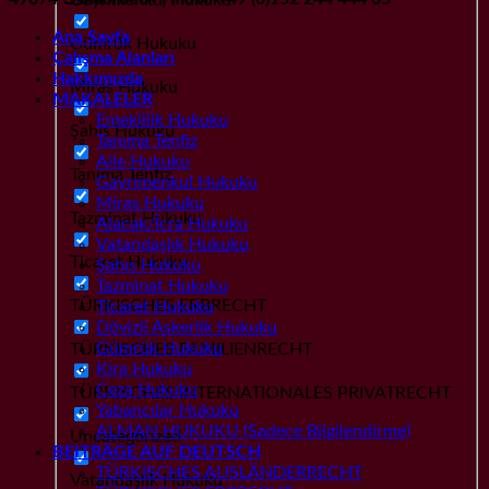
Ana Sayfa
Gümrük Hukuku
Çalışma Alanları
Hakkımızda
Miras Hukuku
MAKALELER
Emeklilik Hukuku
Şahıs Hukuku
Tanıma Tenfiz
Aile Hukuku
Tanıma Tenfiz
Gayrımenkul Hukuku
Miras Hukuku
Tazminat Hukuku
Alacak/İcra Hukuku
Vatandaşlık Hukuku
Ticaret Hukuku
Şahıs Hukuku
Tazminat Hukuku
TÜRKISCHES ERBRECHT
Ticaret Hukuku
Dövizli Askerlik Hukuku
Gümrük Hukuku
TÜRKISCHES FAMILIENRECHT
Kira Hukuku
Ceza Hukuku
TÜRKISCHES INTERNATIONALES PRIVATRECHT
Yabancılar Hukuku
ALMAN HUKUKU (Sadece Bilgilendirme)
Uncategorized
BEITRÄGE AUF DEUTSCH
TÜRKISCHES AUSLÄNDERRECHT
Vatandaşlık Hukuku