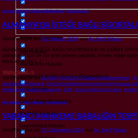
ALMAN HUKUKU (Sadece Bilgilendirme)
,
Uncategorized
ALMANYA’DA İSTEĞE BAĞLI SİGORTAL
Filter by Categories
Veröffentlicht am
20. Februar 2024
von
Av. Serif Yilmaz
ALMANYA’DA İSTEĞE BAĞLI SİGORTALILIK VE GERİYE DÖNÜK ÖDENMES
Aile Hukuku
yükselmesi için bir tür prim ödeme çeşididir. Kimler isteğe ba
eden, en az 16 […]
Alacak/İcra Hukuku
Weiterlesen
→
ALMAN HUKUKU (Sadece Bilgilendirme)
Veröffentlicht am
ALMAN HUKUKU (Sadece Bilgilendirme)
,
Un
rentenversicherung
,
Deutsche Rentenversicherung Knappschaf
Ceza Hukuku
isteğe bağlı sigorta almanya
,
LVA
,
mavi kartli borçlanma
,
mütte
Dövizli Askerlik Hukuku
Aile Hukuku
,
Şahıs Hukuku
,
Uncategorized
Emeklilik Hukuku
YABANCI MAHKEME BABALIĞIN TESPİTI
Gayrımenkul Hukuku
Veröffentlicht am
27. Dezember 2021
von
Av. Serif Yilmaz
Gümrük Hukuku