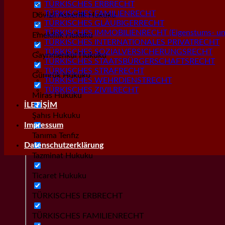
TÜRKISCHES ERBRECHT
TÜRKISCHES FAMILIENRECHT
Dövizli Askerlik Hukuku
TÜRKISCHES GLÄUBIGERRECHT
TÜRKISCHES IMMOBILIENRECHT (Eigenstums- und
Emeklilik Hukuku
TÜRKISCHES INTERNATIONALES PRIVATRECHT
TÜRKISCHES SOZIALVERSICHERUNGSRECHT
Gayrımenkul Hukuku
TÜRKISCHES STAATSBÜRGERSCHAFTSRECHT
TÜRKISCHES STRAFRECHT
Gümrük Hukuku
TÜRKISCHES WEHRDIENSTRECHT
TÜRKISCHES ZIVILRECHT
Miras Hukuku
İLETİŞİM
Şahıs Hukuku
Impressum
Tanıma Tenfiz
Datenschutzerklärung
Tazminat Hukuku
Ticaret Hukuku
TÜRKISCHES ERBRECHT
TÜRKISCHES FAMILIENRECHT