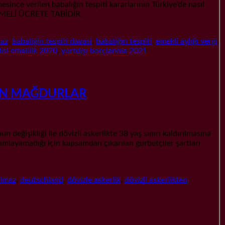
verilen babalığın tespiti kararlarının Türkiye’de nasıl
ÖDEMELİ ÜCRETE TABİDİR.
maz
,
babaligin tespiti davasi
,
babalığın tespiti
,
emekli aylığı vergi
,
isi emelilik 2020
,
yurtdışı borçlanma 2021
AN MAĞDURLAR
liği ile dövizli askerlikte 38 yaş sınırı kaldırılmasına
ayamadığı için kapsamdan çıkarılan gurbetçiler şartları
ilmaz
,
deutschland
,
dövizle askerlik
,
dövizli askerlikten