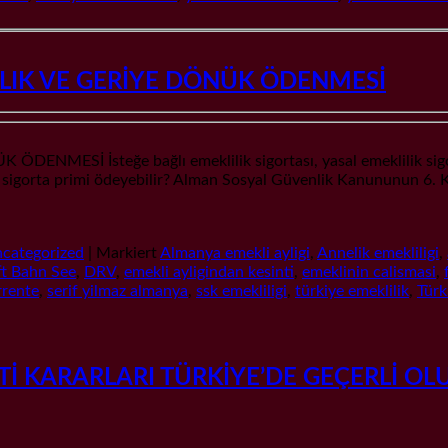
ILIK VE GERİYE DÖNÜK ÖDENMESİ
İ İsteğe bağlı emeklilik sigortası, yasal emeklilik sigortasın
ğlı sigorta primi ödeyebilir? Alman Sosyal Güvenlik Kanununun 6.
categorized
|
Markiert
Almanya emekli ayligi
,
Annelik emekliligi
,
t Bahn See
,
DRV
,
emekli ayligindan kesinti
,
emeklinin calismasi
,
rrente
,
serif yilmaz almanya
,
ssk emekliligi
,
türkiye emeklilik
,
Türk
̇ KARARLARI TÜRKİYE’DE GEÇERLİ O