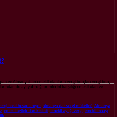
R?
 Almanya’dan emekli olanların vergi borçları vergi borç
arından dolayı yatırdığı primlerini karşılığı emekli olan ve
ergi nasıl hesaplanıyor
,
almanya dar vergi mükellefi
,
Almanya
az
,
emekli ayligindan kesinti
,
emekli aylığı vergi
,
emekli maaşı
,
lik