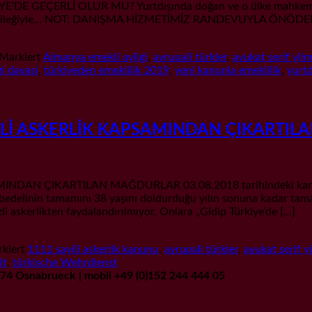
 GEÇERLİ OLUR MU? Yurtdışında doğan ve o ülke mahkemesince 
ı olması dileğiyle… NOT: DANIŞMA HİZMETİMİZ RANDEVUYLA ÖN
Markiert
Almanya emekli ayligi
,
avrupali türkler
,
avukat serif yil
i davasi
,
türkiyeden emeklilik 2019
,
yeni kanunla emeklilik
,
yurtd
Lİ ASKERLİK KAPSAMINDAN ÇIKARTIL
 ÇIKARTILAN MAĞDURLAR 03.08.2018 tarihindeki kanun değişik
elinin tamamını 38 yaşını doldurduğu yılın sonuna kadar tamaml
li askerlikten faydalandırılmıyor. Onlara „Gidip Türkiye’de […]
kiert
1111 sayili askerlik kanunu
,
avrupali türkler
,
avukat serif y
lt
,
türkische Wehrdienst
9074 Osnabrueck | mobil +49 (0)152 244 444 05