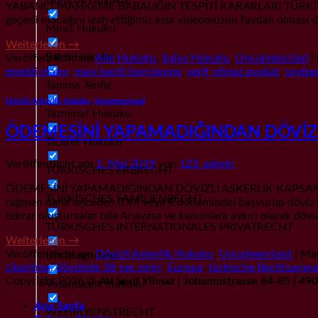
YABANCI MAHKEME BABALIĞIN TESPİTİ KARARLARI TÜRKİYE’DE
geçerli olacağını izah ettiğimiz kısa videomuzun faydal
Miras Hukuku
Weiterlesen
→
Şahıs Hukuku
Veröffentlicht am
Aile Hukuku
,
Şahıs Hukuku
,
Uncategorized
|
emekli maaşı
,
mavi kartli borçlanma
,
serif yilmaz avukat
,
soybag
Tanıma Tenfiz
Dövizli Askerlik Hukuku
,
Uncategorized
Tazminat Hukuku
ÖDEMESİNİ YAPAMADIĞINDAN DÖVİZ
Ticaret Hukuku
Veröffentlicht am
1. Mai 2019
von
123_admin
TÜRKISCHES ERBRECHT
ÖDEMESİNİ YAPAMADIĞINDAN DÖVİZLİ ASKERLİK KAPSAMINDAN
TÜRKISCHES FAMILIENRECHT
rağmen daha önceden (DM veya € döneminde) başvurup döviz bed
tekrar oluştursalar bile Anayasa ve kanunlara aykırı olarak döviz
TÜRKISCHES INTERNATIONALES PRIVATRECHT
Weiterlesen
→
Veröffentlicht am
Dövizli Askerlik Hukuku
,
Uncategorized
|
Mar
Uncategorized
cikarilma
,
dövizlide 38 yas siniri
,
Europa
,
türkische Rechtsanwa
Copyright 2026 ©
AV Serif Yilmaz | Johannistrasse 84-85 | 4
Vatandaşlık Hukuku
Ana Sayfa
WEHRDIENSTRECHT