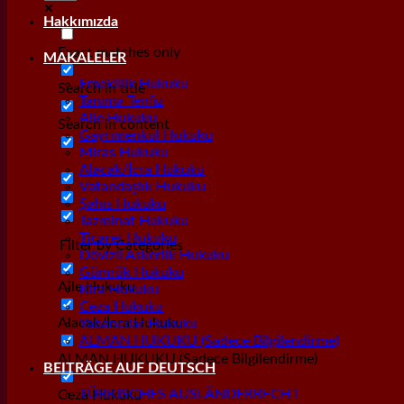
Hakkımızda
Exact matches only
MAKALELER
Emeklilik Hukuku
Search in title
Tanıma Tenfiz
Aile Hukuku
Search in content
Gayrımenkul Hukuku
Miras Hukuku
Alacak/İcra Hukuku
Vatandaşlık Hukuku
Şahıs Hukuku
Tazminat Hukuku
Ticaret Hukuku
Filter by Categories
Dövizli Askerlik Hukuku
Gümrük Hukuku
Aile Hukuku
Kira Hukuku
Ceza Hukuku
Alacak/İcra Hukuku
Yabancılar Hukuku
ALMAN HUKUKU (Sadece Bilgilendirme)
ALMAN HUKUKU (Sadece Bilgilendirme)
BEITRÄGE AUF DEUTSCH
TÜRKISCHES AUSLÄNDERRECHT
Ceza Hukuku