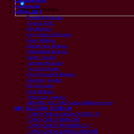
Çalışma Alanları
Hakkımızda
Yabancılar Hukuku
MAKALELER
Emeklilik Hukuku
Tanıma Tenfiz
Aile Hukuku
Gayrımenkul Hukuku
Miras Hukuku
Alacak/İcra Hukuku
Vatandaşlık Hukuku
Şahıs Hukuku
Tazminat Hukuku
Ticaret Hukuku
Dövizli Askerlik Hukuku
Gümrük Hukuku
Kira Hukuku
Ceza Hukuku
Yabancılar Hukuku
ALMAN HUKUKU (Sadece Bilgilendirme)
BEITRÄGE AUF DEUTSCH
TÜRKISCHES AUSLÄNDERRECHT
TÜRKISCHES ERBRECHT
TÜRKISCHES FAMILIENRECHT
TÜRKISCHES GLÄUBIGERRECHT