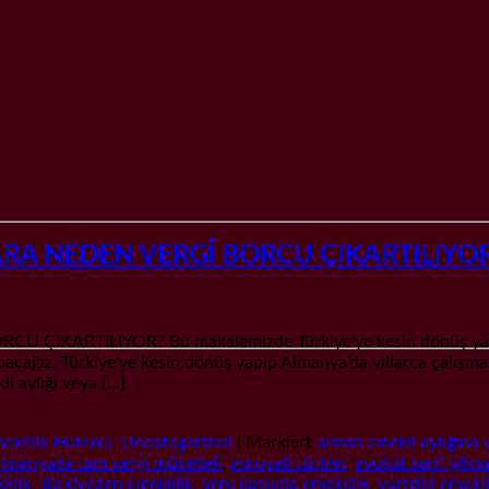
RA NEDEN VERGİ BORCU ÇIKARTILIYO
ARTILIYOR? Bu makalemizde Türkiye’ye kesin dönüş yapan ve
apacağız. Türkiye’ye kesin dönüş yapıp Almanya’da yıllarca çalışmal
i aylığı veya […]
eklilik Hukuku
,
Uncategorized
|
Markiert
alman emekli aylığına v
lmanyada tam vergi mükellefi
,
avrupali türkler
,
avukat serif yilm
lilik
,
Türkiyeden emeklilik
,
yeni kanunla emeklilik
,
yurtdisi emekli