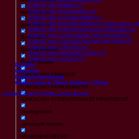
TÜRKISCHES ERBRECHT
TÜRKISCHES FAMILIENRECHT
Miras Hukuku
TÜRKISCHES GLÄUBIGERRECHT
TÜRKISCHES IMMOBILIENRECHT (Eigenstums- und
Şahıs Hukuku
TÜRKISCHES INTERNATIONALES PRIVATRECHT
TÜRKISCHES SOZIALVERSICHERUNGSRECHT
Tanıma Tenfiz
TÜRKISCHES STAATSBÜRGERSCHAFTSRECHT
TÜRKISCHES STRAFRECHT
Tazminat Hukuku
TÜRKISCHES WEHRDIENSTRECHT
TÜRKISCHES ZIVILRECHT
Ticaret Hukuku
İLETİŞİM
Impressum
TÜRKISCHES ERBRECHT
Datenschutzerklärung
Assign a menu in Theme Options > Menus
TÜRKISCHES FAMILIENRECHT
Cookie Consent mit Real Cookie Banner
TÜRKISCHES INTERNATIONALES PRIVATRECHT
Uncategorized
Vatandaşlık Hukuku
WEHRDIENSTRECHT