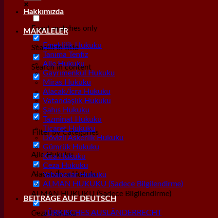
Hakkımızda
Exact matches only
MAKALELER
Emeklilik Hukuku
Search in title
Tanıma Tenfiz
Aile Hukuku
Search in content
Gayrımenkul Hukuku
Miras Hukuku
Alacak/İcra Hukuku
Vatandaşlık Hukuku
Şahıs Hukuku
Tazminat Hukuku
Ticaret Hukuku
Filter by Categories
Dövizli Askerlik Hukuku
Gümrük Hukuku
Aile Hukuku
Kira Hukuku
Ceza Hukuku
Alacak/İcra Hukuku
Yabancılar Hukuku
ALMAN HUKUKU (Sadece Bilgilendirme)
ALMAN HUKUKU (Sadece Bilgilendirme)
BEITRÄGE AUF DEUTSCH
TÜRKISCHES AUSLÄNDERRECHT
Ceza Hukuku