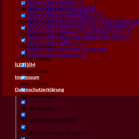
TÜRKISCHES ERBRECHT
TÜRKISCHES FAMILIENRECHT
Dövizli Askerlik Hukuku
TÜRKISCHES GLÄUBIGERRECHT
TÜRKISCHES IMMOBILIENRECHT (Eigenstums- und
Emeklilik Hukuku
TÜRKISCHES INTERNATIONALES PRIVATRECHT
TÜRKISCHES SOZIALVERSICHERUNGSRECHT
Gayrımenkul Hukuku
TÜRKISCHES STAATSBÜRGERSCHAFTSRECHT
TÜRKISCHES STRAFRECHT
Gümrük Hukuku
TÜRKISCHES WEHRDIENSTRECHT
TÜRKISCHES ZIVILRECHT
Miras Hukuku
İLETİŞİM
Şahıs Hukuku
Impressum
Tanıma Tenfiz
Datenschutzerklärung
Tazminat Hukuku
Ticaret Hukuku
TÜRKISCHES ERBRECHT
TÜRKISCHES FAMILIENRECHT