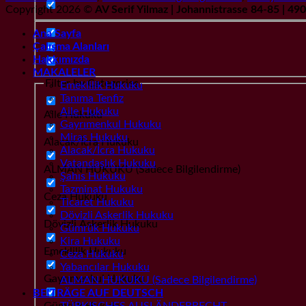
Copyright 2026 ©
AV Serif Yilmaz | Johannistrasse 84-85 | 4
Ana Sayfa
Çalışma Alanları
Hakkımızda
MAKALELER
Filter by Categories
Emeklilik Hukuku
Tanıma Tenfiz
Aile Hukuku
Aile Hukuku
Gayrımenkul Hukuku
Miras Hukuku
Alacak/İcra Hukuku
Alacak/İcra Hukuku
Vatandaşlık Hukuku
ALMAN HUKUKU (Sadece Bilgilendirme)
Şahıs Hukuku
Tazminat Hukuku
Ceza Hukuku
Ticaret Hukuku
Dövizli Askerlik Hukuku
Dövizli Askerlik Hukuku
Gümrük Hukuku
Kira Hukuku
Emeklilik Hukuku
Ceza Hukuku
Yabancılar Hukuku
Gayrımenkul Hukuku
ALMAN HUKUKU (Sadece Bilgilendirme)
BEITRÄGE AUF DEUTSCH
Gümrük Hukuku
TÜRKISCHES AUSLÄNDERRECHT