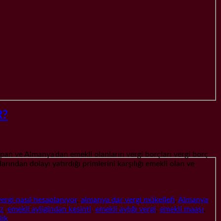
R?
 Almanya’dan emekli olanların vergi borçları vergi borç
arından dolayı yatırdığı primlerini karşılığı emekli olan ve
ergi nasıl hesaplanıyor
,
almanya dar vergi mükellefi
,
Almanya
az
,
emekli ayligindan kesinti
,
emekli aylığı vergi
,
emekli maaşı
,
lik