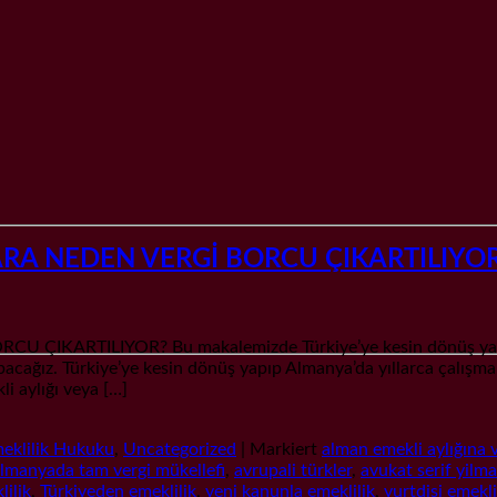
RA NEDEN VERGİ BORCU ÇIKARTILIYO
ARTILIYOR? Bu makalemizde Türkiye’ye kesin dönüş yapan ve
apacağız. Türkiye’ye kesin dönüş yapıp Almanya’da yıllarca çalışmal
i aylığı veya […]
eklilik Hukuku
,
Uncategorized
|
Markiert
alman emekli aylığına v
lmanyada tam vergi mükellefi
,
avrupali türkler
,
avukat serif yilm
lilik
,
Türkiyeden emeklilik
,
yeni kanunla emeklilik
,
yurtdisi emekli