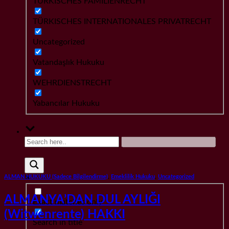
TÜRKISCHES FAMILIENRECHT
TÜRKISCHES INTERNATIONALES PRIVATRECHT
Uncategorized
Vatandaşlık Hukuku
WEHRDIENSTRECHT
Yabancılar Hukuku
ALMAN HUKUKU (Sadece Bilgilendirme)
,
Emeklilik Hukuku
,
Uncategorized
ALMANYA’DAN DUL AYLIĞI
Exact matches only
(Witwenrente) HAKKI
Search in title