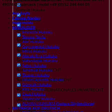
49074 Osnabrueck | mobil +49 (0)152 244 444 05
Gümrük Hukuku
Ana Sayfa
Çalışma Alanları
Miras Hukuku
Hakkımızda
MAKALELER
Şahıs Hukuku
Emeklilik Hukuku
Tanıma Tenfiz
Tanıma Tenfiz
Aile Hukuku
Gayrımenkul Hukuku
Tazminat Hukuku
Miras Hukuku
Alacak/İcra Hukuku
Ticaret Hukuku
Vatandaşlık Hukuku
Şahıs Hukuku
TÜRKISCHES ERBRECHT
Tazminat Hukuku
Ticaret Hukuku
Dövizli Askerlik Hukuku
TÜRKISCHES FAMILIENRECHT
Gümrük Hukuku
Kira Hukuku
TÜRKISCHES INTERNATIONALES PRIVATRECHT
Ceza Hukuku
Yabancılar Hukuku
Uncategorized
ALMAN HUKUKU (Sadece Bilgilendirme)
BEITRÄGE AUF DEUTSCH
Vatandaşlık Hukuku