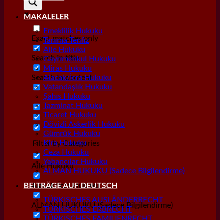
MAKALELER
Emeklilik Hukuku
Exact matches only
Tanıma Tenfiz
Aile Hukuku
Search in title
Gayrımenkul Hukuku
Miras Hukuku
Search in content
Alacak/İcra Hukuku
Vatandaşlık Hukuku
Şahıs Hukuku
Tazminat Hukuku
Ticaret Hukuku
Dövizli Askerlik Hukuku
Gümrük Hukuku
Kira Hukuku
Filter by Categories
Ceza Hukuku
Yabancılar Hukuku
Aile Hukuku
ALMAN HUKUKU (Sadece Bilgilendirme)
Alacak/İcra Hukuku
BEITRÄGE AUF DEUTSCH
TÜRKISCHES AUSLÄNDERRECHT
ALMAN HUKUKU (Sadece Bilgilendirme)
TÜRKISCHES ERBRECHT
TÜRKISCHES FAMILIENRECHT