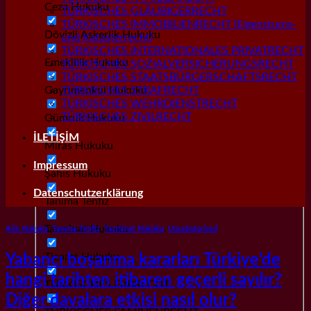
Ceza Hukuku
TÜRKISCHES GLÄUBIGERRECHT
TÜRKISCHES IMMOBILIENRECHT (Eigenstums-
Dövizli Askerlik Hukuku
und Katasterrecht)
TÜRKISCHES INTERNATIONALES PRIVATRECHT
Emeklilik Hukuku
TÜRKISCHES SOZIALVERSICHERUNGSRECHT
TÜRKISCHES STAATSBÜRGERSCHAFTSRECHT
Gayrımenkul Hukuku
TÜRKISCHES STRAFRECHT
TÜRKISCHES WEHRDIENSTRECHT
TÜRKISCHES ZIVILRECHT
Gümrük Hukuku
İLETİŞİM
Miras Hukuku
Impressum
Şahıs Hukuku
Datenschutzerklärung
Tanıma Tenfiz
Tazminat Hukuku
Aile Hukuku
,
Tanıma Tenfiz
,
Tazminat Hukuku
,
Uncategorized
Ticaret Hukuku
Yabancı boşanma kararları Türkiye’de
hangi tarihten itibaren geçerli sayılır?
TÜRKISCHES ERBRECHT
Diğer davalara etkisi nasıl olur?