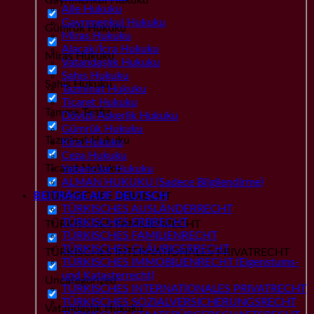
Aile Hukuku
Gayrımenkul Hukuku
Gümrük Hukuku
Miras Hukuku
Alacak/İcra Hukuku
Miras Hukuku
Vatandaşlık Hukuku
Şahıs Hukuku
Şahıs Hukuku
Tazminat Hukuku
Ticaret Hukuku
Tanıma Tenfiz
Dövizli Askerlik Hukuku
Gümrük Hukuku
Tazminat Hukuku
Kira Hukuku
Ceza Hukuku
Ticaret Hukuku
Yabancılar Hukuku
ALMAN HUKUKU (Sadece Bilgilendirme)
BEITRÄGE AUF DEUTSCH
TÜRKISCHES ERBRECHT
TÜRKISCHES AUSLÄNDERRECHT
TÜRKISCHES ERBRECHT
TÜRKISCHES FAMILIENRECHT
TÜRKISCHES FAMILIENRECHT
TÜRKISCHES GLÄUBIGERRECHT
TÜRKISCHES INTERNATIONALES PRIVATRECHT
TÜRKISCHES IMMOBILIENRECHT (Eigenstums-
und Katasterrecht)
Uncategorized
TÜRKISCHES INTERNATIONALES PRIVATRECHT
TÜRKISCHES SOZIALVERSICHERUNGSRECHT
Vatandaşlık Hukuku