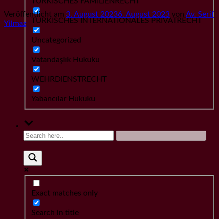
TÜRKISCHES FAMILIENRECHT
Veröffentlicht am
3. August 2023
6. August 2023
von
Av. Serif
TÜRKISCHES INTERNATIONALES PRIVATRECHT
Yilmaz
Uncategorized
Vatandaşlık Hukuku
WEHRDIENSTRECHT
Yabancılar Hukuku
Exact matches only
Search in title