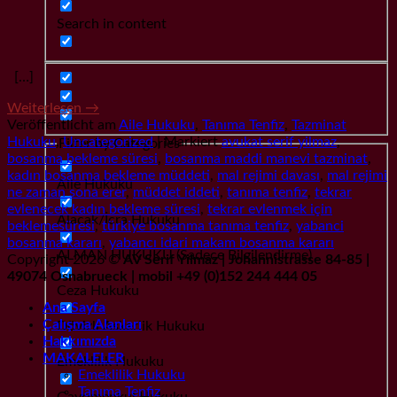
Search in content
[…]
Weiterlesen
→
Veröffentlicht am
Aile Hukuku
,
Tanıma Tenfiz
,
Tazminat
Hukuku
,
Uncategorized
|
Markiert
avukat serif yilmaz
,
Filter by Categories
bosanma bekleme süresi
,
bosanma maddi manevi tazminat
,
kadın bosanma bekleme müddeti
,
mal rejimi davası
,
mal rejimi
Aile Hukuku
ne zaman sona erer
,
müddet iddeti
,
tanıma tenfiz
,
tekrar
evlenecek kadın bekleme süresi
,
tekrar evlenmek için
Alacak/İcra Hukuku
beklemesüresi
,
türkiye bosanma tanıma tenfiz
,
yabanci
bosanma kararı
,
yabancı idari makam bosanma kararı
ALMAN HUKUKU (Sadece Bilgilendirme)
Copyright 2026 ©
AV Serif Yilmaz | Johannistrasse 84-85 |
49074 Osnabrueck | mobil +49 (0)152 244 444 05
Ceza Hukuku
Ana Sayfa
Çalışma Alanları
Dövizli Askerlik Hukuku
Hakkımızda
MAKALELER
Emeklilik Hukuku
Emeklilik Hukuku
Tanıma Tenfiz
Gayrımenkul Hukuku