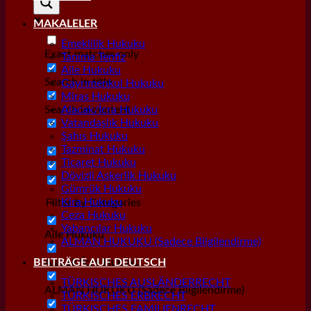
MAKALELER
Emeklilik Hukuku
Exact matches only
Tanıma Tenfiz
Aile Hukuku
Search in title
Gayrımenkul Hukuku
Miras Hukuku
Search in content
Alacak/İcra Hukuku
Vatandaşlık Hukuku
Şahıs Hukuku
Tazminat Hukuku
Ticaret Hukuku
Dövizli Askerlik Hukuku
Gümrük Hukuku
Kira Hukuku
Filter by Categories
Ceza Hukuku
Yabancılar Hukuku
Aile Hukuku
ALMAN HUKUKU (Sadece Bilgilendirme)
Alacak/İcra Hukuku
BEITRÄGE AUF DEUTSCH
TÜRKISCHES AUSLÄNDERRECHT
ALMAN HUKUKU (Sadece Bilgilendirme)
TÜRKISCHES ERBRECHT
TÜRKISCHES FAMILIENRECHT