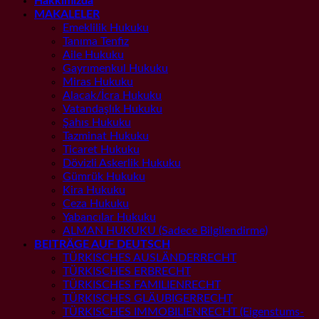
Hakkımızda
MAKALELER
Emeklilik Hukuku
Tanıma Tenfiz
Aile Hukuku
Gayrımenkul Hukuku
Miras Hukuku
Alacak/İcra Hukuku
Vatandaşlık Hukuku
Şahıs Hukuku
Tazminat Hukuku
Ticaret Hukuku
Dövizli Askerlik Hukuku
Gümrük Hukuku
Kira Hukuku
Ceza Hukuku
Yabancılar Hukuku
ALMAN HUKUKU (Sadece Bilgilendirme)
BEITRÄGE AUF DEUTSCH
TÜRKISCHES AUSLÄNDERRECHT
TÜRKISCHES ERBRECHT
TÜRKISCHES FAMILIENRECHT
TÜRKISCHES GLÄUBIGERRECHT
TÜRKISCHES IMMOBILIENRECHT (Eigenstums-