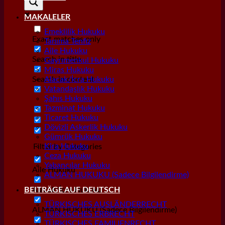
MAKALELER
Emeklilik Hukuku
Exact matches only
Tanıma Tenfiz
Aile Hukuku
Search in title
Gayrımenkul Hukuku
Miras Hukuku
Search in content
Alacak/İcra Hukuku
Vatandaşlık Hukuku
Şahıs Hukuku
Tazminat Hukuku
Ticaret Hukuku
Dövizli Askerlik Hukuku
Gümrük Hukuku
Kira Hukuku
Filter by Categories
Ceza Hukuku
Yabancılar Hukuku
Aile Hukuku
ALMAN HUKUKU (Sadece Bilgilendirme)
Alacak/İcra Hukuku
BEITRÄGE AUF DEUTSCH
TÜRKISCHES AUSLÄNDERRECHT
ALMAN HUKUKU (Sadece Bilgilendirme)
TÜRKISCHES ERBRECHT
TÜRKISCHES FAMILIENRECHT