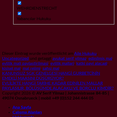
WEHRDIENSTRECHT
Yabancılar Hukuku
Dieser Eintrag wurde veröffentlicht am
Aile Hukuku
,
Uncategorized
und getaggt
avukat serif yilmaz
,
edinilmiş mal
,
evlilik mali paylastirilmasi
,
evlilik mallari
,
katki payi alacagi
,
kisisel mal
,
mal rejimi
,
sahsi mal
.
KANUNSUZ SGK GENELGESİ HANGİ GURBETÇİNİN
EMEKLİ MAAŞINI DÜŞÜRÜYOR?
EVLİLİKTE HANGİ TARİHE KADAR EDİNİLEN MALLAR
PAYLAŞILIR, BÖLÜŞÜMDE ALACAKLI VE BORÇLU KİMDİR?
Copyright 2026 ©
AV Serif Yilmaz | Johannistrasse 84-85 |
49074 Osnabrueck | mobil +49 (0)152 244 444 05
Ana Sayfa
Çalışma Alanları