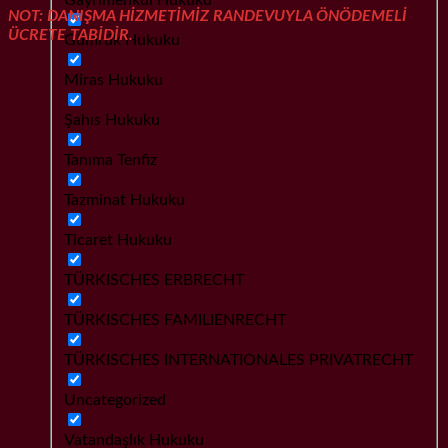
NOT: DANIŞMA HİZMETİMİZ RANDEVUYLA ÖNÖDEMELİ
ÜCRETE TABİDİR.
Gümrük Hukuku
Miras Hukuku
Şahıs Hukuku
Tanıma Tenfiz
Tazminat Hukuku
Ticaret Hukuku
TÜRKISCHES ERBRECHT
TÜRKISCHES FAMILIENRECHT
TÜRKISCHES INTERNATIONALES PRIVATRECHT
Uncategorized
Vatandaşlık Hukuku