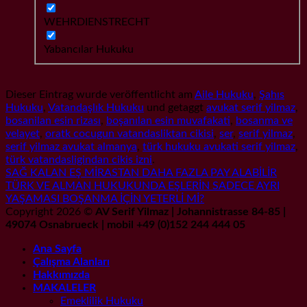
WEHRDIENSTRECHT
Yabancılar Hukuku
Dieser Eintrag wurde veröffentlicht am
Aile Hukuku
,
Şahıs
Hukuku
,
Vatandaşlık Hukuku
und getaggt
avukat serif yilmaz
,
bosanilan esin rizası
,
boşanılan esin muvafakati
,
bosanma ve
velayet
,
oratk cocugun vatandasliktan cikisi
,
ser
,
serif yilmaz
,
serif yilmaz avukat almanya
,
türk hukuku avukati serif yilmaz
,
türk vatandasligindan cikis izni
.
SAĞ KALAN EŞ MİRASTAN DAHA FAZLA PAY ALABİLİR
TÜRK VE ALMAN HUKUKUNDA EŞLERİN SADECE AYRI
YAŞAMASI BOŞANMA İÇİN YETERLİ Mİ?
Copyright 2026 ©
AV Serif Yilmaz | Johannistrasse 84-85 |
49074 Osnabrueck | mobil +49 (0)152 244 444 05
Ana Sayfa
Çalışma Alanları
Hakkımızda
MAKALELER
Emeklilik Hukuku