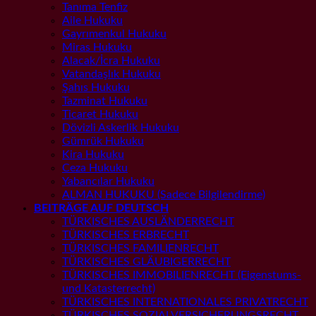
Tanıma Tenfiz
Aile Hukuku
Gayrımenkul Hukuku
Miras Hukuku
Alacak/İcra Hukuku
Vatandaşlık Hukuku
Şahıs Hukuku
Tazminat Hukuku
Ticaret Hukuku
Dövizli Askerlik Hukuku
Gümrük Hukuku
Kira Hukuku
Ceza Hukuku
Yabancılar Hukuku
ALMAN HUKUKU (Sadece Bilgilendirme)
BEITRÄGE AUF DEUTSCH
TÜRKISCHES AUSLÄNDERRECHT
TÜRKISCHES ERBRECHT
TÜRKISCHES FAMILIENRECHT
TÜRKISCHES GLÄUBIGERRECHT
TÜRKISCHES IMMOBILIENRECHT (Eigenstums-
und Katasterrecht)
TÜRKISCHES INTERNATIONALES PRIVATRECHT
TÜRKISCHES SOZIALVERSICHERUNGSRECHT