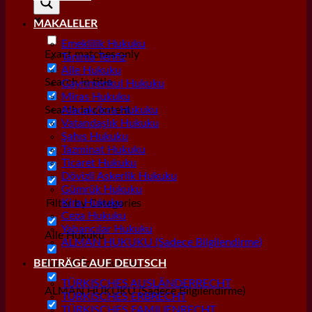
MAKALELER
Emeklilik Hukuku
Exact matches only
Tanıma Tenfiz
Aile Hukuku
Search in title
Gayrımenkul Hukuku
Miras Hukuku
Search in content
Alacak/İcra Hukuku
Vatandaşlık Hukuku
Şahıs Hukuku
Tazminat Hukuku
Ticaret Hukuku
Dövizli Askerlik Hukuku
Gümrük Hukuku
Kira Hukuku
Filter by Categories
Ceza Hukuku
Yabancılar Hukuku
Aile Hukuku
ALMAN HUKUKU (Sadece Bilgilendirme)
Alacak/İcra Hukuku
BEITRÄGE AUF DEUTSCH
TÜRKISCHES AUSLÄNDERRECHT
ALMAN HUKUKU (Sadece Bilgilendirme)
TÜRKISCHES ERBRECHT
TÜRKISCHES FAMILIENRECHT